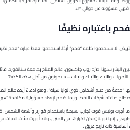
اء، وفقًا لبيانات مشروع الكربون العالمي . أما قارة أفريقيا بأكملها، 
فهي مسؤولة عن حوالي ٣٪.
حم باعتباره نظيفًا
 الأبيض: لا تستخدموا كلمة “فحم” أبدًا. استخدموا فقط عبارة “فحم نظي
يين البشر سنويًا. صرّح روب جاكسون، عالم المناخ بجامعة ستانفورد، قائلا
لأمهات والآباء والأبناء والبنات – سيموتون من أجل هذه الكذبة”.
ا “خدعةٌ من صنع أشخاصٍ ذوي نوايا سيئة”، وهو ادعاءٌ أيده عالم الم
صطلح صاغته شركات النفط، وربما صُمم لإبعاد مسؤولية مكافحة تغير ال
ر المناخ قبل 169 عامًا عندما أجرت يونيس فوت تجارب بسيطة باستخدام قوارير وأشعة الش
بيعي. إنها تجربة يُمكن تكرارها في المنزل، وقد أُجريت مئات المرات في
ء أساسية ذات تاريخ عريق .