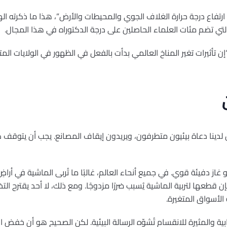
 ارتفاع درجة حرارة الغلاف الجوي والمحيطات والأرض”، هذا ما ذكرته اله
 والتي تضم مئات العلماء الحاصلين على درجة الدكتوراه في هذا المجال.
ترامب : “إن تأثيرات تغير المناخ العالمي بدأت بالفعل في الظهور في الولايات
ال لدينا دعاة بيئيون متطرفون، ويريدون إيقاف المصانع. يجب أن يتوقف كل
و غاز دفيئة قوي. في جميع أنحاء العالم، غالبًا ما تُربى الماشية في أراضٍ 
 قطعها لتربية الماشية يُسبب ضررًا مزدوجًا. ومع ذلك، لا أحد يقترح التخ
الأسواق المتغيرة.
 والمثيرة للانقسام تُشوّه الرسالة البيئية. لكن الصحيح هو أن خفض انبعاث