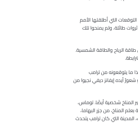
 التوقعات التي أطلقتها الأمم
روات طائلة، ولم يمنحوا تلك
ل طاقة الرياح والطاقة الشمسية.
رابطة.
ذا ما يتوقعونه من ترامب
شعورٌ أيده إيفانز ديفي نجيوا من
توراه، فإن كوارث تغير المناخ شخصية أيضًا. توماس،
بعلم المناخ، من جزر البهاما،
 المدينة التي كان ترامب يتحدث