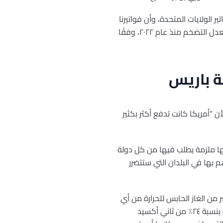
ر الولايات المتحدة، وأن فواتيرنا
في انخفاض ملحوظ”. لكن في الواقع، ارتفعت أسعار الكهرباء بالتجزئة في الولايات المتحدة بوتيرة أسرع من معدل التضخم منذ عام ٢٠٢٢، وفقًا
ة باريس
أن “أمريكا كانت تدفع أكثر بكثير
جماع الدولي في عام 2015، هو وثيقة طوعية ولكنها ملزمة يطلب فيها من كل دولة
 بها في البلدان التي ستتضرر
من الغاز الحابس للحرارة من أي
دولة أخرى، على الرغم من أن الصين تُعدّ الآن الملوث الأول للكربون. منذ عام ١٨٥٠، ساهمت الولايات المتحدة بنسبة ٢٤٪ من ثاني أكسيد