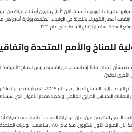
تير الكهرباء الأوروبية أصبحت الآن “أعلى بمرتين أو ثلاث مرات من فواتي
 الوكالة استمرار ارتفاع الأسعار حتى عام ٢٠٢٦.
ية للمناخ والأمم المتحدة واتفاقي
دة بشأن المناخ، قائلاً إنه انسحب من اتفاقية باريس للمناخ “المزيفة” ل
 الأخرى تدفع”.
القصة الخلفية: إن اتفاق باريس، الذي تم التوصل إليه بالإ
بعاثات الاحتباس الحراري العالمي وتحديد مقدار الأموال التي ستساهم
اف الجوي لأكثر من قرن، فإن الولايات المتحدة أطلقت منه كميات أكبر 