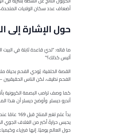
الكربون الناتج عن أنشطة بشرية في الهو
أضعاف عدد سكان الولايات المتحدة، 
حول الإشارة إلى الف
ما قاله: “لديّ قاعدة ثابتة في البيت
أليس كذلك؟”
القصة الخلفية: يُودي الفحم بحياة ملا
الفحم نظيف، لكن الناس الحقيقيين – ا
كما وصف ترامب البصمة الكربونية بأنه
أندرو ديسلر. وأوضح ديسلر أن هذا الم
بدأ علم تغي
يحبس حرارةً أكبر من الغلاف الجوي الط
حول العالم يوميًا. إنها فيزياء وكيميا