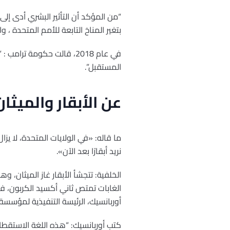
“من المؤكد أن التأثير البشري أدى إلى
بتغير المناخ التابعة للأمم المتحدة ،
في عام 2018، قالت حكومة 
المستقبل”.
عن الأبقار والميثان
ما قاله: «في الولايات المتحدة، لا يز
نريد أبقارًا بعد الآن».
الخلفية: تتجشأ الأبقار غاز الميثان، وه
الغابات تمتص ثاني أكسيد الكربون، فإن
أوربانسيك، الرئيسة التنفيذية لمؤسسة 
كتب أوربانسيك: “هذه اللغة الاستقطابية