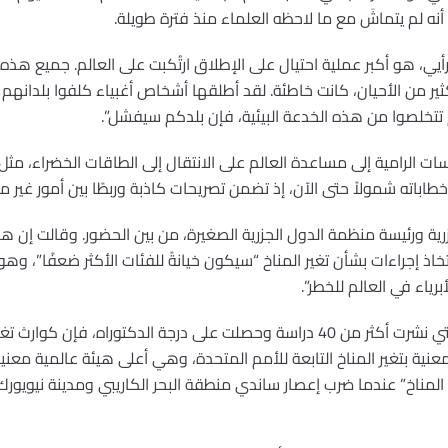
أنه لم يتماشَ مع ما لاحظه العلماء منذ فترة طويلة.
ي رأيي، هو أكبر عملية احتيال على الإطلاق ارتُكبت على العالم. جميع هذه
ر من الأحيان، كانت خاطئة. لقد أطلقها أشخاص أغبياء كلفوا بلدانهم ث
م تتخلصوا من هذه الخدعة البيئية، فإن بلدكم سيفشل”.
سات الرامية إلى مساعدة العالم على الانتقال إلى الطاقات الخضراء، مث
 خطاباته شمولاً حتى الآن، إذ تضمن تصريحات كاذبة وربطًا بين أمور غير مت
جزرية ورئيسة منظمة الدول الجزرية الصغيرة، من بين الحضور. وقالت إن ه
اذ إجراءات بشأن تغير المناخ “سيكون خيانةً للفئات الأكثر ضعفًا”، وهو 
برياء في العالم للخطر”.
بالنسبة لأديل توماس، عالمة المناخ التي نشرت أكثر من 40 دراسة وحصلت على درجة الدك
معنية بتغير المناخ التابعة للأمم المتحدة، وهي أعلى هيئة عالمية معنية 
لمناخ” عندما ضرب إعصار ساندي منطقة البحر الكاريبي ومدينة نيويورك،