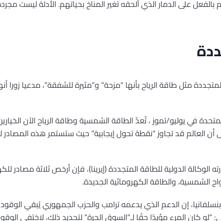
 بالفعل على الدمار الذي ألحقه تغير المناخ بحياتهم. الأدلة ليست مجر
ددة
تجددة مثل طاقة الرياح بأنها “مزحة” و”مثيرة للشفقة”، مدعيا زورا أنه
لمتحدة في يوليو/تموز ، تُعدّ الطاقة الشمسية وطاقة الرياح الآن الخياري
ا إلى أن العالم قد تجاوز “نقطة تحول إيجابية” حيث ستستمر هذه المصادر 
ه الوكالة الدولية للطاقة المتجددة (إيرينا)، فإن أرخص ثلاثة مصادر لل
لواح الشمسية، والطاقة الكهرومائية الجديدة.
نسلفانيا، إن الدعم الذي يدعمه ترامب والحزب الجمهوري يُبقي الوقود ا
“لو كان المرء مؤيدًا حقًا لـ”السوق الحرة” لتحديد ذلك، لاختفى الوقود