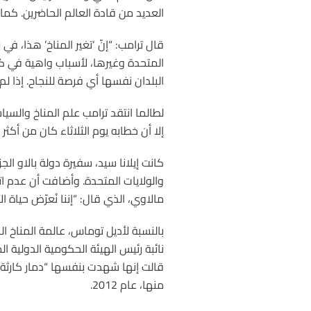
العديد من قادة العالم الحاضرين. كما 
قال ترامب: “إنّ ‘تغير المناخ’ هذا، ف
المتحدة وغيرها، لأسباب واهية في كثي
البلدان نفسها أي فرصة للنجاح. إذا ل
لطالما انتقد ترامب علم المناخ والسيا
إلا أن خطابه يوم الثلاثاء كان من أكثر
كانت إيلانا سيد، سفيرة دولة بالاو ال
والولايات المتحدة. وأضافت أن عدم اتخ
مالاوي، الذي قال: “إننا نُعرّض حياة الأ
نائبة رئيس الهيئة الحكومية الدولية ال
قالت إنها شهدت بنفسها “دمار كارثة ا
منها، عام 2012.