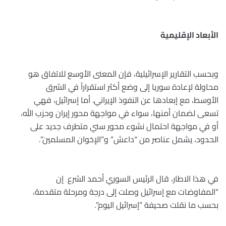
الأبعاد الإقليمية
وبحسب التقارير الإسرائيلية، فإن المعنى الأوسع للاتفاق هو
محاولة لإعادة سوريا ‏إلى وضع أكثر استقراراً في الشرق
الأوسط، مع إبعادها عن النفوذ ‏الإيراني. أما إسرائيل، فهي
تسعى لضمان أمنها، سواء في مواجهة ‏محور إيران وحزب الله،
أو في مواجهة احتمال نشوء محور سني ‏متطرف جديد على
الحدود، يشمل عناصر من “داعش” و”الإخوان ‏المسلمين”.‏
في هذا الاطار، قال الرئيس السوري أحمد الشرع ‏‎ ‎إن
“المفاوضات مع ‏إسرائيل وصلت إلى درجة ومرحلة متقدمة،
بحسب ما نقلت صحيفة ‏‏”إسرائيل اليوم”.‏