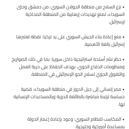
‏•‏ نزع السلاح من منطقة الجولان السوري: من دمشق وحتى
‏السويداء، لمنع تهديدات إرهابية من المنطقة المحاذية
لإسرائيل.‏
‏•‏ منع إعادة بناء الجيش السوري على يد تركيا: نقطة تعتبرها
‏إسرائيل بالغة الأهمية.‏
‏•‏ حظر نشر أسلحة استراتيجية داخل سوريا: بما في ذلك ‏الصواريخ
ومنظومات الدفاع الجوي، بهدف الحفاظ على حرية العمل
‏والتفوق الجوي لسلاح الجو الإسرائيلي في المنطقة.‏
‏•‏ ممر إنساني إلى جبل الدروز في منطقة السويداء: قضية
‏حساسة ترتبط مباشرة بالطائفة الدرزية وبالمساعدات الإنسانية
لها.‏
‏•‏ المكاسب للنظام السوري: وعود بإعادة إعمار الدولة
بمساعدة ‏أميركية وخليجية.‏