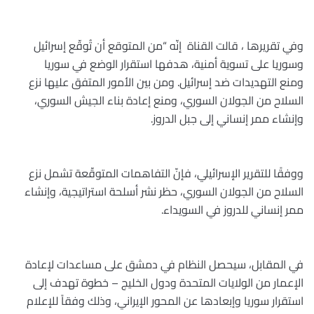
وفي تقريرها ، قالت القناة إنّه “من المتوقع أن تُوقّع إسرائيل
وسوريا على تسوية ‏أمنية، هدفها استقرار الوضع في سوريا
ومنع التهديدات ضد إسرائيل. ‏ومن بين الأمور المتفق عليها نزع
السلاح من الجولان السوري، ومنع ‏إعادة بناء الجيش السوري،
وإنشاء ممر إنساني إلى جبل الدروز.
ووفقًا للتقرير الإسرائيلي، فإنّ التفاهمات المتوقّعة تشمل نزع
السلاح من الجولان ‏السوري، حظر نشر أسلحة استراتيجية، وإنشاء
ممر إنساني للدروز في ‏السويداء. ‏
في المقابل، سيحصل النظام في دمشق على مساعدات لإعادة
الإعمار من ‏الولايات المتحدة ودول الخليج – خطوة تهدف إلى
استقرار سوريا ‏وإبعادها عن المحور الإيراني، وذلك وفقاً للإعلام