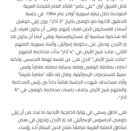
قابل الفريق أول *علي عامر* القائد العام للقيادة العربية
الموحدة خلال زيارته لسورية أواخر عام 1964. في جلسة
التحقيق الأخيرة مع كوهين بتاريخ *3 آذار*، روى إيلي كوهين
أسماء العسكريين الذين تعرف إليهم، ونفى أن يكون تعرف إلى
أية شخصية سياسية أو عسكريةرسمية. ونفى أيضاً أن يكون قد
زار الأردن. وحملَ على حكومة إسرائيل، وأشاد بسورية. المتهم
الثاني: ماجد شيخ الأرض في *4 آذار* بدأت محاكمة المتهم
*ماجد شيخ الأرض* الذي نفى عن نفسه تهمة التجسس. ولكنه
اعترف بمقابلة كوهين ونقله بسيارته بصفته مغترباً وليس
عميلاً للاستخبارات الإسرائيلية. وقال إنه ظنّه “مغترباً شريفاً”
وأراد مساعدته. شهدت الجلسة نقاشاً حاداً بين رئيس المحكمة
والمتهم شيخ الأرض بخلاف جلسات محاكمة كوهين. في *6
آذار*،
نفى ناطق رسمي في وزارة الخارجية الأردنية ما تردد من أن إيلي
كوهين الجاسوس الإسرائيلي قد زار الأردن وتجول في بعض
مناطق الضفة الغربية مرافقاً صلاح الدين البيطار أحد رؤساء