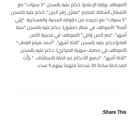
(الموظف بوزارة الإعلام): حُكم عليه بالسجن *5 سنوات* مع
الأشغال الشاقة. الملازم *معزّى زهر الدين*: حُكم عليه بالسجن
*5 سنوات* مع تجريده من حقوقه المدنية والعسكرية. *إيلي
ألمظ* (الموظف في مطار دمشق): حكم عليه بالسجن *ستة
أشهر*. *نصر الدين وانلي* (الموظف في مديرية الأمن
العام):حكم عليه بالسجن *ثلاثة أشهر*. *أحمد هيثم القطب*
(الموظف في مصرف سورية المركزي): حكم عليه بالسجن
*ثلاثة أشهر*. *جميع الأحكام غير قابلة للاستئناف. * برّأت
المحكمة ساحة 30 شخصاً متهماً بينهم 9 نساء.
Share This: