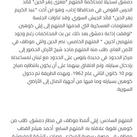
دمشق تسجيلاً لمحاكمة المتهم *معزّى زهر الدين* قائد
الحرس القومي في محافظة إدلب، وهو ابن أخت *عبد الكريم
زهر الدين* قائد الجيش السوري. وقد تناولت الجلسة
المعلومات العسكرية التي قدمها المتهم إلى إيلي كوهين.
*توقفت إذاعة دمشق بعد ذلك عن بث المحاكمات رغم وجود
متهمين آخرين. * المتهم الخامس: نصر الدين وانلي موظف في
الأمن العام، طلب منه المتهم ماجد شيخ الأرض الحضور إلى
مركز الحدود في جديدة يابوس على الحدود مع لبنان لمساعدته
بإدخال سيارته، وتم الاتفاق بينهما على أن يكون بانتظاره صباح
يوم 10 كانون الثاني عام 1962، وبهذه الطريقة تم دخول
كوهين بسيارته وما فيها من أجهزة اتصال إلى الأراضي
السورية.
المتهم السادس: إيلي ألمظ موظف في مطار دمشق، طُلب من
كوهين تقوية علاقته به. المتهم السابع: أحمد هيثم القطب
موظف في مصرف سورية المركزي، وصاحب الشقة المفروشة