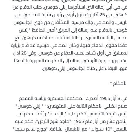
في حي أبي رمانة التي استأجرها إيلي كوهين. طلب الدفاع عن
كوهين في 25 آذار وجّه بول أريغي رئيس نقابة المحامين في
باريس، والمحامي جاك مرسيه، المكلّفان من ذوي الجاسوس
كوهين بالدفاع عنه، رسالة إلى الفريق*أمين الحافظ *رئيس
مجلس الرئاسة السوري، وطلبا استئناف محاكمة كوهين مع
حفظ حقوق الدفاع فيها. وكان المحامي مرسيه قد قام بزيارة
لدمشق في أول شباط لطلب الدفاع عن كوهين. وفي 28 آذار،
وجّه وزير خارجية الأرجنتين رسالة إلى الحكومة السورية ناشدها
فيها الإبقاء على حياة الجاسوس إيلي كوهين.
الأحكام *
في 8 أيار 1965 أصدرت المحكمة العسكرية برئاسة المقدم
صلاح الضللي الأحكام التالية على المتهمين:* * إيلي كوهين*:
رئيس شبكة التجسس حُكم عليه *بالإعدام* ونُفّذ الحكم
في
الثامن عشر من أيار عام 1965. *ماجد شيخ الأرض*: حُكم عليه
بالسجن *10 سنوات* مع الأشغال الشاقة. *جورج سالم سيف*