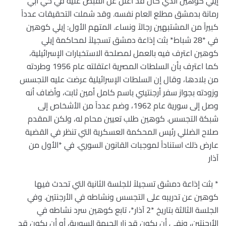
إيلي كوهين الذي كان قد أعلن عن القبض عليه في حي أبي
رمانة بدمشق مطلع العام نفسه. وقد شملت التحقيقات عدداً
كبيراً من المشتبهين رجالاً ونساء. المتهم الأول: إيلي كوهين
في *28 شباط* بثت إذاعة دمشق تسجيلاً لمحاكمة إيلي
كوهين اعترف فيه بالعمل لمصلحة الاستخبارات الإسرائيلية،
كما اعترف بأن السلطات المصرية اعتقلته عام 1956 وطردته
من بلادها، وقال إن السلطات الإسرائيلية عرضت عليه التجسس
وزودته بجواز سفر أرجنتيني باسم كامل أمين ثابت، وأضاف أنه
وصل إلى سورية عام 1962، وضم عدداً من الأشخاص إلى
شبكة التجسس. كوهين طلب تعيين محام له، ولكن المقدم
صلاح الضللي رئيس المحكمة العسكرية التي تنظر في القضية
عارض ذلك استناداً لموجبات القانون السوري. في *الأول من
آذار
* بثت إذاعة دمشق تسجيلاً للجلسة الثانية التي تحدث فيها
كوهين عن تدريبه على التجسس ونشاطه في الأرجنتين. وفي
الجلسة الثالثة بتاريخ *2 آذار*، تابع كوهين سرد نشاطه في
الأرجنتين، ونفى أن يكون قد زار الجبهة السورية، أو أن يكون قد