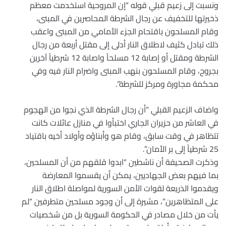
ونسبت إلى زعيم قبلي قوله “إن المروحية استخدمت معظم
ذخيرتها للتخفيف عن رجال الشرطة المحاصرين في المبنى،
وقام المسلحون باقتحام الجزء الأمامي من المبنى واعقب
ذلك تبادل كثيف لاطلاق النار أدلى إلى مقتل أربعة من رجال
الشرطة ومقتل أو إصابة 12 مسلحاً واصابة 12 شرطياً آخرين
بجروح، وقام المسلحون بنهب المبنى واضرام النار فيه وفي
محكمة مجاورة ومركز للشرطة”.
واضاف الزعيم القبلي “أن رجال الشرطة الذي نجوا من الهجوم
في العاشر من حزيران الجاري اختبأوا في منازل عائلات كانت
تتظاهر في وقت سابق، وقام هو وأبناؤه وأولاد أخيه باقتياد
25 شرطياً إلى بر الأمان”.
وذكرت الصحيفة أن ناشطين “ابدوا قلقهم من أن المسلحين،
بما فيهم بعض الجهاديين، يمكن أن يقسموا المعارضة
ويقدموا الذريعة لقوات الأمن السورية لمواصلة اطلاق النار
على المتظاهرين”، مشيرة إلى أن وجود مسلحين متطرفين “لم
يأت من خلال مصادر في الحكومة السورية بل من شخصيات