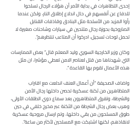
إحدى التظاهرات في بداية الأمر أن هؤلاء الرجال تسلحوا
للدفاع عن أنفسهم في حال اندلاع إطلاق النار، ولكن عندما
رأوا المزيد من الأسلحة مثل البنادق وقاذفات القنابل
الصاروخية بحوزة رجال ملتحين في سيارات وشاحنات صغيرة لا
تحمل لوحات تسجيل، ادركوا أن المتاعب تنتظرهم”.
وكان وزير الخارجية السوري وليد المعلم قال” بعض الممارسات
التي شهدناها من قتل لعناصر الامن تعطي مؤشرا، ان مثل
هذه الأعمال تقوم بها القاعدة “.
واضاف الصحيفة “أن أعمال العنف اندلعت مع اقتراب
المتظاهرين من ثكنة عسكرية تحصن داخلها رجال الأمن
والشرطة، وتفرق المتظاهرون بعد سماع دوي الطلقات الأولى،
وهرب بعض رجال الشرطة من الثكنة عبر مخرج خلفي في حين
طوق المسلحون من بقي داخلها، وتم ارسال مروحية عسكرية
لانقاذهم، لكنها اشتبكت مع المسلحين لأكثر من ساعة”.