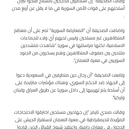
وقالت الصحيفة “إن اسلاميين مدججين بالسلاح فتحوا نيران
أسلحتهم على قوات الأمن السورية في ما لا يقل عن أربع مدن
.
واضافت الصحيفة أن “المعارضة السورية” تصر على أن معظم
المتظاهرين غير مسلحين وليس لديهم أي ولاء للجماعات
الاسلامية، لكنها مراسلتها في سوريا “شاهدت متشددين
ملتحين بين صفوف المتظاهرين وهم يسخرون من الجنود
السوريين في معرة النعمان”.
وتابعت الصحيفة “أن رجال دين متطرفين في السعودية دعوا
إلى الجهاد ضد الحكم السوري، وهناك مؤشرات متزايدة على
أن أسلحة يتم تهريبها إلى داخل سوريا عن طريق العراق ولبنان
وتركيا”.
وقالت صندي تايمز “إن جهاديين مسلحين اخترقوا الاحتجاجات
المؤيدة للديمقراطية في معرة النعمان لاستفزاز الجيش على
الدخول في معارك دامية، واعتقد شيوخ القبائل الذين قادوا