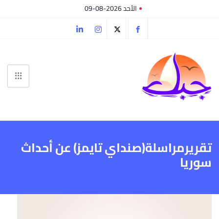
الأحد 2026-08-09
تقريرمراسلة(صنداي تايمز) عن أحداث
سوريا