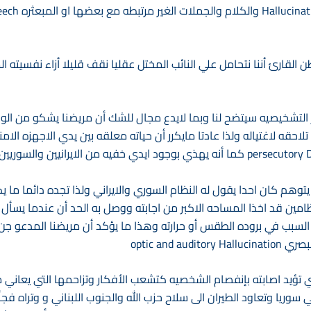
القارئ أننا نتحامل علي النائب المختل عقليا نقف قليلا أزاء نفسيته ا
 التشخيصيه سيتضح لنا وبما لايدع مجال للشك أن مريضنا يشكو من الوهم
 تلاحقه لاغتياله ولذا عادتا مايكرر أن حياته معلقه بين يدي الاجهزه الا
المختصون بالامراض العقليه persecutory Delusion كما أنه يهذي بوجود ايدي خفيه من ال
 يتوهم كان احدا يقول له النظام السوري والايراني ولذا تجده دائما ما
امين قد اخذا المساحه الاكبر من اجابته ووصل به الحد أن عندما يسأ
السبب في بروده الطقس أو حرارته وهذا ما يؤكد أن مريضنا المدعو جن
optic and 
تي تؤيد اصابته بإنفصام الشخصيه كتشعب الأفكار وتزاحمها التي يعاني
ي سوريا وتعاود الطيران الى سلاح حزب الله والجنوب اللبناني و وتراه