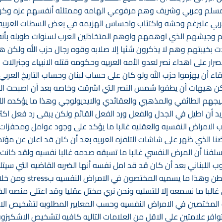
كل مسلم وعربي وشريف وهم مرفوعي الهامه وممتلئه أنفسهم عزه وكرام
 عليرغم وحشه واكتئاب واحساس الهزيمه في بعض السطات العربيه ا
م وجيشهم الذي اوهمهم واوهم المتخاذلين العرب لسنوات طويله بأنه 
ت بخيبتهم وهم لا يذكرون شئيا إلا صلابه وقوه رجال حزب الله ولكن هذا 
ار على اهداء نصر لعدو الأمه العربيه وحكومه قتله الانبياء وجنرالات ا
اء أن يهزموا حزب الله ولو كان على حساب لبنان وحساب التاريخ العربي و 
ولكن هيهات أن يطفوا شمس النصر التي اشرقت وخاصه بعد أن اصبحت ال
 نسيجهم الطائفي والمذهبي والعقائدي والايديولوجي وهذا ما يؤكده الل
اريد أن اطيل في الجدل والفعل ورد الفعل القائم ولكن يبقى رد فعل ا
امراض النفسيه والعقليه غالبا ما يؤكد على وجود عوامل ومحفزات لبر
ا الذي ظهر على شاشات التلفزه العربيه بعد أن كان قد اعلن عن مؤتم
 اسلفنا أن المرض النفسي غالبا ما تسبقه صدمه غالبا نفسيه ولقد كانت
نوب اللبناني بعد أن كان قد قد امل نفسه أنها الضربه القاضيه التي سيت
ولكن خاب ظنه وظن سادته في
ي غالبا ما نسمعه إلا للتسليه ونحن نري مختل عقليا وقد اعتلى منصه 
افر علامتين على الاقل من العلامات التاليه كافيه لتشخيص الاشكيزوف