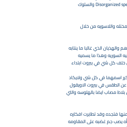
اوالهذيان ( Delusion) والهلوسه) (Hallucination والكلام والجملات الغير مرتبطه مع بعضها او المبعثره Disorganized speech والسلوك
لمختله واللاسويه من خلال
 والهذيان الذي غالبا ما ينتابه
منيه السوريه وهذا ما يسميه
ايرانيين والسوريين خلف كل شي في بيروت ابتداء
 يكرر اسمهما في كل شي ولايكاد
ل عن الطقس في بيروت الاويقول
 بلاط مصاب ايضا بالهلوسه والتي
 منها فتجده وقد تطايرت افكاره
 فجأه يصب جم غضبه على المقاومه