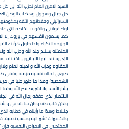
السيد الامين العام لحزب الله الى 
كل جبال وسهول وهضاب الوطن العربي
الاسرائيلي وفقدانهم الثقه بحكومته
لواء غولاني والقوات الخاصه التي عاد
كما يسمون انفسهم في بيروت إلا الاصر
الهزيمه النكراء ولذا حاول هؤلاء الفرق
المتمثله بسلاح جند الله وحزب الله 
التي يستند اليها اللبنانيون باختلاف
المقاوم وحزب الله و امينه العام ولا
طبيعي لحاله نفسيه مزمنه وففي طب ال
الشخصيه) وهذا ما ظهر جليا في مريضن
بشار الأسد ولا لشروط نصر الله وكما
الانتصار الذي حققه رجال الله في الج
جنبلاط وهذا ما رأيناه في خطابه الذ
المختصين في الامراض النفسيه فإن تو