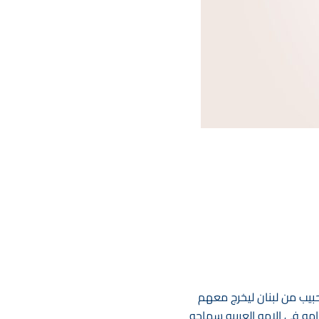
حبيب من لبنان ليخرج معهم
امه في الامه العربيه سماحه