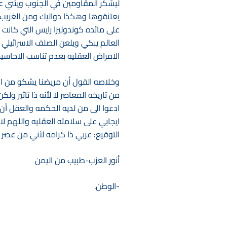
ليشكر المقاومين في الجنوب ويثني ع
يعتنقوها وهكذا دواليك ومن الغريب أن
على مائده كوندوليزا رايس التي كانت 
العالم يبكي ويلعن الصلف الاسرائيلي 
الامراض العقليه بعدم تناسب الاحاسيس propriate emotion
وخلاصه القول أن مريضنا يشكو من ان
من تاريخه المعاصر لا لأنه ذا تاثير 
ادعوا الى من لديه الحكمه والعقل أن 
ايجابي على سلامته العقليه واللهم لا 
التوقيع: عربي ذا كرامه لأني من عصر ن
أنور العزب-طبيب من اليمن
-الوطن.