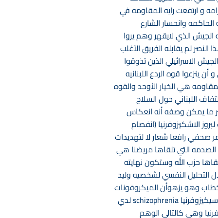
ه و ارتفعت رايه المقاومه في
لحاكمه وانحسار الشارع
الجيش الذي لايقهر وهم يروا
النصر لم يقابله الفريق الأغلب
لجيش الاسرائيلي الذين تذوقوا
أن ينزعوا قوه الردع اللبنانيه
مقاومه هي الخيار الأوحد والقوه
تفاف اللبناني حول السلاح
كثر ما يمكن وصفه أنه انعكاس
وز الاشكيزوفرنيا (انفصام
ر صحفي رافعا شعار لا لتهديدات
 الصدمه التي تلقاها مريضنا هي
لقاها حزب الله وستكون نهايته
 واشنطن وهذا ما يسميه المختصون في الامراض النفسيه بstress ومن خلال التحليل النفسي لشخصيه وليد
الخطاب وهو يزهوأن الميكروفونات
والكاميرات تشير اليه وحسب تصنيفات المختصين في الامراض النفسيه وحسب المعايير المطلوبه لتشخيص الاسيكيزوفرنيا schizophrenia لدي
رنيا وهي كالتالي الوهم