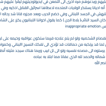
ليهم ويدعوهم مره اخرى الى التمعن في ايديولوجيتهم ليقرأ عليهم شئ
ه احيانا يستنكر الولايات المتحده لاعطاها اسرائيل القنابل اذكيه وف
تنهش في الجسد اللبناني وفي خضم الحرب وبعد مجزره قانا شد رحاله ال
كان السيد النائب( بلاط الجن ) كما يقول اخواننا اللبنانيون يكزر على 
inap
فصام الشخصيه ولو لم يتم علاجه فربما ستكون عواقبه وخيمه على لبنا
ولكن لما قد يرتكبه من حماقات قد تؤدي الى تفكك النسيج االبناني وكمو
يرسلوه الى مصحه نفسيه ولو الى تل ابيب وربما هناك سيجد مثيله أنطو
شماته والحمد لله الذي عفانا مما ابتلا به عباده
صر الله