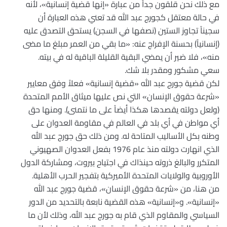
مع ذلك نحن قلقون جداً من عبارة «إنها قضية إنسانية»، لأنه
في حالة معتقل كجورج عبد الله قد تعني هذه العبارة أن
سجيناً تجاوز الستين (نصفها في السجن) يستحق التصدق عليه
(إنسانياً) بحسنة الإفراج عنه: «ما بقي من العمر مبلغ ما مضى
منه»، فلا ضير أن يمضي البقية القليلة الباقية له في بيته.
سعي مشكور ومقدر بلا شك.
لكن قضية جورج عبد الله «قضية إنسانية» فعلاً وفق معايير
«شرعة حقوق الإنسان» التي نص عليها ميثاق الأمم المتحدة
(ولعل دولته يقصدها هكذا أيضاً على ما نتمنى). ومنها حق
أي مواطن في أي بلد في العالم في مقاومة العدوان على
وطنه بكل الأساليب المتاحة له. ومن ذلك حق جورج عبد الله
الذي انهارت دولته منذ عام 1976 بفعل العدوان الصهيوني
المتكرر والبالغ ذروته حينذاك في اجتياح بيروت، ومشاركة الدول
الأوروبية والولايات المتحدة الأميركية بتفجير الحرب الأهلية.
من هنا، من «شرعة حقوق الإنسان»، قضية جورج عبد الله
«إنسانية». و«إنسانية» هذه القضية نابعة بالتحديد من الدور
السياسي والمقاوم الذي قام به جورج عبد الله، وذلك لأن ما