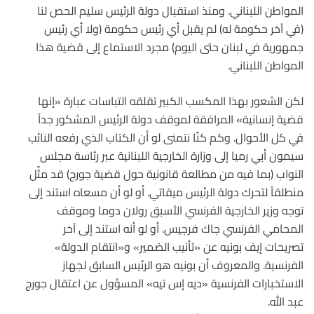
المواطن اللبناني. ومنذ استقبال دولة الرئيس سليم الحص لنا
(في آخر حكومة له) لم يقبل أي رئيس حكومة (ولا أي رئيس
جمهورية في لبنان حتى اليوم) مجرد الاستماع إلى قضية هذا
المواطن اللبناني.
لكن الشعور بهذا المكسب الكبير تقلقه التباسات عبارة «إنها
قضية إنسانية» المرافقة لموقف دولة الرئيس المشكور جداً
في كل الأحوال. وكم كنّا نتمنى لو أن الكتاب الذي رفعه النائب
سيمون أبي رميا إلى وزارة الخارجية اللبنانية عبر رئاسة مجلس
النواب (بما فيه من مطالعة قانونية حول قضية جورج) قد مثّل
منطلقاً لتحرك دولة الرئيس ميقاتي. أو لو أن مسعاه استند إلى
توجه وزير الخارجية الفرنسي الأسبق رولان دوما وموقف
المحامي الفرنسي جاك فرجيس. أو لو أنه استند إلى آخر
تصريحات إيف بونيه عن «تأنيب الضمير» و«انتقام الدولة»
الفرنسية. والمعروف أن بونيه هو الرئيس السابق لجهاز
الاستخبارات الفرنسية «ديه إس تيه» المسؤول عن اعتقال جورج
عبد الله.