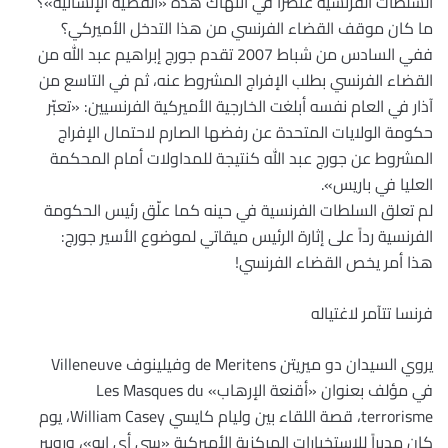
السلطات الفرنسية عنصراً في انتهاك هذه «القضية الإنسانية»؟
ما كان موقف القضاء الفرنسي من هذا التدخل الأميركي؟
ففي السادس من شباط 2007 تقدم جورج إبراهيم عبد الله من
القضاء الفرنسي بطلب الإفراج المشروط عنه، ثم في التاسع من
آذار في العام نفسه أبلغت الخارجية الأميركية الفرنسيين: «تعبّر
حكومة الولايات المتحدة عن رفضها الصارم لاحتمال الإفراج
المشروط عن جورج عبد الله كنتيجة للمداولات أمام المحكمة
العليا في باريس».
لم تعلق السلطات الفرنسية في حينه كما علّق رئيس الحكومة
الفرنسية رداً على إثارة الرئيس ميقاتي لموضوع الأسير جورج:
هذا أمر يخص القضاء الفرنسي!
فرنسا تتآمر لاغتياله
يروي السيدان دو ميريتن de Meritens وفيلينوف Villeneuve
في مؤلف بعنوان «أقنعة الإرهاب» Les Masques du
terrorisme، قصة اللقاء بين وليام كايسي William Casey، يوم
كان مديراً للاستخبارات المركزية الأميركية «سي أي إيه»، وروبير