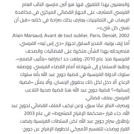
والمعنيين بهذا التلفيق. فها هو ألين مارسو، النائب العام
الفرنسي المشرف على الجهاز القضائي المركزي في مكافحة
الإرهاب في الثمانينيات يعترف بذلك صراحة في كتابه «قبل أن
ننسى كل شيء».
Alain Marsaud, Avant de tout oublier, Paris, Denoël, 2002.
أما إيف بونيه، المدير السابق لجهاز «دي إس تيه» الفرنسي،
فتصريحاته بهذا الشأن متكررة على الفضائيات والصحف
الفرنسية منذ عام 2010، وبلغت حد اعترافه «بتأنيب الضمير»،
وطلبه الاستماع إلى شهادته أمام القضاء الفرنسي، ووصفه
سلوك الدولة الفرنسية في قضية جورج عبد الله بأنه سلوك
الرعاع. ألا دخل لكل ذلك بحقوق الإنسان، وألا يمثّل «قضية
إنسانية»؟ قضية جورج عبد الله هنا قضية ضحية التلاعب
الفرنسي بملف قضائي.
وبصرف النظر عمّا سبق، وعن تركيب الملف القضائي لجورج عبد
الله، جاء قرار «محكمة الإفراج المشروط» في عام 2003
بإطلاق سراح جورج عبد الله. لكن السلطات الفرنسية رفضت
القرار ورضخت للتفسير الأميركي لخطورة الإفراج عن جورج: