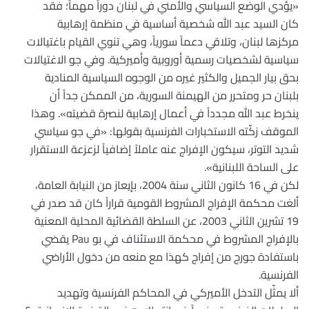
«يؤدي الوضع السياسي والأمني في لبنان دوراً مهماً؛ فقد
كان السيد عبد الله شخصية أساسية في منظمة إرهابية
مركزها لبنان، وتلاقي دعماً سورياً، وهي تنوي القيام باغتيالات
سياسية لشخصيات رسمية أوروبية وأميركية. وفي جو الاغتيالات
بحق بيار الجميل والكثير غيره من الوجوه السياسية المنادية
بلبنان حر ومتحرر من الهيمنة السورية، من الممكن جداً أن
ينخرط عبد الله مجدداً في أعمال إرهابية لنصرة قضيته». وهذا
الموقف زكّته الاستخبارات الفرنسية بقولها: «في جو سياسي
شديد التوتر، سيكون الإفراج عنه عاملاً إضافياً لزعزعة الاستقرار
على الساحة اللبنانية».
لكن في 16 كانون الثاني سنة 2004، بإيعاز من النيابة العامة،
ألغت محكمة الإفراج المشروط القومية قراراً كان قد صدر في
19 تشرين الثاني 2003، عن السلطة القضائية المحلية المعنية
بالإفراج المشروط في محكمة الاستئناف في بو Pau يقضي
باستفادة جورج من إفراج كهذا مع منعه من دخول الأراضي
الفرنسية.
ألا يمثّل التدخل الأميركي في المحاكم الفرنسية وتهديد