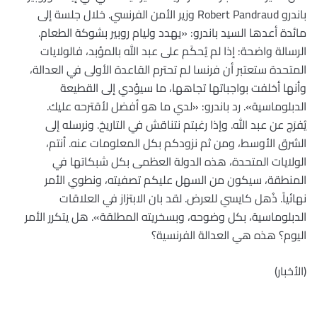
باندرو Robert Pandraud وزير الأمن الفرنسي. خلال جلسة إلى
مائدة أعدها السيد باندرو: «يهدد وليام روبير بشوكة الطعام.
الرسالة واضحة: إذا لم يُحكَم على عبد الله بالمؤبد، فالولايات
المتحدة ستعتبر أن فرنسا لم تحترم القاعدة الأولى في العدالة،
وأنها أخلفت بواجباتها تجاهها، ما سيؤدي إلى القطيعة
الدبلوماسية». رد باندرو: «لدي ما هو أفضل لأقترحه عليك.
يُفرَج عن عبد الله. وإذا رغبتم نتناقش في التاريخ. ونرسله إلى
الشرق الأوسط، ومن ثم نزودكم بكل المعلومات عنه. أنتم،
الولايات المتحدة، هذه الدولة العظمى بكل شبكاتها في
المنطقة، سيكون من السهل عليكم تصفيته، ونطوي الأمر
نهائياً. ذُهل كايسي للعرض. لقد بان الابتزاز في العلاقات
الدبلوماسية، بكل وضوحه، وبسخريته المطلقة». هل يتكرر الأمر
اليوم؟ هذه هي العدالة الفرنسية؟
(الأخبار)