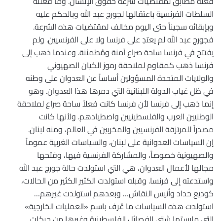
فعله مطابق لمقتضيات شرعة حقوق الإنسان. وما فعلته
السلطات الفرنسية باعتقالها لجورج عبد الله وبالحكم عليه
وبإبقائه سجيناً حتى اليوم مخالف لمقتضيات هذه الشرعة.
فجورج عبد الله لم يعتدِ على فرنسا ولا على الفرنسيين. ولم
يفتتح في فرنسا ساحة صراع آمنة ومُطمئنة. وعندما ذهب إلى
فرنسا ذهب كمقاوم لملاحقة رموز الكيان الصهيوني
والولايات المتحدة المسؤولين أساساً عن العدوان على وطنه
في ظل غياب الدولة اللبنانية التي دمرها هذا العدوان. وهو
إنما ذهب إلى فرنسا لأن فرنسا كانت فعلاً ساحة صراع لملاحقة
الوطنيين العرب والفلسطينيين واصطيادهم. ولأنها كانت
مصدراً للمرتزقة الفرنسيين والمخربين في العالم، ومنه لبنان.
إن السياسات العدوانية على لبنان، والسياسات الغربية عموماً
والصهيونية خصوصاً، والمشاركة الفرنسية فيها، وفتحها
مجالها لأعمال العدوان، هي التي استولدت حالة جورج عبد الله
واستدعته إلى فرنسا. وقبله استولدت الكثير الكثير من الحالات،
كوديع حداد وأنيس النقاش… وبعدهم استولدت غيرهم…
استولدت هذه السياسات ما عُرف باسم «العمليات الخارجية»
التي مارستها شتى الفصائل الفلسطينية وغيرها من حركات