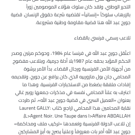
التحرر الوطني. ولقد كان سلوك هؤلاء الموصومين زوراً
بالإرهاب سلوكاً «إنسانياً» تقتضيه شرعة حقوق الإنسان. قضية
جورج عبد الله هنا قضية مقاومة وطنية مشروعة.
تلاعب رسمي فرنسي بالقضاء
اعتُقل جورج عبد الله في فرنسا عام 1984، وحوكم مرتين وصدر
الحكم المؤبد بحقه عام 1987بلا أدلة جرمية، وبتلاعب مفضوح
من أجهزة الأمن الفرنسية ورجال القضاء. بدأ الأمر برشوة
المحامي جان بول مازورييه الذي كان يرافع عن جورج، وتقديمه
إفادات ملفقة بضغط من الاستخبارات الفرنسية. وهذا ما
اعترف به علناً المحامي نفسه في مذكرات جمعها روبير غالي
بعنوان «العميل السري في قضية جورج عبد الله». ثم طردت
نقابة المحامين هذا المحامي (راجع كتاب Laurent GALLY:
L>Agent Noir. Une Taupe dans l>Affaire ABDALLAH).
إن تلاعب الدولة الفرنسية وتعمدها «تركيب ملف ومحاكمة»
جورج عبد الله أمر بات معروفاً وعلنياً يصرح به أبرز المشاركين