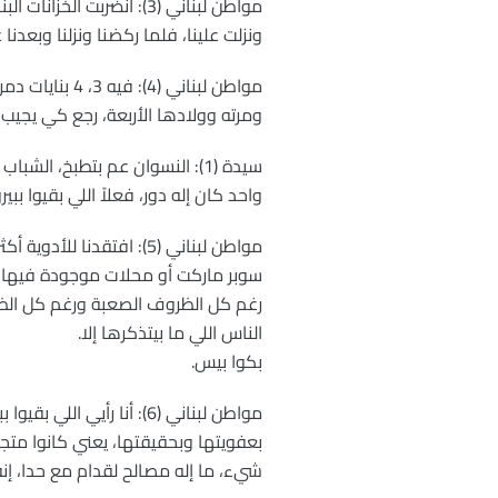
مواطن لبناني (3): انضر
ونزلت علينا، فلما ركضنا ونزلنا وبعدنا 
مواطن لبناني 
ومرته وولادها الأربعة، رجع كي يجيب ا
سيدة (1): النسوان عم بتطبخ، ا
واحد كان إله دور، فعلاً اللي بقيوا 
مواطن لبناني (5): افتقد
سوبر ماركت أو محلات موجودة فيها ك
رغم كل الظروف الصعبة ورغم كل الظروف
الناس اللي ما بيتذكرها إلا.
بكوا بيس.
مواطن لبناني (6): أنا ر
شيء، ما إله مصالح لقدام مع حدا، إنه