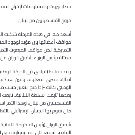
حصار بيروت والمفاوضات لإخراج المقا
خروج الفلسطينيين من لبنان
أسعد طه: في هذه المرحلة شكلت الأطر
مواقف أعضائها بين مؤيد لوجود المقا
الأميركية. لكن مواقف المبعوث الأمي
ممثلة برئيس الوزراء شفيق الوزان من 
وليد جنبلاط (قيادي في الحركة الوطني
آنذاك، مصري المعلوف ومين بعد؟ نبيه 
الوطني كانت -إذا صح التعبير حسب ما
بعدها تابعت السلطة اللبنانية.. تابعت 
الفلسطينيين من لبنان، وهذا الأمر اس
كان يقوم بها الجيش الإسرائيلي بالتع
شفيق الوزان (رئيس الحكومة اللبنانية
القادة، اتسمع اللي عم بيقولوه حتى ل