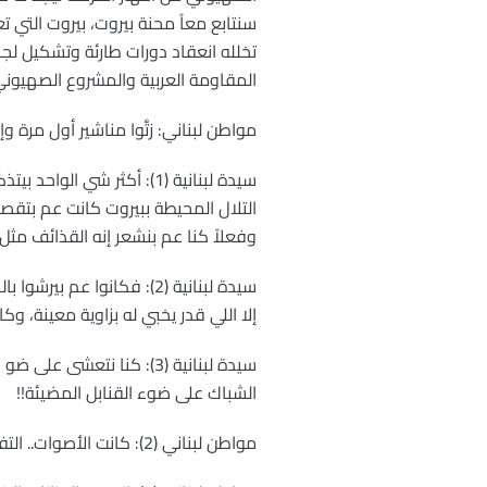
سنتابع معاً محنة بيروت، بيروت التي
تخلله انعقاد دورات طارئة وتشكيل لجا
المقاومة العربية والمشروع الصهيوني
مواطن لبناني: زتَّوا مناشير أول مرة وإ
سيدة لبنانية (1): أكثر ش
وفعلاً كنا عم بنشعر إنه القذائف مثل ا
سيدة لبنانية (2): فكانوا
إلا اللي قدر يخبي له بزاوية معينة، و
سيدة لبنانية (3): كنا نت
الشباك على ضوء القنابل المضيئة!!
مواطن لبناني (2): كانت الأصوات.. التفجيرات توصل المواطن إلى حالة من الانهيار العصبي تجاه ضخامة القصف.