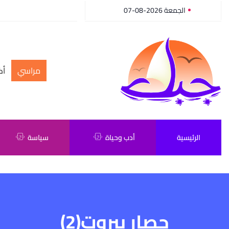
الجمعة 2026-08-07
مراسي
أك
الرئيسية
أدب وحياة
سياسة
حصار بيروت(2)