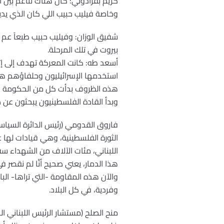
كريم بقرادوني: كان هناك تناغم بين
وخاصة فيليب حبيب اللي كان الذي يدي
شفيق الوزان: وفيليب حبيب طبعاً عم 
بيروت في تلك المرحلة.
أسعد طه: كانت المعركة تهدف إلى إثار
استخدمها الإسرائيليون وحلفاؤهم هي
هذه الظروف بدأت كل من الحكومة اللبن
وبدأ القادة الفلسطينيون يبحثون عن
فاروق القدومي (رئيس الدائرة السياسي
الثورة الفلسطينية، وهي قيادات لها
اللبناني، مئات الآلاف من الشهداء 
هذا الدمار، يعني صحيح أنَّا لم نقصر 
والآن هذه المقاومة -التي تراها- ا
وفردية، في كل البلاد.
منح الصلح (مستشار الرئيس اللبناني 