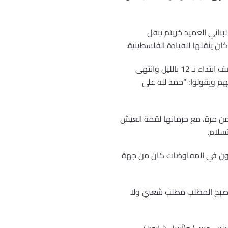
ناني العميد خريتم ينقل
كان ينقلها للقيادة الفلسطينية.
وليد جنبلاط: إذا عدنا إلى معنويات أهل بيروت كانت هائلة، كانت هائلة، لا أنسى هذاك النهار الأطول من القصف ابتداء بـ 12 بالليل وانتهى
عم بيهنوا بعضهم ويقولوا: “حمد لله على
والقصف.. والقصف ودك بيروت 12 ساعة بالطيران أكثر من مرة، مع حرمانها لقمة العيش
سلام.
ينيون في المفاوضات كان من جهة
فأصبح المطلب مطلب شعبي ولا