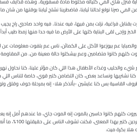
بت الخزانات البناية فنزل هاي المي كلياته مخلوط مادة فسفورية.. وهذه قذايف
عن المي صرنا نولع لحالنا ثيابنا، فاضطرينا نشلح ثيابنا بوقتها من شان ما 
(4): فيه 3، 4 بنايات دمرت بقنابل فراغية، نزلت بمن فيها، فيه عندنا.. فيه واحد صاحبي را
لخبز وإجى لقى البناية كلها على الأرض ما فيه حدا منها زمط طيب أبداً ب
لشباب والصبايا عم بيوزعوا الأكل على الكمائن، ناس عم بتفوت معلومات عن 
ببيروت كلهم كانوا متضامين وعم بيشكلوا حالة معينة من.. من المقاومة
نا للأدوية أكثر شيء والحليب وغذاء الأطفال هذا اللي كان مؤثر علينا، كنا نحاول
نا نشتريها ونساعد بعض، كان التضامن كتير قوي، خاصة للناس اللي ظل
 القاسية بس كنا عايشين -بأتذكر هلا- إنه بمرحلة خوف وقلق وتوتر كبي
أيي اللي بقيوا ببيروت كلهم كانوا حاسين بالموت إنه الموت جاي، ما عندهم أمل إ
بعفويتها وبحقيقتها، يعني ك
 هلا بكرة ميت.