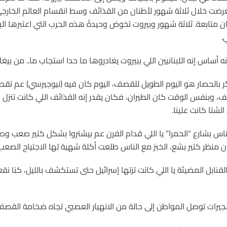
 تعرضت خلال ثلاثة شهور لأطنان من القذائف وسط انقسام العالم الخارج
ن متابعة. ثلاثة شهور وبيروت تخوض وحيدةً هذه الحرب التي اعتبرها ال
.
نه أساس إنه اللبنانيين اللي ببيروت يغادروها ما حدا استجاب ما.. من بيغاد
ي الواحد بيتذكر بالحصار هو اليوم الطويل للقصف، اليوم كان فيه (نيوجيرسي) 
لشتا كانت علينا.
 عم بيرشوا بالناس بشارع “الحمرا” يا اللي قدام الفرن عم بيشتروا بشكل كتير 
كان منظر كتير بشع، الخبز مع الناس طلعت أكلة شهية لها الاجتياح الصعب
عشى على ضو القنابل المضيئة يا اللي كانت تزتها إسرائيل حتى تستكشف بالليل، ك