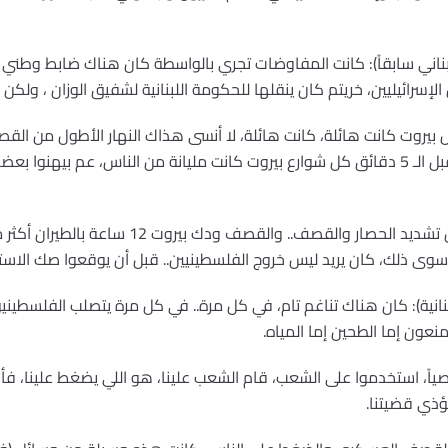
ناني سابقاً): كانت المفاوضات تجري بالواسطة كان هناك ضابط وطني لب
إسرائيليين، خريتم كان ينقلها للحكومة اللبنانية لشفيق الوزان ، ولكن 
بتاني يوم الساعة 5، وقبل أن.. يعني قبل الـ 5 دقائق كل شوارع بيروت كانت مليانة من الناس، 
جورج حاوي: كان البعض يريد من خلال تشديد الحصار 
 وسوى ذلك، كان يريد ليس خروج الفلسطينيين.. قبل أن يوقعوا صك الاست
للبنانية): كان هناك تناغم تام، في كل مرة.. في كل مرة يتصلب الفلسط
نعون إما الطحين إما المياه.
صياً، استخدموا على الشعب، قام الشعب علينا، هو اللي يضغط علينا، 
ؤذي قضيتنا.