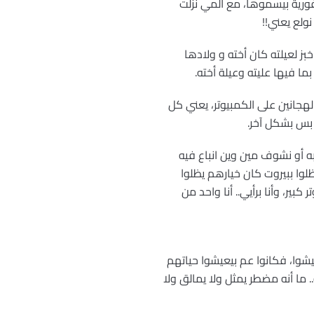
 فسفورية بيسموها، مع المي نزلت
نولع يعني!!
ح يجيب خبز لعيلته كان أخته و ولادها
ما فيها عليته وعيلة أخته.
الهجانين على الكمبيوتر، يعني كل
 بس بشكل آخر.
 نهربه أو نشوف مين وين انباع فيه
وا ببيروت كان خيارهم يظلوا
ر، وأنا برأيي.. أنا واحد من
نه يعيشوا، فكانوا عم بيعيشوا حياتهم
انوا متجردين كتير بهذا المعنى، فكنت تشوف الناس على حقيقتها 100%، ما أنه.. ما أنه مضطر يمثل ولا يمالق ولا