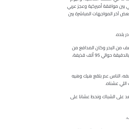
ي بين موافقة أميركية وعجز عربي
بعض آخر المواجهات المباشرة بين
ر بلده.
عم تقصف من البحر وكان المدافع من
التلال المحيطة ببيروت كانت عم بتقصف، وبنفس الوقت كان الطيران، فكان يقدر إنه القذائف اللي كانت تنزل بالدقيقة حوالي 95 ألف قذيفة،
صعب وصفه، الناس عم بتقع هيك وهيه
 اللي عشناه.
نا نقعد على الشباك ونحط عشانا على