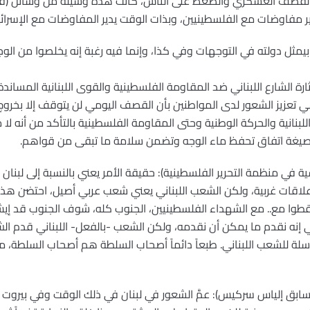
 القصف العسكري والضغط على الناس، كانت هذه وسيلة من وسائل (فيلي
ر مفاوضات مع الفلسطينيين، وبذات الوقت يدير المفاوضات مع الإسرائيل
بيمثل دولته في التوجهات وفي كذا، وإنما فيه رغبة إنه يخلصوا من ا
ة الشارع اللبناني ضد المقاومة الفلسطينية والقوى اللبنانية المساندة 
 تعزيز الشعور لدى المواطنين بأن القصف اليومي لن يتوقف إلا بخروج
انية والحركة الوطنية وحتى المقاومة الفلسطينية بالتأكد من أنه لا م
 صيغة اتفاق تحفظ ماء الوجه وتضمن سلامة ما تبقى من قواهم.
ة في منظمة التحرير الفلسطينية): حقيقة الأمر يعني بالنسبة إلى لبنا
 علاقات غربية، ولكن الشعب اللبناني يعني شعب عربي أصيل، احتضن ه
سقطوا مع.. مع الشهداء الفلسطينيين، الجنوب كله، شوف الجنوب قد إ
في إنه نقدم ما يمكن أن نقدمه، ولكن الشعب -بالفعل- اللبناني قدم الشي
لباسلة للشعب اللبناني. طبعاً دائماً أصحاب السلطة هم أصحاب السلط
السابق إلياس سركيس): عمَّ الشعور في لبنان في ذلك الوقت وفي بيروت 