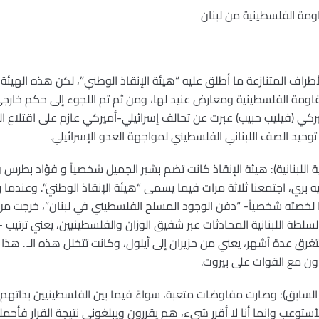
ومة الفلسطينية من لبنان
اف المتنازعة ما أطلق عليه “هيئة الإنقاذ الوطني”، لكن هذه الهيئ
ومة الفلسطينية ومعارض عنيد لها، ومن ثم تم اللجوء إلى حكم خارجي 
ركي (فيليب حبيب) عبرت عن تحالف إسرائيلي-أميركي عازم على اقتلاع ال
توحيد الصف اللبناني الفلسطيني لمواجهة العدو الإسرائيلي.
ة اللبنانية): هيئة الإنقاذ كانت تضم بشير الجميل شخصياً و فؤاد بطرس 
بري، اجتمعنا ثلاثة مرات فيما يسمى “هيئة الإنقاذ الوطني”. وعندما ر
 لخصته شخصياً- “دفن الوجود المسلح الفلسطيني في لبنان”، خرجت من 
السلطة اللبنانية المحادثات عبر شفيق الوزان والفلسطينيين، يعني ترتيب -إ
تغرق عدة أشهر، يعني من حزيران إلى أيلول، وكانت تتخلل هذه الـ.. هذا 
اون مع القوات على بيروت.
 السابق): وصارت مفاوضات متعبة، سواءً فيما بين الفلسطينيين بذاتهم، 
أستوعب وإنما أنا لا أقرر شيء، هم يقررون ويبلغوني نتيجة القرار فأحمل