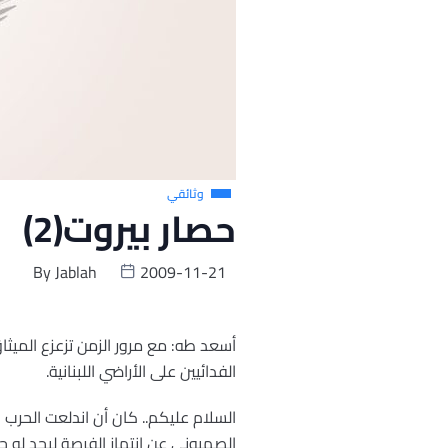
وثائقي
حصار بيروت(2)
By
Jablah
2009-11-21
أسعد طه: مع مرور الزمن تزعزع الميثا
الفدائيين على الأراضي اللبنانية.
السلام عليكم.. كان أن اندلعت الحرب
الصهيوني عن انتهاز الفرصة ليجد له ح