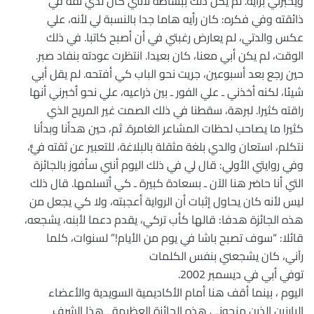
ويخبرني برأيه. لم يكن ذلك ببساطة لأنني كان لدي ثقة في
ذائقته وفي فكره: كان رأيه هاما جدا بالنسبة لي لأنه، علي
عكس والدتي، لم يعارض رغبتي في أن أصبح كاتبا. في ذلك
الوقت، لم يكن أبي معنا، كان بعيدا. انتظرت عودته بنفاد صبر.
حين رجع بعد أسبوعين، جريت نحو الباب كي أفتحه. لم يقل أبي
شيئا، لكنه أخذني ـ علي الفور ـ بين ذراعيه، علي نحو أخبرني أنها
راقته كثيرا. لبرهة، سقطنا في ذلك الصمت غير المريح الذي
كثيرا ما يصاحب لحظات المشاعر الغامرة. ثم، حين هدأنا وبدأنا
نتكلم، استعان والدي بلغة مثقلة بالبلاغة، للتعبير عن ثقته فيٌّ،
وفي روايتي الأولي: قال لي في ذلك اليوم أنني سأفوز بالجائزة
التي أنا حاضر هنا الآن ـ بسعادة كبيرة ـ كي أتسلمها. قال ذلك
ليس لأنه كان يحاول إثبات أن الرواية أعجبته، ولا كي يجعل من
هذه الجائزة هدفا: قالها كأب تركي، يقدم دعما لأبنه، يشجعه،
قائلا: “سوف تصبح باشا في يوم من الأيام!” لسنوات، كلما
رآني، كان يشجعني بنفس الكلمات
توفي أبي في ديسمبر 2002.
اليوم ، بينما أقف هنا أمام الأكاديمية السويدية والأعضاء
البارزين الذين منحوني هذه الجائزة العظيمة ـ هذا الشرف