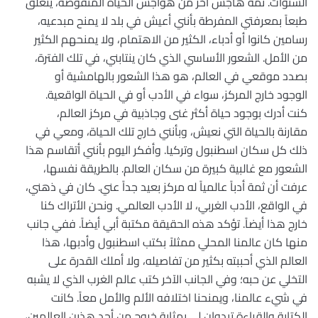
السنوات. ثمة هاجس آخر من هواجس الحياة المنقوصة، يتعلق
طبعاً بمعرفتي المفرطة بأنني أعيش في بلد لا يمنح مبدعيه،
رسامين كانوا أو أدباء، الكثير من الاهتمام، ولا يمنحهم الكثير
من الأمل. الشعور الأساسي الذي كان ينتابني، في تلك الفترة،
بصدد موقعي في العالم، هو هذا الشعور بالهامشية أو
الوجود خارج المركز، سواء في الأدب أو في الحياة الواقعية.
كنت أدرك بوجود حياة أكثر غنى وجاذبية في مركز العالم،
مقارنة بالحياة التي نعيش، وبأنني خارج تلك الحياة، ومعي في
ذلك كل سكان اسطنبول وتركيا. وأفكر اليوم بأنني أتقاسم هذا
الشعور مع غالبية كبيرة من سكان العالم. بالطريقة نفسها،
عرفت أن ثمة أدباً عالمياً له مركز بعيد جداً عني. كان في ذهني،
في الواقع، الأدب الغربي، لا الأدب العالمي. ونحن الأتراك كنا
خارج هذا أيضاً. تؤكد هذه الحقيقة مكتبة أبي أيضاً. ففي جانب
منها كان عالمنا المحلي ممثلاً بكتب اسطنبول وأدبها، هذا
العالم الذي أحببته بكثير من تفاصيله، ولا أملك القدرة على
التخلي عن حبه؛ وفي الجانب الآخر كتب عالم الغرب الذي لا يشبه
في شيء عالمنا، ويمنحنا اختلافه الألم والأمل معاً. كانت
الكتابة والقراءة تبدوان لي بمثابة خروج من أحد هذين العالمين،