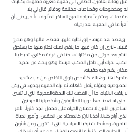
قبل وفاته بعامين، أعطاني أبي حقيبة صغيرة مملوءة بكتابات
له ومخطوطات وقصاصات مختلفة ودفاتر. قال لي بلا
مقدمات، ومتذرعاً بمزاجه المرح الساخر المألوف، بأنه يريدني أن
أقرأ ما في الحقيبة بعد رحيله
، ويقصد بعد موته. «إلقِ نظرة عليها فقط»، قالها وهو محرج
قليلا، «لترى إن كان فيها ما ينفع، لعلك تختار منها ما يستحق
النشر بعد موتي من مختارات». كنا في غرفة مكتبي، تحيط بنا
الكتب. تحرك أبي داخل المكتب مرتبكا وهو يبحث عن تحديد
مكان يضع فيه حقيبته،
متحركا هنا وهناك. كشخص يتوق للتخلص من عبء شديد
الخصوصية ومؤلم يثقل كاهله. ثم ترك الحقيبة بهدوء في ركن
لا يلفت الانتباه. ما أن انقضت تلك اللحظةالمحرجة التي لا تنسى
، حتى استعدنا معاً دورينا المألوفين وشخصيتينا المرحتين
الساخرتين اللتين لا تحملان الحياة على محمل الجد كثيراً، الأمر
الذي أراح كلانا. أخذنا نثرثر كالمعتاد عن الطقس، وأمور الحياة
التافهة، ومشكلات تركيا السياسية التي لا تنتهي وعن شئون
أبي التجارية التي كثيراً ما انتهت بالفشل، من غير أن يثير ذلك