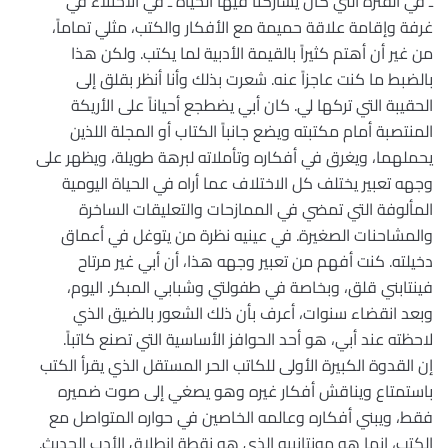
ـ في الفترة التي كان يشاركنا فيها الحياة ـ في الاختلاء في
غرفة وإقامة علاقة حميمة مع الأفكار والكتب، مثلي تماماً،
من غير أن أهتم كثيراً بالقيمة الأدبية لما يكتب. ولكن هذا
بالضبط ما كنت عاجزاً عنه. شعرت بذلك وأنا أنظر بقلق إلى
الحقيبة التي تركها لي. كان أبي يضطجع أحياناً على الأريكة
المنتصبة أمام مكتبته ويضع جانباً الكتاب أو المجلة اللذين
يحملهما، ويغرق في أفكاره وتأملاته لبرهة طويلة، ويظهر على
وجهه تعبير يختلف كل الاختلاف عما أراه في الحياة اليومية
المألوفة التي تمضي في الممازحات والتعليقات الساخرة
والمشاحنات الصغيرة. في عينيه نظرة من يتوغل في أعماق
دخيلته. كنت أفهم من تعبير وجهه هذا، أن أبي غير مرتاح
فينتابني قلق، وبخاصة في طفولتي وشبابي المبكر. اليوم،
وبعد انقضاء سنوات، أعرف بأن ذلك الشعور بالضيق الذي
لاحظته عند أبي، هو أحد الحوافز الأساسية التي تصنع كاتباً.
إن القدوة الكبيرة الأولى للكاتب الحر المستقل الذي يقرأ الكتب
باستمتاع ويناقش أفكار غيره وهو يصغي إلى صوت ضميره
فقط، ويبني أفكاره وعالمه الخاصين في حواره المتواصل مع
الكتب، إنما هو مونتانييه الذي هو نقطة انطلاق الأدب الحديث.