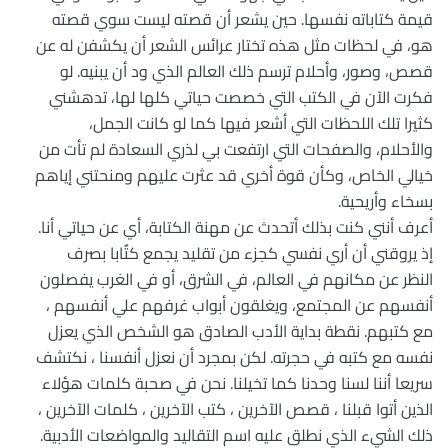
قيمة كتاباته نفسها. حين يشعر أن قصته ليست سوي قصته
هو، في لحظات مثل هذه تختار عرائس الشعر أن يكشفن له عن
قصص، وصور، وأحلام ترسم ذلك العالم الذي ود أن يبنيه. لو
فكرت الآن في الكتب التي خصصت حياتي كلها لها، تدهشني
كثيرا تلك اللحظات التي أشعر فيها كما لو كانت الجمل،
والأحلام، والصفحات التي ارتفعت بي لذري السعادة لم تأت من
خيالي الخاص، وكأن قوة أخري قد عثرت عليهم ومنحتني إياهم
بسخاء وأريحية.
أعرف أنني كنت بذلك أتحدث عن مهنة الكتابة، أي عن حياتي أنا.
إذ يروقني أن أري نفسي كجزء من تقليد يجمع كتٌابا بصرف
النظر عن مكانهم في العالم، في الشرق، أو في الغرب يفصلون
أنفسهم عن المجتمع، ويغلقون أبواب غرفهم علي أنفسهم ،
مع كتبهم. نقطة بداية الأدب الصادق هو الشخص الذي يعزل
نفسه مع كتبه في حجرته. لكن بمجرد أن نعزل أنفسنا ، نكتشف
سريعا أننا لسنا وحدنا كما تخيلنا. نحن في صحبة كلمات هؤلاء
الذين أتوا قبلنا ، قصص الآخرين ، كتب الآخرين ، كلمات الآخرين ،
ذلك الشيء الذي نطلق عليه اسم التقاليد والمواضعات الأدبية.