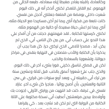
وكالعادة، راقبته يغادر. مغبطا إياه سعادته، طبعه الخالي من
الهموم، غير القابل للتعكر. لكنني أتذكر أنه في ذلك اليوم
شعرت داخلي بومضة من المتعة جعلتني أخجل من نفسي.
كانت نابعة من فكرة أنني ربما لم أكن مستريحا مع الحياة مثله،
أنني ربما لم اعش حياة سعيدة أو خالية من الهموم مثله،
لكنني كرستها للكتابة ـ لقد فهمتهم. خجلت من أن أفكر علي
هذا النحو علي حساب أبي. من بين كل الناس، أبي، الذي لم
يكن، أبد ، مصدرا لآلامي. الذي تركني حرا. كل هذا يجب أن
يذكرنا بأن الكتابة والأدب متصلان في النهاية بنقص في مراكز
حيواتنا، ولشعورنا بالسعادة والذنب.
لكن في قصتي تناسق ذكرني فورا بشيء آخر في ذلك اليوم،
والذي جلب عليٌّ شعورا أعمق بالذنب. قبل ثلاثة وعشرين سنة
من ترك أبي حقيبته لي، وبعد أربع سنوات من قراري، في سن
الثانية والعشرين، بأن أصبح روائيا ، هاجرا كل شيء آخر، عازلا
نفسي في غرفة، كنت قد انتهيت من روايتي الأولي: (جودت بك
وأولاده). بيدين مرتعشتين أعطيت أبي نسخة مكتوبة علي الآلة
الكاتبة من الرواية التي لم تكن قد نشرت بعد ، كي يقراها