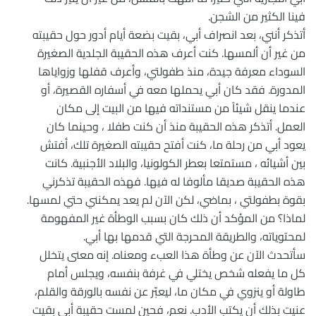
فينا الكثير من الشجن.
أتذكر أنني، بعد انصراف أبي، بقيت بضعة أيام أدور حول حقيبته
من غير أن ألمسها. كنت أعرف هذه الحقيبة الجلدية الصغيرة
السوداء معرفة جيدة، منذ طفولتي، وأعرف قفلها وزواياها
المدورة. فقد كان أبي يحملها معه في أسفاره القصيرة، أو
عندما ينقل شيئاً من مستنداته فيها من البيت إلى مكان
العمل. أتذكر هذه الحقيبة منذ أن كنت طفلا ، وحينما كان
يعود أبي من رحلة ما، كنت أفتح حقيبته الصغيرة تلك، أفتش
بين أشيائه ، مستمتعا بعطر الكولونيا، والبلاد الأجنبية. كانت
هذه الحقيبة صديقا مألوفا له فيها. فهذه الحقيبة تذكرني
بقوة بطفولتي ، بماضي، لكن الآن لم يعد يمكنني حتي لمسها.
لماذا؟ من المؤكد أن ذلك كان بسبب الوطأة غير المفهومة
لمحتوياته، والطريقة المحرجة التي قدمها بها أبي.
سأتحدث الآن عن وطأة هذا العبء ومعناه. إنه معنى يتخلل
كل ما يفعله شخص يختلي في غرفة بنفسه، ويجلس أمام
طاولة أو ينزوي في مكان ما، ليعبّر عن نفسه بالورقة والقلم،
عنيت بذلك أن يكتب الأدب. نعم، فحين لمست حقيبة أبي بقيت