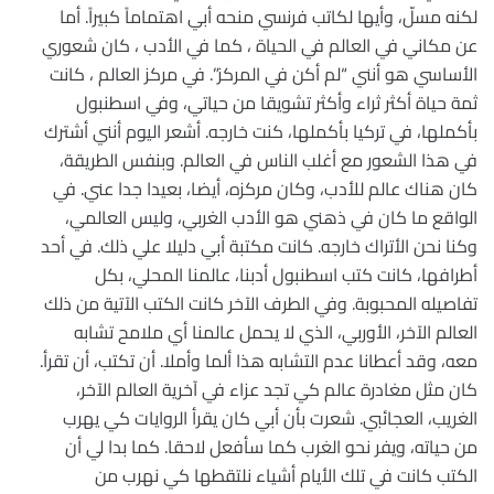
لكنه مسلّ، وأيها لكاتب فرنسي منحه أبي اهتماماً كبيراً. أما
عن مكاني في العالم في الحياة ، كما في الأدب ، كان شعوري
الأساسي هو أنني “لم أكن في المركز”. في مركز العالم ، كانت
ثمة حياة أكثر ثراء وأكثر تشويقا من حياتي، وفي اسطنبول
بأكملها، في تركيا بأكملها، كنت خارجه. أشعر اليوم أنني أشترك
في هذا الشعور مع أغلب الناس في العالم. وبنفس الطريقة،
كان هناك عالم للأدب، وكان مركزه، أيضا، بعيدا جدا عني. في
الواقع ما كان في ذهني هو الأدب الغربي، وليس العالمي،
وكنا نحن الأتراك خارجه. كانت مكتبة أبي دليلا علي ذلك. في أحد
أطرافها، كانت كتب اسطنبول أدبنا، عالمنا المحلي، بكل
تفاصيله المحبوبة. وفي الطرف الآخر كانت الكتب الآتية من ذلك
العالم الآخر، الأوربي، الذي لا يحمل عالمنا أي ملامح تشابه
معه، وقد أعطانا عدم التشابه هذا ألما وأملا. أن تكتب، أن تقرأ.
كان مثل مغادرة عالم كي تجد عزاء في آخرية العالم الآخر،
الغريب، العجائبي. شعرت بأن أبي كان يقرأ الروايات كي يهرب
من حياته، ويفر نحو الغرب كما سأفعل لاحقا. كما بدا لي أن
الكتب كانت في تلك الأيام أشياء نلتقطها كي نهرب من