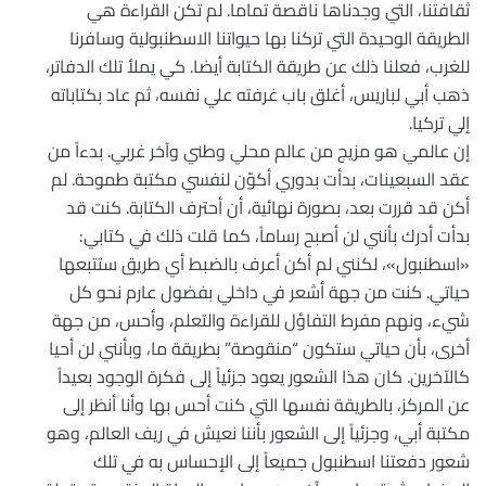
ثقافتنا، التي وجدناها ناقصة تماما. لم تكن القراءة هي
الطريقة الوحيدة التي تركنا بها حيواتنا الاسطنبولية وسافرنا
للغرب، فعلنا ذلك عن طريقة الكتابة أيضا. كي يملأ تلك الدفاتر،
ذهب أبي لباريس، أغلق باب غرفته علي نفسه، ثم عاد بكتاباته
إلي تركيا.
إن عالمي هو مزيج من عالم محلي وطني وآخر غربي. بدءاً من
عقد السبعينات، بدأت بدوري أكوّن لنفسي مكتبة طموحة. لم
أكن قد قررت بعد، بصورة نهائية، أن أحترف الكتابة. كنت قد
بدأت أدرك بأنني لن أصبح رساماً، كما قلت ذلك في كتابي:
«اسطنبول»، لكنني لم أكن أعرف بالضبط أي طريق ستتبعها
حياتي. كنت من جهة أشعر في داخلي بفضول عارم نحو كل
شيء، ونهم مفرط التفاؤل للقراءة والتعلم، وأحس، من جهة
أخرى، بأن حياتي ستكون “منقوصة” بطريقة ما، وبأنني لن أحيا
كالآخرين. كان هذا الشعور يعود جزئياً إلى فكرة الوجود بعيداً
عن المركز، بالطريقة نفسها التي كنت أحس بها وأنا أنظر إلى
مكتبة أبي، وجزئياً إلى الشعور بأننا نعيش في ريف العالم، وهو
شعور دفعتنا اسطنبول جميعاً إلى الإحساس به في تلك