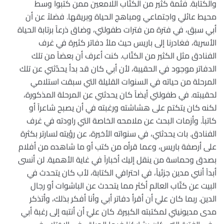
والكتابة. فثمة كثير من الكتّاب اللامعين ممن كتبوا وسط
محيط عائلي واجتماعي ومباهج الحياة وبريقها. فضلاً عن أن
أبي سبق، في فترة من فترات طفولتي، وضاق ذرعاً برتابة الحياة
الأسرية، فغادرنا إلى باريس حيث ملأ دفاتر كثيرة في غرف
الفنادق مثل الكثير من الكتّاب. كنت أعرف أن بعضاً من تلك
الدفاتر موجود في الحقيبة، لأن أبي كان قد بدأ يحدّثني عن تلك
المرحلة من حياته في السنوات القليلة التي سبقت استلامي
لحقيبته. في طفولتي أيضاً كان يحدثني عن المرحلة المذكورة،
لكنه كان يتكتم على هشاشته ورغبته في أن يصبح شاعراً أو
كاتباً. وأزمات البحث عن ملامحه الخاصة التي راودته في غرف
الفنادق. بات يحدثني، في سنواته الأخيرة، عن رؤيته لسارتر بكثرة
على أرصفة باريس، وعما قرأه من كتب أو ما شاهده من أفلام
بصدق وحماسة من ينقل إليك أخباراً في غاية الأهمية. لن أنسى
أبداً أنني مدين جزئياً، في احترافي الكتابة، لأب كان يتحدث في
البيت عن كتّاب العالم أكثر مما يتحدث عن الباشوات أو رجال
الدين. ربما كان عليّ أن أقرأ دفاتر أبي وأنا أفكر بذلك، وأتذكر
مدى مديونيتي لمكتبته الكبيرة. كان عليّ أن أنتبه إلى رغبة أبي