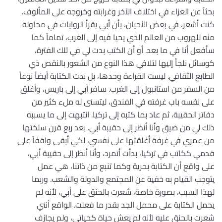
بحثاً عن العزاء في اختلاف الآخر وغرابته وخروجه على المألوف.
كنت أشعر، في بعض الأحيان، بأن أبي يقرأ الروايات في محاولة
منه للهروب من العالم الذي يحيا فيه إلى الغرب، تماماً كما
سأفعل أنا في ما بعد. أو أن الكتب بدت لي في تلك الفترة،
كوسائل نلجأ إليها لتلافي هذا النوع من الشعور بالنقص ذي
الطابع الثقافي. ليست القراءة وحدها، بل بدت الكتابة أيضاً نوعاً
من السفر من استانبول إلى الغرب. سافر أبي إلى باريس، وأغلق
على نفسه باب غرفته في الفندق، ليتسنى له ملء كثير من
دفاتر الحقيبة، ثم عاد بما كتبه إلى تركيا. انتبهت إلى ما يسببه
ذلك لي من ضيق وأنا أنظر إلى حقيبة أبي. بعد ربع قرن سلختها
من عمري في غرفة أغلقتها على نفسي، لكي أبقى واقفاً على
قدمي ككاتب في تركيا، بدأت أتمرد، وأنا أنظر إلى حقيبة أبي،
على واقع أن الكتابة بحرية وكما تنبع من ذاتنا، هي عمل
يتوجب القيام به خفية عن المجتمع والدولة والشعب. وربما
لهذا السبب، بصورة خاصة، شعرت بالحنق على أبي، لأنه لم
يحمل الكتابة على محمل الجد بقدر ما فعلت. الواقع أنني
شعرت بالحنق عليه لأنه لم يعش حياة كحياتي، ولم يجازف