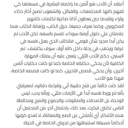
أعتقد أن الأدب هو أثمن ما راكمته البشرية في مسعاها كي
تفهم ذاتها. المجتمعات، والقبائل، والشعوب تصبح أكثر ذكاء
وثراء وتقدما حين يعطون آذانا صاغية لكلمات كتابهم
المكروبين. وكما نعرف جميعا، حرق الكتب، وإهانة الكتاب هما
علامتان علي حلول أزمنة سوداء، تتسم بالسفه. لكن الأدب لم
يكن أبدا مجرد شأن قومي. فالكاتب الذي يعزل نفسه في
غرفة ويذهب في رحلة داخل ذاته أولا، سوف يكتشف، عبر
السنين، حكم الأدب الأزلي: يتعين عليه أن يمتلك المهارة
الكافية لأن يحكي حكاياته الخاصة كما لو كانت حكايات أناس
آخرين، وأن يحكي قصص الآخرين، كما لو كانت قصصه الخاصة،
فهذا هو الأدب.
لقد كنت خائفاً من فتح حقيبة أبي وقراءة دفاتره، لمعرفتي
بأنه لم يورط نفسه أبداً في الأزمات مثلي، وبأنه يحب، ليس
الوحدة، بل الأصدقاء والصالونات والجموع والمرح ومخالطة
الناس. لكنني فكرت، بعد ذلك، باحتمال آخر: من المحتمل أن
هذه الأفكار، أي تأملاتي عن الصبر والمعاناة، لا تعدو كونها
أحكاماً مسبقة استنبطتها من تجربتي الخاصة في الحياة