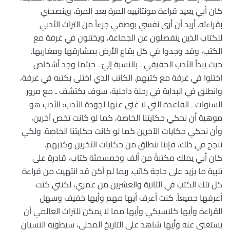
كان أبي يعيد قراءة مونتانييه المرة بعد المرة، وينصحني
بقراءته. أريد أن أرى نفسي بوصفي جزءاً من التراث الأدبي
للكتاب الذين ينفصلون عن الجماعة، ويختلون في غرفة مع
الكتب، وقد وجدوا في كل بقاع الأرض بمشارقها ومغاربها.
حيث يبدأ الأدب الحقيقي ـ بالنسبة إليّ ـ حيثما وجد أشخاص
اختلوا في غرفة مع كتبهم. الكاتب الذي اختلى بكتبه في غرفة،
وانطلق في البداية في رحلة داخلية، سوف يكتشف ـ مع مرور
السنوات ـ القاعدة التي لا غنى عنها لجودة الأدب: الأدب هو
موهبة أن نحكي حكايتنا الخاصة، كما لو كانت تخص آخرين،
وأن نحكي حكايات الآخرين كما لو كانت حكايتنا الخاصة. ولكي
ننجح في ذلك، فإننا ننطلق من حكايات الآخرين وكتبهم.
كان أبي يملك مكتبةً من ألف وخمسمئة كتاب، قادرة على
تلبية ما يزيد على حاجة كاتب. ربما لم أكن قد انتهيت من قراءة
كل تلك الكتب في الثانية والعشرين من عمري، لكنني كنت
أعرفها جميعاً. كنت أعرف أيها مهم وأيها خفيف وسهل
القراءة وأيها كلاسيكي وأيها مما لا يمكن للتراث العالمي أن
يستغني عنه وأيها شاهد على التاريخ المحلي، سيطويه النسيان