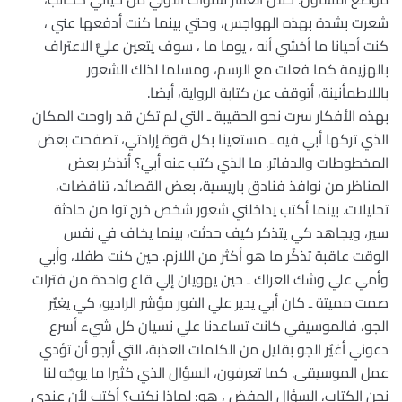
شعرت بشدة بهذه الهواجس، وحتي بينما كنت أدفعها عني ،
كنت أحيانا ما أخشي أنه ، يوما ما ، سوف يتعين عليٌّ الاعتراف
بالهزيمة كما فعلت مع الرسم، ومسلما لذلك الشعور
باللاطمأنينة، أتوقف عن كتابة الرواية، أيضا.
بهذه الأفكار سرت نحو الحقيبة ـ التي لم تكن قد راوحت المكان
الذي تركها أبي فيه ـ مستعينا بكل قوة إرادتي، تصفحت بعض
المخطوطات والدفاتر. ما الذي كتب عنه أبي؟ أتذكر بعض
المناظر من نوافذ فنادق باريسية، بعض القصائد، تناقضات،
تحليلات. بينما أكتب يداخلني شعور شخص خرج توا من حادثة
سير، ويجاهد كي يتذكر كيف حدثت، بينما يخاف في نفس
الوقت عاقبة تذكٌر ما هو أكثر من اللازم. حين كنت طفلا، وأبي
وأمي علي وشك العراك ـ حين يهويان إلي قاع واحدة من فترات
صمت مميتة ـ كان أبي يدير علي الفور مؤشر الراديو، كي يغيٌر
الجو، فالموسيقي كانت تساعدنا علي نسيان كل شيء أسرع
دعوني أغيٌر الجو بقليل من الكلمات العذبة، التي أرجو أن تؤدي
عمل الموسيقى. كما تعرفون، السؤال الذي كثيرا ما يوجٌه لنا
نحن الكتاب، السؤال المفض ، هو: لماذا نكتب؟ أكتب لأن عندي