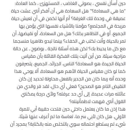
حين أسأل نفسي ، بصوتي الغاضب ، المستهزئ ، كما العادة:
“ما هي السعادة؟” هل السعادة هي أن أفكر أنني عشت حياة
عميقة في وحدة تلك الغرفة؟ أم أنها تكمن في أن تعيش حياة
مريحة في المجتمع؟ مؤمنا بالأشياء نفسها التي يؤمن بها
الجميع، أو في التظاهر بذلك؟ هل من السعادة، أو نقيضها، أن
تمر بالحياة وأنت تكتب في الخفاء؟ بينما تبدو ظاهريا منسجما
مع كل ما يحيط بك؟ لكن هذه أسئلة ناتجة ـ بوضوح ـ عن حالة
مزاجية سيئة. من أين أتيت بتلك الفكرة القائلة بأن مقياس
الحياة الجيدة هو السعادة؟ الناس، الجرائد، الجميع، يتصرفون
كما لو كان مقياس الحياة الأهم هو السعادة. ألا يوحي هذا
وحده أنه ربما كان من الجدير بالفعل محاولة تحديد إن كان
النقيض التام هو الصحيح؟ فعلي أي حال، لقد فر والدي من
عائلته مرات عديدة. إلى أي حد عرفته؟ ولأي درجة يمكنني
القول أنني فهمت لاطمأنينته؟
هذا إذن ما كان يعتمل داخلي حين فتحت حقيبة أبي للمرة
الأولي. هل كان لأبي سر ما، تعاسة ما لم أعرف عنها شيئا،
شيء لم يستطع احتماله سوي بالتخلص منه بالكتابة؟ بمجرد أن