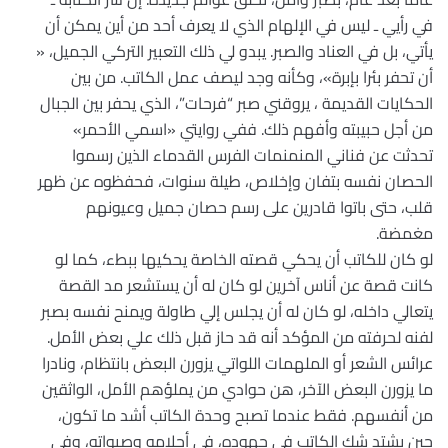
في رأيي ـ ليس في الإلهام الذي لا يعرف أحد من أين يمكن أن
يأتي، بل في العناد والصبر. يبدو لي ذلك التعبير التركي الجميل، «
أن تحفر بئرا بإبرة»، وكأنه وجد ليصف عمل الكاتب. من بين
الحكايات القديمة ، يروقني صبر “فرحات”، الذي يحفر بين الجبال
من أجل حبيبته وأفهم ذلك. ففي روايتي «اسمي الأحمر»
تحدثت عن فناني المنمنمات الفرس القدماء الذين رسموا
الحصان نفسه بتفان وإخلاص، طيلة سنوات، فحفظوه عن ظهر
قلب، حتى باتوا قادرين على رسم حصان جميل وعيونهم
مغمضة.
لو كان للكاتب أن يحكي قصته الخاصة يحكيها ببطء، كما لو
كانت قصة عن أناس آخرين لو كان له أن يستشعر مد القصة
يتعالي داخله، لو كان له أن يجلس إلي طاولة ويمنح نفسه بصبر
لفنه لحرفته من المؤكد أنه قد حاز قبل ذلك علي بعض الأمل.
عرائس الشعر أو الملهمات اللواتي يزورن البعض بانتظام، ونادرا
ما يزورن البعض الآخر، هن حوادي من يملؤهم الأمل، الواثقين
من أنفسهم. فقط عندما تصبح وحدة الكاتب أشد ما تكون،
حين يشتد شك الكاتب في جهوده، في أحلامه وصبواته، وفي