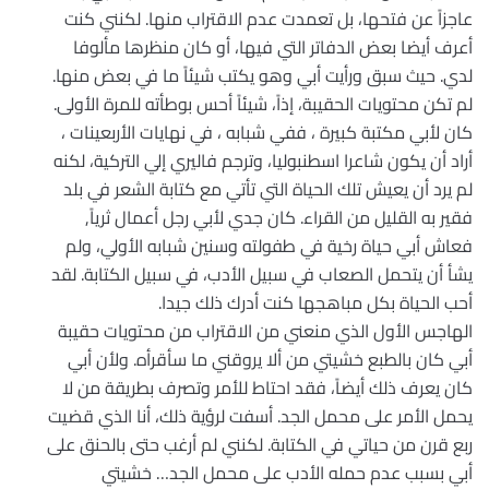
عاجزاً عن فتحها، بل تعمدت عدم الاقتراب منها. لكنني كنت
أعرف أيضا بعض الدفاتر التي فيها، أو كان منظرها مألوفا
لدي. حيث سبق ورأيت أبي وهو يكتب شيئاً ما في بعض منها.
لم تكن محتويات الحقيبة، إذاً، شيئاً أحس بوطأته للمرة الأولى.
كان لأبي مكتبة كبيرة ، ففي شبابه ، في نهايات الأربعينات ،
أراد أن يكون شاعرا اسطنبوليا، وترجم فاليري إلي التركية، لكنه
لم يرد أن يعيش تلك الحياة التي تأتي مع كتابة الشعر في بلد
فقير به القليل من القراء. كان جدي لأبي رجل أعمال ثرياً,
فعاش أبي حياة رخية في طفولته وسنين شبابه الأولي، ولم
يشأ أن يتحمل الصعاب في سبيل الأدب، في سبيل الكتابة. لقد
أحب الحياة بكل مباهجها كنت أدرك ذلك جيدا.
الهاجس الأول الذي منعني من الاقتراب من محتويات حقيبة
أبي كان بالطبع خشيتي من ألا يروقني ما سأقرأه. ولأن أبي
كان يعرف ذلك أيضاً، فقد احتاط للأمر وتصرف بطريقة من لا
يحمل الأمر على محمل الجد. أسفت لرؤية ذلك، أنا الذي قضيت
ربع قرن من حياتي في الكتابة. لكنني لم أرغب حتى بالحنق على
أبي بسبب عدم حمله الأدب على محمل الجد… خشيتي