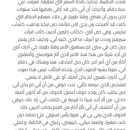
فتحت الحقيبة، تذكرت رائحة السفر التي تميٌزها، تعرفت علي
عدة دفاتر. وأدركت أن أبي كان قد أراني بعضها منذ سنوات.
لكن بدون أن نقضي وقتا طويلا في ذلك. معظم الدفاتر التي
كانت قد أصبحت بين يدي الآن ملأها حين تركنا وذهب، كشاب،
لباريس. وفي حين أنني، ككتٌاب كثيرين أحببت كتٌاب قرأت
سيرهم وددت لو أعرف ما الذي كتبه أبي، وكيف كان يفكر
حين كان في سني. لم يستغرق الأمر وقتا طويلا كي أدرك أنني
لن أجد شيئا من هذا هنا. الأمر الذي أثار هواجسي وأقلقني
أكثر من أي أمر آخر، كان حين أصادف، هنا وهناك في دفاتر
أبي، صوتا يشبه الصوت الذي يتخذه الكتٌاب. ليس هذا صوت
أبي، أخبرت نفسي. لم يكن أصيلا، أو علي الأقل لا ينتمي
للشخص الذي عرفته كأبي. تحت خوفي من أن أبي لم يكن أبي
حين يكتب، كان يوجد خوف أعمق: الخوف من ألا أكون أصيلا
داخلي، من ألا أجد شيئا ذا قيمة في كتابات أبي، زاد ذلك خوفي
من أن أكتشف أن أبي تأثر أكثر من اللازم بكتاب آخرين، ذلك
الخوف الذي رمي بي في هوة يأس استولي عليٌّ تماما حين
كنت صغيرا، واضعا حياتي، كينونتي، رغبتي في الكتابة، وعملي
موضع التساؤل. خلال العشر سنوات الأولي من حياتي ككاتب،