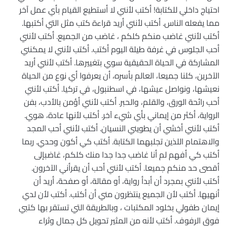
احتياج داخلي للكتابة! أكتب لأنني لا أستطيع القيام بأي عمل آخر
مما يفعله الناس. أكتب لأنني أريد قراءة كتب مثل التي أكتبها.
أكتب لأنني غاضب منكم كلكم ، غاضب من الجميع. أكتب لأنني
أحب الجلوس في غرفة طيلة اليوم أكتب. أكتب لأنني لا يمكنني
المشاركة في الحياة الحقيقية سوي بتغييرها. أكتب لأنني أريد
الآخرين، كلنا جميعا، العالم بأسره، أن يعرفوا أي نوع من الحياة
نعيشها، ونواصل عيشها، في اسطنبول، في تركيا. أكتب لأنني
أحب رائحة الورق، والقلم، والحبر. أكتب لأنني أؤمن بالأدب، بفن
الرواية، أكثر من إيماني بأي شيء آخر. أكتب لأنها عادة، هوي.
أكتب لأنني أخشي أن يطويني النسيان. أكتب لأنني أحب المجد
والاهتمام اللذين تجلبهما الكتابة. أكتب كي أكون وحدي. ربما
أكتب كي أفهم لم أنا غاضب جدا جدا منك كلكم، غاضبإلى
أقصى حد منكم جميعا. أكتب لأنني أحب أن يقرأني الآخرون.
أكتب لأنني بمجرد أن أبدأ رواية، أو مقالة، أو صفحة، أريد أن
أنهيها. أكتب لأن الجميع ينتظرون مني أن أكتب. أكتب لأن لدي
إيمان طفولي بخلود المكتبات ، وبالطريقة التي تستقر بها كتبي
فوق الرفوف. أكتب لأنه من المثير تحويل كل جمال وثراء