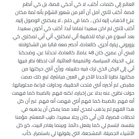
العالم إلي كلمات. أكتب، لا كي أحكي قصة، بل كي أنظم
قصة. أكتب لأنني آمل أن أفر من شعور الشؤم بأنه ثمة مكان
عليٌّ الذهاب إليه لكن ـ كما في حلم ـ لا يمكنني الوصول إليه.
أكتب لأنني لم اكن سعيدا تماما أبدا. أكتب كي أكون سعيدا.
بعد أسبوع من تركه للحقيبة أتي لمكتبي، أتي أبي لمكتبي كي
يزوروني زيارة أخري. كالعادة، أحضر معه قالبا من الشكولاته
(نسي أن عمري كان 48 عاما). كالعادة، تحدثنا عن، وضحكنا
علي، الحياة، السياسة، والنميمة العائلية. أتت لحظة نظر فيها
أبي إلي الركن الذي ترك فيه حقيبته، ورأي أنني حركتها من
مكانها. نظرنا لأحدنا الآخر في العين مباشرة. تبع ذلك صمت
مقبض. لم أخبره أنني فتحت الحقيبة، وحاولت قراءة محتوياتها:
حولت نظري عنه بدلا عن إخباره. لكنه فهم. بالضبط كما فهمت
أنه فهم. بالضبط كما فهم أنني فهمت أنه فهم. غير أن كل
هذا الفهم لم يذهب لمدي أبعد مما يمكن أن يذهبه في
لحظات قصيرة. لأن أبي كان رجلا سعيدا، طيب المعشر، مؤمنا
بنفسه. ابتسم لي كما يفعل دائما. وبينما يغادر البيت، كرر كل
الأشياء الجميلة، المشجعة، التي يقولها لي باستمرار، كأب.