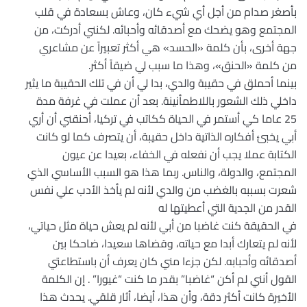
بأصغر صدام من أجل أي شيء كان، وعاش بسعادة في قلب
المجتمع وهو يضحك مع أصدقائه وأحبائه. لكنني أدركت، من
جهة أخرى، بأن كلمة «الحسد» هي أكثر تعبيراً عن مشاعري
من كلمة «الحنق»، وهذا ما سبب لي ضيقاً أكثر.
بينما أحملق في حقيبة والدي، بدا لي أن في تلك الحقيبة ما يثير
داخلي ذلك الشعور باللاطمأنينة. بعد أن عملت في غرفة مدة
25 عاما كي أستمر في الحياة ككاتب في تركيا، أحنقني أن أري
أبي يخبئ أفكاره الذاتية داخل حقيبة، أن يتصرف كما لو كانت
الكتابة عملا يجب أن نفعله في الخفاء، بعيدا عن عيون
المجتمع، والدولة، والناس. ربما هذا هو السبب الأساسي الذي
شعرت بسببه بالغضب من والدي لأنه لم يأخذ الأدب علي نفس
القدر من الجدية التي أعطيتها له
في الحقيقة كنت غاضبا من أبي لأنه لم يعش حياة مثل حياتي،
لأنه لم يتعارك أبدا مع حياته، وقضاها سعيدا، ضاحكا بين
أصدقائه وأحبابه. لكن جزءا مني كان يعرف أن باستطاعتي
القول أنني لم أكن “غاضبا” بقدر ما كنت “غيورا” . إن الكلمة
الأخيرة كانت أكثر دقة، وأن هذا، أيضا، أثار قلقي. يحدث هذا