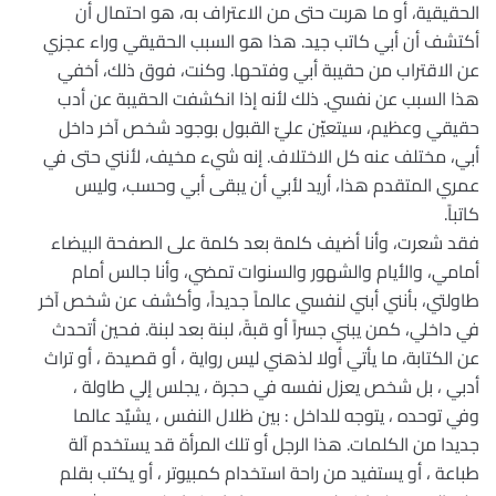
الحقيقية، أو ما هربت حتى من الاعتراف به، هو احتمال أن
أكتشف أن أبي كاتب جيد. هذا هو السبب الحقيقي وراء عجزي
عن الاقتراب من حقيبة أبي وفتحها. وكنت، فوق ذلك، أخفي
هذا السبب عن نفسي. ذلك لأنه إذا انكشفت الحقيبة عن أدب
حقيقي وعظيم، سيتعيّن عليّ القبول بوجود شخص آخر داخل
أبي، مختلف عنه كل الاختلاف. إنه شيء مخيف، لأنني حتى في
عمري المتقدم هذا، أريد لأبي أن يبقى أبي وحسب، وليس
كاتباً.
فقد شعرت، وأنا أضيف كلمة بعد كلمة على الصفحة البيضاء
أمامي، والأيام والشهور والسنوات تمضي، وأنا جالس أمام
طاولتي، بأنني أبني لنفسي عالماً جديداً، وأكشف عن شخص آخر
في داخلي، كمن يبني جسراً أو قبةً، لبنة بعد لبنة. فحين أتحدث
عن الكتابة، ما يأتي أولا لذهني ليس رواية ، أو قصيدة ، أو تراث
أدبي ، بل شخص يعزل نفسه في حجرة ، يجلس إلي طاولة ،
وفي توحده ، يتوجه للداخل : بين ظلال النفس ، يشيٌد عالما
جديدا من الكلمات. هذا الرجل أو تلك المرأة قد يستخدم آلة
طباعة ، أو يستفيد من راحة استخدام كمبيوتر ، أو يكتب بقلم