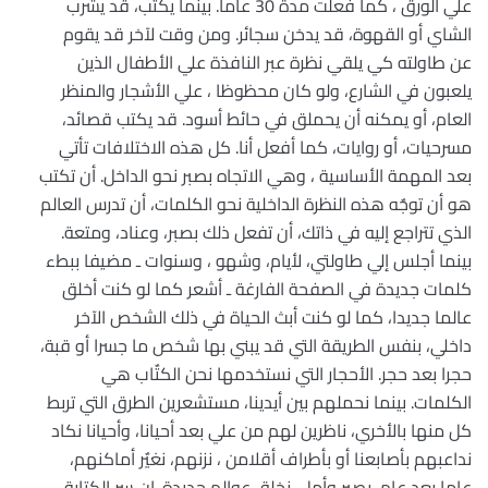
علي الورق ، كما فعلت مدة 30 عاما. بينما يكتب، قد يشرب
الشاي أو القهوة، قد يدخن سجائر. ومن وقت لآخر قد يقوم
عن طاولته كي يلقي نظرة عبر النافذة علي الأطفال الذين
يلعبون في الشارع، ولو كان محظوظا ، علي الأشجار والمنظر
العام، أو يمكنه أن يحملق في حائط أسود. قد يكتب قصائد،
مسرحيات، أو روايات، كما أفعل أنا. كل هذه الاختلافات تأتي
بعد المهمة الأساسية ، وهي الاتجاه بصبر نحو الداخل. أن تكتب
هو أن توجٌه هذه النظرة الداخلية نحو الكلمات، أن تدرس العالم
الذي تتراجع إليه في ذاتك، أن تفعل ذلك بصبر، وعناد، ومتعة.
بينما أجلس إلي طاولتي، لأيام، وشهو ، وسنوات ـ مضيفا ببطء
كلمات جديدة في الصفحة الفارغة ـ أشعر كما لو كنت أخلق
عالما جديدا، كما لو كنت أبث الحياة في ذلك الشخص الآخر
داخلي، بنفس الطريقة التي قد يبني بها شخص ما جسرا أو قبة،
حجرا بعد حجر. الأحجار التي نستخدمها نحن الكتٌاب هي
الكلمات. بينما نحملهم بين أيدينا، مستشعرين الطرق التي تربط
كل منها بالأخري، ناظرين لهم من علي بعد أحيانا، وأحيانا نكاد
نداعبهم بأصابعنا أو بأطراف أقلامن ، نزنهم، نغيٌر أماكنهم،
عاما بعد عام، بصبر وأمل، نخلق عوالم جديدة. إن سر الكتابة ـ