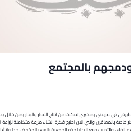
ودمجهم بالمجتمع
يقي في مزرعتي ومخبري تمكنت من انتاج الفطر والبذار ومن خلال بحثي
ر خاصة بالمعاقين وانني الان اطرح فكرة انشاء مزرعة متكاملة لزراعة 
م الفني والتدريب وبيع البذار لهذه الجمعية بالسعر المخفض جدا وانشاء