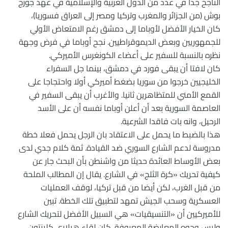
الناجح جدا في عدد من الدول العربية والإسلامية في عهد جورج
بوش (من الجزائر والمغرب وتركيا ومصر إلى العراق فسوريا)،
كان الخيار الأفضل لأوباما إلى دمشق رغم الامتعاض الأولي
للجمهوريين وبعض الديموقراطيين. نجح أوباما في فرض وجهة
نظره بالنسبة للسفير على أعضاء الكونغرس الأميركي.
كان لافتا أن يبقى فورد في دمشق، بينما جل السفراء
الخليجيين خرجوا من سوريا بضغط أميركي أولا واحتجاجا على
القمع الأمني للمتظاهرين ثانيا. والأغرب أن يبقى السفير في
العاصمة السورية بعد أن أعلن أوباما نفسه أن على الأسد
الرحيل، وانه بات فاقدا الشرعية.
هذا بالضبط ما يحمل على الاعتقاد بان الرجل يحمل فعلا خطة
مدروسة لدعم الشارع السوري ضد القيادة. ثمة كلام جدي لدى
بعض الأوساط العائدة حديثا من واشنطن بأن البحث جار عن
كيفية تحريك «كرة الثلج» في الشارع. يقال إن المطالب الملحة
من قبل الغرب، لكن أيضا من قبل تركيا، لوقف العمليات
العسكرية وسحب الجيش تمهد لتطبيق تلك الخطة. تبين
للأميركيين أن «التنسيقيات» هي السبيل الأفضل لتحريك الشارع
وليس وجوه المعارضة المعروفة. كان لقاء هيلاري كلينتون