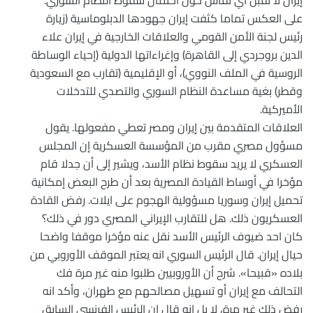
إيران لا تقبل أي نقاش حول احتمال سقوط النظام السوري.
على العكس تماما كثفت إيران جهودها الدبلوماسية (زيارة
رئيس لجنة الأمن القومي والعلاقات الخارجية في إيران علاء
الدين بروجردي إلى القاهرة) وإغراءاتها الدولية (إحياء الوساطة
الروسية في الملف النووي)، أو الإقليمية (تقارب مع السعودية
وقطر) بغية مساعدة النظام السوري والتصدي للتدخلات
الأميركية.
العلاقات المتقدمة بين إيران ومصر تعطي مفعولها. يقول
مسؤول مصري مقرب من المؤسسة العسكرية إن المجلس
العسكري لا يريد سقوط نظام الأسد، ويشير إلى أن جدلا قام
مؤخرا في أوساط القيادة المصرية بعد أن طرح البعض إمكانية
تحميل إيران وسوريا مسؤولية الهجوم على ايلات. رفض القادة
العسكريون ذلك. هل للتقارب الإيراني المصري دور في ذلك؟
كان احد ضيوف الرئيس الأسد نقل عنه مؤخرا موقفا واضحا
حيال إيران. قال الرئيس السوري انه يعتبر الموقف الأوروبي من
بلاده «قبيحا». شرح أن الأوروبيين طلبوا منه غير مرة فك
التحالف مع إيران أو تسهيل مصالحهم مع طهران، وأكد انه
رفض ذلك غير مرة، لا بل انه قال إن الرئيس الفرنسي السابق