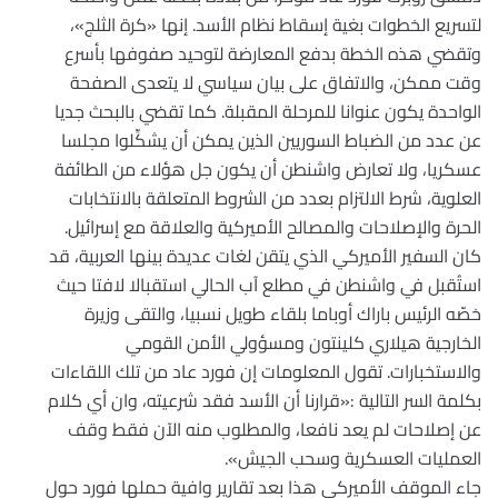
لتسريع الخطوات بغية إسقاط نظام الأسد. إنها «كرة الثلج»،
وتقضي هذه الخطة بدفع المعارضة لتوحيد صفوفها بأسرع
وقت ممكن، والاتفاق على بيان سياسي لا يتعدى الصفحة
الواحدة يكون عنوانا للمرحلة المقبلة. كما تقضي بالبحث جديا
عن عدد من الضباط السوريين الذين يمكن أن يشكِّلوا مجلسا
عسكريا، ولا تعارض واشنطن أن يكون جل هؤلاء من الطائفة
العلوية، شرط الالتزام بعدد من الشروط المتعلقة بالانتخابات
الحرة والإصلاحات والمصالح الأميركية والعلاقة مع إسرائيل.
كان السفير الأميركي الذي يتقن لغات عديدة بينها العربية، قد
استُقبل في واشنطن في مطلع آب الحالي استقبالا لافتا حيث
خصّه الرئيس باراك أوباما بلقاء طويل نسبيا، والتقى وزيرة
الخارجية هيلاري كلينتون ومسؤولي الأمن القومي
والاستخبارات. تقول المعلومات إن فورد عاد من تلك اللقاءات
بكلمة السر التالية :«قرارنا أن الأسد فقد شرعيته، وان أي كلام
عن إصلاحات لم يعد نافعا، والمطلوب منه الآن فقط وقف
العمليات العسكرية وسحب الجيش».
جاء الموقف الأميركي هذا بعد تقارير وافية حملها فورد حول