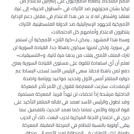
الأمم المتحدة. يضغط الأميركيون على إسرائيل للاعتذار من
تركيا بشان مجزرتهم ضد الأتراك في «أسطول الحرية» إلى غزة.
تعتقد واشنطن انه لا بد من هذا الاعتذار في مقابل دعم الإدارة
الأميركية للجهود الإسرائيلية ضد الدولة الفلسطينية. الأتراك
ينتظرون الاعتذار وأمامهم كل الاحتمالات.
وسط هذا المشهد ، يمكن لـ«كرة الثلج» الأميركية أن تستمر
في سوريا، ولكن ثمنها سيكون باهظا جدا. القيادة السورية لن
تترك الملف الأمني يفلت من يدها مرة ثانية، و«التنسيقيات»
تعلم أن أي استعادة للقوة على مستوى القيادة السورية يعني
دفع ثمن باهظ لاحقا. سعى الرئيس الأسد لسحب البساط عبر
حواره المتلفز أمس الأول وتحديد مواعيد روزنامة واضحة
للإصلاحات. سارعت المعارضة للقول إن الأمر تأخر. المعركة
الداخلية مرشحة إذاً لخضات لن تهدأ قريبا. المعركة مستمرة
وقد تطول والرئيس الأسد تعمد في لقائه المتلفز التأكيد على
قوة الدولة والأمن، تماما كما تعمد الحديث بالتفصيل عما
جرى في اجتماع اللجنة المركزية لحزب البعث، ذلك أن الحزب
يبقى أولوية بالنسبة للنظام في المرحلة المقبلة. المعركة
طويلة، لكن التوترات في المنطقة تعيد الأمور إلى منطق