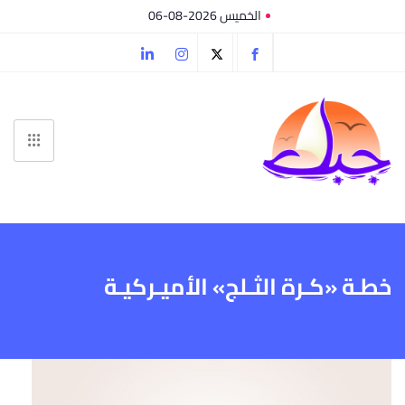
الخميس 2026-08-06
خطـة «كـرة الثـلج» الأميـركيـة