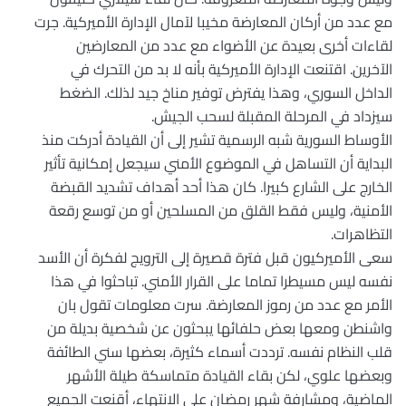
مع عدد من أركان المعارضة مخيبا لآمال الإدارة الأميركية. جرت
لقاءات أخرى بعيدة عن الأضواء مع عدد من المعارضين
الآخرين. اقتنعت الإدارة الأميركية بأنه لا بد من التحرك في
الداخل السوري، وهذا يفترض توفير مناخ جيد لذلك. الضغط
سيزداد في المرحلة المقبلة لسحب الجيش.
الأوساط السورية شبه الرسمية تشير إلى أن القيادة أدركت منذ
البداية أن التساهل في الموضوع الأمني سيجعل إمكانية تأثير
الخارج على الشارع كبيرا. كان هذا أحد أهداف تشديد القبضة
الأمنية، وليس فقط القلق من المسلحين أو من توسع رقعة
التظاهرات.
سعى الأميركيون قبل فترة قصيرة إلى الترويج لفكرة أن الأسد
نفسه ليس مسيطرا تماما على القرار الأمني. تباحثوا في هذا
الأمر مع عدد من رموز المعارضة. سرت معلومات تقول بان
واشنطن ومعها بعض حلفائها يبحثون عن شخصية بديلة من
قلب النظام نفسه. ترددت أسماء كثيرة، بعضها سني الطائفة
وبعضها علوي، لكن بقاء القيادة متماسكة طيلة الأشهر
الماضية، ومشارفة شهر رمضان على الانتهاء، أقنعت الجميع