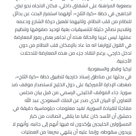
بصعوبة المراهنة على انشقاق داخلي، فكان الاتجاه نحو تبني
اتجاهين في خطة «كرة الثلج»: أولهما استمرار البحث عن بدائل
للنظام من قلب النظام، وثانيهما تفعيل حركة الشارع ودعمه
وتقديم نصائح حثيثة للتنسيقيات بغية توحيد صفوفها وتنظيم
عملها. ليس غريبا والحالة هذه أن تجاهر بعض رموز المعارضة
في القول لزوارها انه ما عاد بالإمكان قلب النظام من دون
تدخل خارجي، برغم انتقاد جزء من هذه المعارضة للتدخلات
الأجنبية.
تركيا وقطر والسعودية
في بحثها عن مناطق إسناد خارجية لتطبيق خطة «كرة الثلج»،
ضغطت الإدارة الأميركية على دول الخليج لاستصدار موقف ضد
سوريا. جاء الموقف الخليجي الرسمي من قبل بيان مجلس
التعاون أو البيان الذي صدر عن الملك السعودي عبد الله
مفاجئا للقيادة السورية. تفيد معلومات دبلوماسية دقيقة في
دمشق أن الأسد كان غالبا ما يتلقى اتصالات من كبار
المسؤولين الخليجين يؤكدون له فيها أنهم إلى جانبه، وأنهم لا
يريدون سقوطه، وإنما عليه أن ينتهي سريعا من العمليات