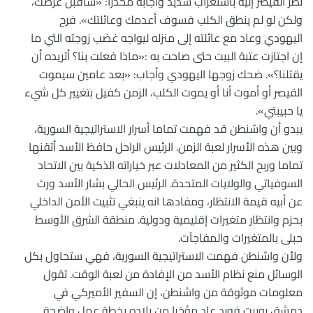
نظر القيصر إليه باستغراب شديد وأجابه محذِّرا: «سأقبل عرضك،
ولكن لو لم ينطق الكلب فسوف أعدمك وعائلتك». فرح
اليهودي وعاد مع عائلته إلى منزله ليواجه غضب زوجته التي ما
إن اجتازت عتبة البيت حتى صاحت به :«ماذا فعلت بنا؟ أتريده أن
يقتلنا؟». ضحك زوجها اليهودي وأجاب: «بعد عامين سيموت
القيصر أو أموت أنا أو يموت الكلب، الزمن كفيل بتغيير كل شيء
يا حبيبتي».
يبدو أن واشنطن قد فهمت تماما أسرار الاستراتيجية السورية،
وبين هذه الأسرار لعبة الزمن. الرئيس الراحل حافظ الأسد أتقنها
تماما وربح الكثير من المعادلات عبر خياراته الذكية بين الاتحاد
السوفياتي والولايات المتحدة. الرئيس الحالي بشار الأسد ورث
عن أبيه قيمة الانتظار، ومفادها انه ينبغي تثبيت الأمن الداخلي
بحزم وانتظار متغيرات إقليمية ودولية. منطقة الشرق الأوسط
حبلى بالمتغيرات والمفاجآت.
ولأن واشنطن فهمت الاستراتيجية السورية، فهي ستحاول بكل
الوسائل منع نظام الأسد من الإفادة من لعبة الوقت. تقول
معلومات موثوقة من واشنطن، إن السفير الأميركي في
دمشق روبرت فورد عاد مؤخرا من بلاده بخطة عمل واضحة