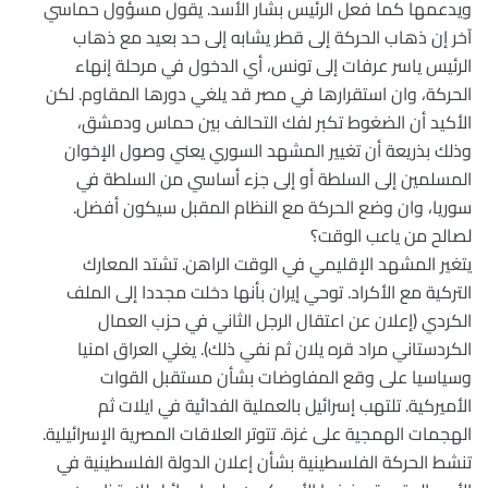
ويدعمها كما فعل الرئيس بشار الأسد. يقول مسؤول حماسي
آخر إن ذهاب الحركة إلى قطر يشابه إلى حد بعيد مع ذهاب
الرئيس ياسر عرفات إلى تونس، أي الدخول في مرحلة إنهاء
الحركة، وان استقرارها في مصر قد يلغي دورها المقاوم. لكن
الأكيد أن الضغوط تكبر لفك التحالف بين حماس ودمشق،
وذلك بذريعة أن تغيير المشهد السوري يعني وصول الإخوان
المسلمين إلى السلطة أو إلى جزء أساسي من السلطة في
سوريا، وان وضع الحركة مع النظام المقبل سيكون أفضل.
لصالح من ياعب الوقت؟
يتغير المشهد الإقليمي في الوقت الراهن. تشتد المعارك
التركية مع الأكراد. توحي إيران بأنها دخلت مجددا إلى الملف
الكردي (إعلان عن اعتقال الرجل الثاني في حزب العمال
الكردستاني مراد قره يلان ثم نفي ذلك). يغلي العراق امنيا
وسياسيا على وقع المفاوضات بشأن مستقبل القوات
الأميركية. تلتهب إسرائيل بالعملية الفدائية في ايلات ثم
الهجمات الهمجية على غزة. تتوتر العلاقات المصرية الإسرائيلية.
تنشط الحركة الفلسطينية بشأن إعلان الدولة الفلسطينية في