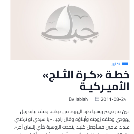
تقارير
خطـة «كـرة الثـلج»
الأميـركيـة
By
Jablah
2011-08-24
حين قرر قيصر روسيا طرد اليهود من دولته، وقف ببابه رجل
يهودي وخلفه زوجته وأبناؤه وقال راجيا: «يا سيدي لو تركتني
عندك عامين فسأجعل كلبك يتحدث الروسية كأي إنسان آخر».