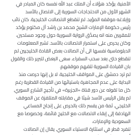
الأمنية. يؤكد هؤلاء أن الملك عبد الله نفسه كان المبادر في
الشهر الأول من الاحتجاجات السورية إلى الاتصال بالأسد
وإبلاغه موقفه المؤيد. لم تنقطع الاتصالات الخليجية. كان نائب
رئيس حكومة الإمارات الشيخ محمد بن راشد آل مكتوم يؤكد
للمقربين منه انه يصدِّق الرواية السورية حول وجود مسلحين،
وكان يحرص على استمرار الاتصالات بالأسد. تشير المعلومات
الدبلوماسية نفسها الى أن اتصالات بعض القادة الخليجيين لم
تنقطع حتى بعد سحب السفراء. سعى البعض لتبرير ذلك والقول
بان القيادة السورية تتفهم موقفهم.
لم ترد دمشق على المواقف الخليجية. لا بل إنها حرصت منذ
البداية على عدم المجاهرة باستيائها من القيادة القطرية رغم
كل ما تقوله عن دور قناة «الجزيرة» في تأجيج الشارع السوري.
لم يقل الرئيس الأسد شيئا في مقابلته المتلفزة عن الموقف
الخليجي. ثمة من يفسر ذلك بالحرص على إنجاح المساعي
الهادفة إلى إبقاء الاتصالات مع الخليج قائمة، وخصوصا مع
السعودية والإمارات.
تنفرد قطر في استثارة الاستياء السوري. يقال إن اتصالات