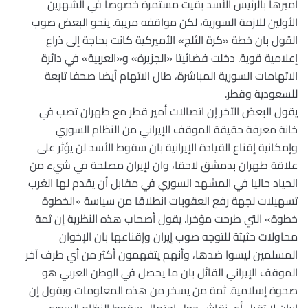
أميرها بالرئيس الأسد بقيت مستمرة خصوصا في الشهرين
الأولين للازمة السورية، لكن مواقفه مريبة. ينحو البعض صوب
القول بان خطة «كرة الثلج» الأميركية كانت بحاجة إلى ذراع
إعلامية قوية. دخلت فضائيتا «الجزيرة» و«العربية» في دائرة
الاتهامات السورية المباشرة، طال الاتهام أيضا صحفا تابعة
للسعودية وقطر.
يقول البعض الآخر إن اتصالات أمير قطر مع طهران تصب في
خانة معرفة حقيقة الموقف الإيراني من النظام السوري
وإمكانية إقناع القيادة الإيرانية بان سقوط الأسد لن يؤثر على
علاقة طهران بدمشق لاحقا، وان لإيران مصلحة في شيء من
الحياد حاليا في المشهد السوري في مقابل أن يقدم لها الغرب
تسهيلات لجهة رفع العقوبات انطلاقا من سياسة «الخطوة
خطوة» التي طرحت مؤخرا. يقول أصحاب هذه النظرية إن ثمة
محاولات حثيثة للتوجه صوب إيران وإقناعها بان الإخوان
المسلمين ليسوا ضدها، وأنهم يتفهمون أكثر من أي طرف آخر
الموقف الإيراني القائل بان ما يحصل في الوطن العربي هو
صحوة إسلامية. ثمة من يسخر من هذه المعلومات ويقول إن