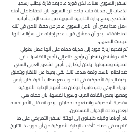
السفير السوري هناك. لكن فورد عاد بعد فترة ليطلب رسميا
الذهاب إلى مدينة حلب. جاءه الرد السوري بان الحفاظ على أمنه
الشخصي يمنع وزارة الخارجية السورية من منحه الإذن، أجاب:
«هل هذا يعني أن الأمن السوري عاجز عن حفظ الأمن في تلك
المنطقة؟». يبدو أن دمشق قررت عدم إجابته على سؤاله، لأنها
فهمت المغزى.
تم تقديم زيارة فورد إلى مدينة حماه على أنها عمل بطولي.
كانت واشنطن تنتظر أن يؤدي ذلك إلى تأجيج التظاهرات في
المدينة ومحيطها، ولكن أيضا إلى تأجيج الشعور العربي السني
ضد نظام الأسد. وثمة هدف ثالث بقي بعيدا عن الأنظار ويتعلق
برغبة الإدارة الأميركية في التجاوب مع مطلب أنقرة. كان رئيس
الوزراء التركي رجب طيب أردوغان قد أفهم الإدارة الأميركية،
ومعها بعض القادة العرب وسوريا نفسها، بان حماه هي
«قضية شخصية» وانه تعهد بحمايتها. يبدو انه قال الأمر نفسه
لبعض قادة الإخوان المسلمين.
بادر أوباما وقبله كلينتون إلى تهنئة السفير الأميركي على ما
قام به في حماه. تأكدت الإدارة الأميركية من أن فورد، ذا التاريخ