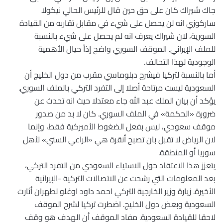
جاك شيراك كان على حق حين قال للرئيس الحالي نيكولا
ساركوزي انه لن يحصل على شيء في مقابل تقاربه من القيادة
السورية، لان شيراك يعرف انه لم يحصل على شيء بالنسبة
للملف الإيراني. الموقف السوري واضح إذاً حيال الأهمية
الوجودية لهذا التحالف.
أما بالنسبة لتركيا فيشرح دبلوماسي مقرب من دول الخليج أن
السعودية ليست مرتاحة أصلا إلى التفرد التركي بالملف السوري.
يؤكد أن بيان الملك عبد الله جاء معتدلا حيث انه تحدث عن
ضرورة «الحكمة» في الملف السوري. كان لا بد من صدور
موقف سعودي، ليس بفعل الضغوط الأميركية فقط، وإنما
لان الرياض لا تقبل بان تصبح أنقرة هي «الراعي السني» لأهل
سوريا أو المنطقة.
يتعزز هذا الاعتقاد حول الاستياء السعودي من التفرد التركي،
بعد المعلومات التي رشحت عن الاتصالات التركية -الإيرانية
الأخيرة. زيارة وزير الخارجية التركي احمد داود اوغلو لطهران أثارت
السعودية وبعض دول الخليج. اضطرت تركيا لشرح الموقف
لاحقا للقيادة السعودية. مفاد الموقف أن الهدف هو وقف