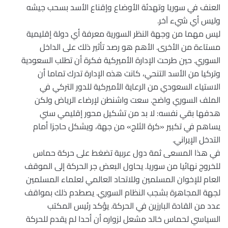
العنف في سوريا وتهدئة الأوضاع وإقناع الأسد بسحب جيشه
وليس أي شيء آخر.
ليس مهما من وجهة النظر السورية معرفة أي دولة إقليمية
مستاءة من الأخرى. الأهم هو رصد تأثير ذلك على الداخل
السوري. حين طرحت الإدارة الأميركية فكرة أن تطلب السعودية
وتركيا من الأسد التنحي، كانت هذه الإدارة تدرك تماما أن
الاستياء السعودي من الرعاية الأميركية للدور التركي في
الملف السوري واضح. سعت واشنطن لإرضاء الرياض ولكن
هدفها بقي نفسه: لا بد من تشكيل محور إقليمي سني
يساهم في تكبير «كرة الثلج» من جهة، ويشكل حاجزا أمام
التدخل الإيراني.
في هذا المسعى ثمة دول عربية تضغط على حركة حماس
للخروج نهائيا من سوريا. يحاول البعض جر الحركة إلى الموقف
العام للإخوان المسلمين وللاتحاد العالمي لعلماء المسلمين
لجهة المجاهرة بشجب النظام السوري. يصطدم ذلك بمواقف
عدد من القادة البارزين في الحركة. يؤكد رئيس المكتب
السياسي لحماس خالد مشعل لزواره أن أحدا لم يقدم للحركة