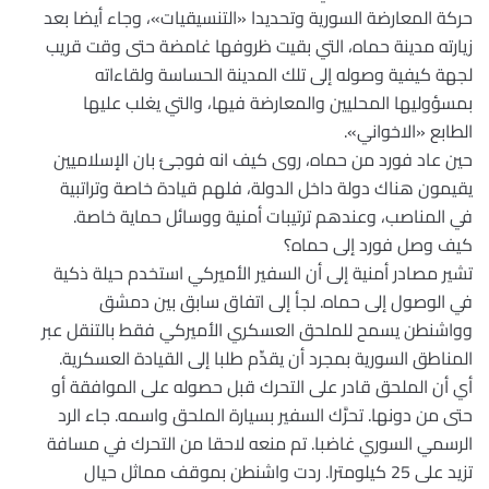
حركة المعارضة السورية وتحديدا «التنسيقيات»، وجاء أيضا بعد
زيارته مدينة حماه، التي بقيت ظروفها غامضة حتى وقت قريب
لجهة كيفية وصوله إلى تلك المدينة الحساسة ولقاءاته
بمسؤوليها المحليين والمعارضة فيها، والتي يغلب عليها
الطابع «الاخواني».
حين عاد فورد من حماه، روى كيف انه فوجئ بان الإسلاميين
يقيمون هناك دولة داخل الدولة، فلهم قيادة خاصة وتراتبية
في المناصب، وعندهم ترتيبات أمنية ووسائل حماية خاصة.
كيف وصل فورد إلى حماه؟
تشير مصادر أمنية إلى أن السفير الأميركي استخدم حيلة ذكية
في الوصول إلى حماه. لجأ إلى اتفاق سابق بين دمشق
وواشنطن يسمح للملحق العسكري الأميركي فقط بالتنقل عبر
المناطق السورية بمجرد أن يقدِّم طلبا إلى القيادة العسكرية.
أي أن الملحق قادر على التحرك قبل حصوله على الموافقة أو
حتى من دونها. تحرَّك السفير بسيارة الملحق واسمه. جاء الرد
الرسمي السوري غاضبا. تم منعه لاحقا من التحرك في مسافة
تزيد على 25 كيلومترا. ردت واشنطن بموقف مماثل حيال