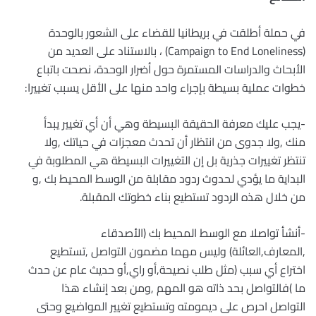
في حملة أطلقت في بريطانيا للقضاء على الشعور بالوحدة
(Campaign to End Loneliness) ، بالاستناد على العديد من
الأبحاث والدراسات المستمرة حول أضرار الوحدة، نصحت باتباع
خطوات عملية بسيطة بإجراء واحد منها على الأقل يسبب تغييرا:
-يجب عليك معرفة الحقيقة البسيطة وهي أن أي تغيير يبدأ
منك ,ولا جدوى من انتظار أن تحدث معجزات في حياتك ,ولا
تنتظر تغييرات جذرية بل إن التغييرات البسيطة هي المطلوبة في
البداية ما يؤدي لحدوث ردود مقابلة من الوسط المحيط بك ,و
من خلال هذه الردود تستطيع بناء خطوتك المقبلة.
-أنشأ تواصلا مع الوسط المحيط بك (الأصدقاء
,المعارف,العائلة) وليس مهما مضمون التواصل ,تستطيع
اختراع أي سبب (مثل طلب نصيحة,أو راي,أو حديث عام عن حدث
ما )فالتواصل بحد ذاته هو المهم ,ومن بعد إنشاء هذا
التواصل احرص على ديمومته وتستطيع تغيير المواضيع وحتى