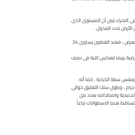
فى التحرك تبين أن المستوى الذى
 الأرض تحت البندول .
وفى حقيقة الأمر يختلف الزمن اللازم لكى يعمل المستوى الذى يتذبذب فيه البندول دورة كاملة حسب خط العرض ، فعند القطبين يساوى 24
أرضية بينما تنعكس الآية فى نصف
بنفس سعة الذبذبة . كما أنه
 من الزجاج يحفظه من تأثير التيارات الهوائية . ويبلغ وزن الكرة لهذا البندول 100 كيلو جرام ، وطول سلك التعليق حوالى
 الحديدية واصطدامه بعدد من
تساقط هذه الاسطوانات تباعاً