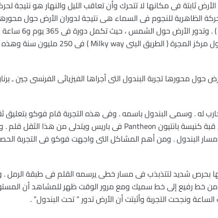
رض ثابتة فى مكانها لا تتحرك وأن تعاقب الليل والنهار هو نتيجة لحرك
النجمية ) . أما الشمس ، فهى تدور حول مركز المجرة ( 
دانة مدفع فى سلك طوله 67 متر من قبة كنيسة بانتيون Pantheon فى باريس و
 مسار البندول . ومن أهم المشاكل التى واجهت فوكو فى التجربة الح
ركها بحرص شديد لتتذبذب فى مسار خطى يرسمه القلم فى طبقة الرمل . 
ئق من خط رفيع إلى خط سميك ومع مرور الوقت ظهر للمشاهد أن المستوى
الساعة ونجحت التجربة وأثبتت أن الأرض تدور ” تحت البندول” .