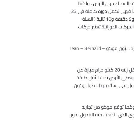
ة السماء حول الأرض . ولكننا
نعرف الآن أن تعاقب الليل والنهار والحركة الظاهرية للنجوم فى السماء هى نتيجة لدوران الأرض حول محورها فهى تكمل دورة كاملة فى 23
ساعة و56 دقيقة و 4.09 ثانية ( اليوم ) . وتدور الأرض حول الشمس ، حيث تكمل دورة فى 365 يوم و6 ساعة و9 دقيقة و10 ثانية ( السنة
الطريق البنى Milky way ) فى 250 مليون سنة وهذه الحركات الدورانية تعتبر حركات
ومن أهم التجارب التى أثبتت دوران الأرض حول محورها تجربة البندول التى أجراها الفيزيائى الفرنسى جين ـ برنارد ـ ليون فوكو Jean – Bernard –
عام 1850 وكان قد سبقها بعض التجارب له . وسمى البندول باسمه . وفى هذه التجربة قام فوكو بتعليق ثقل زنته 28 كيلو جرام عبارة عن
يتدلى من هذا الثقل قلم . ويغطى الأرض تحت الثقل طبقة
صول على سلك بهذا الطول يكون
وكما توقع فوكو من تجاربه
 الذى يتذبذب فيه البندول يدور