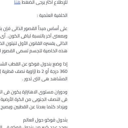
للإطلاع أكثر يرجى الضغط
هنا
الخلفية العلمية :
على أساس مبدأ القصور الذاتى فإن بند
وبمعنى آخر بالنسبة لباقى الكون . أى 
الذاتى يفسره القانون الأول لنيتون ا
هذه الخاصية للجسم تسمى القصور الذا
إذا وضع بندول فوكو عن القطب الشما
المشاهد هى التى تدور .
ودوران مستوى الاهتزازة يكون فى ات
ويزداد كلما بعدنا عن القطبين ويصبح ما
بندول فوكو حول العالم
يوجد عدد كبير من بندول فوكو في ال