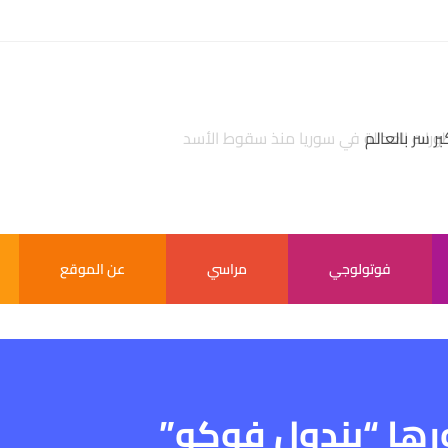
بر سر بالعالم
فوتولوجي
مراسي
عن الموقع
رها “بندول فوكو”