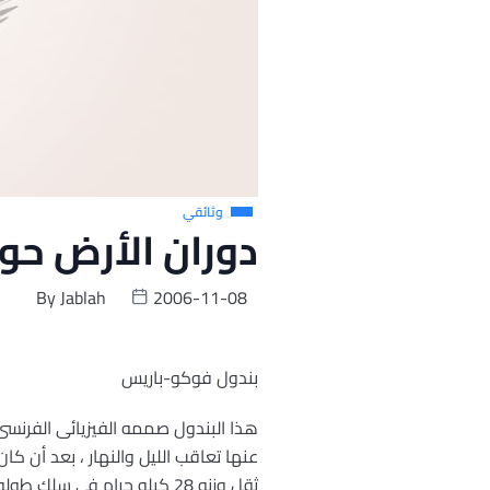
وثائقي
دوران الأرض حو
By
Jablah
2006-11-08
بندول فوكو-باريس
عنها تعاقب الليل والنهار ، بعد أن كا