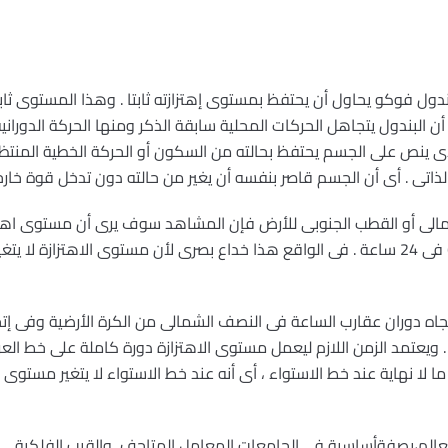
ول فوكو يحاول أن يحتفظ بمستوى إهتزازته ثابتا . وهذا المستوى ثابت 
أن البندول يتجاهل الحركات المحلية سابقة الذكر ومنها الحركة الدورانية
لذى ينص على الجسم يحتفظ بحالته من السكون أو الحركة الخطية المنتظمة
تى . أى أن الجسم قاصر بنفسه أن يغير من حالته دون تدخل قوة خارجي
لى أو القطب الجنوبى للأرض فإن المشاهد سوف يرى أن مستوى اهتزاز
360 درجة أو 2 ط (زاوية نصف قطرية ) فى 24 ساعة . فى الواقع هذا خداع بصرى لأن مستوى الاه
جاه دوران عقارب الساعة فى النصف الشمالى من الكرة الأرضية وفى إ
 لا نهاية عند خط الاستواء ، أى أنه عند خط الاستواء لا يتغير مستوى اه
عالم،بصفةأساسية في الجامعات,المعامل,المتاحف, والقبب الفلكية.