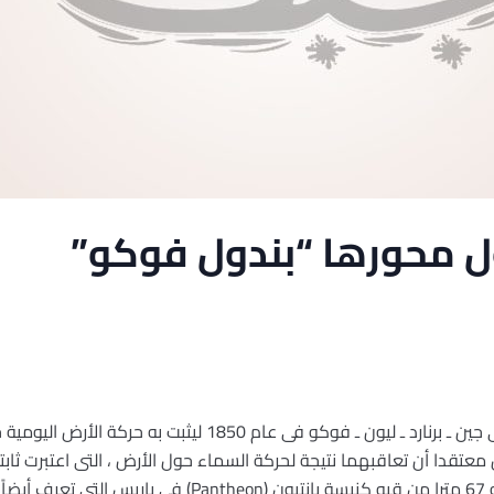
ل محورها “بندول فوكو”
هذا البندول صممه الفيزيائى الفرنسى جين ـ برنارد ـ ليون ـ فوكو 
ن معتقدا أن تعاقبهما نتيجة لحركة السماء حول الأرض ، التى اعتبرت ثاب