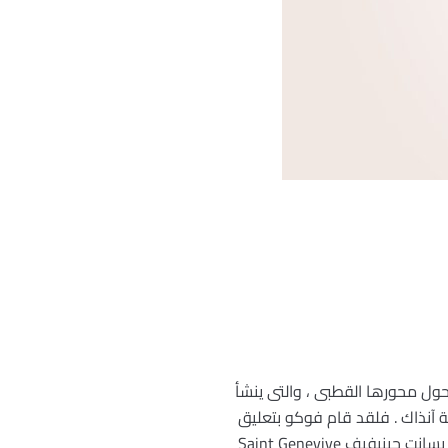
فى عام 1850 ليثبت به حركة الأرض اليومية حول محورها القطبى ، والتى ينشأ
تة آنذاك . فلقد قام فوكو بتعليق
ثقل وزنه 28 كيلو جرام فى سلك طوله 67 مترا من قبه كنيسة بانتيون (Pantheon) فى باريس التى تعرف أيضاً بسانت جينيفيف Saint Genevive