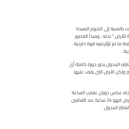
بالنسبة إلى النجوم البعيدة
 للأرض ” تحته . ومبدأ القصور
 ما لم تؤثرعليه قوة خارجية .
ة .
ه البندول يدور دورة كاملة أى
تزازة لا يتغير ولكن الأرض التى يقف عليها
تجاه عكس دوران عقارب الساعة
فى النصف الجنوبى من الكرة الأرضية . ويعتمد الزمن اللازم ليعمل مستوى الاهتزازة دورة كاملة على خط العرض فهو 24 ساعة عند القطبين
تزاز البندول .