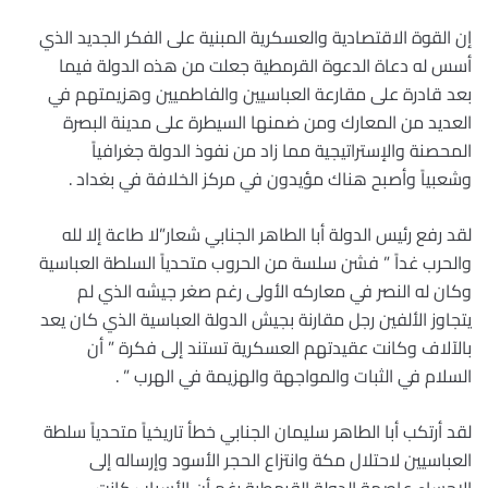
إن القوة الاقتصادية والعسكرية المبنية على الفكر الجديد الذي
أسس له دعاة الدعوة القرمطية جعلت من هذه الدولة فيما
بعد قادرة على مقارعة العباسيين والفاطميين وهزيمتهم في
العديد من المعارك ومن ضمنها السيطرة على مدينة البصرة
المحصنة والإستراتيجية مما زاد من نفوذ الدولة جغرافياً
وشعبياً وأصبح هناك مؤيدون في مركز الخلافة في بغداد .
لقد رفع رئيس الدولة أبا الطاهر الجنابي شعار”لا طاعة إلا لله
والحرب غداً ” فشن سلسة من الحروب متحدياً السلطة العباسية
وكان له النصر في معاركه الأولى رغم صغر جيشه الذي لم
يتجاوز الألفين رجل مقارنة بجيش الدولة العباسية الذي كان يعد
بالآلاف وكانت عقيدتهم العسكرية تستند إلى فكرة ” أن
السلام في الثبات والمواجهة والهزيمة في الهرب ” .
لقد أرتكب أبا الطاهر سليمان الجنابي خطأ تاريخياً متحدياً سلطة
العباسيين لاحتلال مكة وانتزاع الحجر الأسود وإرساله إلى