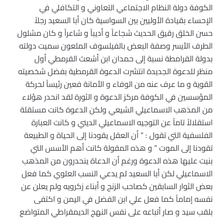
الكوفة دولة النظام الاجتماعي التعاوني و التكافلي في
الإحساء بقيادة الأوليين بين السواسية كان أبا السعيد رجلاً
حسن الخلق رقيق الحديث شجاعاً و أديباً و شاعراً و كان مشلول
الطرف الأيسر وصفة البعض بالفيلسوف الملعون سميت دولته
بدولة القرامطة نسبة إلى حمدان ابن أشعث القرمطي أول
منظر للدعوة الجديدة انتشرت الدعوة القرمطية بفضل شخصيته
القوية و ما عرف عنه من الوفاء و الأمانة فعين رئيساً لحركة
المؤسسين في الكوفة مركز الدعوة و الثورة لقد انحدر هؤلاء
من المذهب الاسماعيلي الشيعي ولكن الدعوة كانت مستقلة
استقلالاً تاماً عن التوجيه الاسماعيلي الديني و كانت العبارة
الفلسفية التي تقول : ” أن العقل يقودنا إلى الحياة و الطبيعة
تقودنا إلى الموت ” و هذه المقولة كانت أهم الأسس التي
بنيت عليها هذه الدعوة ورغم أن الدعاة ينحدرون من المذهب
الاسماعيلي لكن أبا السعيد لم يدعي النسب العلوي كما فعل
بعض الثوار السابقين كصاحب الزنج و أبناء زكرويه ولم يعلن عن
نفسه إماماً كما فعل علي ابن الفضل في اليمن و اكتفى
بلقب سيد و صار أتباعه على نفس النهج الديمقراطي المتواضع