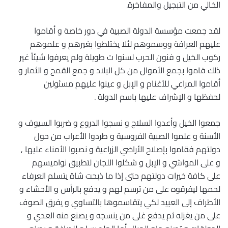
الخالي من التبجيل والمفاخرة.
لقد جمعت مؤسسة الدولة الصبية في دور خاصة و أقاموا
عليهم العرافة ووسموهم لئلا يختلطوا بغيرهم و علموهم
ركوب الخيل و فنون الحرب لسنوا ت طويلة ولم يعرفوا شيئاً غير
ذلك قاموا بجمع الأموال من كل البلاد و جمع القمح و الثمار و
أقاموا المراعي للأغنام و الإبل و عينوا عليهم مسئولين
لحفظها و الإشراف عليها باسم الدولة .
جمعوا الخيل وأعدوا السلاح و نسجوا الدروع و ضربوا السيوف و
الأسنة و علموا الصبية الفروسية و طردوا الأعراب من حول
دولتهم فقاموا بإصلاح الأراضي الزراعية و نصبوا الأمناء عليها ,
و على المواشي و الإبل و شكلوا اللجان لتطبيق نواميسهم
على كافة خيرات دولتهم حتى إذا ما ذبحت شاة يتسلم العرفاء
لحمها ليفرقوه على من ترسم لهم و يدفع بالرأس و الأحشاء و
الأطراف إلى العبيد لكي يتقاسموها بالتساوي و يفرق الصوف
على من يغزله ثم يدفع غلى من ينسجه و يصنع منه العدي و