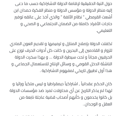
حول النية الحقيقية لإقامة الدولة الاشتراكية حسب ما دعى
إليه منظر الدولة و مؤسس الدولة و منظر الفكرة حمدان ابن
أشعث القرمطي ” نظام الألفة ” والذي أخذ على عاتقه توفير
حاجات الأفراد كاملة من الضمان الاجتماعي و الصحي و
التعليمي.
تكفلت الدولة بإصلاح المنازل و ترميمها و تقديم العون المادي
للزوار و القادمين إلى البحرين و كانت كل أدوات الحرف توزع على
الحرفيين مجاناً و تحت سيطرة الدولة … و بهذا سخرت الدولة
الناشئة الدخل القومي و وسائل الإنتاج للاستعمال الجماعي و
هذا أول تطبيق تاريخي لمفهوم الاشتراكية .
كان الحكم عقدانياً , اشتراكياً ديمقراطيا و ليس ملكياً وراثيا و
لهذا لم يذكر التاريخ عن أي محاولات تمرد ضد مؤسسات الدولة
بل كانوا يخدمون و كأنهم أصحاب قضية عاجلة نابعة من
العقل و الوجدان .