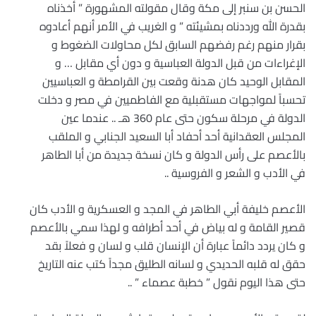
الحسن بن سنبر إلى مكة وقال مقولته المشهورة ” أخذناه
بقدرة الله ورددناه بمشيئته ” و الغريب في الأمر أنهم أعادوه
بقرار منهم رغم رفضهم السابق لكل محاولات الضغوط و
الإغراءات من قبل الدولة العباسية و دون أي مقابل … و
المقابل الوحيد كان هدنة وقعت بين القرامطة و العباسيين
تحسباً لمواجهات مستقبلية مع الفاطميين في مصر و دخلت
الدولة في مرحلة سكون حتى عام 360 هـ .. عندما عين
المجلس العقدانية أحد أحفاد أبا السعيد الجنابي و الملقب
بالأعصم على رأس الدولة و كان نسخة جديدة من أبا الطاهر
في الأدب و الشعر و الفروسية ..
الأعصم خليفة أبي الطاهر في المجد و العسكرية و الأدب كان
قصير القامة و له بياض في أحد أطرافه و لهذا سمي بالأعصم
و كان يردد دائماً عبارة أن الإنسان قلب و لسان و فعلاً بقد
حقق له قلبه الحديدي و لسانه الطليق مجداً كتب عنه التاريخ
حتى هذا اليوم نقول ” خطبة عصماء ” ..