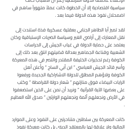
الإحساء عاصمة الدولة القرمطية رغم أن الأسباب كانت
سياسية اقتصادية إلا أن الخطوة كانت عملاً متهوراً ساهم في
اضمحلال نفوذ هذه الدولة فيما بعد .
لقد تميز أبا الطاهر الجنابي بعقلية عسكرية فذة استندت إلى
نقل المعارك إلى أراضي الغير وسياسة الضربات الإستباقية وكان
يعتمد على حماية الدولة في غياب الجيش إلى الحراسات
الشعبية وقناعة الجماهير بعدالة قضيتهم انتق بعد ذلك إلى
الكوفة رغم تحذيرات الخليفة المقتدر وانتصر في هذه المعركة
وأسر قائد الجيش العباسي ” ابن أبي الساج ” وأعلن أهل
الكوفة ولاؤهم المطلق للدولة الاشتراكية الجديدة ورفعوا
الرايات البيضاء فوق منازلهم ” شعار دولة القرامطة ” وكتب
على بعضها الآية القرآنية ” ونريد أن نمن على الذين استضعفوا
في الأرض ونجعلهم أئمة ونجعلهم الوارثين ” صدق الله العظيم
.
كانت المعركة بين سلطتين متناحرتين على النفوذ وعلى الموارد
المالية ولا علاقة لها بالمعتقد الديني بل كانت معركة نفوذ