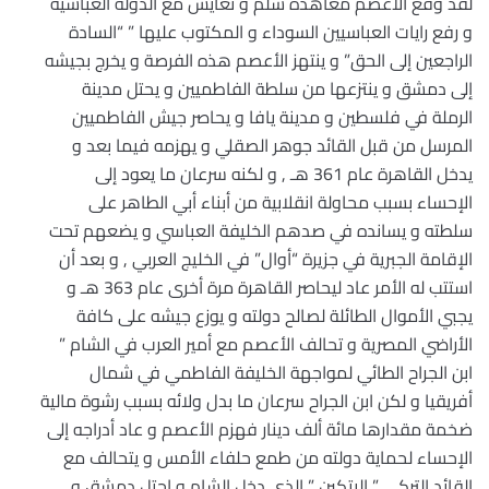
لقد وقع الأعصم معاهدة سلم و تعايش مع الدولة العباسية
و رفع رايات العباسيين السوداء و المكتوب عليها ” “السادة
الراجعين إلى الحق” و ينتهز الأعصم هذه الفرصة و يخرج بجيشه
إلى دمشق و ينتزعها من سلطة الفاطميين و يحتل مدينة
الرملة في فلسطين و مدينة يافا و يحاصر جيش الفاطميين
المرسل من قبل القائد جوهر الصقلي و يهزمه فيما بعد و
يدخل القاهرة عام 361 هـ , و لكنه سرعان ما يعود إلى
الإحساء بسبب محاولة انقلابية من أبناء أبي الطاهر على
سلطته و يسانده في صدهم الخليفة العباسي و يضعهم تحت
الإقامة الجبرية في جزيرة “أوال” في الخليج العربي , و بعد أن
استتب له الأمر عاد ليحاصر القاهرة مرة أخرى عام 363 هـ و
يجبي الأموال الطائلة لصالح دولته و يوزع جيشه على كافة
الأراضي المصرية و تحالف الأعصم مع أمير العرب في الشام ”
ابن الجراح الطائي لمواجهة الخليفة الفاطمي في شمال
أفريقيا و لكن ابن الجراح سرعان ما بدل ولائه بسبب رشوة مالية
ضخمة مقدارها مائة ألف دينار فهزم الأعصم و عاد أدراجه إلى
الإحساء لحماية دولته من طمع حلفاء الأمس و يتحالف مع
القائد التركي ” اليتكين ” الذي دخل الشام و احتل دمشق و