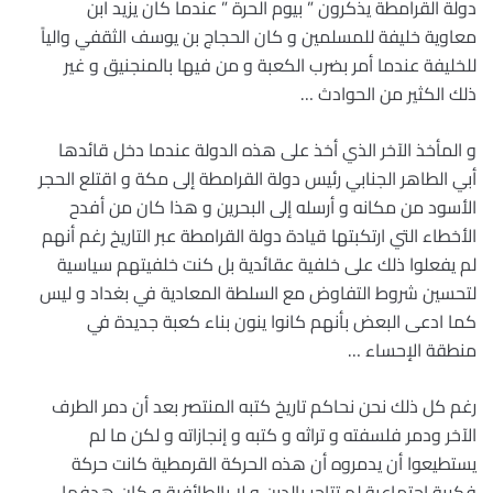
دولة القرامطة يذكرون ” بيوم الحرة ” عندما كان يزيد ابن
معاوية خليفة للمسلمين و كان الحجاج بن يوسف الثقفي والياً
للخليفة عندما أمر بضرب الكعبة و من فيها بالمنجنيق و غير
ذلك الكثير من الحوادث …
و المأخذ الآخر الذي أخذ على هذه الدولة عندما دخل قائدها
أبي الطاهر الجنابي رئيس دولة القرامطة إلى مكة و اقتلع الحجر
الأسود من مكانه و أرسله إلى البحرين و هذا كان من أفدح
الأخطاء التي ارتكبتها قيادة دولة القرامطة عبر التاريخ رغم أنهم
لم يفعلوا ذلك على خلفية عقائدية بل كنت خلفيتهم سياسية
لتحسين شروط التفاوض مع السلطة المعادية في بغداد و ليس
كما ادعى البعض بأنهم كانوا ينون بناء كعبة جديدة في
منطقة الإحساء …
رغم كل ذلك نحن نحاكم تاريخ كتبه المنتصر بعد أن دمر الطرف
الآخر ودمر فلسفته و تراثه و كتبه و إنجازاته و لكن ما لم
يستطيعوا أن يدمروه أن هذه الحركة القرمطية كانت حركة
فكرية اجتماعية لم تتاجر بالدين و لا بالطائفية و كان هدفها