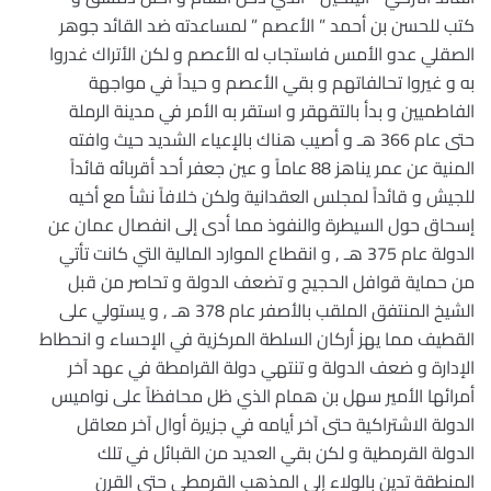
كتب للحسن بن أحمد ” الأعصم ” لمساعدته ضد القائد جوهر
الصقلي عدو الأمس فاستجاب له الأعصم و لكن الأتراك غدروا
به و غيروا تحالفاتهم و بقي الأعصم و حيداً في مواجهة
الفاطميين و بدأ بالتقهقر و استقر به الأمر في مدينة الرملة
حتى عام 366 هـ و أصيب هناك بالإعياء الشديد حيث وافته
المنية عن عمر يناهز 88 عاماً و عين جعفر أحد أقربائه قائداً
للجيش و قائداً لمجلس العقدانية ولكن خلافاً نشأ مع أخيه
إسحاق حول السيطرة والنفوذ مما أدى إلى انفصال عمان عن
الدولة عام 375 هـ , و انقطاع الموارد المالية التي كانت تأتي
من حماية قوافل الحجيج و تضعف الدولة و تحاصر من قبل
الشيخ المنتفق الملقب بالأصفر عام 378 هـ , و يستولي على
القطيف مما يهز أركان السلطة المركزية في الإحساء و انحطاط
الإدارة و ضعف الدولة و تنتهي دولة القرامطة في عهد آخر
أمرائها الأمير سهل بن همام الذي ظل محافظاً على نواميس
الدولة الاشتراكية حتى آخر أيامه في جزيرة أوال آخر معاقل
الدولة القرمطية و لكن بقي العديد من القبائل في تلك
المنطقة تدين بالولاء إلى المذهب القرمطي حتى القرن