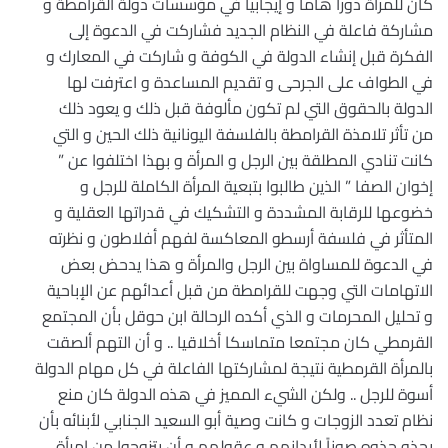
كان للمرأة دوراً هاما و إيجابياً في مؤسسات دولة القرامطة و
مشاركة فاعلة في النظام الجديد فشاركت في الدعوة إلى
الفكرة قبل إنشاء الدولة في الكوفة و شاركت في المعارك و
في الطواف على الجرحى و تقديم المساعدة و اعترفت لها
الدولة بالحقوق التي لم تكون مألوفة قبل ذلك و يعود ذلك
من تأثر تلامذة القرامطة بالفلسفة اليونانية ذلك الحين و التي
كانت تنادي المطلقة بين الرجل و المرأة و بهذا اختلفوا عن ”
إخوان الصفا ” الذين طالبوا بتبعية المرأة الكاملة للرجل و
خضوعها للرقابة المشددة و التشكيك في قدراتها العقلية و
المتأثر في فلسفة أرسطو المعاكسة لفهم أفلاطون و نظرته
في الدعوة للمساواة بين الرجل والمرأة و هذا يدحض بعض
الاتهامات التي وجهت للقرامطة من قبل أعدائهم عن الإباحية
و تحليل المحرمات و الذي أكده الرحالة ابن حوقل بأن المجتمع
القرمطي كان مجتمعا متماسكا أخلاقيا .. و أن التهم ألصقت
بالمرأة القرمطية نتيجة لمشاركتها الفاعلة في كل مهام الدولة
أسوة للرجل .. ولكن الشيء المميز في هذه الدولة كان منع
نظام تعدد الزوجات و كانت وصية أبو السعيد الجنابي لأبنائه بأن
يحذو حذوه صوناً لأبدانهم و عقولهم و أن يتزوجوا من امرأة