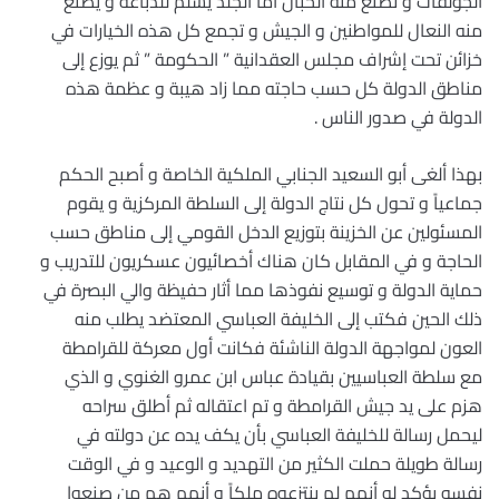
الجولقات و تصنع منه الحبال أما الجلد يسلم للدباغة و يصنع
منه النعال للمواطنين و الجيش و تجمع كل هذه الخيارات في
خزائن تحت إشراف مجلس العقدانية ” الحكومة ” ثم يوزع إلى
مناطق الدولة كل حسب حاجته مما زاد هيبة و عظمة هذه
الدولة في صدور الناس .
بهذا ألغى أبو السعيد الجنابي الملكية الخاصة و أصبح الحكم
جماعياً و تحول كل نتاج الدولة إلى السلطة المركزية و يقوم
المسئولين عن الخزينة بتوزيع الدخل القومي إلى مناطق حسب
الحاجة و في المقابل كان هناك أخصائيون عسكريون للتدريب و
حماية الدولة و توسيع نفوذها مما أثار حفيظة والي البصرة في
ذلك الحين فكتب إلى الخليفة العباسي المعتضد يطلب منه
العون لمواجهة الدولة الناشئة فكانت أول معركة للقرامطة
مع سلطة العباسيين بقيادة عباس ابن عمرو الغنوي و الذي
هزم على يد جيش القرامطة و تم اعتقاله ثم أطلق سراحه
ليحمل رسالة للخليفة العباسي بأن يكف يده عن دولته في
رسالة طويلة حملت الكثير من التهديد و الوعيد و في الوقت
نفسه يؤكد له أنهم لم ينتزعوه ملكاً و أنهم هم من صنعوا