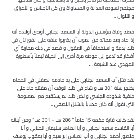
مجتمع تسوده العدالة و المساواة بين كل الأجناس و الأعراق
و الألوان ..
فعند وفاة مؤسس الدولة أبا السعيد الجنابي أوصى أولاده أنه
إذا عاد بعد مماته من الموت أن يضربوا عنقه على الفور لأن في
ذلك بدعة و استخفافاً في العقول و قصد في ذلك محاربة أي
أفكار قد تدعو إلى عودته مرة أخرى إلى الحياة تيمناً بأسطورة
المهدي عند الشيعة …
لقد قتل أب السعيد الجنابي على يد خادمه الصقلي في الحمام
بخنجر سنة 301 هـ و شاع في ذلك الوقت أن مقتله جاء على
خلفية شذوذه الجنسي و لكن ذلك لم يستقيم مع المعلومة
التي تقول أنه كان مصاباً بالشلل النصفي ..
لقد كانت فترة حكمه 15 عاماً ” 286 هـ – 301 هـ ” ومن أبنائه
أبا القاسم سعيد الجنابي و أبا الطاهر سليمان الجنابي و أبا
منصور أحمد الجنابي و أب العباس إبراهيم و أبا يعقوب يوسف