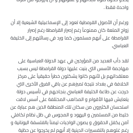
واحدة فقط .
ورغم أن الأصول القرمطية تعود إلى الإسماعيلية الشيعية إلا أن
زواج المتعة كان ممنوعاً رغم إصرار القرامطة رغم إصرار
القرامطة على أنهم مسلمون كما ورد في رسائلهم إلى الخليفة
العباسي.
لقد دأب العديد من المؤرخين في عهد الدولة العباسية على
مهاجمة الأسس التي بنيت عليها دولة القرامطة ليس بسبب
معتقداتهم بل لأنهم كانوا يشكلون خطراً حقيقياً على مركز
الخلافة في بغداد نتيجة تميزهم عن باقي الفرق الأخرى التي
خرجت عن طاعة الخليفة العباسي بنجاحهم في تأسيس دولة
يتعايش فيها الأقوام و المذاهب المختلفة على أسس لاقت
استحسان الكثيرون من سكان تلك المنطقة الذين هم عبارة عن
خليط من المسلمين و اليهود و المجوس في ظل نظام تكافلي
آمن يكفل الحقوق و يصون الواجبات تيمناً بالفلسفة اليونانية و
رغم غلوهم بالتفسيرات الدينية إلا أنهم لم يخرجوا عن حظية