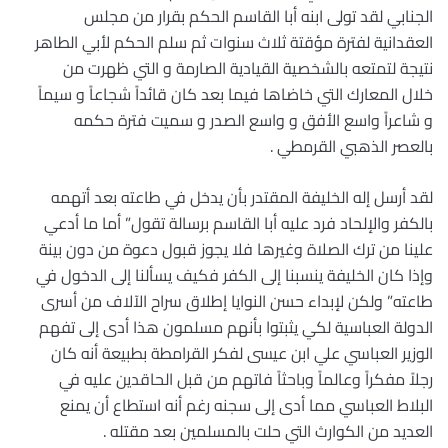
الجنابي لقد تولى ابنه أبا القاسم الحكم بقرار من مجلس
العقدانية لفترة مؤقتة ثلاث سنوات ثم سلم الحكم لأبي الطاهر
نتيجة لتمتعه بالشخصية القيادية الصارمة و التي ظهرت من
خلال المعارك التي خاضاها فيما بعد كان قائداً شجاعاً و سيماً
و شاعراً واسع الأفق و واسع الصدر و سميت فترة حكمه
بالعصر الذهبي القرمطي .
لقد أرسل إله الخليفة المقتدر بأن يدخل في طاعته بعد أتهمه
بالكفر والإلحاد فرد عليه أبا القاسم برسالة تقول” أما ما أدعي
علينا من ترك الصلاة وغيرها فلا يجوز قبول دعوة من دون بينة
وإذا كان الخليفة ينسبنا إلى الكفر فكيف يسألنا إلى الدخول في
طاعته” ولكن لإبداء حسن النوايا إطلاق سراح الآلاف من أسرى
الدولة العباسية لكي يثبتوا بأنهم مسلمون هذا أدى إلى تفهم
الوزير العباسي علي ابن عيسى لفكر القرامطة بطبيعة أنه كان
رجلاً مفكراً وعالماً وباحثاً فاتهم من قبل الحاقدين عليه في
البلاط العباسي مما أدى إلى سجنه رغم أنه استطاع أن يمنع
العديد من الكوارث التي حلت بالمسلمين بعد مقتله .