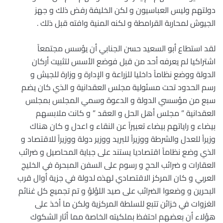
دولتهم وليس العباسيون و لكن الخليفة رفض ذلك و جهز
الجيوش لمحاربة القرامطة و لكنه المنية وافته قبل ذلك .
لقد استطاع أبو السعيد حسن الجنابي أن يؤسس مجتمعاً
اشتراكيا لم يعرفه أحد من قبل فوضع الأسس لتثبيت أركان
الدولة ووضع نظاماً داخليا للزراعة و الإدارة و وزارة للجيش و
رسم الحدود تحت مسئولية مجلس العقدانية و الذي كان يضم
سبع من مؤسسي الدولة و الدعوة وسمي المجلس بمجلس
العقدانية ” مجلس أهل الحل و العقد ” و كانت ملابسهم
بيضاء و راياتهم بيضاء تعبيراً عن النقاء و اعدل و كان هناك
وزيراً للعدل والشرطة ووزيراً للبريد ووزير دولة ووزيراً للاقتصاد و
الذي وضع نظاماً اقتصاديا يستند على جباية المحاصيل و ضرائب
العقارات و ضرائب الحج و رسوم على السفن المبحرة في الخليج
العربي و كان المركز الاقتصادي لهذه لدولة في جزية أوال قرب
البحرين و وضعوا الضرائب على صيد اللؤلؤ و تم تجميع كل غنائم
الغزوات في خزائن تتبع للسلطة المركزية ولكن ما أخذ على
هؤلاء أن بعضهم احتفظ بملكيته الخاصة مما أثار الشكوك