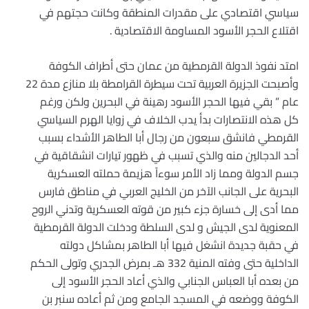
سياسي اقتصادي على مقدرات المنطقة وكانت حجتهم في
اقتلاع الحجر الأسود المساومة الاقتصادية .
امتد نفوذ الدولة القرمطية من عمان حتى أطراف الكوفة
وأصبحت الجزيرة العربية تحت سيطرة القرامطة بلا منازع مدة 22
عام ” بقي فيها الحجر الأسود رهينة في البحرين ولكن ورغم
كل هذه الانتصارات بدأ يدب الخلاف في زوايا الهرم السياسي
القرمطي فانشق سبعون من رجال أبا الطاهر الأشداء بسبب
أحد الدجالين منه والذي تسبب في ظهور تيارات انشقاقية في
جسم الدولة ومما زاد الأمر سوءاً هزيمة حملته العسكرية
البحرية على الجانب الآخر من الخليج العربي في مناطق فارس
مما أدى إلى خسارة جزء كبير من قوته العسكرية وتدني الروح
المعنوية لدى الجيش و لدى السلطة ودخلت الدولة القرمطية
في حقبة جديدة انشغل فيها أبا الطاهر بمشاكل دولته
الداخلية حتى وفته المنية 332 هـ بمرض الجدري وتولى الحكم
من بعده أبا العباس الجنابي والذي أعاد الحجر الأسود إلى
الكوفة ووضعه في المسجد الجامع ومن ثم أعاده سنبر بن