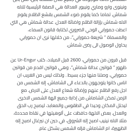
ونينوى وارو وماري ونيبور. العدالة هي الصفة الرئيسية للاله
شماش. تماما كما يقوم ضوء الشمس بقشع الظلام يقوم
الاله شماش بإزالة الظلم واضائة العدل. عدالة شماش هي التي
اعطت حمورابي الوحي الضروري لكتابة قانون السماء،
والمسماة ” شريعة حمورابي”، من خلالها نرى ان حمورابي
يحاول الوصول الى رضى شماش.
قبل قرون من حمورابي، 2600 قبل الميلاد، كتب Ur-Engur عن
ظهور ” قوانين عدالة شماش”، وهي قوانين اقدم من قوانين
حمورابي، وصلنا منها جزء بسيط . ولذلك ليس من الغريب ان
اناس كانوا يتوجهون بالدعاء الى الشاماش، إله الشمس من
اجل رفع الظلم عنهم وإضائة شعاع العدل على الارض. مع
الزمن تمكن الشاماش من إذابة جميع الهة الشمس الاخرى
ليحتل المكان وحيدا في الطقوس والمعابد، ليصبح رب الحق
والعدل. بعض الالهة حافظت على آلوهيتها في نقاط محددة،
مثلا الاله نينيب اصبح إله الشروق، في حين ان نيرغال اصبح إله
الظهيرة، ام الشاماش فإله الشمس بشكل عام.