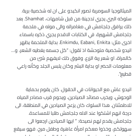
الميثالوجيا السومرية تصور انكيدو على ان له شخصية برية.
سلوكه البري يجري تدجينة من قبل شامهات، Shamhat. بعد
ذلك يرافق جلجامش في مغامراته والى موته في ملحمة
جلجامش الشهيرة. في الكتابات الاقدم يجري ذكره باسماء
اخرى مثل: Enkimdu, Eabani, Enkita. بداية الملحمة يظهر
انيدو شخصية متوحشة اذ تقول: “كل جسمه يغطيه الشعر، و…
كالمراة، او شعر ربة الزرع. وفوق ذلك لايفهم شئ من
معلومات الحضر او بداية البشر وكان يلبس الجلد وكأنه راعي
قطيع”.
انيدو عاش مع الحيوانات في الحقول. كان يقوم بحماية
الوحوش، ويخرب مصائد الصيادين، ويحوم قرب مصادر المياه
للاطمئنان. هذا السلوك كان يزعج الصيادين في المنطقة، الى
درجة انهم اشتكوا عند الاله جلجامش طلبا للمساعدة.
جلجامش يقدم لهم نصيحة: ” ايها الصيادين ارجعوا الى
سهولكم، وخذوا معكم امرأة عاهرة وطفل مرح، فهو سيقع