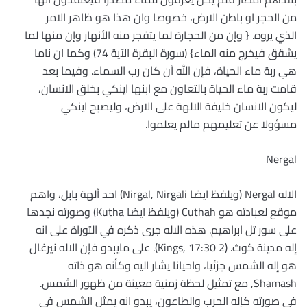
من الحجر او باطن الارض، خصوصا وان هذا هو ظاهر الامر
الذي يروه. { وإن من الحجارة لما يتفجر منه الأنهار وإن منها لما
يشقق فيخرج منه الماء} (سورة البقرة الآية 74) وكما ان ناما
هي ربة ماء الحياة، فإن الله آن كان رب السماء. وفيما بعد
قامت ربة ماء الحياة بالتعاون مع ابنها اينكي بخلق الانسان،
ليكون الانسان خليفة الالهة على الارض، وليصبح اينكي
مسؤولا عن تعليمهم مالم يعلموا.
Nergal
الاله Nergal (ويلفظ ايضا Nirgal, Nirgali) احد آلهة بابل، واهم
موقع لعبادته هو Cuthah (ويلفظ ايضا Kutha) وصورته نجدها
على سور تل ابراهيم. هذه الاله جرى ذكره في التوراة على انه
إله مدينة كوث. (2 Kings, 17:30). على مايبدو فإن الاله نيرغال
هو إله الشمس جزئيا، واحيانا يشار اليه وكأنه هو ذاته
Shamash, مع تمثيل لحظة زمنية معينة من ظهور الشمس.
في صورته كإله الحرب والطاعون، يبدو انه يمثل الشمس في