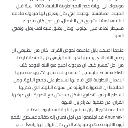
موردوك الى نهاية عصر الامبراطورية البابلية، 1000 سنة قبل
الميلاد. المنافسة الوحيدة التي كان يتعرض لها مردوك قادمة
الاله Anshar الاشوري في الشمال، في حين كان مردوك
مسيطرا تماما على الجنوب، وكان يطلق عليه لقب بعل، وتعني
السيد.
عندما اصبحت بابل عاصمة لحوض الفرات، كان من الطبيعي ان
يصبح الاله الذي يحميها هو الاله الرئيسي في المنطقة ايضا.
من اجل تفسير كيف ان مردوك اصبح هو الاله الاوحد كتب
Enûma Elish مايسمى ” قصة ولادة مردوك”، ووصف فيها
الاعمال البطولية التي قام بها ليسيطر على جميع الالهة. ومن
الملاحظ ان التصورات الوثنية عن سلوك الالهة، التي ذكرتها
اساطير الاولين، تتطابق بشكل مدهش مع الصورة التي عرضها
القرآن، عن حتمية الصراع بين الالهة.
الملحمة تشير الى ان مجلس الالهة السماويين العظام،
Anunnaki قد اجتمعوا من اجل تعيين إله كقائد عسكري لقمع
ثورة الالهة ضدهم. مردوك، الذي كان لايزال إلها يافعاً اجاب