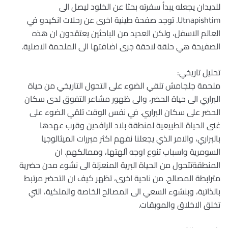
للديدان يجعله يبدأ سفرته بحثا عن الخلود ليصل الى
Utnapishtim. توجد صفحة طينية اخرى عن رحلات انكيدو في
العالم الاسفل، ولكن العديد من الباحثين يعتقدون ان هذه
الصفيحة هي حلقة لاحقة جرى اضافتها الى الملحمة الاصلية.
تحليل تاريخي:
ملحمة جلجامش تلقي الضوء على التحول التاريخي من حياة
البراري الى حياة الحضر، والى ظهور مشاعر التفوق لدى سكان
الحضر على سكان البراري. في نفس الوقت تلقي الضوء على
غنى الحياة الطبيعية لمنطقة بلاد الرافدين وقرب عهدها
بالبراري، والامر الذي يجعلنا نفهم اكثر مبررات الميثالوجيا
السومرية واسباب تنوع اوجه آلهتها، وممالكهم. ان
المنطقةتتحول من الحياة البرية المنعزلة الى نشوء مدن حضرية
مترابطة المصالح. من ناحية اخرى، تظهر كيف ان التحضر مرتبط
بالذاتية، وبنشوء السعي الى المصالح الخاصة والملكية، التي
تخلق الاخلاق والموبقات.