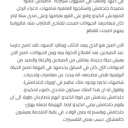
في حبها، واللعب في السهوب سيتركه”. الصيادين عملوا
بنصيحة جلجامش واستئجروا العاهرة شامهات، لاغراء الرجل
المتوحش. انكيدو وقع على الفور بغرامها وعلى مدى ستة ايام
كان لايغادرها. الحيوانات اصبحت تتفادى الاقتراب منه، فالروابط
بينهم اصبحت تتقطع.
الان اصبح هو الذي يبعد الذئاب ويطارد الاسود، لقد اصبح حارسا
عند الصيادين. بعد انقطاع الاخوة بينه وبين الحيوانات، اصبح الان
يعيش حياة جديدة، يعتاش من الصيادين والرعاة والصيد من
الحيوانات التي كان في السابق يخدمها. في النهاية تصبح الحياة
الروتينية تقض مضجعه، انه يبحث عن مغامرات وتحديات.
شامهات تخبره بوجود ملك عظيم في اوروك (جلجامش)،
وتقول له ان هذا الملك سيكون متحدي كفوء لانكيدو.
جلجامش يندهش من قوة انكيدو. انهم يتصارعان طويلا الى ان
يقوم جلجامش برمي انكيدو ارضا. الهزيمة تجعله يهنئ
جلجامش ويقسم له يمين الولاء. في بقية الملحمة يعيشون
كالعشاق، حسب بعض التفسيرات.