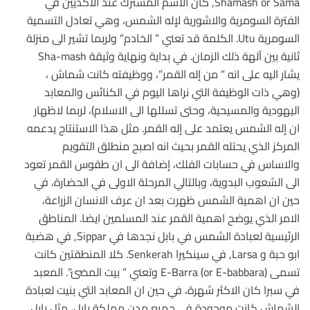
Shamash or Sama, كان الاسم المشترك عند الاكديين في
الفترة السومرية والاشورية لإله الشمس، وهي تعادل التسمية
السومرية Utu. الكلمة قد تعني ” الخادم” ولربما تشير الى منزلة
ثانية بين آلهة ذلك الزمان. في بداية ونهاية وثيقة Sha-mash
يشار اليه على انه ” من إله القمر”، ووظيفته كانت شماش ،
(وهي ذات الوظيفة التي نراها اليوم في الكنائس والمعابد
اليهودية والمسيحية، وحتى تسللها الى الاسلام)، لربما لاظهار
ان إله الشمس يعتمد على إله القمر. مثل هذا الاستنتاج يدعمه
المركز الذي يحتله القمر بحيث انه اصبح منطلق التقويم
والاساس في حسابات الفلك، إضافة الى ان طقوس القمر تعود
الى الشعوب البدوية، وبالتالي المرحلة الاولى في الحضارة، في
حين ان اهمية الشمس ظهرت بعد ان عرف الانسان الزراعة،
الامر الذي يوضح اهمية القمر عند المسلمين ايضا. المناطق
الرئيسية لعبادة الشمس في بابل نجدها في Sippar, في هضبة
ابو حبة و Larsa, في سينكيرا Senkerah. كلا المنطقتين كانت
تسمى E-Barra (or E-babbara) وتعني ” بيت المضئ”. المعبد
في سبرا كان الاكثر شهرة، في حين ان المعابد التي بنيت لعبادة
الشماش كانت موجودة في جميع مدن مملكة بابل، مثل بابل