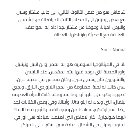
شاماش هو من ضمن الثالوث الثاني، الى جانب عشتار وسين.
مع بعض يرمزون الى المصادر الثلاث للحياة: القمر، الشمس
والارض. احيانا، وعوضا عن عشتار نجد آداد إله العواصف،
بالعلاقة مع الخطيئة وارتباطها بالعدالة.
Sin – Nanna
نانا في الميثالوجيا السومرية هو إله القمر، وابن انليل ونينليل.
واور المدينة التي يوجد فيها بيته المقدس. عند البابليين
والاشوريين كان يسمى سين، وكان مقدس في مدينة حران.
سين كانت له لحية، مصنوعة من الحجر اللازوردي الازرق، ويجري
تصويره وهو على ظهر ثور يصارعه. زوجته كانت المرأة العظيمة
نينغال، التي ولدت له ايتو Utu, وأينانا، وفي بعض الكتابات نجد
ايضا اسم ايشكور، Ishkur. من رموزه القمر والثور وعصا الرعاة
(لربما صولجان). اكثر الاماكن التي اهتمت بعبادته هي اور في
الجنوب وحران في الشمال. عبادة سين انتشرت الى المراكز