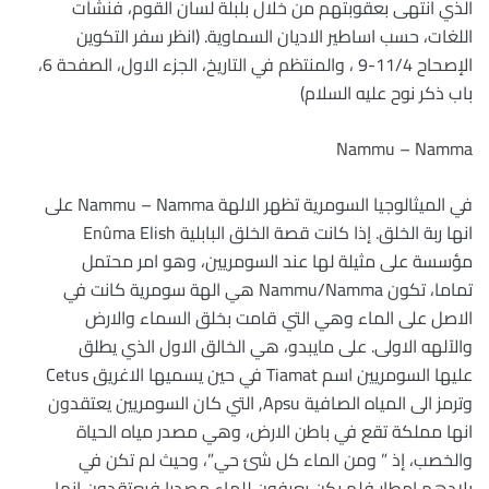
الذي انتهى بعقوبتهم من خلال بلبلة لسان القوم، فنشأت
اللغات، حسب اساطير الاديان السماوية. (انظر سفر التكوين
الإصحاح 11/4-9 ، والمنتظم في التاريخ، الجزء الاول، الصفحة 6،
باب ذكر نوح عليه السلام)
Nammu – Namma
في الميثالوجيا السومرية تظهر الالهة Nammu – Namma على
انها ربة الخلق. إذا كانت قصة الخلق البابلية Enûma Elish
مؤسسة على مثيلة لها عند السومريين، وهو امر محتمل
تماما، تكون Nammu/Namma هي الهة سومرية كانت في
الاصل على الماء وهي التي قامت بخلق السماء والارض
والآلهه الاولى. على مايبدو، هي الخالق الاول الذي يطلق
عليها السومريين اسم Tiamat في حين يسميها الاغريق Cetus
وترمز الى المياه الصافية Apsu, التي كان السومريين يعتقدون
انها مملكة تقع في باطن الارض، وهي مصدر مياه الحياة
والخصب، إذ ” ومن الماء كل شئ حي”، وحيث لم تكن في
بلادهم امطار فلم يكن يعرفون للماء مصدرا فيعتقدون انها