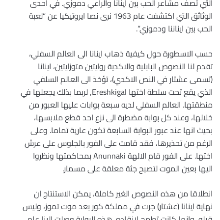
التي تصف مشاعر الحب بين اينانا والراعي دموزي. في احدى
الوثائق التي اكتشفت عام 1963 نرى نصا ايروتيكيا عن “لعبة
الحب بين ايناننا ودموزي”.
حسب الاسطورة حول كيفية ذهاب اينانا الى العالم السفلي،
تقدم لنا النصوص البابلية والاكدية روايتين متوزايتين، اينانا
(تسمى عشتار في النص الاكدي)، تؤخذ الى العالم السلفي
الذي يقع تحت سلطة اختها Ereshkigal, لربما بذلك يجعلها في
منطقتها. العالم السفلي لديه سبعة بوابات عليها العبور من
خلالها، وعند كل بوابة مضطرة الى نزع احد قطع ملابسها،
بحيث انها عند عبور البوابة السابعة تكون عارية تماما. وعلى
الرغم من تحذيرها، فقد قامت على الفور بالجلوس على عرش
اختها. على الفور قام الالهة Anunnaki بمحاكمتها ونظروا
اليها بعين الموت لتصبح جثة معلقة على مسمار.
انطلاقا من هذه النصوص الغير كاملة، يمكن الاستنتاج ان
نهاية اينانا (عشتار) جرت في مملكة كور بعد موت تموز، وليس
قبله، وانها كانت تطمح لانقاده. هذه الرواية وصلت الينا عام