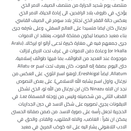
منتصف يوم شديد الحرارة من منتصف الصيف، الامر الذي
يؤدي، في ظروف بلاد الرافدين، الى إبادة الحياة، الامر الذي
يعكس حالة القفر الذي تجتاح بلاد سومر في الصيف القاسي.
نيرغال كان ايضا متسيدا على العالم السفلي، وعلى شرفه جرى
بناء معبد خصيصا ليكون مملكة الموت، يعتقد ان الاموات
جرى جمعهم فيه في مغارة كبيرة تدعى آرالو او ايركالا، (Aralu
or Irkalla) وعادة دفن الاموات في غرف تحت الارض لازالت
موجودة عند العديد من الطوائف، بما فيها طوائف إسلامية،
حتى اليوم. بصفة إله الموت، كان يعرف تحت اسم Allatu or
Allatum, ايضاً Ereshkigal, (وهو اسم انثوي، على العكس من
نيرغال، واول اسم يشابه الله الاسلامي). على بعض النصوص
نجد ان الاله Ninazu كان ابن نيرغال من الله تو، الذي تشكل
القطب الثاني من شخصيته وليس من زوجته المسماة Laz. في
الايقونات يجري تصويره على شكل الاسد في حين الجداريات
الحجرية تجعل رأسه على صورة الاسد. من ضمن صفاته الحسنى
يمكن ان نقرأ : الغاضب، والاله الملتهب، والقادر، والحق. في
الادب اللاهوتي يشار اليه على انه كوكب المريخ. في معبد