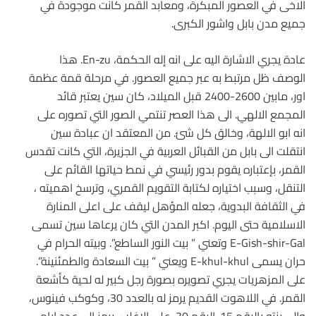
الاخى في العصور المبكرة، ومعابد القمر كانت موجودة في
جميع مدن بابل واشور الكبرى.
عادة يجري الاشارة اليه على انه إله الحكمة، En-zu. هذا
الوصف ظل مرتبط به عبر جميع العصور. في مرحلة قمة عظمة
اور، مابين 2600-2400 قبل الميلاد، كان سين يعتبر قائد
المجمع الالهي. الى هذا العصر تنتمي الصور التي تصوره على
انه ابو الالهة، وخالق كل شئ. من المعتقد ان عبادة سين
انتقلت الى بابل من القبائل العربية في الجزيرة، التي كانت تقدس
القمر، بإعتباره يقوم بدور رئيسي في نمط حياتها القائم على
التنقل، وسبب اختياره لكتابة التقويم القمري، وترسخ اهميته ،
في الثقافة البدوية، جعله المؤهل ليقف على اعلى المنارة
الاسلامية حتى اليوم. اكبر المدن التي كان يرعاها سين تسمى
E-Gish-shir-Gal وتعني ” بيت النور الساطع”. وبيته الحرام في
حران يسمى E-khul-khul ويعني ” بيت السعادة والطمئنينة”.
على المزهريات يجري تصويره بصورة رجل كبير له لحية كأشعة
القمر. في اللاهوت القديم يرمز له بالعدد 30، وكوكب فينوس،
والى بنته بالرقم 15. الرقم 30، على الاغلب، يرمز الى عدد ايام