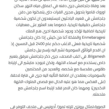
بعد وفاة جلجامش جرى دفنه في اعماق مياه النهر. سكان
اوروك قاموا بتحويل مجرى الفرات حتى يتمكنوا من دفن
جلجامش في قعره. الباحثيين لايستبعدون ان تكون شخصية
جلجامش حقيقية تاريخيا، خصوصا بعد العثور على معطيات
تاريخية اضافية تؤكد وجود شخصية اخرى هم الملك
Enmebaragesi والملكة آغا من كيش. إذا كان جلجامش
شخصية تاريخية فعلى الاغلب حكم عام 2400 قبل المسيح، إذ
ان اقدم الوثائق السومرية تشير اليه بإسم بيل جامش
Bilgamesh. في اغلب الصحف، جرى ذكر جلجامش مرفق بتعبير
خاص يستخدم مع اسماء الالهة، ولكن لايوجد مايشير الى ارتباط
طقوس مقدسة مع شخصه، والعديد من المختصين
بالسومريات يعتقدن ان اضافة التأليه اليه جرى في فترة لاحقة.
(على العكس مما هو عليه الحال مع قصص الملوك-الالهة
الاكديين). ومهما كان الامر فقد ارتبط اسم جلجامش مع
ملحمته.
الصورة:تمثال برونزي للإله تموز/ أدونيس في متحف اللوفر في