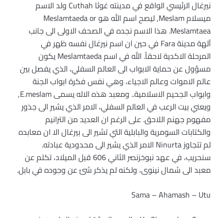
نيرغال الرئيسي الواقع في مدينته غوثا Cuthah ولد الاسم
ميسلام Meslam, ليصح اسم الله هو Meslamtaeda or
Meslamtaea. هذا الاسم نجده في الصحف الاولى الى جانب
آلهة مدينة Fara في حين ان اسم نيرغال نفسه ظهر في
المرحلة الاكدية لاحقاً. الله في اسم Meslamtaeda يكون
مسؤول عن حماية الابواب الى العالم السفلي، الذي يفصل بين
عالم الاموات وعالم الاجياء، وهي نفس فكرة ابواب الجنة
وابواب الجحيم الاسلامية.. ومعبد هذه الاله يسمى E.meslam,
ويعني بيت الرعب في العالم السفلي، الامر الذي يشير الى جذور
مفهوم جهنم اللاحق. على الرغم ان العديد من الترانيم
والكتابات السومرية والبابلية التي تشير الى بيرغال الا ان معابده
لم تتجاوز Ninurta الامر الذي يشير الى محدودية عبادته.
سنحريب، في عهد نبوخزنصر الثاني 606 قبل الميلاد، تكلم عن
معبد الى شمال نينوى، ولكنه لم يذكر شئ عن وجوده في بابل.
Sama – Ahamash – Utu