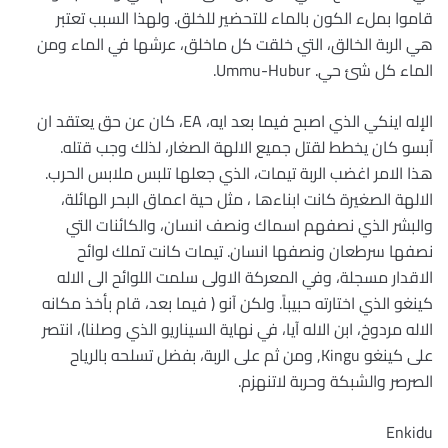
قاموا بملء الكون بالماء للتحضير للخلق. ولهذا السبب تعتبر
هي الربة الخالق، التي خلقت كل ماخلق، عرشها في الماء ومن
الماء كل شئ حي. Ummu-Hubur.
الإله اينكي الذي اصبح فيما بعد ايه، EA، كان عن حق يعتقد ان
آبسو كان يخطط لقتل جميع الالهة الصغار، لذلك وجب قتله.
هذا الامر اغضب الربة تيمات، الذي جعلها تلبس ملابس الحرب.
الالهة الصغيرة كانت ابناءها ، مثل حية اعماق البحر الهائلة،
والبشر الذي نصفهم اسماك ونصف انسان، والكائنات التي
نصفها سرطعان ونصفها انسان. تيمات كانت تملك لوائح
الاقدار مسجلة، وفي المعركة الاولى سلمت اللوائح الى الاله
كينغو الذي اختارته حبيباً. ولكن آنو ( فيما بعد، قام بأخذ مكانه
الاله مردوخ، ابن الاله آيا، في نهاية السيناريو الذي وصلنا)، انتصر
على كينغو Kingu, ومن ثم على الربة، بفضل تسلحه بالرياح
الصرصر والشبكة وحربة لاتنهزم.
Enkidu