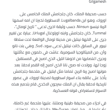
Gilgamesh
حسب صحيفة الملك، كان جلجامش الملك الخامس على
اوروك، وهو ابن Lugalbanda. الاسطورة تخبرنا ان امه اسمها
الربة نينسو Ninsun. حسب وثيقة اخرى تدعى ” تاريخ تومال”،
Tummal, كان جلجامش وابنه اورلوغال Urlugal, عبارة عن تغيير
جرى على الالهة نينليل من مدينة تومال الواقعة تحت سلطة
نيبور. في السابق كانت نينليل تدعى سود، Sud, وهي بنت نانو
وآن، من الميثالوجيا السومرية. عاشت في دلمون مع عائلتها
وجرى اغتصابها من اخوها انليل، الذي اصبح في المستقبل
زوجا لها، وولدت له صبي نانا الذي اصبح إله القمر لاحقا. بعد
موتها اصبح ربة الريح، تماما مثل اينليل. في ملحمة جلجامش
يأخذ على عاتقه بناء اسوار اسطورية لمدينة اوروك. في عصور
تاريخية لاحقة يقال ان الملك سرجون الاكدي قام بتدمير هذه
الاسوار لاستعراض قوته العسكرية.
في اجزاء من صحيفة طينية وصلتنا، عليها ملحمة غير كاملة،
عثر عليها في ميل توران Me-Turan, حاليا تل حداد ، تخبرنا ان