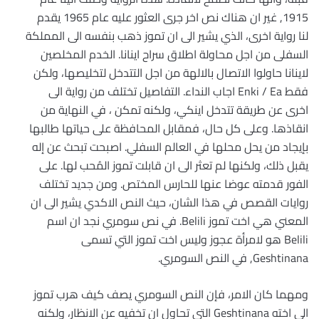
1915, غير ان هناك نص اخر جرى العثور عليه عام 1965 يقدم
لنا رواية اخرى، الذي يشير الى ان تموز ذهب بنفسه الى المملكة
السفلى من اجل محاولة اطلاق سراح اينانا. الخدم المخلصين
لاينانا حاولوا الاتصال بالالهة من اجل التتدخل لتخليصها، ولكن
فقط Enki / Ea اجاب النداء. التفاصيل تختلف من رواية الى
اخرى عن طريقة تتدخل اينكي، ولكنه تمكن ، في النهاية من
انقاذها. وعلى كل حال، فمقابل المحافظة على حياتها طالبها
بإيجاد من يحل محلها في العالم السفلي. اصبحت تبحث عن إله
يقبل ذلك، ولكنها لم تعثر الى ان قابلت تموز المُحب لها. على
الفور قدمته عوضا عنها للحارس المختص. ومن جديد تختلف
روايات القصص في هذا الشان، حيث النص الاكدي يشير الى ان
المعني هي اخت تموز Belili. في نص سومري نجد ان اسم
Belili هو لامرأة عجوز وليس اخت تموز التي تسمى
Geshtinana, في النص السومري.
ومهما كان الامر، فإن النص السومري يصف كيف هرب تموز
الى اخته Geshtinana التي تحاول ان تخفيه عن الانظار، ولكنه