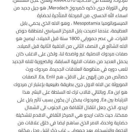
وفي التوراة جرى ذكره كمردوخ Merodach, هو جيل جديد من
اسماء الله الحسنى، من المرحلة المتأخرة لحضارة
الميسوباتوميا Mesopotamia ، وهو الاله الذي يحمي بابل
العظيمة، عندما اصبحت بابل المركز السياسي لمنطقة حوض
الفرات، في عصر حمورابي 1800 سنة قبل الميلاد، ليصبح هو
الاله الشائع في النصف الثاني من الالفية الثانية قبل الميلاد.
صفات مردوك الاصلية غير واضحة لنا، ولكن على الاغلب كان
يحمل العديد من صفات الالهة السابقة، والضرورية للاله الجديد
للعب دوره في منظومة العلاقات الجديدة. مردوك ورث
خصائص من من إلهين على الاقل، هم Ea, Enlil. الصفات
الموروثة عن الاله الاول جرى بطريقة طبيعية بإعتبار ان مردوك
هو ابن Ea, وبالتالي فالاب ترك له السلطة على البشر. هذا
الارتباط بين Ea, ومردوك يمكن ان يكون بسبب تاثير بابل على
اريدو، الذي جعل انتقال الثقافة من الجنوب الى الشمال
ممكنا، حيث كانت اريدو هي المركز الثقافي الاقدم لتشكيلة
حضارية واحدة، الامر الذي ساهم ايضا في خلق علاقات من
الاخوة والانسجام. بعد حمورابي، غاب ذكر انليل وحل مكانه