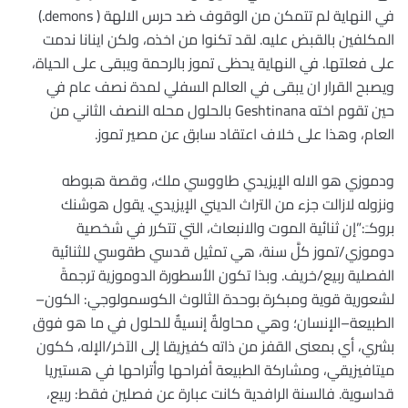
في النهاية لم تتمكن من الوقوف ضد حرس الالهة ( demons.)
المكلفين بالقبض عليه. لقد تكنوا من اخذه، ولكن اينانا ندمت
على فعلتها. في النهاية يحظى تموز بالرحمة ويبقى على الحياة،
ويصبح القرار ان يبقى في العالم السفلي لمدة نصف عام في
حين تقوم اخته Geshtinana بالحلول محله النصف الثاني من
العام، وهذا على خلاف اعتقاد سابق عن مصير تموز.
ودموزي هو الاله الإيزيدي طاووسي ملك، وقصة هبوطه
ونزوله لازالت جزء من التراث الديني الإيزيدي. يقول هوشنك
بروكـَ:”إن ثنائية الموت والانبعاث، التي تتكرر في شخصية
دوموزي/تموز كلَّ سنة، هي تمثيل قدسي طقوسي للثنائية
الفصلية ربيع/خريف. وبذا تكون الأسطورة الدوموزية ترجمةً
لشعورية قوية ومبكرة بوحدة الثالوث الكوسمولوجي: الكون–
الطبيعة–الإنسان؛ وهي محاولةٌ إنسيةٌ للحلول في ما هو فوق
بشري، أي بمعنى القفز من ذاته كفيزيقا إلى الآخر/الإله، ككون
ميتافيزيقي، ومشاركة الطبيعة أفراحها وأتراحها في هستيريا
قداسوية. فالسنة الرافدية كانت عبارة عن فصلين فقط: ربيع،