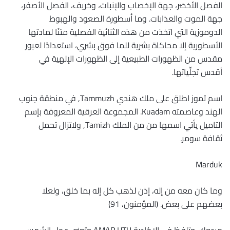
الفصل الأخضر، جهة الإخصاب والإنبات، وخريف، الفصل الأصفر،
جهة الموت والعذابات. وما أسطورة الصعود والهبوط
الدوموزية التي اتخذت من هذه الثنائية الفصلية متنًا لمادتها
الأسطورية إلا محاكاة بشرية للما فوق بشري، استعدادًا لعبور
مقدس من الظهورات الطبيعية إلى الظهورات الإلهية في
أقدس تجلِّياتها.
اسم تموز اطلق على ملك هندي Tammuzh, في منطقة جنوب
الهند وعاصمته Kuadam. المجموعة العرقية المعروفة بإسم
التاميل يأتي اسمها من من الملك Tamizh, ولاتزال تحمل
ثقافة سومر.
Marduk
وما كان معه من إله، إذن لذهب كل إله بما خلق، ولعلا
بعضهم على بعض. (المؤمنون، 91)
مردوك، وتلفظ في الاكادية AMAR.UTU وتعني عجل الشمس،