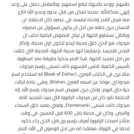
طلبهم، ووعد بالجهاد لرفع اسمهم، وبالمقابل حصل على وعد
إلهي بمكافأته. عندما تمكن من قتل عدوه وعدو الله انتزع
منه قرص القدر واخذه لنفسه. في عصره كان الاعتقاد ان
الانسان جرى خلقه من اجل ان يكون مسؤول عن مصيره،
وبالتالي تستطيع الالهة ان ترتاح. النصوص البابلية تكتب ان
مردوك هو الذي خلق مدينة اريدو لتكون اول مدينة، واكثر
المدن تقديسا، بإعتبارها انها مدينة الالهة، المدينة التي خلقت
من اجل تمجيد الالهة. هذا الامر يذكرنا بطريقة سرد اسطورة
تأسيس الكعبة. الناس انفسهم كانت تسمى بإسم مردوك،
مثلا نرى في الكتاب العبري، (Book of Esther) انه استخدم اسم
مردوخاي عوضا عن اسمه العبري Bilshan, وهي عادة لازالت
حية حتى اليوم، ولكن جرى تعويض اسم مردوك بإسم الله. إله
الحكمة نابو كان ابن مردوك. الزقورة التي بنيت لتمجيد الاله
مردوك كانت تسمى Etemenanki, وتعني معبد خلق السماء
والارض، وكان في مدينة بابل، 600 قبل المسيح. في وقت
متأخر اصبحت الزقورة تُعرف بإسم برج بابل، الذي جاء ذكره
لاحقا في التوراة، معتقدا انه من اجل الوصول الى الله، الامر