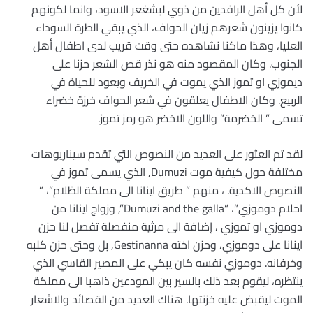
لأن كل أهل الرافدين من ذوي لبشغعر الاسود، وانما لكونهم
كانوا يزينون شعرهم زيان الحواف، الذي يبقي الطرة السوداء
العليا، وهذا ماكنا نشاهده حتى وقت قريب لدى اطفال أهل
الجنوب. وكان المقصود منه هو نذر قص الشعر حزنا على
ديموزي او تموز الذي يموت في الخريف ويعود للحياة في
الربيع. وكان الاطفال يعلقون في شعر الحواف خرزة خضراء
تسمى ” الخضرمة” واللون الاخضر هو رمز تموز.
لقد تم العثور على العديد من النصوص التي تقدم سيناريوهات
مختلفة حول كيفية موت Dumuzi, الذي يسمى تموز في
النصوص الاكدية. ، منهم ” طريق اينانا الى مملكة الظلام”، ”
احلام دوموزي”، “Dumuzi and the galla”, وزواج اينانا من
دوموزي او تموزي ، إضافة الى مرثية منفصلة تفصل لنا حزن
اينانا على دوموزي، وحزن اخته Gestinanna, بل وحتى حزن كلبه
وخرفانه. دوموزي نفسه كان يبكي على المصير القاسي الذي
ينتظره، ليقوم بعد ذلك بالسير بين المودعين ذاهبا الى مملكة
الموت ليقبض عليه خزنتها. هناك العديد من القصائد والاشعار