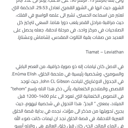
الشهر، حيث انها في الشهر القمري تعادل 29،53. الحكمة التي
تعتبر من اسماءه الحسنى، تشير الى علمه الواسع في الفلك،
حيث مراقبة مراحل القمر يلعب دورا هاما. السعي لتركيز كل
الصلاحيات في مركز واحد، في مرحلة لاحقة، جعله يحصل على
العديد من صفات بقية الثالوث المقدس، (شاماش وعشتار).
Tiamat – Leviathan
في الاصل كان تيامات إله ذو صورة خرافية، من العصر البابلي
والسومري، وشخصية رئيسية في ملحمة الخلق، Enûma Elish.
في الجدول الاوغاريتي للباحث John CL Gibson, حيث توجد
القصص والملاحم الكنعانية، يأتي ذكر هذا الاله بإسم “tehom”
في النصوص الكنعانية التي تعود الى عام 1400-1200 قبل
الميلاد، بمعنى ” البحر”. هذا التحول في شخصية تيهوم، حيث
يجري تحويلها من مذكر الى مؤنث، نجده في بداية قصة الخلق
العبرية اللاحقة. في قصة الخلق نجد ان تيمات كانت ضوء الله
في الماء المالح، الذي كان قبل خلق العالم. هي والاله آبسو