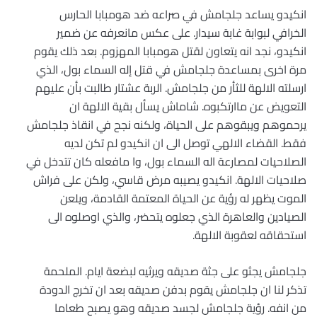
انكيدو يساعد جلجامش في صراعه ضد هومبابا الحارس
الخرافي لبوابة غابة سيدار. على عكس مانعرفه عن ضمير
انكيدو، نجد انه يتعاون لقتل هومبابا المهزوم. بعد ذلك يقوم
مرة اخرى بمساعدة جلجامش في قتل إله السماء بول، الذي
ارسلته الالهة للثأر من جلجامش. الربة عشتار طالبت بأن عليهم
التعويض عن ماارتكبوه. شاماش يسأل بقية الالهة ان
يرحموهم ويبقوهم على الحياة، ولكنه نجح في انقاذ جلجامش
فقط. القضاء الالهي توصل الى ان انكيدو لم تكن لديه
الصلاحيات لمصارعة اله السماء بول، وا مافعله كان تتدخل في
صلاحيات الالهة. انكيدو يصيبه مرض قاسي، ولكن على فراش
الموت يظهر له رؤية عن الحياة المعتمة القادمة، ويلعن
الصيادين والعاهرة الذي جعلوه يتحضر، والذي اوصلوه الى
استحقاقه لعقوبة الالهة.
جلجامش يجثو على جثة صديقه ويرثيه لبضعة ايام. الملحمة
تذكر لنا ان جلجامش يقوم بدفن صديقه بعد ان تخرج الدودة
من انفه. رؤية جلجامش لجسد صديقه وهو يصبح طعاما