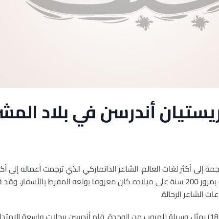
ستيان أندرسن في بلاد المش
 إلى أكثر لغات العالم. الشاعر الدانماركي الذي ترجمت أعماله إلى أك
أندرسن، والذي يُحتفل في هذه السنة بمرور 200 سنة على ميلاده كان معروفا بولعه المفرط با
ت الشاعر الرحالة.
كان السفر بالنسبة لأندرسن(1805-1875) يمثل وسيلة للهروب من الوحدة. قام أندرسن برحلات واسعة