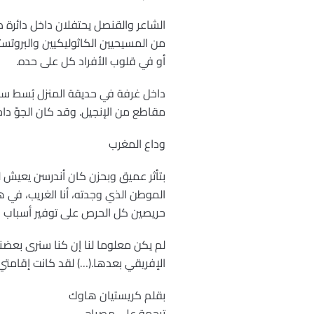
الشاعر والقنصل يحتفلان داخل دائرة ض
من المسيحيين الكاثوليكيين والبروتست
أو في قلوب الأفراد كل على حده.
داخل غرفة في حديقة المنزل بُسط سج
مقاطع من الإنجيل. وقد كان الجوّ دا
وداع المغرب
بتأثر عميق وبحزن كان أندرسن يعيش لح
الموطن الذي وجدته، أنا الغريب، في هذ
حريصين كل الحرص على توفير أسباب ال
لم يكن معلوما لنا إن كنا سنرى بعض
الإفريقي بعدها.(…) لقد كانت إقامتي
بقلم كريستيان هاوك
ترجمة علي مصباح