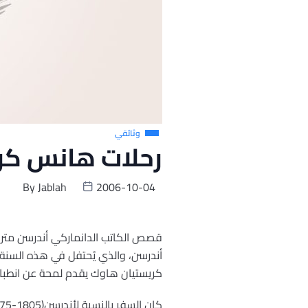
وثائقي
رحلات هانس كري
By
Jablah
2006-10-04
قصص الكاتب الدانماركي أندرسن مترجمة
كريستيان هاوك يقدم لمحة عن انطباعا