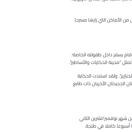
من الأماكن التي زارها مسرحا
نه من خلالها قد قام بسفر داخل طفولته الخاصة؛
مثل “مدينة الحكايات والأساطير”.
نازير”. ولقد استندت الحكاية
ن الجديدتان الأخريان ذات طابع
ن شهر نوفمبر/تشرين الثاني