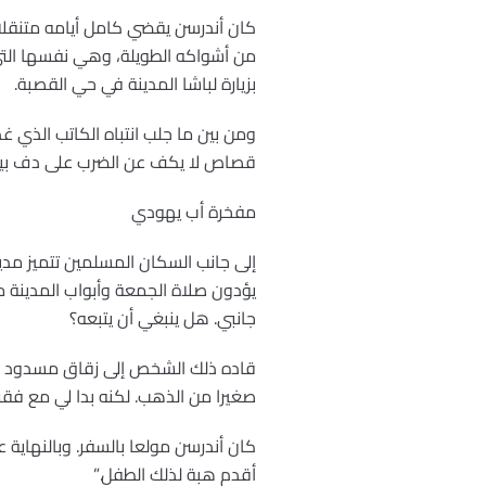
كان أندرسن يقضي كامل أيامه متنقلا 
من أشواكه الطويلة، وهي نفسها التي أ
بزيارة لباشا المدينة في حي القصبة.
ومن بين ما جلب انتباه الكاتب الذي 
قصاص لا يكف عن الضرب على دف بينم
مفخرة أب يهودي
إلى جانب السكان المسلمين تتميز مدي
يؤدون صلاة الجمعة وأبواب المدينة م
جانبي. هل ينبغي أن يتبعه؟
قاده ذلك الشخص إلى زقاق مسدود وكا
صغيرا من الذهب. لكنه بدا لي مع فقر
كان أندرسن مولعا بالسفر. وبالنهاية 
أقدم هبة لذلك الطفل.”