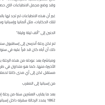
وقد وضع مجمل الانطباعات التي حصلت 
غير أن هذه الانطباعات لم تجد لها 
لتلك الحكايات، مثل ألمانيا وإسبانيا و
الحنين إلى “ألف ليلة وليلة”
ذلك أن أباه كان قد قرأ عليه في سنوا
ومباشرة بعد عودته من هذه الرحلة برزت
الأخيرة منها، كما هو متداول في طريق
مستقل. لكن إلى أي مدى كانتا تحملان
من إسبانيا إلى المغرب
بعد ما يقارب العشرين سنة من رحلة إ
1862 يمدد الرحالة سفرته داخل إسبانيا مستقلا الباخرة من جبل طارق باتجاه شمال إفريقيا. وقد قضى بعدها أسبوعا كاملا في طنجة.