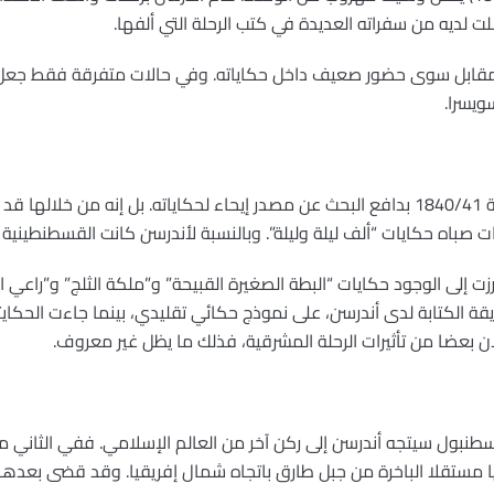
لديه من سفراته العديدة في كتب الرحلة التي ألفها.
بالمقابل سوى حضور صعيف داخل حكاياته. وفي حالات متفرقة فقط جعل 
سويسرا.
لم تكن رحلة أندرسن إلى إسطنبول سنة 1840/41 بدافع البحث عن مصدر إيحاء لحكاياته. بل إ
ت صباه حكايات “ألف ليلة وليلة”. وبالنسبة لأندرسن كانت القسطنطينية ت
 إلى الوجود حكايات “البطة الصغيرة القبيحة” و”ملكة الثلج” و”راعي الخ
ة الكتابة لدى أندرسن، على نموذج حكائي تقليدي، بينما جاءت الحكايتا
 بعضا من تأثيرات الرحلة المشرقية، فذلك ما يظل غير معروف.
سطنبول سيتجه أندرسن إلى ركن آخر من العالم الإسلامي. ففي الثاني م