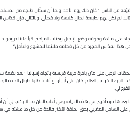
يّقة من الناس: “كان ذلك يوم الأحد. وبما أن سكّان طنجة من المسلمين 
انت لم تكن لهم بطبيعة الحال كنيسة ولا مُصلّى. وبالتالي فإن قدّاس ا
اد على مائدة وفوقه وضع الإنجيل وكتاب المزامير. قرأ علينا درومون
خل هذا القدّاس المجرد من كل فخامة ملائما للخشوع والتأمل.”
ظات الرحيل على متن باخرة حربية فرنسية باتجاه إسبانيا. “بعد بضعة س
ا الجزء الآخر من العالم. كان علي أن أودع أناسا ظلوا طوال المدة الزم
فرح لي.
نا بعدها مرة أخرى في هذه الحياة؛ وفي أغلب الظن قد لا يكتب لي أ
 على الساحل المغربي بحق الحلقة الأكثر فائدة من كل ما عشته في هذه