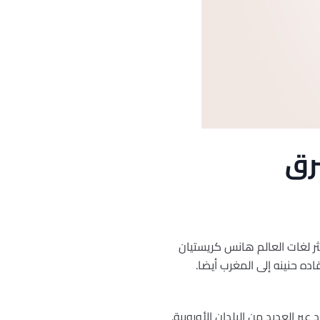
رق
ثر لغات العالم هانس كريستيان
لأسفار. وقد قاده حنينه إلى المغرب أيضا.
 الامتداد عبر العديد من البلدان الأوروبية.