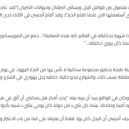
بفضول بين قوافل الإبل وبساتين البرتقال وحيوانات الضربان (“لقد ع
ستعملها الآن غلافا لقلم الحبر”). وقد أقام أندرسن في الأثناء لدى ال
غدا شهيرا بحكاياته في العالم كله هذه المعاينة:”.. جمع من الموريس
ا كان يروي حكاياته…”
نة طنجة بحضور مجموعة سكانية لا بأس بها من التجار اليهود. في يوم
قفلة بسبب ذلك، والشوارع تبدو خالية، خاطبه رجل يهودي في الشارع ورا
ن في الواقع يريد أن يريه بيته: “رحت أفكر هل يمكنني أن أثق في ه
ه أمينا وصادقا، بينما كل شيء من حولنا كان يوحي بشيء شبيه بأجواء
عرف أندرسن أن الرجل كان يود فقط أن يعرفه على ابنه من باب الاعتزاز و