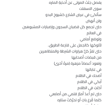
يفصل جثثَ الموتى عن أحذيةِ الماره
سوى الاسفلت
سأتكئ في عرضِ الشارع كشيوخ البدو
ولن أنهض
حتى تجمع كل قضبان السجون وإضبارات المشبوهين
في العالم
وتوضع أمامي
لألوكها كالجمل على قارعة الطريق..
حتى تفرَّ كلُّ هراواتِ الشرطة والمتظاهرين
من قبضات أصحابها
وتعود أغصاناً مزهرة (مرةً أخرى)
في غاباتها
أضحك في الظلام
أبكي في الظلام
أكتبُ في الظلام
حتى لم أعدْ أميّز قلمي من أصابعي
كلما قُرعَ بابٌ أو تحرَّكتْ ستاره