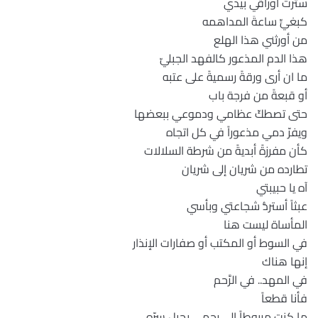
سترتُ أوراقي بيدي
كبغيٍّ ساعةَ المداهمه
من أورثني هذا الهلع
هذا الدم المذعور كالفهد الجبليّ
ما ان أرى ورقةً رسميةً على عتبه
أو قبعةً من فرجة باب
حتى تصطكّ عظامي ودموعي ببعضها
ويفرّ دمي مذعوراً في كل اتجاه
كأن مفرزةً أبديةً من شرطة السلالات
تطارده من شريان إلى شريان
آه يا حبيبتي
عبثاً أستردُّ شجاعتي وبأسي
المأساة ليست هنا
في السوط أو المكتب أو صفارات الإنذار
إنها هناك
في المهد.. في الرَّحم
فأنا قطعاً
ما كنت مربوطاً إلى رحمي بحبل سرّه