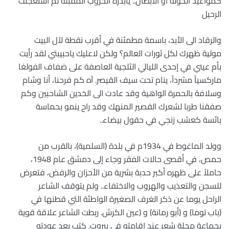
كمواعيد الخونة أو الأبطال.. يابذرة الحروب المقبلة لم استعجلت
الرحيل‏
والرقاد الى الأبد، باسمة مطمئنة في أقرب نقطة لآل البيت
مولية ظهرك لكل ثورات العالم؟ ولكن لاعليك ياحبيبتي لقد رأيت
بأم عيني في إحدى الليالي الثلجية العاصفة على ضفاف الفولغا
ماركسياً مشرداً، ينام تحت سيف القيصر. آه كم فرحنا، أنا وشام
وسلافة بالحمرة الواهية وقد عادت الى الخدين الشاحبين وكم
صفقنا طربا لشعرك القصير المنهك وقد راح ينمو بحماسة
بائسة كعشب زنجي في حقول بيضاء..
وولد الماغوط في 1934م في بلدة (السلمية)، بالقرب من
حمص، في أقصى حالات الفقر وجاء إلى دمشق عام 1948،
حاملاً على ظهره أكبر حدبة بشرية من الأحزان والرفض، فتعرض
للسجن والتعذيب والهروب والاختفاء.. ولم يتوقف الشاعر
الراحل يوما عن ذكر الغرف الصغيرة الواطئة التي قطنها في
(باب توما) و (أبو رمانة) و (عين الكرش. ربطت الشاعر علاقة قوية
بجماعة مجلة شعر عند إقامته في بيروت. كتب بعد عودته