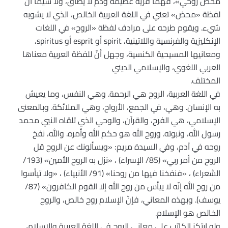
محض روحي»، فهما فرية عظيمة وذم لا يطاق، ولا سيما أنّ
لفظة «محض» تعني في اللغة العربية الخالص، الذي لا يشوبه
شيء. ويقوم طرحه على مرادف لفظة «الروح» في اللغات
الإنكليزية والفرنسية واللاتينية، spirit أو esprit أو spiritus،
ومعانيها المسيحية الكنسية، وجهل أنّ للفظة العربية معناها
العربي اللغوي، والإسلامي الديني
المختلف.
في اللغة العربية، الروح هي الرحمة. وهي النفس، وما يعيش
به الإنسان. وهي، في الجمع، الأرواح، وهي الملائكة. وبالمعنى
الإسلامي، هي الفرح، والقرآن، والوحي الذي تلقاه النبي محمد
رسول الله، ونبوته. وروح الله هو حكم الله وأمره. والله، نفخ
روحه في آدم، وفي السيدة مريم: «ويسألونك عن الروح قل
الروح من أمر ربي» (85/ الإسراء) ، «نزل به الروح الأمين» (193/
الشعراء) ، «فنفخنا فيها من روحنا» (91/ الأنبياء) ، «ولا تيأسوا
من روح الله إنّه لا ييأس من روح الله إلا القوم الكافرون» (87/
يوسف). وبهذه المعاني، فإنّ الإسلام روح خالص، والروح
الخالص هو الإسلام.
ولو ارتكز الكاتب على معاني الروح في اللغة العربية والإسلام،