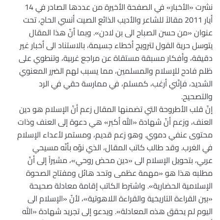
نشرت «الأخبار» في الصفحة الأخيرة من عددها الصادر في 14
أيار 2011 مقالاً للشاعر والأديب الذائع الصيت أنسي الحاج، تحت
عنوان «من حسن الصباح الى بن لادن». وبما أنّ هذا المقال
يتوسل حرية القول لترويج أخطاء جسيمة، بالاستناد الى أخبار غير
دقيقة، وأفكار مسبقة مستقاة عن مراجع غربية، وتنطوي على
ظلم فادح للإسلام والمسلمين، مما يسبب لهم الضرر المعنوي
الشديد، فإنّني أرغب، كمسلم، في ممارسة حقي في الرد
والتصحيح.
إنّ قلب الأطروحة التي تضمنها المقال زعم أنّ الإسلام هو دين
العنف، وزعم أنّ شهادة «الله أكبر» هي دعوة إلى العنف وذات
محتوى عنفي دموي. وهو زعم قديم، ومستمر لأعداء الإسلام
في الغرب. وقد طالب كاتب المقال، الذي نوّه بأنّه مسيحي
عربي، بتحويل الإسلام الى «دين محض روحي»، مشيراً إلى أنّ
مطلبه هذا هو «مهمة عظمى وتحد هائل ومفتاح الصحوة
الإسلامية الحضارية». واشترط الكاتب إقامة معادلة صحيحة
«بين القراءة التاريخية والقراءة اللاهوتية»، لأنّ «الإسلام الى
اليوم لم يحقق هذه المعادلة». ويدعو إلى تجريد شهادة «الله