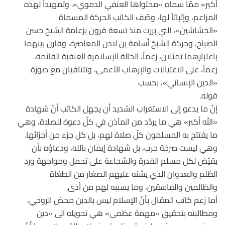
أكبر» ممّا سماه «محتواها العنفي الدموي». وتمهيداً لهذه
المزاعم، وإثباتاً لها، وصّف الكاتب الحركة المسماة
«الحشاشين»، التي برزت منذ تسعة قرون بزعامة الشيخ حسن
الصباح، وحركة الشيخ أسامة بن لادن المعاصرة، وقارن بينهما
باعتبارهما تمثلان، زعماً، الحالة الإسلامية العنفية القائمة،
زعماً، على الاغتيالات والإرهاب الأعمى، وتتنافيان مع صورة
«الدين الإنساني»، بحسب
قوله.
إنّ ما يدعو إلى الاستغراب الشديد أن يجهل الكاتب أنّ شهادة
«الله أكبر» هي ما يردّد من المآذن في كلّ دعوة للصلاة، وهي
ما يفتتح به المسلمون كلّ صلاة لهم، بل كل جزء من أجزائها.
وهي ليست صرخة حرب، بل شهادة إيمان بالله، ودعاؤه بأن
يقيّض لكل مسلم القدرة والشجاعة على تحمل ومواجهة ورد
الظلم والعدوان الذي يشنه عليهم الصغار من الطغاة
والظالمين والفاسقين، وما يسببه لهم من أذى.
أما زعم كاتب المقال بأنّ الإسلام ليس بالدين محض الروحي،
ومطالبته بتحقيق «مهمة عظمى» هي تحويله الى «دين