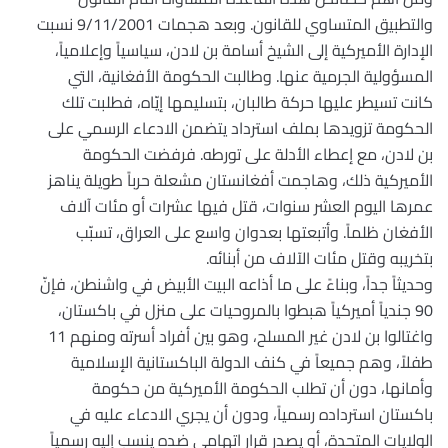
والتطبيق المتساوي للقانون. وبعد هجمات 9/11/2001 نسبت
الإدارة الأميركية إلى الشيخ أسامة بن لادن، سياسياً وإعلامياً،
المسؤولية الجرمية عنها. وطالبت الحكومة الأفغانية، التي
كانت تسيطر عليها حركة طالبان، بتسليمها إيّاه، فطلبت تلك
الحكومة تزويدها بملف استرداد يتضمن الادعاء الرسمي على
بن لادن، مع إعطاء الأدلة على تورطه. فرفضت الحكومة
الأميركية ذلك، وهاجمت أفغانستان مشعلة حرباً طويلة يناهز
عمرها اليوم العشر سنوات، قتل فيها عشرات أو مئات آلاف
الأفغان ظلماً. وأتبعتها بعدوان واسع على العراق، تسبّب
بتخريبه وقتل مئات الآلاف من أبنائه.
وحديثاً جداً، وبناءً على ما أذاعه البيت الأبيض في واشنطن، فإنّ
90 جندياً أميركياً هبطوا بالمروحيات على منزل في باكستان،
واغتالوا بن لادن غير المسلح، وهو بين أفراد أسرته ومنهم 11
طفلاً، وهم جميعاً في كنف الدولة الباكستانية الإسلامية
وأمانها، دون أن تطلب الحكومة الأميركية من حكومة
باكستان استرداده رسمياً، ودون أن يجري الادعاء عليه في
الولايات المتحدة، أو يصدر قرار اتهامي ضده ينسب إليه رسمياً