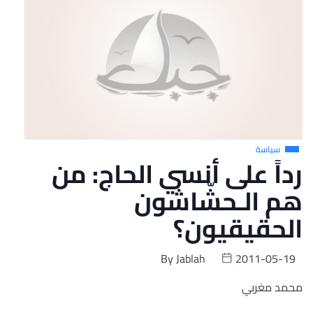
سياسة
رداً على أنسي الحاج: من
هم الـحشّاشون
الحقيقيون؟
By
Jablah
2011-05-19
محمد مغربي