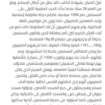
فإنّ الصباح، بشهادة الكاتب ذاته، بطل من أبطال الإسلام، وبلغ
من العمر 28 سنة عندما بدأت الحرب الصليبية الأولى على
المسلمين عام 1096 ميلادية، فتزعّم حركة مقاومة إسلامية
روّعت المعتدين الصليبييّن، كما تروي كل قواميس اللغة
الإنكليزية. ولم يفهم الصليبيون أنّ تلك المقاومة كانت تنبع من
آيات القرآن الكريم التي تأمر بمقاتلة الذين يقاتلون المسلمين
عدواناً أو يخرجونهم من ديارهم (8 و9/ الممتحنة
و190ـــــ191/ البقرة و264/ البقرة)، كما لم يفهم الصليبيون
سرّ إيمان المقاتلين المسلمين بالجنة إذا استُشهدوا، وسر
بقائهم «أحياءً عند ربهم يرزقون» (169/ آل عمران)، فألصقوا
بهم تهمة تعاطي الحشيش! ونعتوهم بالحشاشين، فتحوّلت
اللفظة مصطلحاً لاتينياً assassin، ويَعني المجرم الذي يقتل
بالاغتيال دون مصلحة خاصة أو عداء خاص للقتيل. وتناسى
الصليبيون أنّهم لدى احتلالهم القدس اغتالوا عشرة آلاف
مسلم وهم يصلّون في حرم المسجد الأقصى، وحوّلوا مسجد
مروان الى إسطبل خيل، والمسجد الأقصى الى كاتدرائية. وكان
الصليبيون كلما استولوا على مدينة للمسلمين، أبادوا سكانها