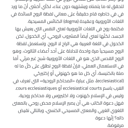
لتحقق له ما يتمناه ويشتهيه دون عناء، لكنّي أخشى أنّ ما ورد
في في خاطره قام حقيقةً على معاني لفظة الروح السائدة في
اللغات الأوروبية وعقيدة (dogma) الكنائس المسيحية.
فكلمة روح في اللغات الأوروبية تعني النفس التي يعيش بها
الجسد، لكنّها تعني أيضاً المشروب الروحي، أي الكحول، لكن
الكحول في اللغة العربية هي الراح لا الروح. وتستعمل لفظة
الروح مسيحياً مرة واحدة للدلالة على أحد أعضاء الثالوث، وهو
الروح القدس الذي هو في اللغات الأوروبية شبح غير مرئي. أما
في الاستعمال العملي، فإنّ لفظة الروح تطلق على كلّ ما له
صلة بالكنيسة، أي كل ما هو كهنوتي أو إكليركي
(ecclesiastical)، مثل عبارة «المحاكم الروحية» التي تعرف في
الغرب باسم ecclesiastical courts أو cours ecclesiastiques.
وليس في الإسلام كهنوت ولا اكليروس ولا محاكم روحية،
فهل دعوة الكاتب هي أن يصير الإسلام محض روحي بالمعنى
اللغوي الغربي والمعنى المسيحي الكنسي، وبالتالي نقيض
ذاته؟ إنّها دعوة
مرفوضة.