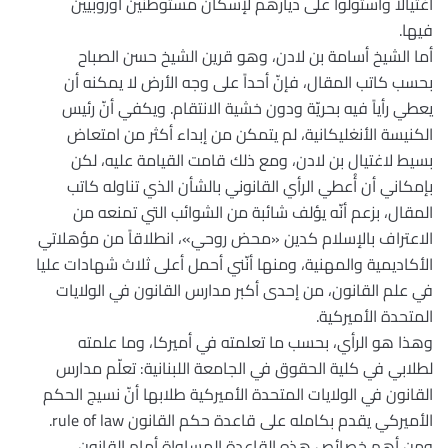
اغتيالاً واستولوا على ديارهم لإسكان مستوطنين أوروبيين
فيها.
أما الشيخ أسامة بن لادن، وهو قرين الشيخ حسن الصباح
بحسب كاتب المقال، فإنّ أحداً على وجه الأرض لا يمكنه أن
يعطي رأياً فيه بحريّة ودون خشية الانتقام. ويكفي أنّ رئيس
الكنيسة الأنغليكانية، لم يتمكن من إبداء أكثر من امتعاض
بسيط لاغتيال بن لادن، ومع ذلك قامت القيامة عليه، لكن
بإمكاني أن أُعطي الرأي القانوني بالشأن الذي تناوله كاتب
المقال، بزعم أنّه يؤلف شائبة من الشوائب التي تمنعه من
الاعتراف بالإسلام كدين «محض روحي»، انطلاقاً من مؤهلاتي
الأكاديمية والمهنية، ومنها أنّني أحمل أعلى ثلاث شهادات عليا
في علم القانون، من إحدى أكبر مدارس القانون في الولايات
المتحدة الأميركية.
وهذا هو الرأي، بحسب ما تعلمته في أميركا، وما علمته
لطلابي في كلية الحقوق في الجامعة اللبنانية: تعلّم مدارس
القانون في الولايات المتحدة الأميركية طلابها أنّ نسيج الحكم
الأميركي يقدم بكامله على قاعدة حكم القانون rule of law.
ومن أهم خصائص هذه القاعدة المساواة أمام القانون