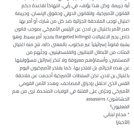
أية جريمة. وكل هذا يؤلف، في رأيي، انتهاكاً لقاعدة حكم
القانون الأميركية، وللقانون الدولي وحقوق الإنسان، وجريمة
اغتيال توجب الملاحقة الجزائية ضد كل من شارك أو أمر بها.
صدر الأمر باغتيال بن لادن عن الرئيس الأميركي بموجب قانون
خاص يجيز الاغتيالات (targeted killings) بمجرد أمر بسيط. وهو
يشبه قانوناً إسرائيلياً غير مكتوب، بالمعنى ذاته، نتج منه اغتيال
المئات من الأبطال اللبنانيين والفلسطينيين، وجلّهم من
المسلمين، وأسماؤهم معروفة ولا تنكر إسرائيل مسؤوليتها
عن هذه الجرائم، بل تفتخر بها، كما يفتخر الأميركيون اليوم
باغتيال بن لادن، لكن السلطات الأميركية أحجمت عن ملاحقة
القس الذي احتفل بإحراق المصاحف، وهدد الأمن القومي
الأميركي وحرّض على الفتنة في الولايات المتحدة. ترى من هم
الحشاشون/ assassins
الفعليون؟
* محامٍ لبناني
(الأخبار)