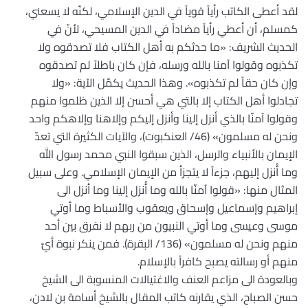
لقد أعطى الكاتب رأياً قوياً في الدين الإسلامي، لكنّه لا يسعني،
كمسلم، أن أعطي رأياً مضاداً في الدين المسيحي، لأنّ في
الحديث الشريف: «ما حدثكم به أهل الكتاب فلا تصدقوه ولا
تكذبوه وقولوا آمنا بالله ورسله، فإن كان باطلاً لم تصدقوه
وإن كان حقاً لم تكذبوه». وهذا الحديث يكمّل الآية: «ولا
تجادلوا أهل الكتاب إلا بالتي هي أحسن إلا الذين ظلموا منهم
وقولوا آمنّا بالذي أنزل إلينا وأنزل إليكم وإلاهنا وإلاهكم واحد
ونحن له مسلمون» (46/ العنكبوت)، والآيات الكثيرة التي تعدّ
الإيمان بالأنبياء والرسل، الذين سبقوا النبي محمد رسول الله
وما أُنزل إليهم، جزءاً لا يتجزأ من الإيمان الإسلامي. وعلى سبيل
المثال منها: «قولوا آمنّا بالله وما أُنزل إلينا وما أنزل الى
إبراهيم وإسماعيل وإسحاق ويعقوب والأسباط وما أوتي
موسى وعيسى وما أوتي النبيون من ربهم لا نفرق بين أحد
منهم ونحن له مسلمون» (136/ البقرة). فمن ينكر نبوة أيّ
منهم أو رسالته يصبح كافراً بالإسلام.
وبالعودة الى مزاعم العنف والاغتيالات المنسوبة الى الشيخ
حسن الصباح، الذي يقارنه كاتب المقال بالشيخ أسامة بن لادن،