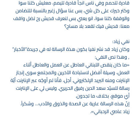
قادرة تتحمم وفي ناس انجأ قادرة تتيمم، معليش كلنا سوا
وكتر خيرك على كل شي، بس عنا سؤال زغير بالنسبة للتضامن
والوقفة كلنا سوا، انو يعني بس لنعرف قديش رح تضل واقف
معنا: قديش فيك تقعد بلا مساج؟
نفي زياد:
وكان زياد قد نشر نفيا بكون هذة الرسالة له في جريدة”الأخبار”
, وهذا نص النفي:
«ما كان ينقص اللبناني العاطل عن العمل والعاطل أثناء
العمل، وسيلة أفضل لاستباحة الآخرين والمجتمع سوى إنجاز
الإنترنت ومنه البريد الإلكتروني. أجل، فأنا لم أوجّه عبر الإنترنت أيّة
رسالة للسيّد سعد الدين رفيق الحريري. وليس لي على الإنترنت
أيّ موقع، بخلاف ما تجدون.
إنّ هذه الرسالة عارية عن الصحة والذوق والأدب… وشكراً.
زياد عاصي الرحباني».