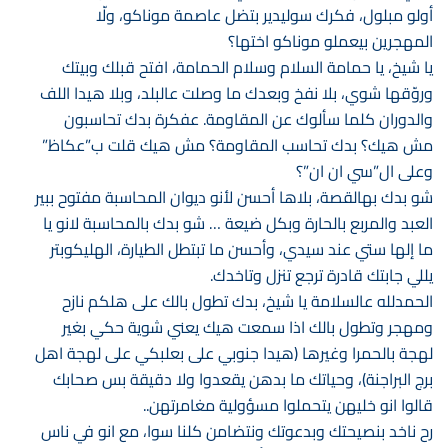
أولو مبلول، فكرك سوليدير بتضل عاصمة موناكو، ولّا
المهجرين بيعملو موناكو اختها؟
يا شيخ، يا حمامة السلام وسلام الحمامة، افتح قبلك وبيتك
وروّقها شوي، بلا نفخ وبعدك ما وصلت عالبلد، وبلا هيدا اللف
والدوران كلما سألوك عن المقاومة. عفكرة بدك تحاسبون
مش هيك؟ بدك تحاسب المقاومة؟ مش هيك قلت ب”عكاظ”
وعلى ال”سي ان ان”؟
شو بدك بهالقصة، بلاها أحسن لأنو ديوان المحاسبة مفتوح ببير
العبد والمربع بالحارة وبكل ضيعة … شو بدك بالمحاسبة لانو يا
ما إلها ستي عند سيدي، وأحسن ما تبتطل الطيارة، الهليكوبتر
يللي جابتك قادرة ترجع تنزل وتاخدك.
الحمدلله عالسلامة يا شيخ، بدك تطول بالك على هلكم نازح
ومهجر وتطول بالك اذا سمعت هيك يعني شوية حكي بغير
لهجة بالحمرا وغيرها (هيدا جنوبي على بعلبكي على لهجة اهل
برج البراجنة)، وحياتك ما بدهن يقعدوا ولا دقيقة بس صحابك
قالوا انو خليهن يتحملوا مسؤولية مغامرتهن..
رح ناخد بنصيحتك وبدعوتك ونتضامن كلنا سوا، مع انو في ناس