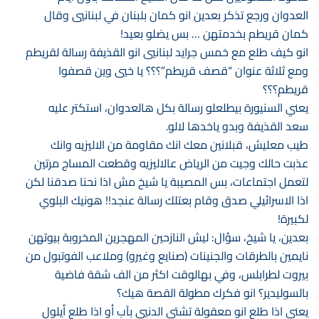
العدوان ورجع تذكر بعدين انو كمان بلبنان في لبنانيي وقال
كمان قريطم بخدمتهن … بس يضلو بعيد!
انو كيف طلع مع خمس جرايد لبنانيي انو القذيفة رسالة لقريطم
ومع ثلاثة عنوان “قصف قريطم”؟؟؟ يا خيي وين قصفوا
قريطم؟؟؟
يعني السنيورة بيطلعلو رسالة بكل هالعدوان، استكتر عليه
سعد القذيفة وبدو ياخدها لالو.
طيب معليش، قبلانين معك انك مقاومة من الاليزيه وانك
عذبت حالك وجيت من الرياض عالاليزيه وقطعت المساج مرتين
لتعمل اجتماعات، بس المصيبة يا شيخ مش اذا نحنا صدقنا لكن
اذا الاسرائيلي صدق وقام بعتلك رسالة عنجد!! هونيك البلوي
لكبيرة!
بعدين، يا شيخ، سؤال: ليش النازحين المهجرين المخروبة بيوتهن
نايمين بالطرقات والجنينات (صنايع وغيرو) وملاعب الفوتبول من
بيروت لطرابلس، وفي بهالوقت اكثر من الف شقة فاضية
بالسوليدير؟ انو فكرك مطولة القصة هيك؟
يعني اذا طلع انو معقولة تشتي الدنيي بآب أو اذا طلع أيلول