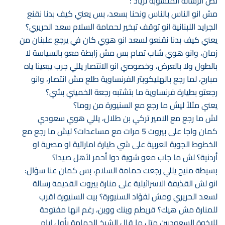
نص الرسالة المنسوبة لزياد :
مش انو الناس بالناس ونحنا بسعد، بس يعني كيف بدنا نقنع
الجرايد اللبنانية انو توقف تبخير لحمامة السلام سعد الحريري؟
يعني كيف بدنا نقنعو لسعد انو هوي كان في يرجع علبنان من
زمان، وانو هوي شاب تمام بس مش زابطة معو بالسياسة لا
بالطول ولا بالعرض، وخصوصي انو الانتصار يللي جرب يبعينا ياه
مبارح، لما رجع بالهليكوبتر الفرنساوية طلع مش انتصار، وانو
رجعتو بطيارة فرنساوية ما بتشتبه رجعة الخميني بشي؟
يعني مثلاً ليش ما رجع مع السنيورة من روما؟
لش ما رجع مع الامير تركي بن طلال، يللي هوي سعودي
كمان واجا على بيروت 5 مرات مع مساعدات؟ ليش ما رجع مع
الخطوط الجوية العربية على شي طيارة اماراتية او مصرية او
أردنية؟ لش ما جاب معو شوية دوا أحمر لأهل صيدا؟
بسيطة منيح يللي رجعت حمامة السلام، بس كمان عنا سؤال:
انو لش القذيفة الاسرائيلية على منارة بيروت القديمة رسالة
لسعد الحريري ومش لفؤاد السنيورة؟ بيت السنيورة اقرب
للمنارة مش هيك؟ قريطم وينك ووين، رغم انها مفتوحة
للاخوة السعوديين متل ما قال الشيخ الحمامة بأول ايام