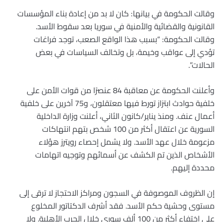
وقالت الحكومة في بيانها: كان لا بد من إعادة بناء المؤسسات
القانونية والقضائية والأمنية في سوريا بعد سقوط الأسد.
وقالت الحكومة: “بسبب هذا الواقع الصعب، توجد فراغات
تؤدي إلى عواقب وخيمة، بل وتخالف السياسات في بعض
الحالات”.
وأعلنت الحكومة عن معاقبة 84 عنصرًا من قوات الأمن على
خلفية حوادث ابتزاز تورط فيها معتقلون، و75 آخرين على خلفية
أعمال عنف. ومنذ يناير/كانون الثاني، أعلنت وزارة الداخلية
السورية عن اعتقال أكثر من 100 شخص بتهم انتهاكات
مزعومة خلال عهد الأسد. ولا يشمل إحصاء رويترز هؤلاء
الأشخاص الذين تم الكشف عن أسمائهم وتوجيه اتهامات
محددة إليهم.
إن الظروف الموصوفة في السجون ومراكز الاحتجاز لا ترقى إلى
مستوى وحشية حكم الأسد. فقد أشرف الدكتاتور المخلوع
على اختفاء أكثر من 100 ألف سوري خلال الحرب الأهلية. ولا