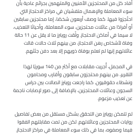
أفاد كل من المحتجزين الأمنيين والمتهمين بجرائم عادية بأن
سوء المعاملة والإهمال متفشيان في مراكز الاحتجاز التي
احتُجزوا فيها. كما وصف أربعون شخصًا، إما محتجزين سابقين
أو أفرادًا من عائلات محتجزين، سوء المعاملة، وأحيانًا التعذيب،
لا سيما في أماكن الاحتجاز. وثّقت رويترز ما لا يقل عن 11 حالة
وفاة لأشخاص رهن الاحتجاز، من بينهم ثلاث حالات قالت
عائلاتهم إنها لم تعلم بوفاة ذويهم إلا بعد دفن جثثهم.
في المجمل، أُجريت مقابلات مع أكثر من 140 سوريًا لهذا
التقرير، من بينهم محتجزون سابقون وأقارب ومحامون
ونشطاء حقوقيون. كما راجعت رويترز اتصالات بين حراس
السجون وعائلات المحتجزين، بالإضافة إلى صور لإصابات ناجمة
عن تعذيب مزعوم.
لم تتمكن رويترز من التحقق بشكل مستقل من بعض تفاصيل
روايات المحتجزين وعائلاتهم. لكن من تمت مقابلتهم اتفقوا
فيما وصفوه، بما في ذلك سوء المعاملة في مراكز الاحتجاز.