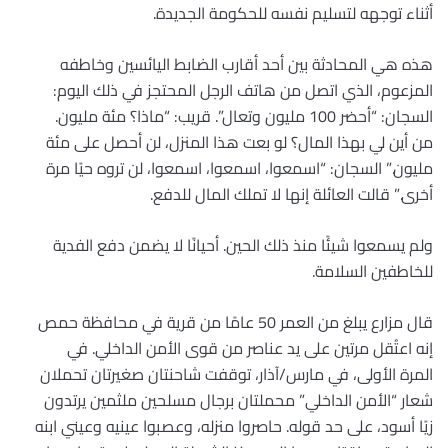
أثناء توجهه لتسليم نفسه للحكومة الجديدة.
هذه هي المحادثة بين أحد أقارب الضابط اليائسين وخاطفه
المزعوم، الذي اتصل من هاتف الرجل المحتجز في ذلك اليوم:
السجان: “أحضر 100 مليون وتعال”. قريب: “ماذا؟ مئة مليون.
من أين لي بهذا المال؟ لو بعت هذا المنزل، لن أحصل على مئة
مليون.” السجان: “اسمعوا، اسمعوا، اسمعوا، لن تروه حيًا مرة
أخرى.” قالت العائلة إنها لا تملك المال للدفع.
ولم يسمعوا شيئًا منذ ذلك الحين. أحيانًا لا يضمن دفع الفدية
للخاطفين السلامة.
قال مزارع يبلغ من العمر 50 عامًا من قرية في محافظة حمص
إنه اعتُقل مرتين على يد عناصر من قوى الأمن الداخلي. في
المرة الأولى، في مارس/آذار، توقفت شاحنتان صغيرتان تحملان
شعار “الأمن الداخلي” محملتان برجال مسلحين ملثمين يرتدون
زيًا أسود، على حد قوله. حاصروا منزله، وعصبوا عينيه وعيني ابنه