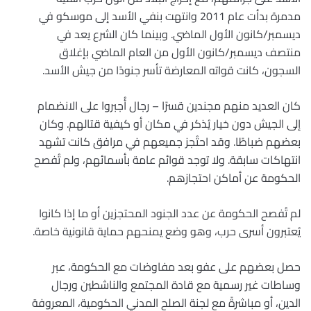
مدمرة بدأت عام 2011 وانتهت بنفي الأسد إلى موسكو في
ديسمبر/كانون الأول الماضي. وبينما كان الشرع يعد في
منتصف ديسمبر/كانون الأول من العام الماضي بإغلاق
السجون، كانت قواته المعارضة تأسر جنودًا من جيش الأسد.
كان العديد منهم مجندين قسرًا – رجال أُجبروا على الانضمام
إلى الجيش دون خيار يُذكر في مكان أو كيفية قتالهم. وكان
بعضهم ضباطًا. وقد احتُجز جميعهم في مرافق كانت تشهد
انتهاكات سابقة. ولا توجد قوائم عامة بأسمائهم، ولم تُفصح
الحكومة عن أماكن احتجازهم.
لم تُفصح الحكومة عن عدد الجنود المحتجزين أو ما إذا كانوا
يُعتبرون أسرى حرب، وهو وضع يمنحهم حماية قانونية خاصة.
حصل بعضهم على عفو بعد مفاوضات مع الحكومة، عبر
وساطات غير رسمية مع قادة المجتمع والناشطين ورجال
الدين، أو مباشرةً مع لجنة الصلح المدني الحكومية، المعروفة