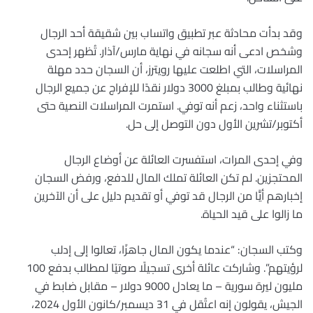
وقد بدأت محادثة عبر تطبيق واتساب بين شقيقة أحد الرجال
وشخص ادعى أنه سجانه في نهاية مارس/آذار. تُظهر إحدى
المراسلات، التي اطلعت عليها رويترز، أن السجان حدد مهلة
نهائية وطالب بمبلغ 3000 دولار نقدًا للإفراج عن جميع الرجال
باستثناء واحد، زعم أنه توفي. استمرت المراسلات النصية حتى
أكتوبر/تشرين الأول دون التوصل إلى حل.
وفي إحدى المرات، استفسرت العائلة عن أوضاع الرجال
المحتجزين. لم تكن العائلة تملك المال للدفع، ورفض السجان
إخبارهم أيًّا من الرجال قد توفي أو تقديم دليل على أن الآخرين
ما زالوا على قيد الحياة.
وكتب السجان: “عندما يكون المال جاهزًا، تعالوا إلى إدلب
لرؤيتهم”. وشاركت عائلة أخرى تسجيلًا صوتيًا لمطالب بدفع 100
مليون ليرة سورية – ما يعادل 9000 دولار – مقابل ضابط في
الجيش، يقولون إنه اعتُقل في 31 ديسمبر/كانون الأول 2024،