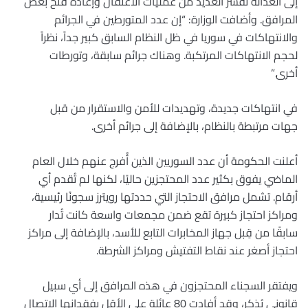
إلى العدالة تُفسّر العديد من عمليات الاعتقال وإعادة فتح بعض
المرافق. وأضافت الوزارة: “إن عدد المتورطين في الجرائم
والانتهاكات في سوريا في ظل النظام السابق كبير جداً، نظراً
لحجم الانتهاكات المرتكبة. وهناك جرائم سابقة، وتورطات
أخرى.”
في انتهاكات جديدة، وتهديدات للأمن والاستقرار من قبل
جهات مرتبطة بالنظام، بالإضافة إلى جرائم أخرى.
أعلنت الحكومة أن عدد السوريين الذين أُفرج عنهم خلال العام
الماضي يفوق بكثير عدد المحتجزين حاليًا، لكنها لم تُقدم أي
أرقام. تشمل مرافق الاحتجاز التي حددتها رويترز سجونًا رئيسية،
ومراكز احتجاز كبيرة تقع ضمن مجمعات واسعة كانت تُدار
سابقًا من قِبل جهاز المخابرات التابع للأسد، بالإضافة إلى مراكز
احتجاز أصغر عند نقاط التفتيش ومراكز الشرطة.
ويفتقر السجناء المحتجزون في هذه المرافق إلى أي سبيل
قانوني يُذكر، وقد أفادت 80 عائلة على الأقل بفقدانها الاتصال