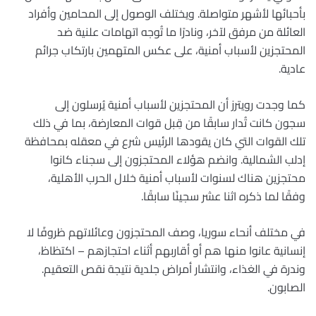
بأحبائها لأشهر متواصلة. ويختلف الوصول إلى المحامين وأفراد
العائلة من مرفق لآخر، ونادرًا ما تُوجه اتهامات علنية ضد
المحتجزين لأسباب أمنية، على عكس المتهمين بارتكاب جرائم
عادية.
كما وجدت رويترز أن المحتجزين لأسباب أمنية يُرسلون إلى
سجون كانت تُدار سابقًا من قِبل قوات المعارضة، بما في ذلك
تلك القوات التي كان يقودها الرئيس شرع في معقله بمحافظة
إدلب الشمالية. وانضم هؤلاء المحتجزون إلى سجناء كانوا
محتجزين هناك لسنوات لأسباب أمنية خلال الحرب الأهلية،
وفقًا لما ذكره اثنا عشر سجينًا سابقًا.
في مختلف أنحاء سوريا، وصف المحتجزون وعائلاتهم ظروفًا لا
إنسانية عانوا منها هم أو أقاربهم أثناء احتجازهم – اكتظاظ،
وندرة في الغذاء، وانتشار أمراض جلدية نتيجة نقص التعقيم.
الصابون.