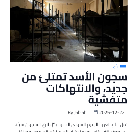
رأي
سجون الأسد تمتلئ من
جديد، والانتهاكات
متفشية
By
Jablah
2025-12-22
قبل عام، تعهد الزعيم السوري الجديد بـ”إغلاق السجون سيئة
السمعة” التي كان يديرها بشار الأسد. لكن السجون ومراكز