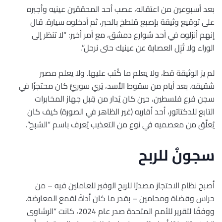
بعد أسبوعين من اعتقاله، عصب أحد المحققين عينيه وأجبره
على توقيع وثيقة بإصبع مُلطخ بالحبر، ثم أدخلوه سيارة. قال
إنهم أنزلوه في أحد شوارع دمشق، مع أمر أخير: “لا تنظر إلى
الوراء ولا تُزِل العصابة عن عينيك حتى نرحل”.
لم يرَ الوثيقة قط، ولا يعلم ما كُتب عليها. ولا يعلم مصير
شقيقه. بعد أيام من سقوط الأسد، يُري سوريٌّ كان محتجزًا في
سجن فرع فلسطين، حين كان يُدار من قِبل جهاز المخابرات
التابع للدكتاتور، أحد أقاربه (غير الظاهر في الصورة) كيف كان
يُعلَّق من معصميه في نوع من التعذيب يُعرف باسم “الشبح”.
سجونٌ للربح
أصبح نظام الاحتجاز مصدرًا للربح الوفير للعاملين فيه – من
حراس وقضاة ومحامين – بقدر ما كان أداةً لقمع المعارضة.
ووفقًا لتقرير للأمم المتحدة صدر عام 2024، كانت “الرشاوى