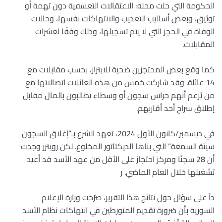
الحكومة التي حلت محله: الاعتقالات التعسفية دون تهمة أو
توثيق، وبعض أساليب التعذيب والانتهاكات نفسها، وحالات
الوفاة في الحجز التي لا يتم تسجيلها، وذلك وفقًا لعشرات
المقابلات.
كما وقع بعض المحتجزين ضحية للابتزاز، بحسب مقابلات مع
14 عائلة. وقد شاركت خمس من هذه العائلات اتصالاتها مع
من يُزعم أنهم حراس سجون أو وسطاء يطالبون بالمال مقابل
إطلاق سراح أحد أقاربهم.
في ديسمبر/كانون الأول 2024، تعهد الشرع بـ”إغلاق السجون
سيئة السمعة” التي بناها الديكتاتور المخلوع. لكن رويترز وجدت
أن 28 سجنًا ومركز احتجاز على الأقل من عهد الأسد قد أعيد
تشغيلها خلال العام الماضي. ر
داً على سؤال حول نتائج هذا التقرير، صرّحت وزارة الإعلام
السورية بأن ضرورة تقديم المتورطين في انتهاكات نظام الأسد