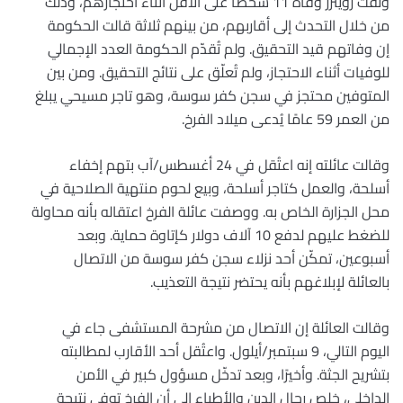
وثّقت رويترز وفاة 11 شخصًا على الأقل أثناء احتجازهم، وذلك
من خلال التحدث إلى أقاربهم، من بينهم ثلاثة قالت الحكومة
إن وفاتهم قيد التحقيق. ولم تُقدّم الحكومة العدد الإجمالي
للوفيات أثناء الاحتجاز، ولم تُعلّق على نتائج التحقيق. ومن بين
المتوفين محتجز في سجن كفر سوسة، وهو تاجر مسيحي يبلغ
من العمر 59 عامًا يُدعى ميلاد الفرخ.
وقالت عائلته إنه اعتُقل في 24 أغسطس/آب بتهم إخفاء
أسلحة، والعمل كتاجر أسلحة، وبيع لحوم منتهية الصلاحية في
محل الجزارة الخاص به. ووصفت عائلة الفرخ اعتقاله بأنه محاولة
للضغط عليهم لدفع 10 آلاف دولار كإتاوة حماية. وبعد
أسبوعين، تمكّن أحد نزلاء سجن كفر سوسة من الاتصال
بالعائلة لإبلاغهم بأنه يحتضر نتيجة التعذيب.
وقالت العائلة إن الاتصال من مشرحة المستشفى جاء في
اليوم التالي، 9 سبتمبر/أيلول. واعتُقل أحد الأقارب لمطالبته
بتشريح الجثة. وأخيرًا، وبعد تدخّل مسؤول كبير في الأمن
الداخلي، خلص رجال الدين والأطباء إلى أن الفرخ توفي نتيجة