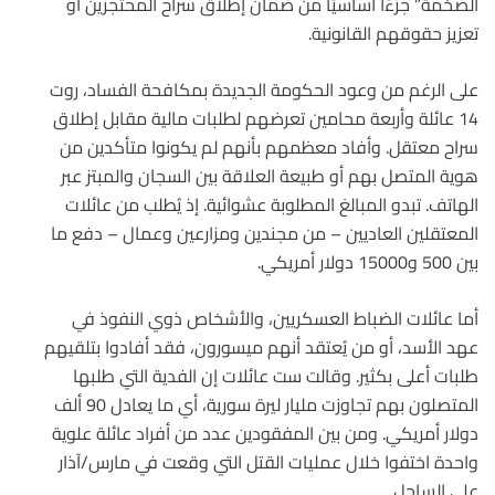
الضخمة” جزءًا أساسيًا من ضمان إطلاق سراح المحتجزين أو
تعزيز حقوقهم القانونية.
على الرغم من وعود الحكومة الجديدة بمكافحة الفساد، روت
14 عائلة وأربعة محامين تعرضهم لطلبات مالية مقابل إطلاق
سراح معتقل. وأفاد معظمهم بأنهم لم يكونوا متأكدين من
هوية المتصل بهم أو طبيعة العلاقة بين السجان والمبتز عبر
الهاتف. تبدو المبالغ المطلوبة عشوائية. إذ يُطلب من عائلات
المعتقلين العاديين – من مجندين ومزارعين وعمال – دفع ما
بين 500 و15000 دولار أمريكي.
أما عائلات الضباط العسكريين، والأشخاص ذوي النفوذ في
عهد الأسد، أو من يُعتقد أنهم ميسورون، فقد أفادوا بتلقيهم
طلبات أعلى بكثير. وقالت ست عائلات إن الفدية التي طلبها
المتصلون بهم تجاوزت مليار ليرة سورية، أي ما يعادل 90 ألف
دولار أمريكي. ومن بين المفقودين عدد من أفراد عائلة علوية
واحدة اختفوا خلال عمليات القتل التي وقعت في مارس/آذار
على الساحل.