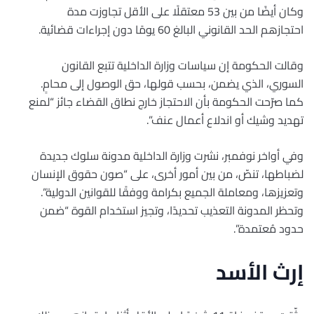
وكان أيضًا من بين 53 معتقلًا على الأقل تجاوزت مدة
احتجازهم الحد القانوني البالغ 60 يومًا دون إجراءات قضائية.
وقالت الحكومة إن سياسات وزارة الداخلية تتبع القانون
السوري، الذي يضمن، بحسب قولها، حق الوصول إلى محامٍ.
كما صرّحت الحكومة بأن الاحتجاز خارج نطاق القضاء جائز “لمنع
تهديد وشيك أو اندلاع أعمال عنف”.
وفي أواخر نوفمبر، نشرت وزارة الداخلية مدونة سلوك جديدة
لضباطها، تنصّ، من بين أمور أخرى، على “صون حقوق الإنسان
وتعزيزها، ومعاملة الجميع بكرامة ووفقًا للقوانين الدولية”.
وتحظر المدونة التعذيب تحديدًا، وتجيز استخدام القوة “ضمن
حدود مُعتمدة”.
إرث الأسد