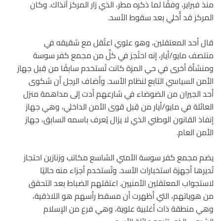
منذ فبراير، وفقًا لما ذكره مطر، الذي زار المركز آنذاك. وكان
المركز قد أُخلي بعد سقوط الأسد.
قال أحد المعتقلين، وهو علوي اعتُقل مع شقيقه في
منتصف مايو/أيار، إنه احتُجز في كلٍّ من مجمع كفر سوسة
ومنشأة أخرى في حي المزة كانت تُستخدم سابقًا من قِبل جهاز
الأمن السياسي التابع لنظام الأسد. وأضاف الرجل أن شكوى
أحد الجيران من الضوضاء في شارعهم أدت إلى مداهمة منزل
العائلة في مايو/أيار من قِبل قوى الأمن الداخلي، وهي جهاز
إنفاذ القانون الوطني الذي لا يزال يُعرف باسمه السابق، جهاز
الأمن العام.
يضم مجمع كفر سوسة الأمني ​​الشاسع مكاتب وزنازين احتجاز
تُديرها أجهزة استخبارات الأسد. وتُستخدم أجزاء منه حاليًا
لاستجواب المعتقلين الأمنيين. اعتقلهم الضباط بعد التحقق
من هوياتهم، التي أظهرت أن مسقط رأسهم هو اللاذقية،
وهي منطقة ذات أغلبية علوية، وهي فرع من الإسلام