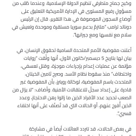
وكبح جماح متطرفي تنظيم الدولة الإسلامية. وعندما طُلب من
مسؤولٍ رفيع المستوى في الإدارة الأمريكية التعليق على
أوضاع السجون الموصوفة في هذا التقرير، قال إن الرئيس
دونالد ترامب “ملتزمٌ بدعم سوريا مستقرة وموحدة وتعيش في
سلام مع نفسها ومع جيرانها”.
أعلنت مفوضية الأمم المتحدة السامية لحقوق الإنسان، في
بيان لها بتاريخ 5 ديسمبر/كانون الأول، أنها وثّقت “روايات
مؤلمة عن عمليات إعدام بإجراءات موجزة، وقتل تعسفي،
واختطاف” منذ سقوط نظام الأسد. وصرح ثامين الخيتان،
المتحدث باسم المفوضية، لوكالة رويترز، بأن المفوضية غير
قادرة على إعداد سجلّ للاعتقالات الأمنية. وأضاف: “لا يزال من
الصعب تحديد عدد الأفراد الذين ما زالوا رهن الاحتجاز، وعدد
الذين أُفرج عنهم، أو الحالات التي قد تُصنّف على أنها اختفاء
قسري”.
في بعض الحالات، قد تتردد العائلات أيضاً في مشاركة