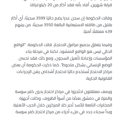
قرابة شهرين، أفاد بأنه فقد أكثر من 20 كيلوغرامًا.
وقالت الحكومة إن سجن عدرا يضم حاليًا 3599 سجينًا، أي أكثر
بقليل من طاقته الاستيعابية البالغة 3550 سجينًا، من بينهم
439 معتقلًا أمنيًا.
وفيما يتعلق بجميع مرافق الاحتجاز، قالت الحكومة: “الواقع
الحالي ليس هو الواقع المنشود، لكننا في مرحلة بناء
المؤسسات وإعادة تأهيل السجون، ومع ذلك فقد تحسن
الوضع الإنساني بشكل ملحوظ”. كما ذكرت الحكومة أن بعض
مراكز الاحتجاز تُستخدم حاليًا لاحتجاز أشخاص رهن الإجراءات
القانونية الجارية.
ويصف معتقلون احتُجزوا في مراكز احتجاز بحيي كفر سوسة
والمزة في دمشق بعضًا من أسوأ الظروف. وكانت أجهزة
المخابرات التابعة للأسد تُدير كلا المركزين خلال الحرب الأهلية.
وبدأ سجناء جدد في ملء أجزاء من مركز احتجاز كفر سوسة