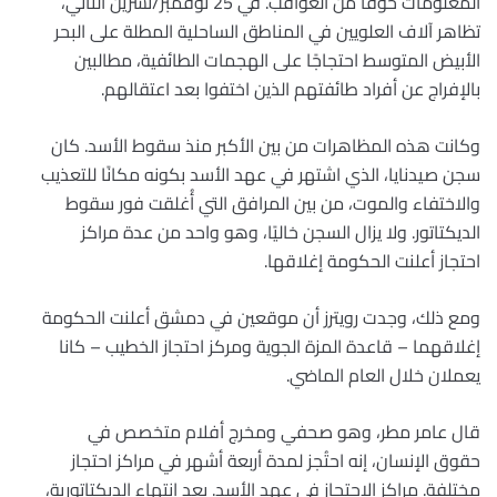
المعلومات خوفاً من العواقب. في 25 نوفمبر/تشرين الثاني،
تظاهر آلاف العلويين في المناطق الساحلية المطلة على البحر
الأبيض المتوسط ​​احتجاجًا على الهجمات الطائفية، مطالبين
بالإفراج عن أفراد طائفتهم الذين اختفوا بعد اعتقالهم.
وكانت هذه المظاهرات من بين الأكبر منذ سقوط الأسد. كان
سجن صيدنايا، الذي اشتهر في عهد الأسد بكونه مكانًا للتعذيب
والاختفاء والموت، من بين المرافق التي أُغلقت فور سقوط
الديكتاتور. ولا يزال السجن خاليًا، وهو واحد من عدة مراكز
احتجاز أعلنت الحكومة إغلاقها.
ومع ذلك، وجدت رويترز أن موقعين في دمشق أعلنت الحكومة
إغلاقهما – قاعدة المزة الجوية ومركز احتجاز الخطيب – كانا
يعملان خلال العام الماضي.
قال عامر مطر، وهو صحفي ومخرج أفلام متخصص في
حقوق الإنسان، إنه احتُجز لمدة أربعة أشهر في مراكز احتجاز
مختلفة. مراكز الاحتجاز في عهد الأسد. بعد انتهاء الديكتاتورية،