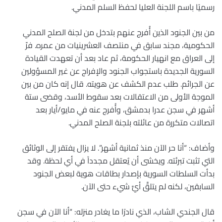
رسميًا باسم اللجنة العليا لحفظ السلم المدني.
من بين الجنود الذين أُفرج عنهم بتدخل من لجنة الصلح المدني
الحكومية، مجند سابق في منتصف العشرينيات من عمره. فرّ
إلى العراق مع انهيار الحكومة، ثم عاد بعد أن تعهدت القيادة
السورية الجديدة باستجواب الجنود والإفراج عن غير المسؤولين
عن الجرائم. طلب ​​عدم الكشف عن هويته. قال إنه كان من بين
الموجة الأولى من الاعتقالات بعد سقوط الأسد، وقضى ستة
أشهر في سجن عدرا بدمشق، وأُفرج عنه في مايو/أيار بعد
اتصالات متكررة من عائلته بلجنة الصلح المدني.
وأضاف: “أنا حر الآن منذ ثمانية أشهر”. لا يزال يفتقر إلى الوثائق
التي تثبت تبرئته. ويخشى أن يُعتقل مجدداً في أي لحظة. وقد
بدأت السلطات السورية بإصدار بطاقات هوية لبعض الجنود
السابقين، لكنه لم يتلقَّ أيَّ شيء حتى الآن.
قال الجندي الشاب، الذي نادرًا ما يغادر منزله: “أنا الآن في سجن