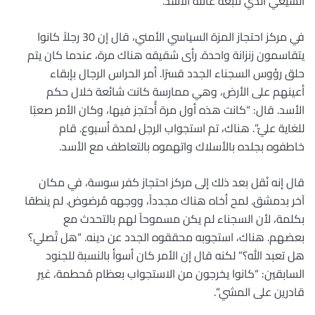
الشيعي الذي تتبعه عائلة الأسد.
في مركز احتجاز المزة السياسي الأمني، قال إن 30 رجلاً كانوا
يتقاسمون زنزانة واحدة. رأى شقيقه هناك مرة، عندما كان يتم
حلق رؤوس السجناء الجدد قسرًا. أمر الحراس الرجال بإبقاء
أعينهم على الأرض، وهي ممارسة كانت شائعة خلال حكم
الأسد. قال: “كانت هذه أول مرة أُحتجز فيها، وكان الأمر صعبًا
للغاية عليّ”. هناك، تم استجواب الرجل لمدة أسبوع. قام
خاطفوه بجلده بالأسلاك واتهموه بالتعاطف مع الأسد.
قال إنه نُقل بعد ذلك إلى مركز احتجاز كفر سوسة، في مكان
آخر بدمشق. لمح أخاه هناك مجدداً، ووجهه مُرضوض. لم ينطقا
بكلمة، لأن السجناء لم يكن مسموحاً لهم بالتحدث مع
بعضهم. هناك، استجوبه محققوه الجدد عن دينه. “هل تُصلي؟
هل تعبد الله؟” لكنه قال إن الأمر كان أسوأ بالنسبة للجنود
السابقين: “كانوا يخرجون من الاستجواب بعظام مُحطمة، غير
قادرين على المشي”.