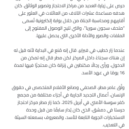
حرص على زيارة العديد من مراكز الاحتجاز وتصوير الوثائق. كان
هدفه مساعدة عشرات الآلاف من العائلات في العثور على
أقاربهم ومحاسبة الجناة من خلال بوابة إلكترونية تُسمى
“متحف سجون سوريا”، والتي تتيح الوصول المفتوح إلى
الملفات والصور والأدلة الأخرى التي يحصل عليها.
عندما زار خطيب في فبراير، قال إنه مُنع في البداية لأنه قيل له
إن هناك سجناءً داخل المركز. لكن مطر قال إنه تمكن من
الدخول، ورأى رجالًا مكتظين في زنزانة كان محتجزًا فيها لمدة
16 يومًا في عهد الأسد.
وثّق عامر مطر، الصحفي وصانع الأفلام المتخصص في حقوق
الإنسان، أعمال التجديد الجارية في أجزاء مختلفة من مجمع
كفر سوسة الأمني ​​في أبريل 2025. كما زار مطر مركز احتجاز
حرستا في دمشق، الذي كان يُدار سابقًا من قبل وحدة
الاستخبارات الجوية التابعة للأسد، والمعروف بسمعته السيئة
في التعذيب.