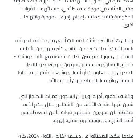
هذه المرة في الجنوب، استهدفت الأقلية الدرزية. جاء ذلك بعد
مقتل المئات في موجة عنف طائفي، حيث اتُهمت القوات
الحكومية بتنفيذ عمليات إعدام بإجراءات موجزة وانتهاكات
أخرى.
وخلال هذه الفترة، شُنّت اعتقالات أخرى من مختلف الطوائف
باسم الأمن: أعداد كبيرة من الناس، كثير منهم من الأغلبية
السنية في سوريا، متهمين بصلات غامضة مع الأسد؛ ونشطاء
حقوق الإنسان؛ ومسيحيون يقولون إنهم تعرضوا للابتزاز
للحصول على معلومات أو أموال؛ وشيعة اعتُقلوا عند نقاط
التفتيش واتُهموا بالارتباط بإيران أو حزب الله.
وكشف تحقيق أجرته رويترز أن السجون ومراكز الاحتجاز التي
سُجن فيها عشرات الآلاف من الأشخاص خلال حكم الأسد
مكتظة الآن بسوريين احتجزتهم قوات الأمن التابعة للرئيس
أحمد الشرع دون توجيه تهم رسمية إليهم.
عندما سقط الديكتاتور في ديسمبر/كانون الأول 2024، كان