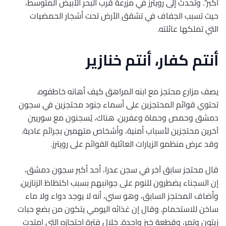
أكبر”. وتحدث إلى رويترز في مزرعة قرب البحر الأبيض المتوسط،
حيث تسبب الجفاف في تشقق الأرض تحت أشجار الحمضيات
التي تملكها عائلته.
أنتم كفار، أنتم خنازير
يصف مزارع محتجز مع ابنه المراهق كيف أهانه خاطفوه.
تحتوي قوائم المحتجزين على أسماء جنود محتجزين في سجون
دمشق وحمص وحماة وعفرين. هناك، يُسجنون مع سوريين
آخرين محتجزين لأسباب أمنية، وأشخاص متهمين بجرائم عادية.
وقد عرض منظمو الزيارات العائلية القوائم على رويترز.
قال محتجز سابق آخر في سجن عدرا، أحد أكبر سجون دمشق،
إن السجناء يضطرون للنوم على جوانبهم بسبب اكتظاظ الزنازين.
وأضاف المحتجز السابق، وهو سني، أنه لا يوجد دواء ولا ماء
ساخن للاستحمام. وقال إن غذائه اليومي يتكون من بضع حبات
زيتون وتمر، وقطعة خبز واحدة. خلال فترة احتجازه التي امتدت