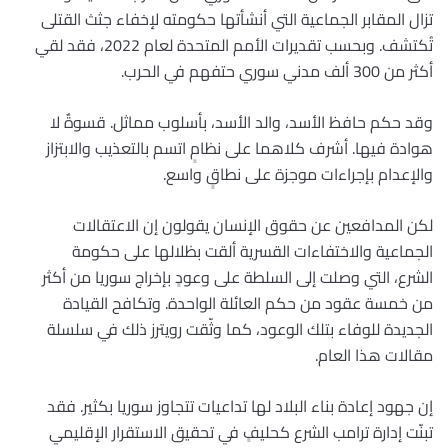
تزال المقابر الجماعية التي أنشأتها حكومته لإخفاء جثث القتلى
تُكتشف. وبحسب تقديرات الأمم المتحدة لعام 2022، فقد لقي
أكثر من 300 ألف مدني سوري حتفهم في الحرب.
وقد حكم حافظ الأسد، والد الأسد، بأسلوب مماثل. قسوةٌ لا
هوادة فيها. أشرف كلاهما على نظامٍ اتسم بالتعذيب والابتزاز
والإعدام بإجراءات موجزة على نطاقٍ واسع.
لكن المدافعين عن حقوق الإنسان يقولون إن الاعتقالات
الجماعية والاختفاءات القسرية ألقت بظلالها على حكومة
الشرع، التي وصلت إلى السلطة على وعودٍ بإخراج سوريا من أكثر
من خمسة عقود من حكم العائلة الواحدة. وتكافح القيادة
الجديدة للوفاء بتلك الوعود، كما وثّقت رويترز ذلك في سلسلة
مقالات هذا العام.
إن جهود إعادة بناء البلاد لها تداعيات تتجاوز سوريا بكثير. فقد
تبنّت إدارة ترامب الشرع كحليفٍ في تحقيق الاستقرار الإقليمي