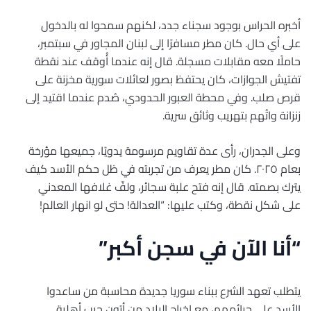
أخبره الحراس بوجود سجناء جدد، لكنهم سمحوا له بالدخول
على أي حال. كان مطر مسافرًا إلى لبنان المجاور في سبتمبر،
حاملًا معه مقابلات مسجلة. قال إنه عندما أُوقف عند نقطة
تفتيش الجوازات، كان يحتفظ بصور لعائلات سورية مخزنة على
قرص صلب. وفي محطة العبور الحدودي، صُدم عندما اقتيد إلى
زنزانة واتُهم بتهريب وثائق سرية.
وعلى الجدران، رأى عدة تقاويم مرسومة يدويًا، جميعها مؤرخة
بعام ٢٠٢٥. كان مطر يعرف من تجربته في ظل حكم الأسد كيف
يترك بصمته. قال إنه فتح علبة سجائر، ولفّ غلافها المعدني
على شكل نقطة، وكتب عليها: “العدالة! حتى لو انهار العالم!
“أنا الآن في سجن أكبر”
يتطلب تعهد الشرع ببناء سوريا جديدة محاسبة من ساعدوا
الأسد على جرائمهم، مع إخراج البلاد من أتون حرب أهلية