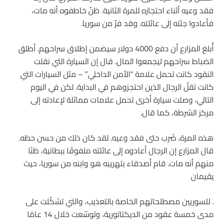
فقد وعيه أثناء احتجازه للمرة الثانية. ظنّ خاطفوه أنه مات،
فأعادوا جثته إلى عائلته. وقد فرّ من سوريا.
أُبلغ المزارع أن دفع 4000 دولار سيضمن إطلاق سراحهم. أطلق
الضباط سراحهم ليجمعوا المال. قال إن السيارة التي نقلت
النقود كانت تحمل علامة “الأمن الداخلي” – مثل السيارات التي
كانت تقلّ الرجال الذين احتجزوهم في البداية. لكن في اليوم
التالي، وصلت سيارة أخرى تحمل علامات مماثلة لإعادته إلى
مركز الشرطة، كما قال.
هذه المرة، ضُرب حتى فقد وعيه. لقد كان ذلك من حسن حظه.
قال المزارع إن الرجال أعادوه إلى عائلته ملفوفًا ببطانية، ظنًا
منهم أنه مات. قام أصدقاء بتهريبه هو وابنه من سوريا، حيث
يقيمان
. للسوريين مصطلحاتهم الخاصة بالتعذيب، والتي تشكّلت على
مدى خمسة عقود من الديكتاتورية، وتوسّعت خلال 14 عامًا