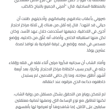
بالمنطقة الساحلية. قال: “أمرني الجميع بالنباح كالكلب.
ضربوني بأعقاب بنادقهم، وقبضاتهم، وأحذيتهم. ظننت أن
حياتي قد انتهت”. قال إنه نُقل من هناك إلى ثلاثة مراكز احتجاز
أخرى في اللاذقية، جميعها استُخدمت خلال عهد الأسد، وكان
لكل منها استقباله الخاص. وأضاف أنه عُلِّق من كاحليه، ووُضع
مسدس في فمه. ووُضع في غرفة انفرادية بلا نوافذ لمدة
عشرين يومًا.
وأفاد الشاب أن سجانيه فكّروا مرتين أثناء نقله في قتله وإلقاء
جثته في البحر بسبب اكتظاظ مراكز الاحتجاز. وأخيرًا، بعد أربعة
أشهر، أُطلق سراحه، وما زال حافي القدمين. لم يستبدل
خاطفوه حذاءه الذي مزقوه عند اعتقاله.
لم تتمكن رويترز من التحقق بشكل مستقل من رواية الشاب،
لكنها تتطابق مع نوع الإساءة التي وصفها ثمانية معتقلين
سابقين على الأقل، إما شاهدوها أو تعرضوا لها بأنفسهم.