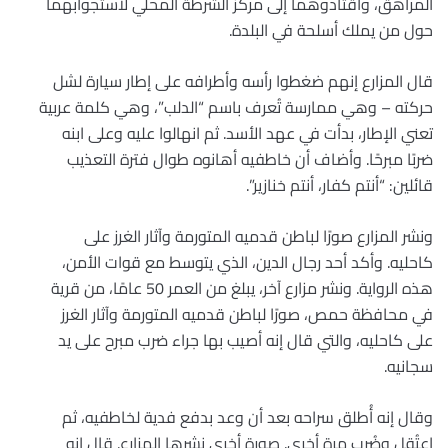
المراهق، واقتادوهما إلى مركز الشرطة المحلي لاستجوابهما
حول من يملك أسلحة في البلدة.
قال المزارع إنهم ضغطوا رأسه وأطرافه على إطار سيارة لشل
حركته – وهي ممارسة تُعرف باسم “الدلب”، وهي كلمة عربية
تعني الإطار، بدأت في عهد الأسد. ثم انهالوا عليه وعلى ابنه
ضربًا مبرحًا. وأضاف أن خاطفيه أهانوه طوال فترة التعذيب
قائلين: “أنتم كفار، أنتم خنازير”.
ونشر المزارع صورًا لباطن قدميه المتورمة وآثار الغرز على
كاحليه. وأكد أحد رجال الدين، الذي يتوسط مع قوات الأمن،
هذه الرواية. ونشر مزارع آخر، يبلغ من العمر 50 عامًا، من قرية
في محافظة حمص، صورًا لباطن قدميه المتورمة وآثار الغرز
على كاحليه، والتي قال إنه أصيب بها جراء ضرب مبرح على يد
سجانيه.
وقال إنه أُطلق سراحه بعد أن وعد بدفع فدية لخاطفيه، ثم
اعتُقل وضُرب مرة أخرى. صورة أخرى نشرها المزارع. قال إنه