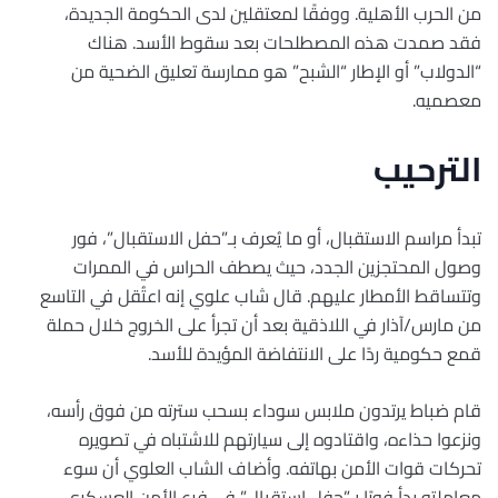
من الحرب الأهلية. ووفقًا لمعتقلين لدى الحكومة الجديدة،
فقد صمدت هذه المصطلحات بعد سقوط الأسد. هناك
“الدولاب” أو الإطار “الشبح” هو ممارسة تعليق الضحية من
معصميه.
الترحيب
تبدأ مراسم الاستقبال، أو ما يُعرف بـ”حفل الاستقبال”، فور
وصول المحتجزين الجدد، حيث يصطف الحراس في الممرات
وتتساقط الأمطار عليهم. قال شاب علوي إنه اعتُقل في التاسع
من مارس/آذار في اللاذقية بعد أن تجرأ على الخروج خلال حملة
قمع حكومية ردًا على الانتفاضة المؤيدة للأسد.
قام ضباط يرتدون ملابس سوداء بسحب سترته من فوق رأسه،
ونزعوا حذاءه، واقتادوه إلى سيارتهم للاشتباه في تصويره
تحركات قوات الأمن بهاتفه. وأضاف الشاب العلوي أن سوء
معاملته بدأ فورًا بـ”حفل استقبال” في فرع الأمن العسكري