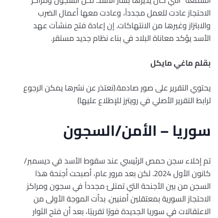
الاحتجاز عادت للعمل مجدداً، وعادت معها أعمال الضرب
والابتزاز وغيرها من الانتهاكات. إن إعادة فتح منشآت عهد
الأسد يؤكد معاناة البلاد في بناء نظام جديد مستقر.
بقلم ماغي مايكل
يحتوي التقرير على صور صادمة.(نعتذر عن نشرها يمكن الرجوع
لرابط التقرير الأصلي في رويترز للإطلاع عليها)
سوريا – الأمن/السجون
تم إخلاء سجن حمص الرئيسي عند سقوط الأسد في ديسمبر/
كانون الأول 2024. لكن بعد مرور عام، أصبحت أجنحة هذا
السجن من بين الأجنحة التي تمتلئ مجدداً في سجون ومراكز
الاحتجاز السورية بمعتقلين أمنيين. بدأت الموجة الأولى من
الاعتقالات في سوريا الجديدة فورًا تقريبًا، بعد أن فتح الثوار