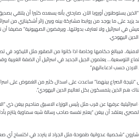
ة “الذين يستوطنون أوروبا الآن. صارحني بأنه يسعده كثيرا أن يلتقي بصد
زيد على ما يوجد من روابط مشتركة بينه وبين زائر أشكينازي من اسرائي
الدين اليهودي.
منية.. فيبالغ حكامها وخاصة اذا كانوا من الصقور مثل الليكود في تص
اطماع التوسعية… يعلمون الجيل الجديد في اسرائيل أن الضفة الغربية 
 الاردن حسب ادعاءاتهم.”
ل “نتيجة الصراع بينهما” ساعدت على اسدال كثير من الغموض على اسرائ
يلية عرفها عن قرب مثل رئيس الوزراء الاسبق مناحيم بيغن ذي “الات
المصري يعتقد أن بيغن “يعتبر نفسه صاحب رسالة شبه سماوية يلتزم بأدا
يل شارون “شخصية عدوانية طموحة مثل الجراد لا يتردد في اكتساح أي 