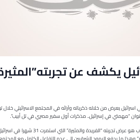
يل يكشف عن تجربته”المثيرة
سرائيل يعرض من خلاله ذكرياته وآرائه في المجتمع الاسرائيلي خلال ت
ان “مهمتي في إسرائيل.. مذكرات أول سفير مصري في تل أبيب”.
وقال مرتضى إن غايته من تأليف الكتاب هو عرض تج
م” وهذا ما يدفع اليهود الشرقيين الى عدم التفاعل الكامل مع المجتمع ا