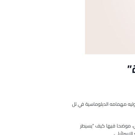
”
وليه مهمامه الدبلوماسية في تل
ربته “الفريدة والمثيرة” التي استمرت 31 شهرا في اسرائيل، موضحا فيها كيف “يسيطر
لإسرائيلي.