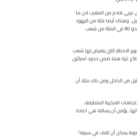
يق عربي قادم من المغرب لان ما
ل.. وهناك أيضا فئة من اليهود
المتدينين تعرف باسم ناطوري كارتا.. تعيش في اسرائيل ولا تعترف بدولتها.. ويرفضون الصهيونية” مضيفا أن نحو 80 في المئة من شعب
وير الاخطار التي يتعرض لها شعب
وقطاع غزة هما ضمن حدود اسرائيل
يل من الداخل ومن ذلك مثلا أن
جاهات الفكرية المتطرفة..
ئها.. يؤمن أن رسالته هي اعادة
صعوبة يمكن أن تقف في سبيله”