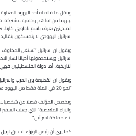
وينقل ما قاله له أحد اليهود المغارب
بينهما من تفاهم وخلفية مشتركة، قد ي
اسرائيل اليهودي لا يتمسكون بتقاليد 
ويقول ان اسرائيل “تستغل المخاوف الا
اسرائيل ويستخدمونها أحيانا لستر ال
التاريخية.. أما دولة الفلسطينيين فهي
ويقول ان القطيعة بين العرب واسرائي
“نحو 20 في المئة فقط من اليهود هناك هم الذين يتمسكون بكل تعاليم الدين اليهودي”.
ويخصص المؤلف فصلا عن شخصيات اسرائ
والاراء المتعصبة” التي جعلت السفير 
بناء مملكة اسرائيل.”
كما يرى أن رئيس الوزراء السابق اري