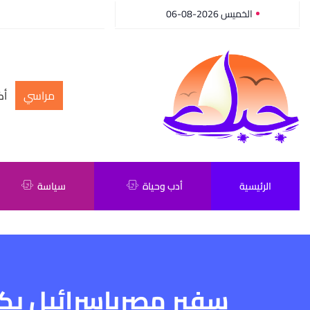
الخميس 2026-08-06
مراسي
أك
الرئيسية
أدب وحياة
سياسة
سفير مصربإسرائيل يك