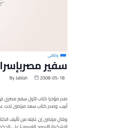
وثائقي
سفير مصربإسرائ
By
Jablah
2008-05-18
صدر مؤخرا كتاب لأول سفير مصري في ا
أبيب، وصدر كتاب سعد مرتضى تحت عنو
الاشكيناز (اليهود الغربيون) على الحك