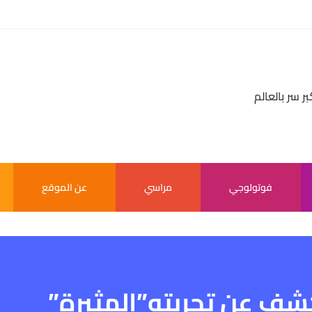
بر سر بالعالم
فوتولوجي
مراسي
عن الموقع
شف عن تجربته”المثيرة”