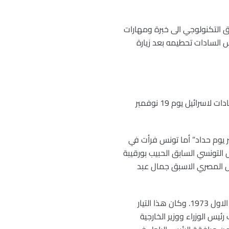
 التكنولوجي الى خبرة ومهارات
يس السادات تحطيمه بعد زيارة
وكان المؤلف سفيرا لمصر في المغرب حين فوجئ “كما فوجئ العالم” بزيارة الرئيس المصري السابق أنور السادات لاسرائيل يوم 19 نوفمبر
عال العربية التي كانت في مجملها ترفض تلك الزيارة اذ أعلنت سوريا “يوم 19 نوفمير يوم حداد” أما تونس فرأت في
 التونسي السابق الحبيب بورقيبة
يس المصري الاسبق جمال عبد
ويضيف أن معظم المثقفين المصريين رفضوا مبادرة السادات ورأوا فيها “اهدارا لمكاسب حرب أكتوبر/تشرين الاول 1973. وكان هذا التيار
س الوزراء ووزير الخارجية