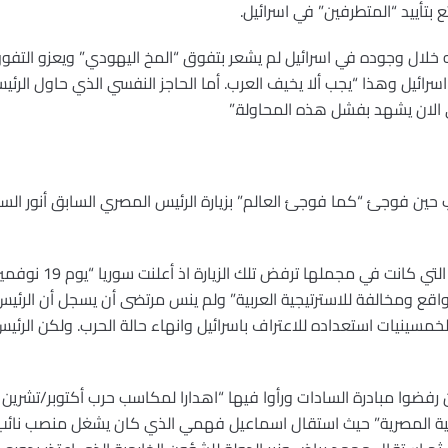
 بتأييد “المتطرفين” في اسرائيل.
خلال وجوده في اسرائيل لم يشعر بتفوق “المخ اليهودي” ويعزو التفوق
 اسرائيل وهذا “يجب ألا يخيف العرب. أما الحاجز النفسي الذي حاول الرئ
 الان يشهد بفشل هذه المحاولة.”
ويرصد في كتابه ردود الاف
لواقع ومخالفة للاسترتيجية العربية” ولم ينس مرتضى أن يسجل أن الرئيس
لخمسينيات استعداده للاعتراف باسرائيل وانهاء حالة الحرب. ولكن الرئ
ية المصرية” حيث استقال اسماعيل فهمي الذي كان يشغل منصب نائب رئي