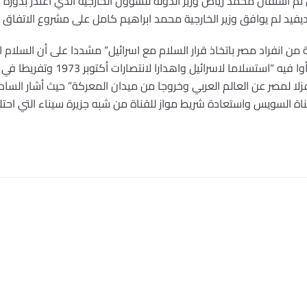
 استقال محمد رياض وزير الدولة للشؤون الخارجية الذي اعتذر بدوره ع
يفيد لم يوافق وزير الخارجية محمد ابراهيم كامل على مشروع الاتفاق 
 من انفراد مصر باتخاذ قرار السلام مع اسرائيل” مشددا على أن السلام 
وحيدا وممكنا لكنه ووجه بإدانة من رأو
ا لمصر عن العالم العربي وخروجا من ميدان المعركة” حيث أشار السادا
السويس واستعادة شريط مواز للقناة من شبه جزيرة سيناء التي احتلتها ا