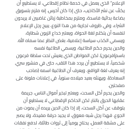
الإعلام” الذي يعمل في خدمة نظام إقطاعي، لا يستطيع أن
يكفّ عن نشر الأكاذيب، حتى إذا كان أخرس. إنه ملزم بتسويق
بضاعة بدائية فاسدة، وملزم بمخاطبة زبائن غاضبين لا يريدون
الشراء. وفي ظروف تجارية من هذا النوع، يبيح رجل الإعلام
لنفسه أن يتكلم لغة الحواة، ويعتبر خداع الزبون شطارة،
ويسمي الكذب سياسة إعلامية، بغض النظر عما سماه الله.
والدين يحرم حكم الطاغية، ويسمي الطاغية نفسه
باسم)فرعون). لكن المواطن الذي يعيش تحت سلطة فرعون
شخصياً، لا يستطيع أن يردد هذا اللقب، حتى في منشور سري.
إنه يعرف لغة الواقع، ويعرف أن الطاغية اسمه (صاحب
السعادة)، ويهنئه بعيد ميلاده سنوياً، في إعلانات ملونة على
صفحتين.
والدين يحرم أكل السحت، ويعتبر تبذير أموال الناس، جريمة
عقابها الحرق بالنار. لكن الحاكم الإقطاعي لا يستطيع أن
يتوقف عن أكل السحت، إلا إذا كان الدين يريده أن يموت من
الجوع. فهذا رجل شبه معوق، لا يجيد حرفة مفيدة، ولا يصبر
على مشقة العمل، يحتاج يومياً إلى ثروات طائلة، لدفع نفقات