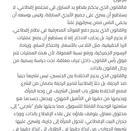
فالقانون الذي يحكم بقطع يد السارق في مجتمع إقطاعي، لا
يستطيع أن يسري على جميع الأيدي السارقة، وليس بوسعه أن
يحمي الناس ممن يسرقهم علناً.
والقانون الذي يحرم دفع الفوائد المصرفية في نظام إقطاعي،
لا يحرم الربا، بل يحارب الادخار، إنه لا يستطيع أن يمنع عمليات
الربا الحقيقية، مثل التلاعب بالأسعار، واحتكار السلع، وزيادة
الرسوم الجمركية، ورفع نسبة العمولة، لأن هذه العمليات تتم
فوق رأس القانون، داخل غرف مغلقة، تحت حراسة رسمية من
رجال القانون بالذات.
والقانون الذي يحرم الاختلاط بين الجنسين، ليس تشريعاً دينياً
ضد الرذيلة، بل حلاً إقطاعياً لتمرير الرذيلة بضمان من الشرع.
فمنع الاختلاط يغلق باب العمل الشريف في وجه المرأة،
ويحرمها من حقها في التأهيل المهني، ويجعل جسدها هو
سلعتها الوحيدة القابلة للتسويق، مما يحيلها بقرار “شرعي” إلى
مخلوق معاق، يتوقف بقاؤه على بقاء الإقطاع بالذات. ووراء
جدران البيت الإقطاعي، تتحول المرأة إلى جارية، وتسري عليها
شريعة الجواري، من إنكار حقها في الطلاق إلى إنكار حقها في