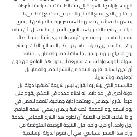
الهرب، وإلزامها بالعودة إلى بيت الطاعة تحت حراسة الشرطة.
والقانون الذي يمنع القمار والخمر في مجتمع إقطاعي، لا
يمنعهما فعلاً، بل يجعلهما لعنة ضرورية. فالمواطن لا ينفق
حياته في شرب الخمر ولعب الورق، لأنه رجل فاسد، بل لأن حياته
نفسها فاسدة، وجوفاء وكئيبة، ولا تحوي شيئاً مفيداً أصلاً.
وهي كارثة تحيق بحياة الناس في ظل الإقطاع بالذات، وتنشر
روح الضياع بينهم، وتحيل جلسات الخمر والقمار إلى منافذ
سهلة للهرب. وإذا شاءت الشريعة أن تدين هذا الواقع من دون
أن تدين أسبابه، فإنها لا تحد من انتشار الخمر والقمار، بل
تجعلهما وباءً سرياً.
فالإسلام الذي يبشر به القرآن، ليس شريعة تطبقها دولة، بل
دولة أخرى في حد ذاته: إنه نظام محدد في الحكم، يقوم على
مبدأ الشرع الجماعي، ويعتمد إدارة جماعية، تنعقد للعمل في
يوم اسمه يوم الجمعة، تحت قبة برلمان رسمي اسمه الجامع.
وإذا شاءت الأحزاب الدينية أن تطوع هذا الشرع الجماعي لخدمة
رجل واحد، أو حزب واحد، فإن النتيجة الوحيدة المتوقعة من
وراء هذا السحر السياسي، هي أن تقوم الدولة الإسلامية،