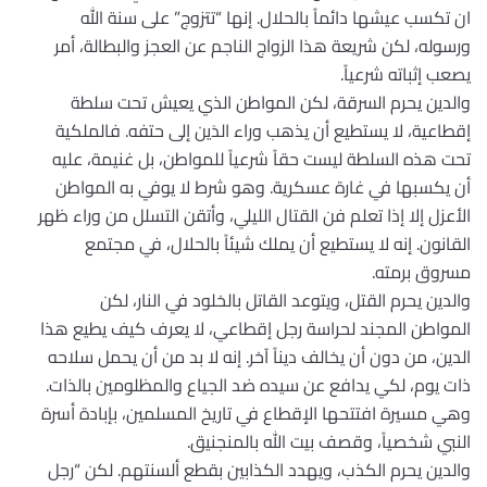
ان تكسب عيشها دائماً بالحلال. إنها “تتزوج” على سنة الله
ورسوله، لكن شريعة هذا الزواج الناجم عن العجز والبطالة، أمر
يصعب إثباته شرعياً.
والدين يحرم السرقة، لكن المواطن الذي يعيش تحت سلطة
إقطاعية، لا يستطيع أن يذهب وراء الدَين إلى حتفه. فالملكية
تحت هذه السلطة ليست حقاً شرعياً للمواطن، بل غنيمة، عليه
أن يكسبها في غارة عسكرية. وهو شرط لا يوفي به المواطن
الأعزل إلا إذا تعلم فن القتال الليلي، وأتقن التسلل من وراء ظهر
القانون. إنه لا يستطيع أن يملك شيئاً بالحلال، في مجتمع
مسروق برمته.
والدين يحرم القتل، ويتوعد القاتل بالخلود في النار، لكن
المواطن المجند لحراسة رجل إقطاعي، لا يعرف كيف يطيع هذا
الدين، من دون أن يخالف ديناً آخر. إنه لا بد من أن يحمل سلاحه
ذات يوم، لكي يدافع عن سيده ضد الجياع والمظلومين بالذات.
وهي مسيرة افتتحها الإقطاع في تاريخ المسلمين، بإبادة أسرة
النبي شخصياً، وقصف بيت الله بالمنجنيق.
والدين يحرم الكذب، ويهدد الكذابين بقطع ألسنتهم. لكن “رجل