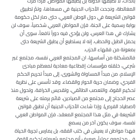
بالذات، لا تطبقها الدولة بل يطبقها المواطن. فإذا مرّت
المغالطة، ونجحت الأحزاب الدينية في مسعاها، وتمّ تطبيق
قوانين الشريعة في دول الوطن العربي، حتى صار لكل حكومة
بوابة رسمية على الجنة، فإن المواطن العربي شخصياً، سوف لن
يشارك في هذا العرس، ولن يؤدي فيه دوراً نافعاً، سوى أن
يحمل الطبل والحطب. إنه لا يستطيع أن يطبق الشريعة حتى
بمعونة من فقهاء الحزب.
فالمشكلة من أساسها، ان المجتمع العربي نفسه، مجتمع غير
شرعي، خلقته مؤسسات إقطاعية معادية لمعظم مبادئ
الإسلام، من مبدأ المساواة والشورى، إلى مبدأ تحريم الحكم
الفردي، وضمان حرية الحوار والقضاء. وقد تأسس على نظرية
تحكيم القوة، والتعصب الطائفي، وتقديس الخرافة، وتحول منذ
عصر الحجاج إلى مجتمع من الصيادين، قائم برمته على شريعة
(اصطياد الفرص). وإذا شاءت الأحزاب الدينية أن تطبق قوانين
الشريعة في مثل هذا المجتمع المعقد، فإن المواطن العربي
نفسه، سوف يكون آخر من يسمع.
فهذا مواطن لا يعيش في كتب الفقه، بل يمارس تجربة الحياة
في مجتمعه عملياً، ويعرف أنه مجتمع شريعته تحكيم القوة،