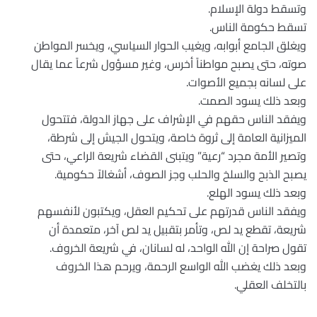
وتسقط دولة الإسلام.
تسقط حكومة الناس.
ويغلق الجامع أبوابه، ويغيب الحوار السياسي، ويخسر المواطن
صوته، حتى يصبح مواطناً أخرس، وغير مسؤول شرعاً عما يقال
على لسانه بجميع الأصوات.
وبعد ذلك يسود الصمت.
ويفقد الناس حقهم في الإشراف على جهاز الدولة، فتتحول
الميزانية العامة إلى ثروة خاصة، ويتحول الجيش إلى شرطة،
وتصير الأمة مجرد “رعية” ويتبنى القضاء شريعة الراعي، حتى
يصبح الذبح والسلخ والحلب وجز الصوف، أشغالاً حكومية.
وبعد ذلك يسود الهلع.
ويفقد الناس قدرتهم على تحكيم العقل، ويكتبون لأنفسهم
شريعة، تقطع يد لص، وتأمر بتقبيل يد لص آخر، متعمدة أن
تقول صراحة إن الله الواحد، له لسانان، في شريعة الخروف.
وبعد ذلك يغضب الله الواسع الرحمة، ويرحم هذا الخروف
بالتخلف العقلي.