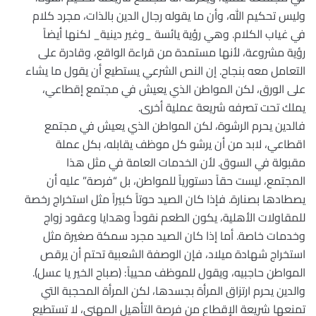
وليس تحكيم الله، وأن ما يقوله رجال الدين بالذات، مجرد كلام
في غياب الكلام. وهي رؤية يائسة _وغير دينية_ لكنها أيضاً
رؤية مشروعة، لأنها مستمدة من قراءة الواقع، وقادرة على
التعامل معه بنجاح. إن النص الشرعي يستطيع أن يقول ما يشاء
على الورق، لكن المواطن الذي يعيش في مجتمع إقطاعي،
يملك تحت تصرفه شريعة عملية أخرى.
فالدين يحرم الرشوة، لكن المواطن الذي يعيش في مجتمع
اقطاعي، لابد من أن يرشو كل موظف يقابله، بكل عملة
مقبولة في السوق. لأن الخدمات العامة في مثل هذا
المجتمع، ليست حقاً دستورياً للمواطن، بل “فرصة” عليه أن
يصطادها بصنارة. فإذا كان الصيد حوتاً كبيراً مثل استخراج رخصة
للمقاولات الأهلية، يكون الطعم نقوداً وهدايا وعقود زواج
وخدمات خاصة. أما إذا كان الصيد مجرد سمكة صغيرة مثل
استخراج شهادة ميلاد، فإن الوصفة الشعبية تحتم أن يرقص
المواطن حاجبيه، ويقول للموظف محيياً: (صباح الخير يا عسل).
والدين يحرم ارتزاق المرأة بجسدها، لكن المرأة المحجبة التي
تمنعها شريعة الإقطاع من فرصة التأهيل المهني، لا تستطيع