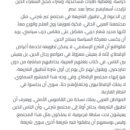
حراسه، وتغطية طلبات مساعديه، وشراء مديح الشعراء الذين
تزايدت أسعارهم عصراً بعد عصر.
إن الدعوة إلى تطبيق الشريعة في مجتمع غير شرعي، مثل
مجتمعنا العربي الحالي، فكرة تعوزها روح العلم والورع معاً.
لأنها مجرد شعار حزبي، مفصّل على مقاس حزب سياسي، يريد
أن يكسب معركة السياسة بسلاح الدين.
فالواقع أن الشرع الإسلامي، لا يمكن تطويعه لخدمة أغراض
الإقطاع، لأنه لا يعيش معزولاً في صوامع رجال الدين، بل يعيش
بين الناس، في كتاب بلغتهم العربية، يخاطبهم مباشرة من دون
مترجمين، ويقول لهم كل يوم إن أول شرط لتطبيق الشريعة،
هو إنهاء مجتمع الإقطاع. وفي وجه هذا المنشور السماوي،
لا يملك الإقطاعيون وحلفاؤهم حلاً، سوى أن يجلسوا في
انتظار القارعة.
المواطن العربي يملك نسخة من القاموس الأصلي، ويعرف أن
تطبيق الشريعة، يحتاج أولاً إلى مجتمع شرعي، وأن الناس الذين
يعيشون تحت سلطة فرعونية، لا يملكون مثل هذا المجتمع،
وليس بوسعهم أن يطبقوا فيه شريعة أخرى سوى شريعة
فرعون.