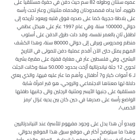
عمره سنتان وطوله 82 سم حيث دفن في حفرة مستلقياً على
ظهره، أما يداه فممدودتان وقدماه مثنيتان وعثر تحت رأسه
على بلاطة حجرية كما على صدره فوق قلبه ويعود تأريخه إلى
حوالي 100000 سنة. وفي عام 1997 عثر على هيكل عظمي
لطفل ثانٍ بالعمر نفسه، وقد دلت طرق الدفن على أسلوب
منظم ومدروس ويرقى إلى حوالي 80000 سنة، وهذا الكشف
المهم يمثل حتى الآن أقدم عملية دفن للموتى في التاريخ
البشري. وفي فلسطين عثر في مغارة قفزة على مقبرة بشرية
تحوي 12 جثة نياندرتالية أرّخت بحدود 50.000 سنة وكانت الجثث
لـ 6 أموات كبار و7 أطفال. وأهم ما عثر عليه فيها، والذي يعني
دلالة لها معناها الاجتماعي والروحي، هو قبر امرأة شابة
مستلقية على جنبها الأيسر ومثنية الرجلين والى جانبها طفلها
الواضع رأسه على صدرها في حين كان بين يديه غزال /رمز
الخصب/.
ويبدو أن هذا يدل على وجود مفهوم للأسرة عند النياندرتاليين
وهذا ما سيتوضح أكثر في موقع سبق هذا الموقع بحوالي
عشرة آلاف سنة، أقصد موقع شانيدار في العراق والذي يؤرخ