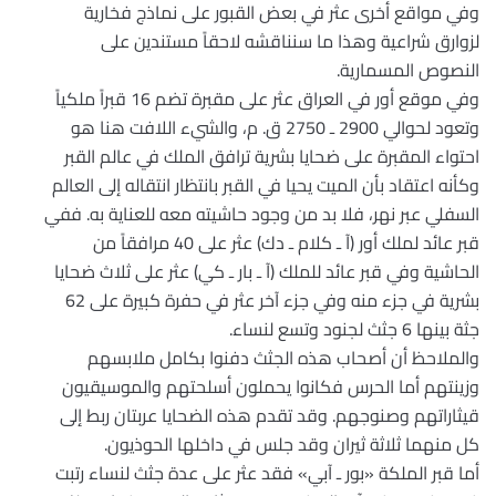
وفي مواقع أخرى عثر في بعض القبور على نماذج فخارية
لزوارق شراعية وهذا ما سنناقشه لاحقاً مستندين على
النصوص المسمارية.
وفي موقع أور في العراق عثر على مقبرة تضم 16 قبراً ملكياً
وتعود لحوالي 2900 ـ 2750 ق. م، والشيء اللافت هنا هو
احتواء المقبرة على ضحايا بشرية ترافق الملك في عالم القبر
وكأنه اعتقاد بأن الميت يحيا في القبر بانتظار انتقاله إلى العالم
السفلي عبر نهر، فلا بد من وجود حاشيته معه للعناية به. ففي
قبر عائد لملك أور (آ ـ كلام ـ دك) عثر على 40 مرافقاً من
الحاشية وفي قبر عائد للملك (آ ـ بار ـ كي) عثر على ثلاث ضحايا
بشرية في جزء منه وفي جزء آخر عثر في حفرة كبيرة على 62
جثة بينها 6 جثث لجنود وتسع لنساء.
والملاحظ أن أصحاب هذه الجثث دفنوا بكامل ملابسهم
وزينتهم أما الحرس فكانوا يحملون أسلحتهم والموسيقيون
قيثاراتهم وصنوجهم. وقد تقدم هذه الضحايا عربتان ربط إلى
كل منهما ثلاثة ثيران وقد جلس في داخلها الحوذيون.
أما قبر الملكة «بور ـ آبي» فقد عثر على عدة جثث لنساء رتبت