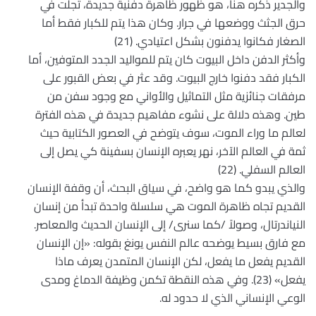
والجدير ذكره هنا، هو ظهور ظاهرة دفنية جديدة، تجلت في
حرق الجثث ووضعها في جرار. وكان هذا يتم للكبار فقط أما
الصغار فكانوا يدفنون بشكل اعتيادي. (21)
وأكثر الدفن داخل البيوت كان يتم للمواليد الجدد المتوفين، أما
الكبار فقد دفنوا خارج البيوت. وقد عثر في بعض القبور على
مرفقات جنائزية مثل التماثيل والأواني مع وجود سفن من
طين. وهذه دلالة على نشوء مفاهيم جديدة في هذه الفترة
لعالم ما وراء الموت، سوف يتوضح في العصور الكتابية حيث
ثمة في العالم الآخر، نهر يعبره الإنسان بسفينة كي يصل إلى
العالم السفلي. (22)
والذي يبدو كما هو واضح، في سياق البحث، أن وقفة الإنسان
القديم تجاه ظاهرة الموت هي سلسلة واحدة تبدأ من إنسان
النياندرتال، وصولاً /كما سنرى/ إلى الإنسان الحديث والمعاصر.
مع فارق بسيط يوضحه عالم النفس يونغ بقوله: «إن الإنسان
القديم يفعل ما يفعل، لكن الإنسان المتمدن يعرف ماذا
يفعل» (23). وفي هذه النقطة تكمن وظيفة الدماغ ومدى
الوعي الإنساني الذي لا حدود له.