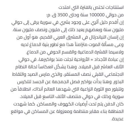
استنتاجات تختص بالفترة التي امتدت
من حوالي 100000 سنة وحتى 3500 ق. م:
إن أقدم دليل أثري على وجود بشري في سورية يرقى إلى حوالي
مليون سنة وبعضهم يعيد ذلك إلى مليون ونصف مليون سنة.
إن إنسان النياندرتال في المشرق العربي القديم، هو أول من
وعى مسألة الموت متزامناً هذا مع تطور بنية الدماغ لديه
ولاسيما القشرة الدماغية والقسم الحوفي من الدماغ.
إن عبادة الأجداد = الأرواحية تجلت منذ بواكيرها، في حوالي
الألف العاشر قبل الميلاد. وهذا يشكّل انعكاساً لحالة النظام
الاجتماعي القبلي نصف المستقر، والذي مارس الصيد والتقاط
البذور. وهنا بدأت بواكير فصل الجمجمة عن الجسد لتتكرس
وتتبلور مع الثورة الزراعية التي شهدها العالم آنذاك، انطلاقاً من
سورية وذلك في حوالي منتصف الألف التاسع قبل الميلاد.
كان الدفن يتم تحت أرضيات الكهوف والمساكن. كما شهدت
المنطقة بناء مقابر منتظمة ومعزولة عن المساكن في مواقع
عديدة.