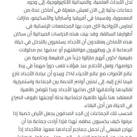
تدل الأبحاث العلمية، والميدانية الأنثربولوجية، إلى وجود
جماعات بدئية إلى الآن تعيش منعزلة في أماكن عدة من
المعمورة، ولاسيما في أفريقيا وأستراليا والأسكيمو، مازالت
تمارس الأرواحية التي مرت بها المجتمعات الإنسانية في
أطوارها السالفة. وقد بينت هذه الدراسات الميدانية أن سكان
هذه الأماكن يعتقدون أن الأجداد يستمرون بالتدخل في حياة
الجماعة لا بل ويظهرون موافقتهم أو عدمها عبر مدلولات
طبيعية /كون أنهم مازالوا جزءاً من الطبيعة وخاصية من
خواصها/ ولعل الأحلام عند هؤلاء تلعب دوراً مهماً في ربط
عالم الأموات مع عالم الأحياء (14). ويبدو أن عبادة الأجداد تنزع
فيما تنزع إليه، إلى تمتين أواصر اللحمة بين الجماعة واستمرارية
تقاليدها وأخلاقها التي صاغها الأجداد وبذا تتوضح ظاهرة
المعتقد هنا بأنها ظاهرة اجتماعية بحتة أوجبتها ظروف الصراع
في الحياة من أجل البقاء.
فحسب تلك الجماعات إن الجد المدفون يجعل الأرض خصبة إذا
عرفوا كيف يكسبون عطفه. لهذا فإذا أرادت جماعة ما أن
تهاجر فينبغي أن تحمل جماجم أجدادها معها. فالأجداد إذاً