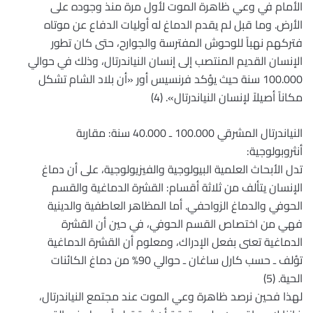
الأمام في وعي ظاهرة الموت لأول مرة منذ وجوده على
الأرض. وما قبل لم يقدم الدماغ له أوليات الدفاع عن موتاه
فتركهم نهباً للوحوش المفترسة والجوارح، حتى كان تطور
الإنسان القديم المنتصب إلى إنسان النياندرتال، وذلك في حوالي
100.000 سنة حيث يؤكد فرنسيس أور «أن بلاد الشام تشكل
مكاناً أصيلاً لإنسان النياندرتال». (4)
النياندرتال المشرقي 100.000 ـ 40.000 سنة: مقاربة
أنثروبولوجية:
تدل الأبحاث العلمية البيولوجية والفيزيولوجية، على أن دماغ
الإنسان يتألف من ثلاثة أقسام: القشرة الدماغية والقسم
الحوفي والدماغ الزواحفي. أما المظاهر العاطفية والدينية
فهي من اختصاص القسم الحوفي، في حين أن القشرة
الدماغية تعنى بفعل الإدراك، ومعلوم أن القشرة الدماغية
تؤلف ـ حسب كارل ساغان ـ حوالي 90% من دماغ الكائنات
الحية. (5)
لهذا فحين نرصد ظاهرة وعي الموت عند مجتمع النياندرتال،