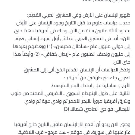
ظهور الإنسان على الأرض وفي المشرق العربي القديم:
حددت دراسات علوم ما قبل التاريخ وجود الإنسان على الأرض
بحدود ثلاثة ملايين سنة من الآن. وذلك في أفريقيا «هذا حتى
الآن». أما في المشرق العربي فدلائل أول وجود إنساني تعود
إلى حوالي مليون عام «سلطان محيسن» (1) وبعضهم يعيدها
إلى مليون ونصف المليون عام «زيدان كفافي» (2) وأيضاً هذا
حتى الآن.
وتذكر الدراسات أن الإنسان القديم الذي أتى إلى المشرق
العربي جاء عبر طريقين من أفريقيا:
الأولى: ساحلية على امتداد البحر المتوسط.
الثانية: على طول الإنهدام السوري ـ الافريقي الممتد من جنوب
وشرق أفريقيا مروراً بالبحر الأحمر ثم وادي عربة ثم وادي
الليطاني فوادي العاصي شمالاً. (3)
وحتى الان يبدو أن أقدم آثار لإنسان ماقبل التاريخ خارج أفريقيا
عثر عليها في سورية، في موقع «ست مرخو» قرب اللاذقية.