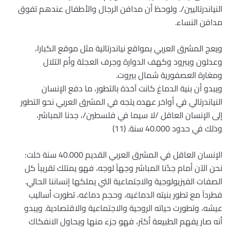
النياندرتاليين/. ولوحظ أن مدافن الرجال والأطفال عندهم تفوق
مدافن النساء.
ويعج المشرق العربي بمواقع نياندرتالية مثل موقع الكبارا،
وعدلون ويبرود وكهف الدوارة وجرف العجلة وأم التلال
ومغارة العصفورية شمال بيروت.
ويبدو أن بنية الدماغ كانت آخذة بالتطور، ما دفع الإنسان
النياندرتالي في أواخر عهده يتجه في المشرق العربي نحو التطور
إلى الإنسان العاقل /لا سيما في فلسطين/، جدنا المباشر،
وذلك في حدود 40.000 سنة. (11)
الإنسان العاقل في المشرق العربي القديم 40.000 سنة خلت:
نحن الآن أمام جدّنا المباشر وجهاً لوجه، فهو يمتلك تقريباً كل
الصفات الفيزيولوجية والاجتماعية التي يملكها إنساننا الحالي.
فطرداً مع تطور بنيته الدماغيه، وحجم دماغه، تطورت أساليب
عيشه، وتطورت حياته الروحية والاجتماعية والاقتصادية. ويبدو
أنه صار يفهم الطبيعة أكثر، فهو جزء منها ويحاول الانفكاك