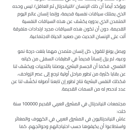
ويؤكد أيضاً أن ذلك الإنسان /النياندرتال ثم العاقل/ ليس وحده
الذي يمتلك سياقات نفسية قديمة، وإنما إنسان عالم اليوم
المتمدن الذي بدوره يكشف عن هذه السياقات النفسية
القديمة، دون أن تكون هذه السياقات مجرد ارتدادات متفرقة
أتت على الإنسان الحديث من صعيد الحياة الاجتماعية.
ويصل يونغ للقول: كل إنسان متمدن مهما بلغت درجة نمو
وعيه، لم يزل إنساناً قديماً في الطبقات السفلى من كيانه
النفسي. فكما أن الجسم البشري يوصلنا بالثدييات ويكشف لنا
عن بقايا كثيرة من تطور مراحل أولية ترجع إلى عصر الزواحف،
فكذلك النفس البشرية نتاج تطور إن تابعنا أصوله تكشّف لنا عن
عدد لاحصر له من السمات القديمة.
مجتمعات النياندرتال في المشرق العربي القديم 100000 سنة
خلت:
عاش النياندرتاليون في المشرق العربي في الكهوف والمغائر
واستطاعوا أن يكيفوها حسب احتياجاتهم وحوائجهم، كما