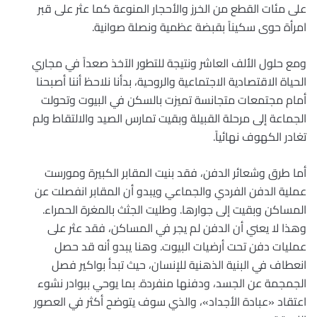
على مئات القطع من الخرز والأحجار المنوعة كما عثر على قبر
امرأة حوى سكيناً بقبضة عظمية ونصلة صوانية.
ومع حلول الألف العاشر ونتيجة للتطور الآخذ صعداً في مجاري
الحياة الاقتصادية الاجتماعية والروحية، بدأنا نلاحظ أننا أصبحنا
أمام مجتمعات متجانسة تميزت بالسكن في البيوت وتحولت
الجماعة إلى مرحلة القبيلة وبقيت تمارس الصيد والالتقاط ولم
تغادر الكهوف نهائياً.
أما طرق وشعائر الدفن، فقد بنيت المقابر الكبيرة ومورست
عملية الدفن الفردي والجماعي ويبدو أن المقابر انفصلت عن
المساكن وبقيت إلى جوارها. وطليت الجثث بالمغرة الحمراء.
وهذا لا يعني أن الدفن لم يجر في المساكن، فقد عثر على
عمليات دفن تحت أرضيات البيوت. وهنا يبدو أنه قد حصل
انعطاف في البنية الذهنية للإنسان، حيث تبدأ بواكير فصل
الجمجمة عن الجسد، ودفنها منفردة. بما يوحي ببوادر نشوء
اعتقاد «عبادة الأجداد»، والذي سوف يتوضح أكثر في العصور