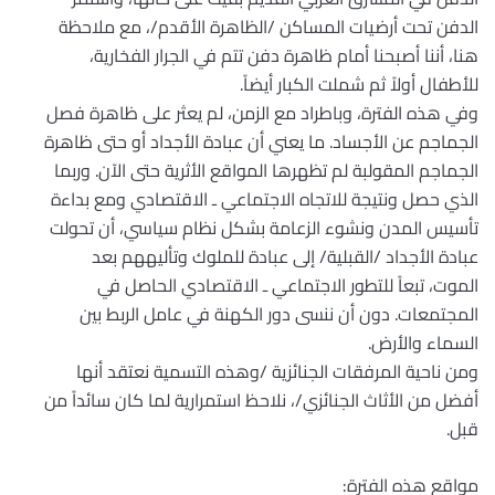
الدفن تحت أرضيات المساكن /الظاهرة الأقدم/، مع ملاحظة
هنا، أننا أصبحنا أمام ظاهرة دفن تتم في الجرار الفخارية،
للأطفال أولاً ثم شملت الكبار أيضاً.
وفي هذه الفترة، وباطراد مع الزمن، لم يعثر على ظاهرة فصل
الجماجم عن الأجساد. ما يعني أن عبادة الأجداد أو حتى ظاهرة
الجماجم المقولبة لم تظهرها المواقع الأثرية حتى الآن. وربما
الذي حصل ونتيجة للاتجاه الاجتماعي ـ الاقتصادي ومع بداءة
تأسيس المدن ونشوء الزعامة بشكل نظام سياسي، أن تحولت
عبادة الأجداد /القبلية/ إلى عبادة للملوك وتأليههم بعد
الموت، تبعاً للتطور الاجتماعي ـ الاقتصادي الحاصل في
المجتمعات. دون أن ننسى دور الكهنة في عامل الربط بين
السماء والأرض.
ومن ناحية المرفقات الجنائزية /وهذه التسمية نعتقد أنها
أفضل من الأثاث الجنائزي/، نلاحظ استمرارية لما كان سائداً من
قبل.
مواقع هذه الفترة: