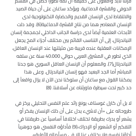
فإننا لابد واقعون على حقيقة أن ثمة تطوراً حصل في القسم
الحوفي والقشرة الدماغية. ويؤكد ساغان على أن حياة الصيد
والالتقاط لدى الإنسان القديم والحضارة التكنولوجية لدى
الإنسان المعاصر هما من نتاج القشرة الدماغية(6). وقد دلت
الأبحاث العلمية أيضاً لدى دراسة الجانب الداخلي لجمجمة إنسان
النياندرتال، إلى أن التناسب القائم بين مختلف أجزاء المخ يجعل
الإمكانات العقلية عنده قريبة من مثيلتها عند الإنسان العاقل،
الذي تطور في المشرق العربي حوالي 40.000 سنة عن سلفه
النياندرتال(7). والمعلوم أن الإنسان العاقل السوري هو جدنا
المباشر أما الجد البعيد فهو إنسان النياندرتال. وعلى هذا
يمكننا القول مع ساغان أن سلوكنا نحن الآن لا يزال واقعاً إلى
حد كبير تحت سيطرة ماورثناه عن أسلافنا. (8)
لا بل أن كارل غوستاف يونغ رائد علم النفس التحليلي يركز في
طروحاته على «أن لاشيء يدل على أن ذلك الإنسان يفكر أو
يشعر أو يدرك بطريقة تختلف اختلافاً أساسياً عن طريقتنا في
التفكير أو الشعور أو الإدراك،(9) فأداؤه النفسي هو جوهرياً
أداؤنا نفسه ولا يختلف عنا إلا في مسلّماته الأولية».