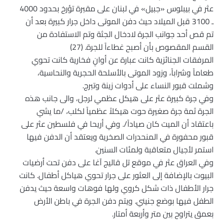
عثر في بيبلوس «جبيل» في لبنان على مقبرة تؤرخ بحدود 4000
ـ 3100 قبل الميلاد حيث دفن الموتى داخل جرار كبيرة بعد أن
تم قص أحد جوانب الجرة لادخال الجثة وتم الاستفادة من
القسم المقصوص بأن أصبح غطاءاً للجرة. (27)
المرفقات الجنائزية كانت عبارة عن أوانٍ فخارية كانت تحوي
طعاماً وشراباً، وزود الموتى بالأسلحة الحجرية والنحاسية،
وشملت قبور النساء على أدوات زينة وتبرج.
وفي جرة كبيرة عثر على هيكل عظمي لرجل، والى جانب هذه
الجرة ثمة جرة صغيرة حوت هيكلاً عظمياً لكلب، /ما يشي
باعتقاد أن الميت كان صياداً/. وفي أريحا في فلسطين عثر على
قبور محفورة في المنحدرات الصخرية ويعتقد أن الدفن فيها
استمر لأجيال متعاقبة ولمئات السنين.
وفي العراق عثر في موقع تل قاليج آغا على دفن تحت أرضيات
البيوت بالإضافة إلى العثور على جرار تحوي هياكل أطفال. كانت
جرار الأطفال ذات شكل كروي ولها فوهات واسعة حيث يدفن
الطفل فيها بوضع جنيني. ويتم دفن الجرة في باطن الأرض
بعمق يتراوح بين متر وأربعة أمتار.