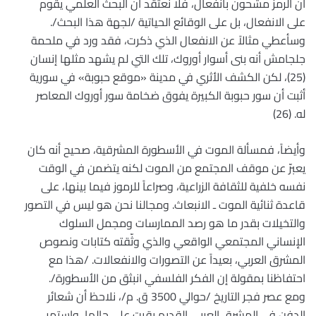
أن الرمز مشحون بانفعال، فلا نعتقد أن البحث العلمي يقوم
على الانفعال، بل على الوقائع الحياتية /لجهة هذا البحث/.
وسأعطي مثالاً عن الانفعال الذي ذكرت، فقد ورد في ملحمة
جلجامش أنه بنى أسوار أوروك، تلك التي لم يشهد مثلها إنسان
(25)، لكن الكشف الأثري في مدينة «موقع حبوبة» في سورية
أثبت أن سور حبوبة الكبيرة يفوق ضخامة سور أوروك المعاصر
له. (26)
وأيضاً، فمسألة الموت في الأسطورة المشرقية، صحيح أنه كان
يعبرّ عن موقف المجتمع من الموت لكنه يتضمن في الوقت
نفسه خلفية للثقافة الزراعية، وصراعاً للرموز فيما بينها، على
قاعدة ثنائية الموت ـ الانبعاث. ومجالنا نحن هو ليس في التصور
والتخيلات بقدر ما هو رصد الممارسات ومجمل السلوك
الإنساني المجتمعي الواقعي والذي وثّقته كتابات ونصوص
المشرق العربي، بعيداً عن التصورات والانفعالات. /هذا مع
احتفاظنا بمقولة إن الفكر الفلسفي انبثق من الأسطورة/.
ومع عصر فجر التاريخ /حوالي 3500 ق. م/، نلاحظ أن شعائر
الدفن في المشرق العربي القديم بقيت على حالها، واستمر