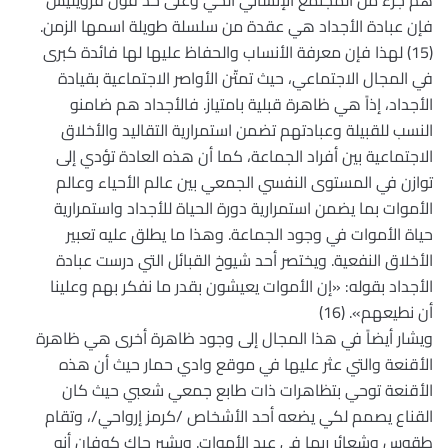
هم جزء من المجتمع الإنساني الحي وعلى حد قول فرويليش
فإن عبادة الأجداد هي عقدة من سلسلة طويلة اسمها الزمن.
(15) لهذا فإن معرفة الأنساب والحفاظ عليها لها فائدة كبرى
في المجال الاجتماعي، حيث تمتّن الأواصر الاجتماعية بقيادة
الأجداد، إذاً هي ظاهرة قبلية بامتياز. فالأجداد هم ضامنو
النسب للقبيلة وعبادتهم تضمن استمرارية التقاليد والأخلاق
الاجتماعية بين أفراد الجماعة، كما أن هذه العادة تؤدي إلى
توازن في المستوى النفسي الجمعي بين عالم الأحياء وعالم
الأموات بما يضمن استمرارية دورة الحياة للأجداد واستمرارية
حياة الأموات في وجود الجماعة. وهذا ما يطلق عليه تعبير
الأخلاق النفعية. ويختصر أحد شيوخ القبائل التي درست عبادة
الأجداد بقوله: «إن الأموات يعيشون بقدر ما نفكر بهم وعلينا
أن نطيعهم». (16)
ويشار أيضاً في هذا المجال إلى وجود ظاهرة أخرى هي ظاهرة
الأقنعة والتي عثر عليها في موقع وادي حمار حيث أن هذه
الأقنعة توحي بتظاهرات ذات طابع جمعي شعبي حيث كان
القناع يصمم لكي يضعه أحد الأشخاص /كرمز إرواحي/، وتقام
طقوس وشعائر ربما في عيد الأموات. ويشير جاك كوفان أنه