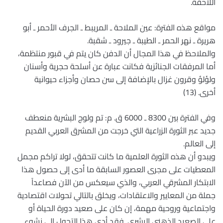
اللاحقة.
مواقع هذه الفترة: عين الملاحة ـ المريبط ـ الجرف الأحمر ـ أبو
هريرة ـ نهر الحمر ـ الطيبة ـ جيرود ـ شقبة.
والملاحظ في هذا المجال أن الدفن كان يتم في قبور منتظمة،
أما المرفقات الجنائزية فكانت عبارة عن أسلحة حجرية وأسنان
ولؤلؤ وقرون غزال بالإضافة إلى سن حصان وأجزاء حيوانية
أخرى. (13)
وفي الفترة بين 8300 ـ 6000 ق. م: تم ولوج البشرية منعطف
جديد عبر الثورة الزراعية التي خرجت من المشرق العربي القديم
إلى العالم.
ويبدو أن هذه الثورة العلمية ما كانت تتحقق، لولا تراكم مجمل
المعطيات على مجرى العصور السابقة ما أدى إلى حصول هذا
الابتكار المشرقي العربي، والذي سيعكس من الآن فصاعداً
جملة من المعايير والاعتقادات، ويخلق بالتالي تحولات اقتصادية
واجتماعية وروحية مهمة، إن كان على صعيد دورة الحياة أو
على الصعيد الذهني البشري. فقد أدى هذا التحول إلى نشوء