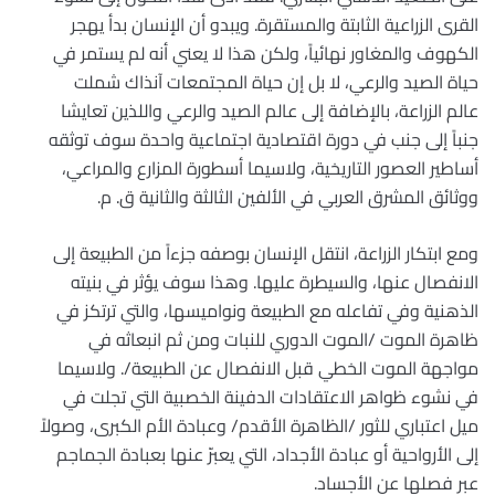
القرى الزراعية الثابتة والمستقرة. ويبدو أن الإنسان بدأ يهجر
الكهوف والمغاور نهائياً، ولكن هذا لا يعني أنه لم يستمر في
حياة الصيد والرعي، لا بل إن حياة المجتمعات آنذاك شملت
عالم الزراعة، بالإضافة إلى عالم الصيد والرعي واللذين تعايشا
جنباً إلى جنب في دورة اقتصادية اجتماعية واحدة سوف توثقه
أساطير العصور التاريخية، ولاسيما أسطورة المزارع والمراعي،
ووثائق المشرق العربي في الألفين الثالثة والثانية ق. م.
ومع ابتكار الزراعة، انتقل الإنسان بوصفه جزءاً من الطبيعة إلى
الانفصال عنها، والسيطرة عليها. وهذا سوف يؤثر في بنيته
الذهنية وفي تفاعله مع الطبيعة ونواميسها، والتي ترتكز في
ظاهرة الموت /الموت الدوري للنبات ومن ثم انبعاثه في
مواجهة الموت الخطي قبل الانفصال عن الطبيعة/. ولاسيما
في نشوء ظواهر الاعتقادات الدفينة الخصبية التي تجلت في
ميل اعتباري للثور /الظاهرة الأقدم/ وعبادة الأم الكبرى، وصولاً
إلى الأرواحية أو عبادة الأجداد، التي يعبرّ عنها بعبادة الجماجم
عبر فصلها عن الأجساد.