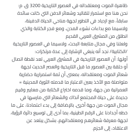
ظاهرة الموت ومعتقداته في العصور التاريخية 3200 ق. م:
نحن هنا مع استمرار لتقاليد وشعائر الدفن التي كانت سائدة
سابقاً، مع ازدياد في التطور لجهة مناحي الحياة الدفينة،
ولاسيما مع بداءات نشوء المدن، ومع فجر الكتابة والذي
انطلق من المشرق العربي القديم
ولعلنا وفي مجال متابعة البحث، ولاسيما في العصور التاريخية
/الكتابية/ نجد أنه ينبغي الإشارة إلى عدة مرتكزات:
أولها: أن العصور التاريخية في المشرق العربي تعد نقطة اتصال
أو حلقة بين العصور ما قبل التاريخية والعصر الحديث لجهة
شعائر الموت ومعتقداته، بمعنى أن ثمة استمرارية حضارية
متواصلة مع الأخذ بعين الاعتبار ما قدمته الثورة المدينية =
العمرانية من جهة، وما قدمه اختراع الكتابة من معايير وقيم
جديدة على حياة المجتمع آنذاك والشعائر التي مارسها في
مجال الموت من جهة أخرى. بالإضافة إلى بدء اعتمادنا، على ما
خطه أجدادنا على الرقم الطينية، بما أدى إلى توسيع دائرة الرؤية،
لجهة معرفة شعائرهم ومعتقداتهم، بشكل يبتعد عن
الاعتقاد، إلى الجزم.