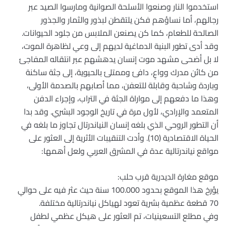
استخدموا النار وصنعوا الأسلحة الصوانية ومارسوا الصيد عبر
رجالهم، أما نساؤهم فكن يلتقطن لبذور والثمار والجذور
الصالحة للطعام، كما كن يصنعن الملابس من جلود الحيوانات.
وقد أدى تطور البنية الدماغية لديهم إلى وعي لظاهرة الموت،
لا بل أضحى مشهد موت إنسان يدهشهم عبر انتقاله المفاجئ
من كائن مدرك وواعٍ، دافئ وممتلئ بالحيوية، إلى جثة ساكنة
وباردة وشاحبة وقابلة للتعفن، مما أصابهم بالصدمة الأولى،
وهذا ما دفعهم إلى مواراة الجثة في التراب، وإجراء الدفن
المتعمد والإرادي، لأول مرة في تاريخ الوجود البشري. وقد بدا
أن التطور الروحي الذي بلغه إنسان النياندرتال تجاوز ما بلغه في
الحياة الاقتصادية (10). وأدت التنقيبات الأثرية إلى العثور على
مواقع نياندرتالية عدة في المشرق العربي ولعل أهمها:
موقع مغارة الديدرية قرب حلب:
يؤرخ هذا الموقع بحدود 100.000 سنة حيث عثر فيه على حوالي
70 قطعة عظمية بشرية تعود لهياكل نياندرتالية مختلفة.
وفي مطلع التسعينيات، تم العثور على هيكل عظمي لطفل