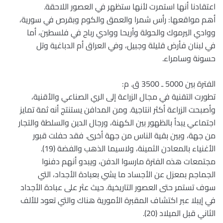
اعتقادنا أنها استمرت لأنها ستظهر في العصور اللاحقة.
أهم مواقعها: رأس شمرا والعمق والكوم وبقرص في سورية،
ووادي اليرموك والحولة وأريحا ووادي رباح في فلسطين، أما
في لبنان فأرض قليلة وجبيل، وفي العراق أم الدباغية وتل
حسونة وسامراء.
الفترة بين 5000 ـ 3500 ق. م:
تطورت التقنية في مجال الزراعة إلى الري الصناعي والأقنية،
وأصبحت الزراعة أكثر انتاجية. ومن المدافن يستنتج أنه ثمة تمايز
اجتماعي يبدأ بالظهور بين الكهنة، ورجال الدين والسلطة والتجار
من جهة، وبين بقية الناس من جهة أخرى. فقد حفلت قبور
الأغنياء بالمعادن الثمينة، ولاسيما الذهب والفضة (19).
مجتمعات هذه الفترة مارسوا الدفن، ويبدو أنهم دفنوا
الجماجم بمعزل عن الأجساد ما يشي بعبادة الأجداد، التي
سوف تستمر حتى العصور التاريخية. حيث عثر على عبادة الأجداد
في إيبلا عبر اكتشاف المقبرة الأمورية هناك والتي تعود للألف
الثاني قبل الميلاد (20).