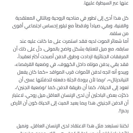
عنها عبر السيطرة عليها.
كل هذا أدى إلى تطور في مناحيه الروحية وبالتالي المعتقدية
والفنية، وبقي صياداً ولاقطاً مع تبلور إحساس اجتماعي أقوى
من سلفه.
أما شعائر الموت لديه فقد استمرت على ما كانت عليه عند
سابقه، مع ميل للعناية بشكل واضح بالموتى، دلّ على ذلك أن
المرفقات الجنائزية ازدادت وطرق الدفن أصبحت أكثر تعقيداً،
فقد بقي يدفن موتاه داخل الكهوف، في وضعية القرفصاء،
ويبدو أنه اتجه لدفن الأموات قرب المواقد «كما كان يفعل
النياندرتال»، /ربما لأن برودة الجثة دفعته لتدفئتها عسى أن
تعود إلى الحياة/. كما أن طريقة الدفن كما /وضعية الجنين/،
ذكرّت بعض الباحثين أن لدى الإنسان العاقل ميل روحي، لاعتبار
أن الدفن الجنيني هذا ربما يعيد الميت إلى الحياة كون أن الأرض
رحم!!.
لكننا نستبعد مثل هذا الاعتقاد لدى الإنسان العاقل.. ونميل