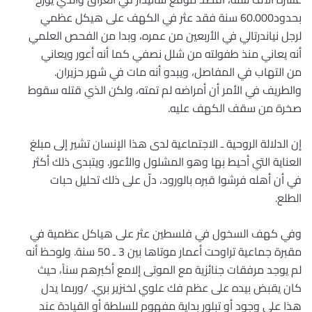
بحدود60.000 سنة فقد عثر في الكهف على هيكل عظمي
لرجل نياندرتالي في الأربعين من عمره، وبدا من الفحص العلمي
أنه يعاني منذ طفولته من شلل نصفي كما أنه أعور ويعاني
من التهاب في المفاصل، ويبدو أنه مات في شهر حزيران.
والطريف في الأمر أن أمراضه لم تمته، ولكن الذي قتله سقوط
صخرة من سقف الكهف عليه.
إن الدلالة الروحية ـ الاجتماعية لدى هذا الإنسان تشير إلى مبلغ
العناية التي أحيط بها وهو المشلول والأعور. ويتبدى ذلك أكثر
في أن أهله فرشوا قبره بالورود، دلّ على ذلك تحليل حبات
الطلع.
وفي كهف السخول في فلسطين عثر على هياكل عظمية في
مقبرة جماعية تراوحت أعمار موتاها بين 3 ـ 50 سنة. ولوحظ أنه
لم يوجد مرفقات جنائزية مع الموتى إلامع أكبرهم سناً، حيث
كان يقبض بيده على عظم فك علوي لخنزير بري. /وربما يدل
هذا على وجود أو تبلور بداية مفهوم للسلطة أو القيادة عند