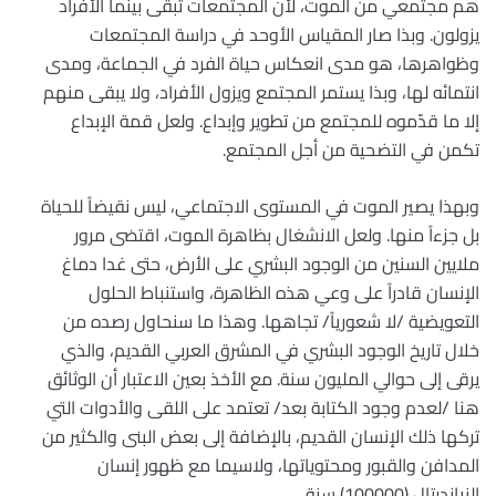
هم مجتمعي من الموت، لأن المجتمعات تبقى بينما الأفراد
يزولون. وبذا صار المقياس الأوحد في دراسة المجتمعات
وظواهرها، هو مدى انعكاس حياة الفرد في الجماعة، ومدى
انتمائه لها، وبذا يستمر المجتمع ويزول الأفراد، ولا يبقى منهم
إلا ما قدّموه للمجتمع من تطوير وإبداع. ولعل قمة الإبداع
تكمن في التضحية من أجل المجتمع.
وبهذا يصير الموت في المستوى الاجتماعي، ليس نقيضاً للحياة
بل جزءاً منها. ولعل الانشغال بظاهرة الموت، اقتضى مرور
ملايين السنين من الوجود البشري على الأرض، حتى غدا دماغ
الإنسان قادراً على وعي هذه الظاهرة، واستنباط الحلول
التعويضية /لا شعورياً/ تجاهها. وهذا ما سنحاول رصده من
خلال تاريخ الوجود البشري في المشرق العربي القديم، والذي
يرقى إلى حوالي المليون سنة. مع الأخذ بعين الاعتبار أن الوثائق
هنا /لعدم وجود الكتابة بعد/ تعتمد على اللقى والأدوات التي
تركها ذلك الإنسان القديم، بالإضافة إلى بعض البنى والكثير من
المدافن والقبور ومحتوياتها، ولاسيما مع ظهور إنسان
النياندرتال (100000) سنة.