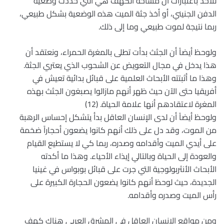
للأخذ باعتبارات أن مساحة الكهف هي التي حددت وضعية
الدفن الجنيني، أو أخذ جثة الميت هذه الوضعية بشكل طبيعي،
ربما نتيجة لموت طبيعي وما إلى ذلك.
ولوحظ أيضاً أن الجثث بدأت تطلى بالمغرة الحمراء، ونعتقد أن
هذا يدخل في مجال التعويض عن الشحوب الذي يعتري الجثة.
وهذا ما أثبتته الأبحاث العلمية على قبائل بدائية تعيش في
أفريقيا حتى الآن حيث ظهر أنهم مازالوا يصبغون الجثث بهذه
المغرة لاعتقادهم أنها علامة الحياة. (12)
ولوحظ أيضاً أن لدى الإنسان العاقل بدأ يتشكل إحساس الرهبة
من الموت، وقد دل على ذلك أنهم كانوا يضعون أحجاراً ضخمة
على أيدي الميت وأقدامه وصدره، ربما كي لا يستطيع القيام
والعودة إلى الحياة وبالتالي إيذاء الأحياء. وهذا ما أكدته
الأبحاث الأنثربولوجية التي جرت على قبائل بوبواس في غينيا
الجديدة، حيث لوحظ أنهم كانوا يضعون الحجارة الكبيرة على
رأس الميت وصدره وأقدامه.
ومن مواقع الإنسان العاقل في المشرق العربي هناك كهف