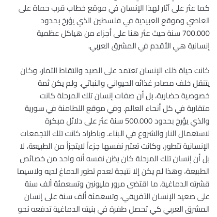
كما عثر على آثار لهذا الإنسان في موقع خطاب قرب حماة على
العاصي وموقع العبيدية في فلسطين الذي يؤرخ بحدود
700.000 سنة حيث عثر هنا على أجزاء من هياكل عظمية
إنسانية هي الأقدم في المشرق العربي.
كانت حياة ذلك الإنسان تعتمد على الصيد والتقاط الثمار، وكان
يتنقل خلف مصادر غذائه الحيواني والنباتي. ولم يكن ثمة
خصوصية حضارية، بل أن صفات إنسان تلك المرحلة كانت
متقاربة في كل أنحاء العالم. وفي موقع اللطامنة في سورية
والذي يؤرخ بحدود 500.000 سنة عثر على دلائل مبكرة
لاستعمال النار والشروع في البناء. وباطراد كانت تلك التجمعات
الإنسانية تتطور، وكانت تعتبر نفسها جزءاً لايتجزأ من الطبيعة، لا
بل أن إنسان تلك المرحلة كان يظن نفسه أنه واحد من خصائص
الطبيعة، وهذا لم يكن إلا نتيجة لعدم تطور الدماغ لديه ولاسيما
قشرته الدماغية. ما اقتضى مرور مليونين وتسعمئة ألف سنة
على صعيد الإنسان الأفريقي، وتسعمئة ألف سنة على إنسان
المشرق العربي كي تحصل طفرة في بنيته الدماغية تدفعه نحو