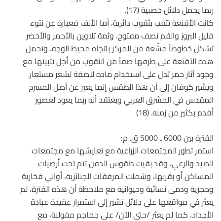
ربما يحمل دلائل خصبية (17).
كانت الأقنعة تثقب بثقوب دائرية، أما الأنف فعبارة عن نتوء
قليل البروز والفم نصف مفتوح، وثمة تلاوين بالأحمر والأخضر
تشكل خطوطاً مشّعة من المركز باتجاه محيط الوجه، وتحمل
هذه الأقنعة على طرفها صفاً من الثقوب من أجل تثبيتها مع
وجود آثار حمر تدل على استخدام مادة لاصقة لشعر مستعار.
ويشير كوفان إلى أن هذا الطقس إنما يعبر عن أصل المسرح
المقدس في المشرق العربي ويعتقد أنه ربما يعود لعصور
أقدم بكثير من زمنه. (18)
الفترة بين 6000 ـ 5000 ق. م:
استمر تطور المجتمعات الزراعية مع تعايشها مع مجتمعات
الصيد والرعي، وقد بقيت طقوس الدفن تتم تحت أرضيات
المساكن أو بقربها، وشملت المرفقات الجنائزية، أواني فخارية
وحجرية ودمى نسائية وحيوانية مع ملاحظة أن هذه الفترة، لم
يعثر في مواقعها على دلائل تشير إلى استمرار عقيدة عبادة
الأجداد، كما لم يعثر /حتى الآن/ على جماجم مقولبة، مع