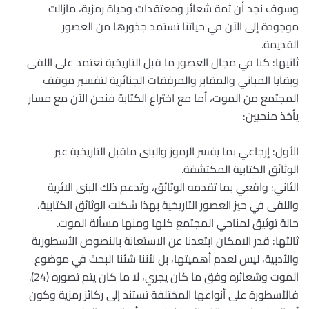
وسوف نجد أن ثمة شعائر ومعتقدات وحياة رمزية، مازالت
موجودة إلى الآن في حياتنا تستمد جذورها من العصور
القديمة.
ثانيها: كنا في مجال العصور ما قبل التاريخية نعتمد على اللقى
وبقايا المباني والمقابر والمرفقات الجنائزية لتفسير موقف
المجتمع من الموت، أما مع اختراع الكتابة فنحن الآن مع مسار
يأخذ منحيين:
الأول: إرجاعي بما يفسر الرموز والبنى ماقبل التاريخية عبر
الوثائق الكتابية المكتشفة.
الثاني: واقعي بما تقدمه الوثائق، وتدعم ذلك البنى الاثرية
واللقى في حيز العصور التاريخية بهذا شكلت الوثائق الكتابية،
حالة توثيق لمناحي المجتمع كلها ومنها مسألة الموت.
ثالثها: قدر الامكان ابتعدنا عن الاستعانة بالنصوص الأسطورية
والأدبية، ليس لعدم أهميتها، بل لأننا شئنا البحث في موضوع
الموت وشعائره وفق ما كان يجري، لا ما كان يتم تصوره (24).
فالأسطورة على أنواعها المختلفة تستند إلى ركائز رمزية وكون