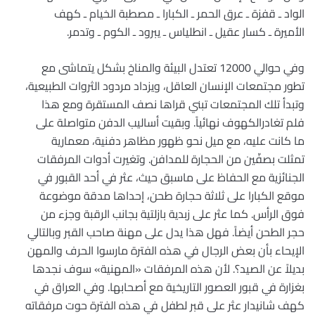
الواد ـ قفزة ـ عرق الحمر ـ الكبارا ـ مصطبة الخيام ـ كهف
الأميرة ـ كسار عقيل ـ انطلياس ـ يبرود ـ الكوم ـ وتدمر.
وفي حوالي 12000 تعتدل البيئة والمناخ بشكل يتماشى مع
تطور مجتمعات الإنسان العاقل، ويزداد مردود الثروات الطبيعية،
وتبدأ تلك المجتمعات تبني قراها نصف المستقرة ومع هذا
فلم تغادرالكهوف نهائياً. وبقيت أساليب الدفن متواصلة على
ما كانت عليه، مع ميل نحو ظهور مظاهر دفنية، معمارية
تمثلت بصفّين من الحجارة للمدافن. وتغيرت أدوات المرفقات
الجنائزية مع الحفاظ على ماسبق حيث، عثر في أحد القبور في
موقع الكبارا على ثلاثة حجارة طحن، إحداها مدقة موضوعة
فوق الرأس. كما عثر على زبدية بازلتية بجانب الرقبة وجزء من
حجر الطحن أيضاً. فهل هذا يدل على مهنة صاحب القبر وبالتالي
الإيحاء بأن بعض الرجال في هذه الفترة مارسوا الحرف والمهن
بديلاً عن الصيد؟. لأن هذه المرفقات «المهنية» سوف نجدها
بغزارة في قبور العصور التاريخية مع أصحابها. وفي العراق في
كهف شانيدار عثر على قبر لطفل في هذه الفترة حوت مرفقاته