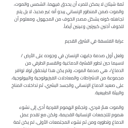
ثمة شيئان لا يمكن للمرء أن يحدق فيهما، الشمس والموت،
والموت ضمن المنظور الإنساني يبدو أنه غير محبذ، لا بل يتم
تجاهله كونه يشكل مصدر الخوف من المجهول. ومعلوم أن
للخوف أذنين كبيرتين وعينين أيضاً.
عرابة الفلسفة في الشرق القديم
ولعل أول صدمة جابهت الإنسان في وجوده على الأرض /
لاسيما حين تطور القشرة الدماغية والقسم الطرفي من
الدماغ/، هي صدمة الموت، ولم يكن هذا ليتحقق لولا توافر
مجموعة من الاشراطات والمعادلات الفيزيولوجية والبيولوجية،
على صعيد الدماغ الإنساني والجسد البشري، ثم تداخلات المناخ
والبيئة الطبيعية.
والموت همّ فردي، وتجمّع الهموم الفردية أدى إلى نشوء
هموم للتجمعات الإنسانية القديمة، ولكن مع تقدم عمل
الدماغ وتطوره ومن ثم نشوء المجتمعات الأولى، لم يكن ثمة