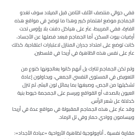
ففي حوالي منتصف الألف الثامن قبل الميلاد سوف تغدو
الجماجم موضع اهتمام كبير وهذا ما توضح في مواقع هذه
الفترة، ففي المريبط، عثر على هياكل دفنت بلا رؤوس تحت
أرضيات بيوت السكن. أما الجماجم فبعد فصلها عن الأجساد،
كانت توضع على امتداد جدران المنازل لاعتبارات اعتقادية. كذلك
عثر على نفس هذه الظاهرة في أريحا في فلسطين.
ولم تكن الجماجم لتترك بل أنهم كانوا يعالجونها كنوع من
التعويض في المستوى النفسي الجمعي، ويحاولون إعادة
تشكيلها من الجص، وصبغها بما يماثل لون البشر، ثم تنزل
العيون بالصدف أو القواقع ويرسم على الجمجمة خيوط بنية
كدلالة عل شعر الرأس.
وقد عثر على هذه الجماجم المقبولة في مواقع عدة في أريحا
وبيسامون ووادي حمار وفي تل الرماد.
مقاربة نفسية ـ أنثربولوجية لظاهرة الأرواحية «عبادة الأجداد»: