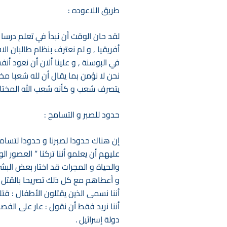
طريق اللاعوده :
لقد حان الوقت أن نبدأ في تعلم درسا جد
أفريقيا , و لم نعترف بنظام طالبان ال
في البوسنة , و علينا ألان أن نعود أنف
نحن لا نؤمن بما يقال أن لله شعبا مختا
يتصرف شعب و كأنه شعب الله المختار 
حدود للصبر و التسامح :
إن هناك حدودا لصبرنا و حدودا لتسامحن
عليهم أن يعلمو أننا تركنا ” العصور ا
والحياة و المجرات قد اختار بعض الب
و أعطاهم مع كل ذلك تصريحا بالقتل .
أننا نسمى الذين يقتلون الأطفال : قتله
أننا نريد فقط أن نقول : عار على الفص
دولة إسرائيل .