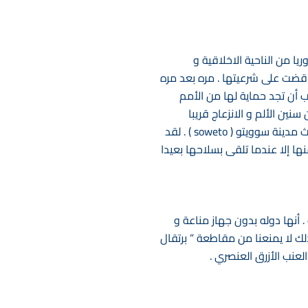
 من الناحية الاخلاقية و
ت و قضت على شرعيتها . مره بعد مره
ب أن تجد حماية لها من الأمم
نين الألم و الانزعاج قريبا
ستنتهي . لقد صنعت دولة إسرائيل بنفسها بداية نهايتها مثلما صنعت الدولة العنصرية في جنوب أفريقيا إحداث مدينة سوويتو ( soweto ) . لقد
ها إلا عندما تلقى بسلاحها بعيدا
. أنها دوله بدون جهاز مناعة و
ذلك لا يمنعنا من مقاطعة ” برتقال
لعنب الأزرق العنصري .