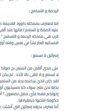
الرحمة و التسامح :
اننا لانعترف بممكله داوود القديمة كم
عليه الصلاة و السلام ) قالها منذ أل
الرب هي مملكه الرحمة و التسامح ” . إن
الانسانيه العثر نشأ في نفس وقته أول
إسرائيل لا تسمع :
على مدى ألفين من السنين بح صوتنا من
لا تسمع و لا تلقى بالا لأحد . لم يك
لقد كان الذي ساعده رجلا من السامرين. 
بداية نحن بشر، سواء كنا مسيحيون أو 
إخوتكم فقط فأي فضل تصنعون ؟ أننا
حكومة انتخبوا ديمقراطيا .