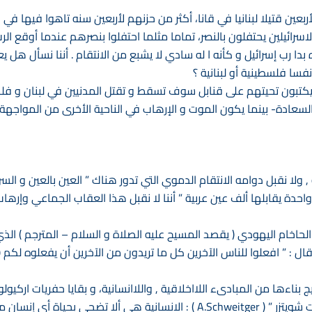
بعين قتيلا لبنانيا في قانا، أكثر من حزنهم لأربعين سنه تاهوا فيها في 
لاسرائيلين يحتفلون بالنصر، تماما مثلما احتفلوا بنصرهم عندما أوقع الر
ا رب إسرائيل و كأنه ا له سادي لا يشبع من الانتقام . أننا نسأل هل ي
نفسا فلسطينية أو لبنانية ؟
ر يكتبون تحيتهم على قنابل سوف تسقط و تقتل المدنيين في لبنان و فلس
عادة- بينما يكون الموت و الإرهاب في الناحية الأخرى من المواجهة- م
 , ولا نقبل دوامه الانتقام الدموي التي تدور هناك ” العين بالعين و السن
ة واحدة يقابلها ألف عين عربية ” أننا لا نقبل هذا العقاب الجماعي وإ
خام اليهودي ( يقصد المسيح عليه الصلاة و السلام – المترجم ) الذي ر
 قال : ” افعلوا للناس الآخرين كل ما تريدون من الآخرين أن يفعلوه لكم
يج بناءها من المبادىء اللااخلاقية , واللاانسانية، و بقايا حفريات اركي
ة أي إنسان مقابل أي شيء أخر .