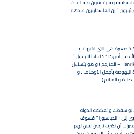
 و المدن الفلسطينية و سيقومون بمساعدة
ائيليون ” إن الفلسطينيين عندهم
كية صغيرة هي التي انتبهت و
ه في أمريكا ” ؟ لماذا لا يقول ”
يبارك الله في العالم “. ذات يوم تنهد متحسرا الشاعر النرويجي ( أظن أنه يقصد هنريك فيرجلا ند – Henrik Wergeland – المترجم ) و هو يتساءل :
 اليهودية بأجمل الأوصاف , و
صلاة و السلام )
لكن لو سقطت و تفككت الدولة
خرى إلى ” الدياسبورا ” فسوف
مبررات أن نضرب نازحين ليس لهم
وهم , أنهم مثل الحلزونات دون