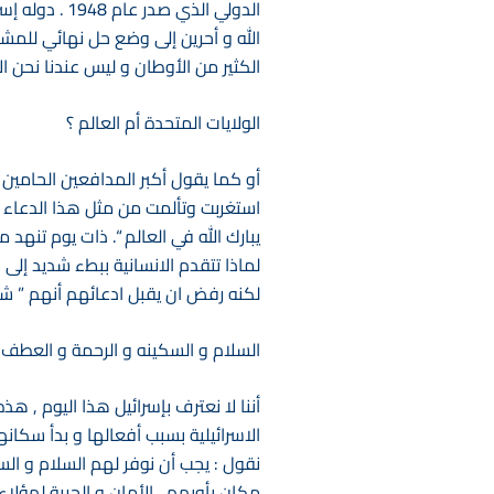
الدولي الذي
الله و أحرين إلى وضع حل نهائي للمش
الكثير من الأوطان و ليس عندنا نحن الإ
الولايات المتحدة أم العالم ؟
أو كما يقول أكبر المدافعين الحامين 
استغربت وتألمت من مثل هذا الدعاء , ت
لماذا تتقدم الانسانية ببطء شديد إلى
لكنه رفض ان يقبل ادعائهم أنهم ” شعب
السلام و السكينه و الرحمة و العطف 
أننا لا نعترف بإسرائيل هذا اليوم , 
الاسرائيلية بسبب أفعالها و بدأ سكانه
نقول : يجب أن نوفر لهم السلام و السك
مكان يأويهم , الأمان و الحرية لهؤلاء