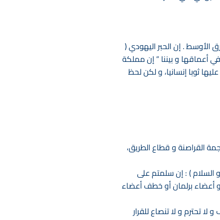
ق الأوسط . إن الحبر اليهودي (
في أعماقها و بيننا ” إن مملكة
ليها ثوبا إنسانيا، و لكن لحظ
جمة القراصنة و قطاع الطريق،
 السلام ) : إن سلمتم على
 أعضاء برلمان أو خطف أعضاء
 بإسرائيل التي أنشئت عام 1967 , أنها دوله لا تعترف و لا تحترم و لا تنصاع للقرار