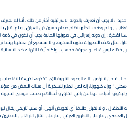
يدا : لا يجب أن نعترف بالدولة الاسرائيليه أكثر من ذلك . أننا لم نعترف
افغانى , و لم يعترف الكثير بنظام صدام حسين في العراق , و لم نقبل با
سنا لفكرة : إن دوله إسرائيل في صورتها الحالية يجب أن تكون في ذمة الت
را . مثل هذه التصورات مثيره للسخرية، و لا نستطيع أن نعقلها بينما نرا
, فذلك ليس غباءا و عجرفة فحسب , ولكنه أيضا انتهاك ضد الانسانية ,
ا , فنحن لا نؤمن بتلك الوعود الالهية التي اتخذوها ذريعة للاغتصاب و
لوسطي ” وراء ظهورنا، إنه لمن المثير للسخرية أن هناك البعض من هؤلاء 
شر ليكونوا أحباءه دونا عن باقي الخلق و أعطاهم صحف موسى الحجرية 
 الأطفال , و لا نقبل إطلاقا أي تفويض ألهى، أو سبب تاريخي يقال ليبرر 
ل العنصري , عار على التطهير العرقي , عار على القتل الارهابى للمدنيي