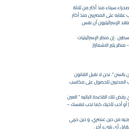
صحراء سيناء منذ أكثر من ثلاثة
ب عقابه على المصريين منذ أكثر
عتقد الإسرائيليون أن نفس
طين . إن منظر الإسرائيليات
نظر يثير الاشمئزاز
 بالسن “. نحن لا نقبل القانون
رهاب المدنيين للحصول على مكاسب
فض تلك القاعدة الباليه ” العين
 ( أو أحب لأخيك كما تحب لنفسك –
ولوجيه من دين عنصري، و دين حربي