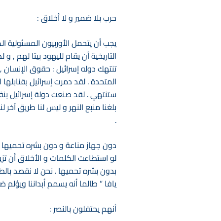
حرب بلا ضمير و لا أخلاق :
يجب أن يتحمل الأوربيون المسئولية ا
التاريخية أن يقام لليهود بيتا لهم , و
تنتهك دوله إسرائيل : حقوق الإنسان ,
المتحدة . لقد دمرت إسرائيل بقنابلها ا
بلغنا منبع النهر و ليس لنا طريق آخر 
.
دون جهاز مناعة و دون بشره تحميها :
لو استطاعت الكلمات و الأخلاق أن تزيل
بدون بشره تحميها . نحن لا نقصد بالطب
يافا ” طالما أنه يسمم أبداننا ويؤلم 
أنهم يحتفلون بالنصر :