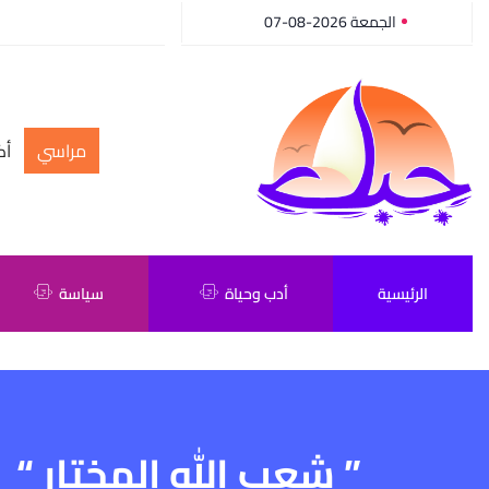
الجمعة 2026-08-07
مراسي
أك
الرئيسية
أدب وحياة
سياسة
” شعب الله المختار “