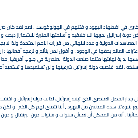
لكبرى في اضطهاد اليهود و قتلهم في الهولوكوست , نعم لقد كان ضروريا
 لكن دولة إسرائيل بحربها اللااخلاقيه و أسلحتها المثيرة للاشمئزاز ذبح
 المعاهدات الدولية و عدد لانهائي من قرارات الأمم المتحدة ولذا لا يج
عتراف العالم بحقها في الوجود . و أقول لمن يتألم و تزعجه أفعالها : إن س
لنسلكه . لقد اغتصبت دولة إسرائيل شرعيتها و لن تستعيدها و تستعيد أمن
 جدار الفصل العنصري الذي تبنيه إسرائيل، لذابت دوله إسرائيل و اختفت 
ع بنبوءتنا هذه المدنيين من اليهود , أننا نتمنى لهم كل الخير . و لكن 
ضمائرنا , أنه من الممكن أن نعيش سنوات و سنوات دون البرتقال و دون ا