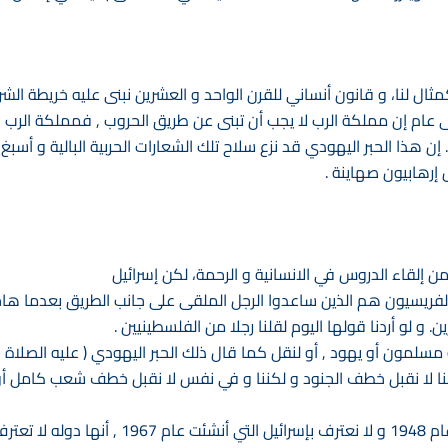
ثال لنا، و قانون أنساني للقرن الواحد و العشرين نبنى عليه خريطة الشر
فى عام إن مملكة الرب لا يجب أن تبنى عن طريق الحروب , فمملكة الرب 
 هذا الحبر اليهودي قد نزع سلاح تلك الشعارات الحربية البالية و أسبغ ع
 إرهابيون صهاينة .
 إلقاء الدروس في الانسانية و الرحمة، لكن إسرائيل
ن الفريسيون هم الذين ساعدوا الرجل الملقى على جانب الطريق بعدما ها
و لو أردنا قولها اليوم لقلنا رجلا من الفلسطينيين .
مسلمون أو يهود , أو لنقل كما قال ذلك الحبر اليهودي ( عليه الصلاة و
 لا نقبل خطف الجنود و لكننا و في نفس لا نقبل خطف شعب كامل أو
أننا نعترف بدوله إسرائيل التي أنشئت عام 1948 و لا نعترف