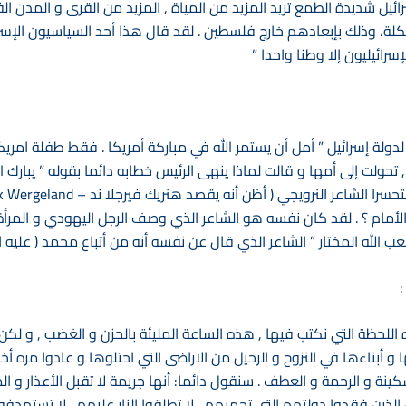
 صدر عام 1948 . دوله إسرائيل شديدة الطمع تريد المزيد من المياة , المزيد من القرى
كلة، وذلك بإبعادهم خارج فلسطين . لقد قال هذا أحد السياسيون الإسر
سرائيليون إلا وطنا واحدا ”
لدولة إسرائيل ” أمل أن يستمر الله في مباركة أمريكا . فقط طفلة امري
حولت إلى أمها و قالت لماذا ينهى الرئيس خطابه دائما بقوله ” يبارك الل
 الأمام ؟ . لقد كان نفسه هو الشاعر الذي وصف الرجل اليهودي و المرأة
 الله المختار ” الشاعر الذي قال عن نفسه أنه من أتباع محمد ( عليه ال
:
هذه اللحظة التي نكتب فيها , هذه الساعة المليئة بالحزن و الغضب , و 
ا و أبناءها في النزوح و الرحيل من الاراضى التي احتلوها و عادوا مره أ
ينة و الرحمة و العطف . سنقول دائما: أنها جريمة لا تقبل الأعذار و ال
 الذين فقدوا دولتهم التي تحميهم ، لا تطلقوا النار عليهم , لا تستهدف