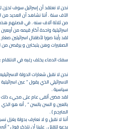
نحن لا نعتقد أن إسرائيل سوف تحزن لأر
الآف سنة . أننا نشاهد أن العديد من ا
من ثلاثة آلاف سنه . في قصتهم هذه بد
اسرائيلية واحدة أكثر قيمه من أربعين 
لقد رأينا صورا لأطفال اسرائيلين صغا
الصغيرات وهن يتبخترن و يرقصن من الس
سفك الدماء يخلف رغبه في الانتقام :
نحن لا نقبل شعارات الدولة الاسرائيليه
الاسرائيلي الذي يقول ” عين اسرائيلي
سياسية .
لقد مضى ألفى عام على مجيء ذلك الحا
بالعين و السن بالسن ” , أنه هو الذي
المترجم ) .
أننا لا نقبل و لا نعترف بدولة يغزل نس
يدعو للقتل . علينا أن نتذكر قول ” ألبرت شويتزر ” ( A.Schweitger ) : الانسانية هي ألا تضحى بحيا