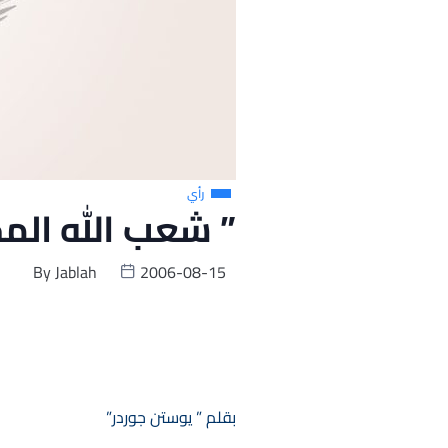
رأي
” شعب الله المخ
By
Jablah
2006-08-15
بقلم ” يوستن جوردر”