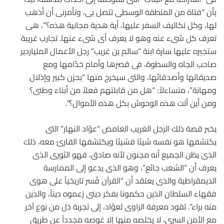
بأن “فتاة من المنطقة الوسطى تتصل بى، وتأمرنى أن أذهب
لها، وكل تكاليف السفر عليها، أية هدية مجانية هذه؟”، هى
تعرف كل شىء عنه وهو لا يعرف أى شىء عنها. تجارب غريبة
ستجبره عليها سارة ابنة “سالم بن غريب” رجل الأعمال الملياردير
صاحب الجاه والسطوة، فى قصرها وأمام خدّامها ومع
صديقاتها وأصدقائها، والتى سيخرج منها “بحزن كبير وإذلال
ومهانة”، متساءلاً: “هل من قابلتهم فعلاً من أبناء وطنى؟
ومن أين أتت هذه الوحوش بكل هذه الأموال؟”.
يخبر قصة ذلك الرجل الغريب الغامض “عوّاد النهار” التى
يكتشفها هو نفسه شيئا فشيئا ويكتشفها القارئ معه، ذلك
الذى يظن الجميع أنه مجنون لأنه صادق، فهو الثورى الذى
يعرف أن “الشعب جائع”، وهو الذى يدعو إلى الممارسة
الديمقراطية والذى يعتقد أن “القرآن فُسر تاريخياً على هوى
فقهاء السلطان الذين حكمونا بفكر دينى زعموه ديناً، والدين
منه براء”. تقود معرفة الراوى لعوّاد، إلى تجربة ذل من نوع آخر
مع الأمن السرى، لا يخلصه منها إلا غوصه مجدداً عن طريق