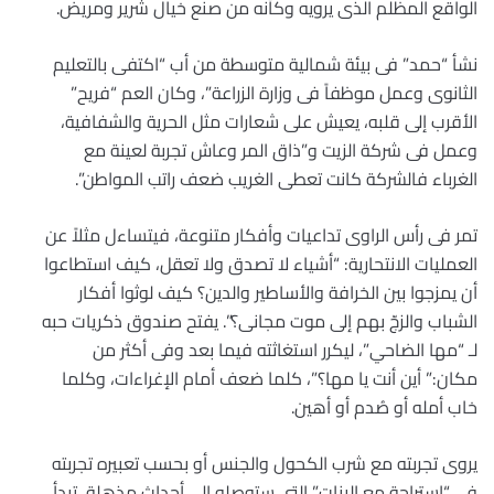
الواقع المظلم الذى يرويه وكأنه من صنع خيال شرير ومريض.
نشأ “حمد” فى بيئة شمالية متوسطة من أب “اكتفى بالتعليم
الثانوى وعمل موظفاً فى وزارة الزراعة”، وكان العم “فريح”
الأقرب إلى قلبه، يعيش على شعارات مثل الحرية والشفافية،
وعمل فى شركة الزيت و”ذاق المر وعاش تجربة لعينة مع
الغرباء فالشركة كانت تعطى الغريب ضعف راتب المواطن”.
تمر فى رأس الراوى تداعيات وأفكار متنوعة، فيتساءل مثلاً عن
العمليات الانتحارية: “أشياء لا تصدق ولا تعقل، كيف استطاعوا
أن يمزجوا بين الخرافة والأساطير والدين؟ كيف لوثوا أفكار
الشباب والزجّ بهم إلى موت مجانى؟”. يفتح صندوق ذكريات حبه
لـ “مها الضاحي”، ليكرر استغاثته فيما بعد وفى أكثر من
مكان:” أين أنت يا مها؟”، كلما ضعف أمام الإغراءات، وكلما
خاب أمله أو صُدم أو أهين.
يروى تجربته مع شرب الكحول والجنس أو بحسب تعبيره تجربته
فى “استراحة مع البنات” التى ستوصله إلى أحداث مذهلة، تبدأ