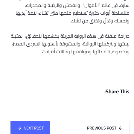
سارة، فى عالم “الأموال”، والفحش والرذيلة والمخدرات.
فللسلطة أبواب كثيرة تستطيع فتحها متى تشاء، لتمدّ أيديها
وتمسك وتذلّ وتخنق من تشاء.
صراحة ملفتة فى هذه الرواية الجريئة بكشفها للحقائق، المتينة
ببنيتها وبتركيبتها الروائية، والمشوقة بأسلوبها السردى المميز،
وبخصوصية أحداثها ومواقفها وحالات أفرادها
Share This:
NEXT POST
PREVIOUS POST