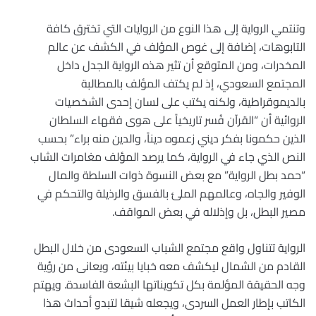
وتنتمي الرواية إلى هذا النوع من الروايات التي تخترق كافة
التابوهات، إضافة إلى غوص المؤلف في الكشف عن عالم
المخدرات، ومن المتوقع أن تثير هذه الرواية الجدل داخل
المجتمع السعودي، إذ لم يكتف المؤلف بالمطالبة
بالديموقراطية، ولكنه يكتب على لسان إحدى الشخصيات
الروائية أن “القرآن فُسر تاريخياً على هوى فقهاء السلطان
الذين حكمونا بفكر ديني زعموه ديناً، والدين منه براء” بحسب
النص الذي جاء في الرواية، كما يرصد المؤلف مغامرات الشاب
“حمد بطل الرواية” مع بعض النسوة ذوات السلطة والمال
الوفير والجاه، وعالمهم الملئ بالفسق والرذيلة والتحكم في
مصير البطل، بل وإذلاله في بعض المواقف.
الرواية تتناول واقع مجتمع الشباب السعودى من خلال البطل
القادم من الشمال ليكشف معه خبايا بيئته، ويعانى من رؤية
وجه الحقيقة المؤلمة بكل تكويناتها البشعة الفاسدة. ويهتم
الكاتب بإطار العمل السردى، ويجعله شيقا لتبدو أحداث هذا