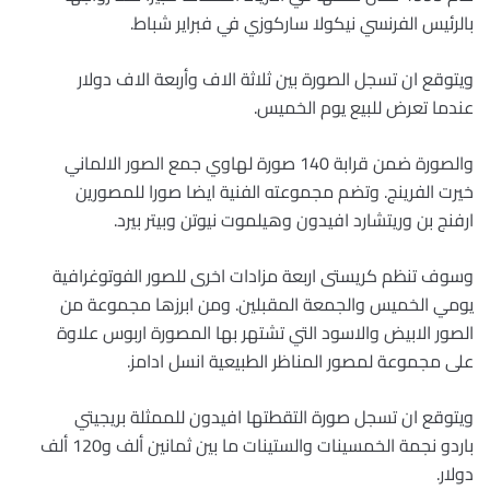
بالرئيس الفرنسي نيكولا ساركوزي في فبراير شباط.
ويتوقع ان تسجل الصورة بين ثلاثة الاف وأربعة الاف دولار
عندما تعرض للبيع يوم الخميس.
والصورة ضمن قرابة 140 صورة لهاوي جمع الصور الالماني
خيرت الفرينج. وتضم مجموعته الفنية ايضا صورا للمصورين
ارفنج بن وريتشارد افيدون وهيلموت نيوتن وبيتر بيرد.
وسوف تنظم كريستى اربعة مزادات اخرى للصور الفوتوغرافية
يومي الخميس والجمعة المقبلين. ومن ابرزها مجموعة من
الصور الابيض والاسود التي تشتهر بها المصورة اربوس علاوة
على مجموعة لمصور المناظر الطبيعية انسل ادامز.
ويتوقع ان تسجل صورة التقطتها افيدون للممثلة بريجيتي
باردو نجمة الخمسينات والستينات ما بين ثمانين ألف و120 ألف
دولار.