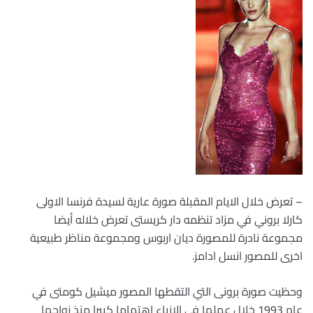
– تعرض خلال الايام المقبلة صورة عارية لسيدة فرنسا الاولى
كارلا بروني في مزاد تنظمه دار كريستى تعرض خلاله أيضا
مجموعة نادرة للمصورة ديان اربوس ومجموعة مناظر طبيعية
اخرى للمصور انسل ادامز.
وحظيت صورة برونى التي التقطها المصور ميشيل كومتى في
عام 1993 خلال عملها في الازياء اهتماما كبيرا منذ زواجها