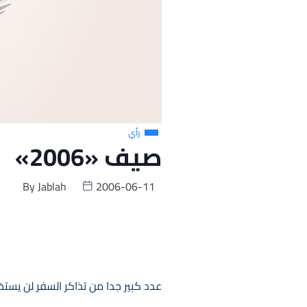
رأي
صيف «2006»
By
Jablah
2006-06-11
عدد كبير جدا من تذاكر السفر لن يس