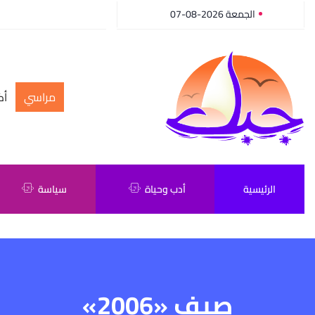
الجمعة 2026-08-07
مراسي
أك
الرئيسية
أدب وحياة
سياسة
صيف «2006»