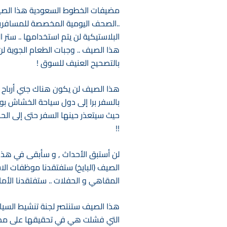
مضيفات الخطوط السعودية هذا الصيف س
..الصحف اليومية المخصصة للمسافرين
البلاستيكية لن يتم استخدامها .. ستر
هذا الصيف .. وجبات الطعام الجوية لن 
بالتصحيح العنيف للسوق !
هذا الصيف لن يكون هناك جني أرباح 
بالسفر برا إلى دول سياحة الخشاش بو
حيث سيتعذر حينها السفر حتى إلى الحا
!!
لن أستبق الأحداث , و سأبقى في هذا ا
الصيف (البايخ) ستفتقدنا موظفات الاس
المقاهي و الحفلات .. ستفتقدنا الأما
هذا الصيف ستنتصر لجنة تنشيط السي
التي فشلت هي في تحقيقها على مدى س