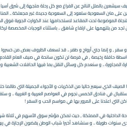
يشعرن بالملل الناتج عن الفراغ مع كل رحلة متجهة إلى شرق آسيا , 
 على متن السعودية ستعود إلى السعودية جديدة غير مجعلكة .. المناد
 النجاة الموضوعة تحت المقاعد لاستخدامها عند الكوارث الجوية فوق ا
تجد من يلتهمها على ارتفاع شاهق .. باستثناء الوجبات المخصصة لركاب ال
و سفر , و إنما جني أرواح و طفر .. قد تسعف الظروف بعض من خسروا
اسطة حافلة رخيصة , في فرصة لن تكون سانحة في صيف العام القادم ل
رة المجاورة .. و سنعدم كل وسائل النقل بما فيها الحافلات الشعبية 
لصيف الذي سيعبر خاليا من الذكريات و الأجواء الجميلة التي طالما خلقن
تقبال في فنادق الخمس نجوم في العواصم العربية و الغربية .. و ستفت
كن التي اعتدنا على المرور بها في مواسم الحب و السفر !
احة الداخلية في المملكة , حيث تمكن مؤشر سوق الأسهم في ثلاثة 
نوات طويلة .. و سنشاهد أخيرا شباب الوطن يقضون الإجازة في ربوع