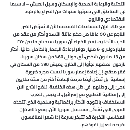
التحتية والرعاية الصحية والإسكان وسبل العيش – لا سيما
في المناطق التي دمرتها سنوات من الصراع والركود
الاقتصادي والنزوح.
مع ذلك، فإن المساعدات المُقدّمة الآن لا تُعوّض الضرر
الناجم عن ٥٥ عامًا من حكم عائلة الأسد وأكثر من عقد من
الحرب الأهلية. يُقدّر الخبراء أن سوريا ستحتاج ما بين ٢٥٠
مليار دولار و٤٠٠ مليار دولار لإعادة الإعمار بالكامل. حاليًا، أكثر
من 13 مليون شخص، أي حوالي 60% من سكان سوريا،
نازحون، نصفهم لجأوا إلى الخارج. يعيش 90% من السكان في
فقر مدقع. إن إعادة إعمار سوريا ليست مجرد ضرورة
إنسانية، بل تُمثل أيضًا فرصة لإعادة أكثر من ستة ملايين
لاجئ إلى وطنهم. في ظل هذه الخلفية، يُلمّح الشرع الآن
إلى إمكانية التطبيع مع إسرائيل. لا ينبغي للغرب
الاستخفاف بالتوجه الأكثر براغماتية وسلمية الذي تتخذه
القوى التي تُشكّل مستقبل سوريا الآن. ومع ذلك، فإن
المكاسب الأخيرة قد تتبخر بسرعة إذا شعر المنافسون
بفرصة لتعزيز نفوذهم.