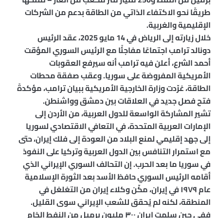
طريقًا نحو الاكتفاء الذاتي من الطاقة بدعم من الشركات
الإقليمية والغربية.
خلال زيارته إلى الرياض في 14 مايو 2025، عقد الرئيس
دونالد ترامب اجتماعًا مفاجئًا مع الرئيس السوري المؤقت
أحمد الشرع، أعلن فيه ترامب أنه سيرفع العقوبات
الأمريكية المفروضة على سوريا. وعقب صفقة محطات
الطاقة، غرّدت وزارة الخارجية الأمريكية ببيان ترامب، مؤكدةً
فتح فصل جديد في العلاقات بين دمشق وواشنطن.
تشير المشاركة الواسعة للدول العربية، من الأردن إلى
الإمارات العربية المتحدة، في التعافي الاقتصادي لسوريا
إلى جهد إقليمي لمنع البلاد من العودة إلى فلك إيران، حتى
مع استمرار التنافس بين الدول العربية وتركيا على النفوذ
في سوريا ما بعد الحرب. إن التحالف السوري الإيراني الذي
أقامه الرئيس السوري حافظ الأسد بعد الثورة الإسلامية
عام ١٩٧٩ في إيران، مكّن وكلاء إيران من التغلغل في
المنطقة، لكنه لم يُحقق للشعب الإيراني سوى القليل.
ففي حين سلمت إيران ٣٠٠ مليون برميل من النفط الخام