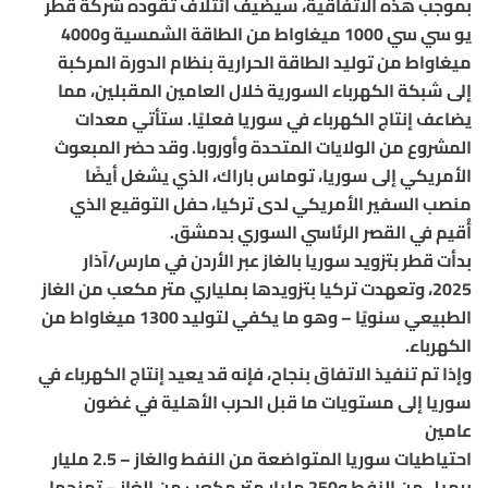
بموجب هذه الاتفاقية، سيضيف ائتلاف تقوده شركة قطر
يو سي سي 1000 ميغاواط من الطاقة الشمسية و4000
ميغاواط من توليد الطاقة الحرارية بنظام الدورة المركبة
إلى شبكة الكهرباء السورية خلال العامين المقبلين، مما
يضاعف إنتاج الكهرباء في سوريا فعليًا. ستأتي معدات
المشروع من الولايات المتحدة وأوروبا. وقد حضر المبعوث
الأمريكي إلى سوريا، توماس باراك، الذي يشغل أيضًا
منصب السفير الأمريكي لدى تركيا، حفل التوقيع الذي
أُقيم في القصر الرئاسي السوري بدمشق.
بدأت قطر بتزويد سوريا بالغاز عبر الأردن في مارس/آذار
2025، وتعهدت تركيا بتزويدها بملياري متر مكعب من الغاز
الطبيعي سنويًا – وهو ما يكفي لتوليد 1300 ميغاواط من
الكهرباء.
وإذا تم تنفيذ الاتفاق بنجاح، فإنه قد يعيد إنتاج الكهرباء في
سوريا إلى مستويات ما قبل الحرب الأهلية في غضون
عامين
احتياطيات سوريا المتواضعة من النفط والغاز – 2.5 مليار
برميل من النفط و250 مليار متر مكعب من الغاز – تمنحها