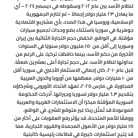
لنظام الأسد بين عام ٢٠١٢ وسقوطه في ديسمبر ٢٠٢٤ – أي
ما يعادل ٢٣ مليار دولار إجمالاً – لم تلتزم الجمهورية
الإسلامية، وروسيا في هذا الصدد، بأي مشاريع اقتصادية
جوهرية في سوريا باستثناء بضع وحدات تجميع سيارات
مؤقتة. في الواقع، انخفض حجم التجارة الثنائية بين إيران
وسوريا إلى أقل من ١٥٠ مليون دولار سنويًا في السنوات
الأخيرة من حكم الأسد، بينما حافظت تركيا، على الرغم من
عداوتها لنظام الأسد، على حجم تجارة أعلى بعشرين ضعفًا.
قبل عام ٢٠١٠، كان إجمالي الاستثمار الأجنبي في سوريا أقل
من ١٠ مليارات دولار، معظمها من أوروبا والدول العربية
المجاورة. في مارس ٢٠٢٥، تعهّد الاتحاد الأوروبي وشركاؤه
بتقديم ٦.٣ مليار دولار لسوريا وجيرانها. أدركت الحكومة
السورية المؤقتة مبكرًا أن الاستثمارات الغربية والعربية
الموعودة قد تُمثّل ربحًا غير متوقع للشرع. في الواقع،
ووفقًا للأمم المتحدة، قد يؤثر رفع العقوبات على أكثر من
١٥ مليار دولار من الأصول المجمدة والقيود التجارية، مما
قد يُتيح استثمارات كبيرة في قطاعات رئيسية كالبنية