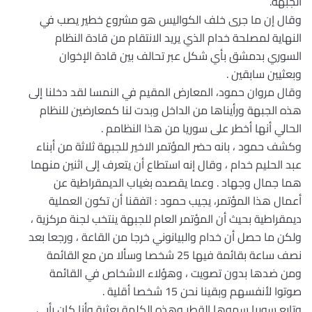
الجبهة.
وقال إن ما جرى خلف الكواليس هو مشروع خطير يصب في
النهاية لمصلحة خدام الذي يريد الانتقام من قادة النظام
السوري بدمشق بأي شكل عبر تحالف بين قادة الإخوان
وبعثيين سابقين .
وقال مروان حمود، المعارض المقيم في النمسا لقد دخلنا إلى
هذه الجبهة ورأيناها من الداخل وبدت لنا كمعارضين للنظام
الحالي أنها أخطر على سوريا من هذا النظامم .
وكشف حمود ، بانه حضر المؤتمر الاخير للجبهة ثلاثة من أبناء
عبد الحليم خدام ، وقال إنه استطاع أن يتعرف إلى اثنين منهما
هما جمال وجهاد . وعما يقصده بغياب الديمقراطية عن
أعمال هذا المؤتمر، يجيب حمود : اتفقنا أن تكون العملية
ديمقراطية بحيث أن المؤتمر العام للجبهة ينتخب لجنة مركزية ،
ولكن ما حصل أن خدام والبيانوني خرجا من القاعة ، ورجعا بعد
نصف ساعة بقائمة فيها 25 شخصا وسألا من مع القائمة
ومن ضدها بدون تصويت ، وهؤلاء الاشخاص في القائمة
صوتوا لأنفسهم وبقينا نحن 15 شخصا أقلية .
وتابع سوريا سموها القطر وهذه الكلمة بعثية وأنا كان رأيي