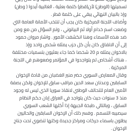
تسميتها (الوطن) لأن(قطر) كلمة بعثية ، الغالبية أيدوا ( وطن)
وإذ بالبيان النهائي يبقي على كلمة قطر .
وأضاف اللجنة المركزية كان يجب أن تنتخب الأمانة العامة التي
وضعت اسم خدام أولا ثم البيانوني ، وتم السؤال من مع ومن
ضد هذه الأسماء وهنا انكشفت الأمور . واشار مروان حمود
إلى أن الاتفاق كان بأن كل حزب يمثله شخص واحد وإذ
بالاخوان يمثله م 20 شخصا كما جاء بعثيون بتسميات مختلفة
، هناك أشخاص لم يتواجدوا في المؤتمر وضعوهم في اللجنة
المركزية .
وقال المعارض السوري حضر منير الغضبان من قادة الإخوان
السابقين وعدنان سعد الدين مراقب سابق للإخوان ولكن بصفة
الأمين العام للتحالف الوطني لانقاذ سوريا الذي ليس له وجود
منذ 3 سنوات حيث كان يتواجد في العراق إبان حكم النظام
السابق ، وبالتالي طبخة الجبهة إذا أكلها الشعب السوري
سيصيبه التسمم . وفسر ذلك أن الإخوان السابقين والحاليين
يطلون باسماء حركات ومراكز جديدة وكلها تنضوي تحت جناح
الإخوان .