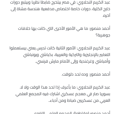
عبد الكريم النحلاوي: في مصر بيتخرج ضابطا نظريا وبيتبع دورات
خارج الكلية، دورات خاصة اختصاص مدفعية هندسة مشاة إلى
آخره.
أحمد منصور: ما هي الأمور الأخرى التي كانت بها خلافات
جوهرية؟
عبد الكريم النحلاوي: الأمور الثانية كانت تدرس يعني بيستعملوا
التعابير بالإنجليزية والتركية والعربية، بكباشي ويونباشي
وأمباشي وغرغندية وإلى الأمام مارش فرنسي..
أحمد منصور: وده لحد دلوقت.
عبد الكريم النحلاوي: ما بأعرف إذا لحد هذا الوقت ولا لا.
بسوريا صار في معجم عسكري اشترك فيه المجمع العلمي
العربي من عسكريين ضباط ومن أدباء..
أحمد منصور (مقاطعا): المجمع العلمي اللغوي.