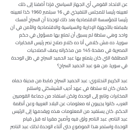
عن الاتحاد القومي أي الجهاز السياسي فإذا أضفنا إلى ذلك
تعيينه رئيسا للمجلس التنفيذي في 16 سبتمبر 1960 كذا تعيينه
رئيسا للمؤسسة الاقتصادية بعد ذلك لوجدنا أن السراج أمسك
بقبضته بالأجهزة الإدارية والسياسية والاقتصادية والأمن في آن
واحد وهي سلطة لم يسبق أن تمتع بها مسؤول في حكم
سوريا، ده مش كلامي أنا ده كلام صلاح نصر رئيس المخابرات
المصرية في صفحة 145 من مذكراته يصف الصلاحيات
المطلقة التي كان يتمتع بها عبد الحميد السراج في ظل الوحدة
في سوريا. من هو عبد الحميد السراج؟
عبد الكريم النحلاوي: عبد الحميد السراج ضابط من مدينة حماه
كمان كان له سلطة في عهد أديب الشيشكلي واستلم
المخابرات وتابع إلى الوحدة ولكن استفاد من جماعة القوميين
العرب، كانوا يجيبون له معلومات عن البلاد العربية وعن أنظمة
الحكم، كان يستفيد من المعلومات هذه ويقدمها إلى الرئيس
عبد الناصر، عبد الناصر وثق فيه وأصبح مقربا له قبل قيام
الوحدة واستمر هذا الموضوع حتى أثناء الوحدة لذلك عبد الناصر