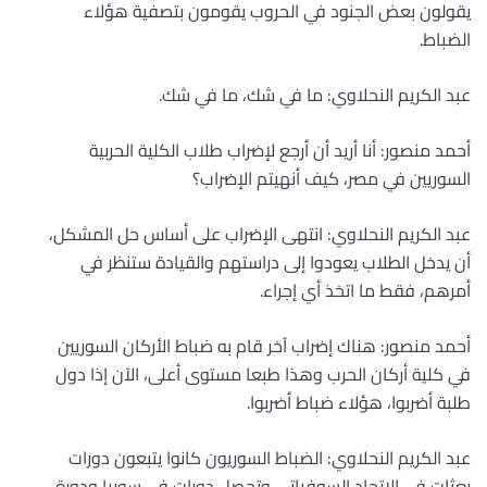
يقولون بعض الجنود في الحروب يقومون بتصفية هؤلاء
الضباط.
عبد الكريم النحلاوي: ما في شك، ما في شك.
أحمد منصور: أنا أريد أن أرجع لإضراب طلاب الكلية الحربية
السوريين في مصر، كيف أنهيتم الإضراب؟
عبد الكريم النحلاوي: انتهى الإضراب على أساس حل المشكل،
أن يدخل الطلاب يعودوا إلى دراستهم والقيادة ستنظر في
أمرهم، فقط ما اتخذ أي إجراء.
أحمد منصور: هناك إضراب آخر قام به ضباط الأركان السوريين
في كلية أركان الحرب وهذا طبعا مستوى أعلى، الآن إذا دول
طلبة أضربوا، هؤلاء ضباط أضربوا.
عبد الكريم النحلاوي: الضباط السوريون كانوا يتبعون دورات
بعثات في الاتحاد السوفياتي وتحصل دورات في سوريا ودورة