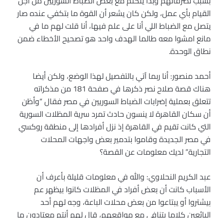
بسبب تصرفاتهم وبدأ يتكلم مع بعض الضباط السوريين من أجل
القيام بأي عمل، ولكن كان يشعر أن القوة ما بتكفي عنده صار
يتصل مع الضباط اللي أنا على علم فيها، أنا قلت لهم ما في
مانع امشوا معه طالما الهدف واحد هو تصحيح الأخطاء ضمن
نطاق الوحدة.
أحمد منصور: أنا ربما آتي بالتفصيل لهذا الوضع، ولكن أيضا
هناك قصة صلاح نصر ذكرها في صفحة 181 من مذكراته
تتعلق بعملية إضرابات الضباط السوريين في مصر فقال “وأظن
أن سكان القاهرة لا ينسون حادث تمرد سرية المظلات السورية
التي كانت تقيم في القاهرة إذ نزل أفرادها إلى منطقة روكسي
في مصر الجديدة وقاموا بتدمير بعض واجهات المحلات
التجارية” لديك معلومات عن القصة؟
عبد الكريم النحلاوي: والله في معلومات قليلة بأعرف أن
الأسباب كانت أن بعض أفراد في المظلات كانوا بيظهر عم
بيشتروا أو يبتاعوا من بعض محلات الباعة، وجه لهم أحد
البائعين كلاما يتنافى مع مواقعهم، قال لهم أنتم معتادون ما