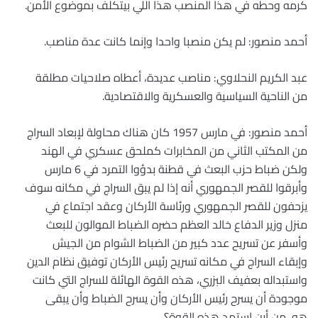
كرمه وحطه في هذا المنصب هذا اللي بيتكلف بموضوع الأمن.
أحمد منصور: لم يكن منصبا واحدا وإنما كانت عدة مناصب.
عبد الكريم النحلاوي: مناصب عديدة، أعطاه صلاحيات مطلقة
من الناحية السياسية والعسكرية والاقتصادية.
أحمد منصور: في مارس 1957 كان هناك محاولة لإبعاد السراج
من المكتب الثاني من المخابرات كملحق عسكري في الهند
ولكن ضباط حزب البعث في قطنة بدؤوا التمرد في 6 مارس
وأبرقوا للقصر الجمهوري أنه إذا لم يبق السراج في مكانه سوف
يزحفون للقصر الجمهوري ورئاسة الأركان وعقد اجتماع في
منزل وزير الدفاع خالد العظم حضره الضباط الموالون للبعث
وأسفر عن تسريح عدد كبير من الضباط الشوام من الجيش
وإبقاء السراج في مكانه تسريح رئيس الأركان توفيق نظام الدين
واستبداله بعفيف البزري، هذه القوة الهائلة للسراج التي كانت
موجودة أن يسرح رئيس الأركان وأن يسرح الضباط وأن يبقى
هو، من أين استمد هذه القوة؟