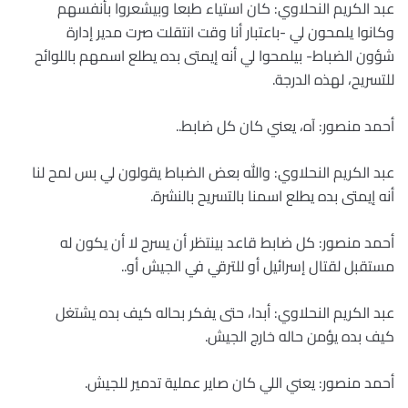
عبد الكريم النحلاوي: كان استياء طبعا وبيشعروا بأنفسهم
وكانوا يلمحون لي -باعتبار أنا وقت انتقلت صرت مدير إدارة
شؤون الضباط- بيلمحوا لي أنه إيمتى بده يطلع اسمهم باللوائح
للتسريح، لهذه الدرجة.
أحمد منصور: آه، يعني كان كل ضابط..
عبد الكريم النحلاوي: والله بعض الضباط يقولون لي بس لمح لنا
أنه إيمتى بده يطلع اسمنا بالتسريح بالنشرة.
أحمد منصور: كل ضابط قاعد بينتظر أن يسرح لا أن يكون له
مستقبل لقتال إسرائيل أو للترقي في الجيش أو..
عبد الكريم النحلاوي: أبدا، حتى يفكر بحاله كيف بده يشتغل
كيف بده يؤمن حاله خارج الجيش.
أحمد منصور: يعني اللي كان صاير عملية تدمير للجيش.