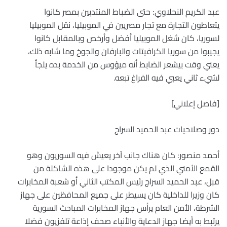
عبد الكريم النحلاوي: حتى الضباط المنتدبين بمصر كانوا
يتعاطون التجارة مع تجار مصريين في الموبيليا، نقل الموبيليا
لسوريا، كان شغل الموبيليا أفضل وأرخص وبالمقابل كانوا
يجيبوا من سوريا الكرافيتات والبارفان والجوخ وما شابه ذلك،
يعني وقت بيشعر الضابط أنه ميؤوس من الخدمة بده يلجأ
لشيء ثاني يعبي فيه الفراغ تبعه.
[فاصل إعلاني]
دور وصلاحيات عبد الحميد السراج
أحمد منصور: كان هناك جانب آخر يعيش فيه السوريون وهو
القمع الأمني الذي لم يكن موجودا على هذه الشاكلة من
قبل، عبد الحميد السراج رئيس المكتب الثاني أو شعبة المخابرات
كان وزيرا للداخلية كان يسيطر على جميع المحافظين على جهاز
الشرطة، الأمن العام يرأس جهاز المخابرات المباحث السورية
يرتبط به أيضا جهاز الدعاية والأنباء صحف إذاعة تلفزيون فضلا