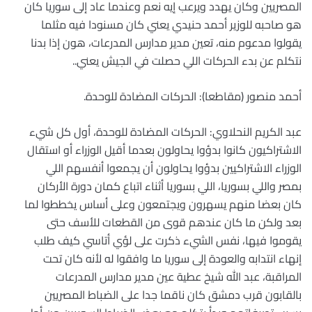
المصريين وكان يهدد ويرعب إيه نعم وعندما عاد إلى سوريا كان
هو صاحبه للوزير أحمد حنيدي يعني كان مسنودا فيه مثلما
يقولوا مدعوم منه، تعين مدير مدارس المدرعات، هون إذا بدنا
نتكلم عن بدء الحركات اللي حصلت في الجيش يعني..
أحمد منصور (مقاطعا): الحركات المضادة للوحدة.
عبد الكريم النحلاوي: الحركات المضادة للوحدة، أول كل شيء
الاشتراكيون كانوا بدؤوا يحاولون بعدما أقيل الوزراء أو استقال
الوزراء الاشتراكيين بدؤوا يحاولون أن يجمعوا أنفسهم اللي
بمصر واللي بسوريا، اللي بسوريا أثناء اتباع كمان دورة الأركان
كان بعضا منهم يسهرون ويجتمعون وعلى أساس يخططوا لما
بعد ولكن ما كان عندهم قوى من القطعات للأسف حتى
يقوموا فيها، نفس الشيء ذكرت على لؤي أتاسي كيف طلب
إنهاء انتدابه والعودة إلى سوريا ما وافقوا له لأنه كان تحت
المراقبة، عبد الله شيخ عطية عين مدير مدارس المدرعات
بالقابون قرب دمشق كان ناقما جدا على الضباط المصريين