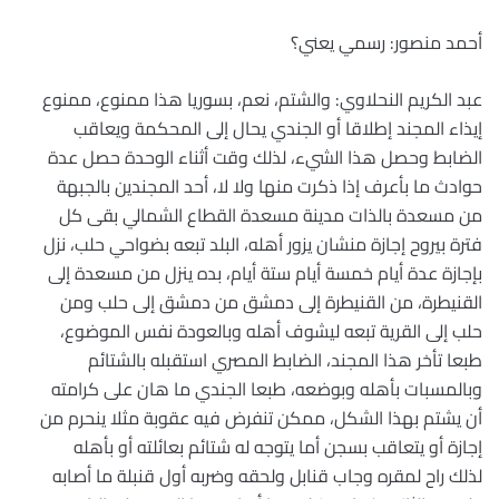
أحمد منصور: رسمي يعني؟
عبد الكريم النحلاوي: والشتم، نعم، بسوريا هذا ممنوع، ممنوع
إيذاء المجند إطلاقا أو الجندي يحال إلى المحكمة ويعاقب
الضابط وحصل هذا الشيء، لذلك وقت أثناء الوحدة حصل عدة
حوادث ما بأعرف إذا ذكرت منها ولا لا، أحد المجندين بالجبهة
من مسعدة بالذات مدينة مسعدة القطاع الشمالي بقى كل
فترة بيروح إجازة منشان يزور أهله، البلد تبعه بضواحي حلب، نزل
بإجازة عدة أيام خمسة أيام ستة أيام، بده ينزل من مسعدة إلى
القنيطرة، من القنيطرة إلى دمشق من دمشق إلى حلب ومن
حلب إلى القرية تبعه ليشوف أهله وبالعودة نفس الموضوع،
طبعا تأخر هذا المجند، الضابط المصري استقبله بالشتائم
وبالمسبات بأهله وبوضعه، طبعا الجندي ما هان على كرامته
أن يشتم بهذا الشكل، ممكن تنفرض فيه عقوبة مثلا ينحرم من
إجازة أو يتعاقب بسجن أما يتوجه له شتائم بعائلته أو بأهله
لذلك راح لمقره وجاب قنابل ولحقه وضربه أول قنبلة ما أصابه