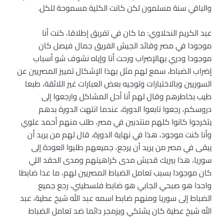
والباقي سنة مسلمون لكن كانت الكلية مسموحة للكل.
عبد الكريم النحلاوي: ما كان في تفريق إطلاقا، كنت أنا
موجودا في مصر وقائد الجيش الفريق جمال فيصل كان
موجودا ودري بهالإضراب ورحت أنا وإياه نشوف شو أسباب
إضراب الضباط، سمع لهم مثل بهذا الإشكال تمييز المصريين عن
السوريين وبالاختبارات وتوجيه بعض العبارات غير اللائقة، طبعا
طيب بخاطرهم وقال لهم أنا أحل المشاكل وارجعوا إلى
دروسكم، رجعوا تابعوا الدورة، عندما انتهت الدورة بدهم
يتخرجوا كانوا كلهم منتدبين في مصر، طلب منهم أحمد علوي
وأنا كنت موجود، هذا في نهاية الدورة، قال لهم من يريد أن
يبقى في مصر من يريد أن يرجع، جميعهم طلبوا العودة إلى
سوريا، هذا بيريك قديش مدى كراهيتهم ومدى الحقد اللي
كان موجودا بسبب تعامل الضباط المصريين لهم، ما عدا ضابطا
واحدا هو صبحي الجابي هو ضابط فلسطيني، رجع جميع
الضباط إلى سوريا ومنهم ضابط اسمه عبد الله شيخ عطية، عبد
الله شيخ عطية كان يشتكي ويزمجر دائما ضد تعامل الضباط