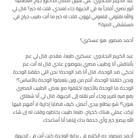
عبد الكريم النحلاوي: على سبيل المثال الدكتور جراح العظمية
أنور نصري أفاجأ به في الجبهة جاء لعندي، قلت له خير؟ قال لي
والله نقلوني قلعوني لهون، قلت له خير ما أنت طبيب جراح في
مستشفى المزة؟!
أحمد منصور: هو عسكري؟
عبد الكريم النحلاوي: عسكري طبعا، مقدم، قال لي عم
بأتناقش أنا وطبيب مصري بموضوع عادي قال له أنت عم
تحكي ضد الوحدة، قال أنا ضد الوحدة! نحن اللي حققنا الوحدة
ونحن خلقتنا الوحدة، أنتم من وين بتعرفوا الوحدة بالأساس؟!
الوحدة ما الوحدة بالأخيرة اختلفوا مع بعض، الطبيب المصري
رفع فيه تقرير وجاء أمر نقله إلى الجبهة، قال لي أنا شغلتي
هون؟! شو بيطلع بيدي أعمل، كيف قضايا إدارية لا أفهم فيها
تركت عملي هناك كجراح، طبعا طيبت بخاطره وقلت له إن شاء
الله بيصير خير وأي خدمة بدك إياها أنا أساعدك.
أحمد منصور: ده الكلام في بداية الوحدة كنت أنت في الجبهة.