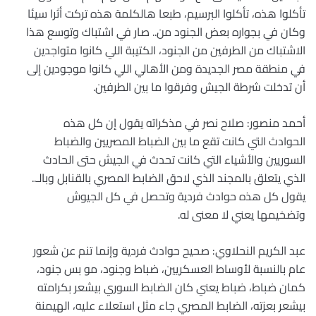
تأكلوا هذه، تأكلوا البرسيم، طبعا هالكلمة هذه تركت أثرا سيئا
وكان في بجواره بعض الجنود من.. صار في اشتباك وتوسع هذا
الاشتباك من الطرفين من الجنود، الكتيبة اللي كانوا متواجدين
في منطقة مصر الجديدة ومن الأهالي اللي كانوا موجودين إلى
أن تدخلت شرطة الجيش وفرقوا ما بين الطرفين.
أحمد منصور: صلاح نصر في مذكراته يقول إن كل هذه
الحوادث التي كانت تقع ما بين الضباط المصريين والضباط
السوريين والأشياء التي كانت تحدث في الجيش حتى الحادث
الذي يتعلق بالمجند الذي لاحق الضابط المصري بالقنابل وبالـ..
يقول كل هذه حوادث فردية وتحصل في كل الجيوش
وتضخيمها يعني لا معنى له.
عبد الكريم النحلاوي: صحيح حوادث فردية وإنما تنم عن شعور
عام بالنسبة لأوساط العسكريين، ضباط وجنود، مو بس جنود،
كمان ضباط، ضباط يعني كان الضابط السوري بيشعر بكرامته
بيشعر بعزته، الضابط المصري جاء مثل استعلاء عليه، الهيمنة