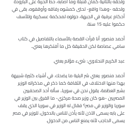
ولحقه بالثانية كمان قنبلة وما أصابه، حط الحربة على البارودة
ولحقه -وهذا واقع- لحتى كمشوه رفاقه وأوقفوه، بقى في
أحكام عرفية في الجبهة، حولوه لمحكمة عسكرية وللأسف
حكموا عليه 15 سنة.
أحمد منصور: أنا قرأت القصة بالأسماء بالتفاصيل في كتاب
سامي عصاصة لكن الحقيقة كل ما أفتكرها يعني..
عبد الكريم النحلاوي: شيء مؤلم يعني.
أحمد منصور: يعني شر البلية ما يضحك. في أشياء كثيرة شبيهة
بهذا منها الاختلاف في الثقافة كما ذكر في مذكراته الوزير
بشير العظمة، يقول نحن في سوريا.. سأله أحد الصحفيين
المصريين -هو كان وزير صحة مركزي- ما الفرق بين الوزير في
سوريا والوزير في مصر؟ فقال له الوزير في سوريا الذي يقف
على بابه يسمى الآذن لأنه يأذن للناس بالدخول، للوزير في مصر
يسمى الحاجب لأنه يمنع الناس من الدخول.