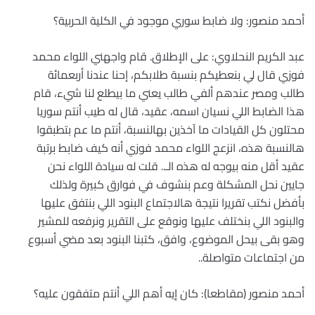
أحمد منصور: ولا ضابط سوري موجود في الكلية الحربية؟
عبد الكريم النحلاوي: على الإطلاق. قام واجهني اللواء محمد
فوزي قال لي بنعطيكم بنسبة طلابكم، إحنا عندنا أربعمائة
طالب ومصر عندهم ألفي طالب يعني ما بيطلع لنا شيء، قام
هذا الضابط اللي نسيان اسمه، عقيد، قال له طيب أنتم سوريا
محتلون كل القيادات ما آخذين بهالنسبة، أنتم ما عم بتطبقوا
هالنسبة هذه، انزعج اللواء محمد فوزي أنه كيف ضابط برتبة
عقيد أقل منه بيوجه له هذه الـ.. قلت له سيادة اللواء نحن
جايين نحل المشكلة وعم بنشوف في فوارق كبيرة ولذلك
بأفضل نكتب تقريرا نتيجة هالاجتماع البنود اللي بنتفق عليها
والبنود اللي بنختلف عليها ونوقع على التقرير ونرفعه للمشير
وهو بقى بيحل الموضوع، وافق، كتبنا البنود بعد مضي أسبوع
من اجتماعات متواصلة..
أحمد منصور (مقاطعا): كان إيه أهم اللي أنتم متفقون عليه؟