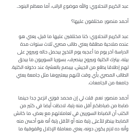
عبد الكريم النحلاوي: والله موضوع الراتب، أما معظم البنود..
أحمد منصور: مختلفون عليها؟
عبد الكريم النحلاوي: كنا مختلفين عليها ما قبل، يعني هو
عنده صلاحية مطلقة يعني طالب مصري ثلاث سنوات مدة
الدراسة آخر يوم ما أعجبه يوم التخرج بيحمل حاله وبيروح على
بيته، بيترك الكلية وبيروح بينصرف، بسوريا السوريون ما بيحق
لهم إطلاقا يطلع من الجيش، بيبصم بالعشرة عند دخوله الكلية.
الطالب المصري بأي وقت لأنهم بيعتبروها مثل جامعة يعني
جامعة من الجامعات.
أحمد منصور: نعم. قلت لي إن محمد فوزي انزعج جدا حينما
ضابط من ضباطكم أقل منه رتبة، لاحظت أيضا في كثير من
الكتب أن الضباط السوريين في تعاملاتهم مع بعض، ما كانش
الضابط بينظر للأعلى رتبة منه أو الأقل رتبة أنه هو أحسن منه
وأنه ده لازم يكون دونه، يعني معاملة الإذلال والفوقية ما