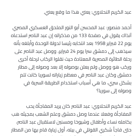
عبد الكريم النحلاوي: يعني هذا ما وقع يعني.
أحمد منصور: عبد المحسن أبو النور الملحق العسكري المصري
آنذاك يقول في صفحة 133 من مذكراته إن عبد الناصر استدعاه
يوم 22 فبراير 1958 بعد انتخابه رئيسا لدولة الوحدة وأبلغه بأنه
سيذهب إلى دمشق سرا يوم 24 فبراير، ووصل عبد الناصر على
رحلة الطائرة المصرية المعتادة حيث نقلوا الركاب لرحلة أخرى
وركب هو ووصل ولم يعلن بوصوله إلا بعد وصوله إلى مطار
دمشق وكان عبد الناصر في معظم زياراته لسوريا كانت تتم
بشكل سري، ما هي أسباب استخدام الطريقة السرية في
وصوله إلى سوريا؟
عبد الكريم النحلاوي: عبد الناصر كان يريد المفاجأة يحب
المفاجأة وفعلا عندما وصل دمشق وعلم الشعب بمجيئه هب
بكامله نساء وأطفال وشيوخا ومسنين لاستقبال عبد الناصر،
حتى فاجأ شكري القوتلي في بيته، أول زيارة قام بها من المطار