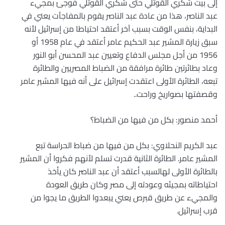
إلى بيت شكري القوتلي حتى شكري القوتلي فوجئ بمجيء
عبد الناصر، هذا من عادة عبد الناصر يقوم بالمفاجآت يعني في
البداية، بنفس الوقت بسبب آخر أعتقد احتياطا من إسرائيل لأنه
سبق زيارة المشير عبد الحكيم عامر أعتقد في عام 1958 أو
1956 من أجل مجلس الدفاع وتعيين عبد المحسن أبو النور
وعاد بطائرتين طائرة مرافقة من الضباط المصريين والطائرة
تبعه، الطائرة الأولى اعتقدت إسرائيل على أنه فيها المشير عامر
وقصفتها بصواريخ وراحت..
أحمد منصور: بكل من فيها من الضباط؟
عبد الكريم النحلاوي: بكل من فيها من ضباط الحراسة تبع
المشير عامر. الطائرة الثانية قدرت تسلم لأنهم فكروا أن المشير
بالطائرة الأولى لهالسبب أعتقد أن عبد الناصر كان يأخذ
احتياطاته بمجيئه وعودته إلى مصر وكان طريق العودة
والمجيء عن طريق قبرص يعني يبعدوا الطريق ما يجوا من
قرب إسرائيل.