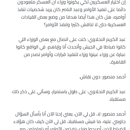
إن اختيار العسكريين لكي يكونوا وزراء أن العسكر متعودون
دائما على تنفيذ الأوامر وعبد الناصر كان يريد شخصيات تنفذ
أوامره، هل كان هذا أيضا هدفا من وضع بعض القيادات
العسكرية حتى لا تناقش كثيرا وتنفذ الأوامر؟
عبد الكريم النحلاوي: كنت على اتصال مع بعض الوزراء اللي
كانوا ضباطا في الجيش وأتحدث أنا وإياهم، في الواقع كانوا
عبارة عن وزراء عينوا وزراء لتنفيذ قرارات وأوامر تصدر من
القاهرة..
أحمد منصور: دون نقاش.
عبد الكريم النحلاوي: على طول باستمرار، وسآتي على ذكر ذلك
مستقبلا.
أحمد منصور: لا، قل لي الآن، يعني إحنا الآن أنا بأسأل السؤال
جاوبني عليه، ما فيش مستقبلا، قل لي الآن كيف كان هؤلاء
الضباط الذين أصبحوا وزراء ينفذون الأوامر أو يتعاملون مع