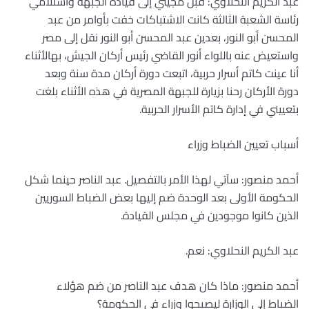
عبد الكريم النحلاوي: قبل مجيئي إلى قيادة الجبهة واستلامي
رئاسة الشعبة الثالثة كانت الاشتباكات خفت بأوامر من عبد
المحسن أبو النور، بعدين عبد المحسن أبو النور نقل إلى مصر
واستعيض عنه باللواء أنور القاضي رئيس أركان الجيش، بهالأثناء
أنا عينت كاتم أسرار حربية، اتبعت دورة أركان مدة سنة وبعد
دورة الأركان رحنا بزيارة للجبهة المصرية في هذه الأثناء بلغت
بتعييني في إدارة كاتم الأسرار الحربية.
أسباب تعيين الضباط وزراء
أحمد منصور: سآتي لهذا الأمر بالتفصيل. عبد الناصر حينما شكل
الحكومة الأولى بعد الوحدة ضم إليها بعض الضباط السوريين
الذين كانوا موجودين في مجلس القيادة.
عبد الكريم النحلاوي: نعم.
أحمد منصور: ماذا كان هدف عبد الناصر من ضم هؤلاء
الضباط إلى الوزارة ليصبحوا وزراء في الحكومة؟