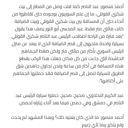
أحمد منصور: عبد الناصر كما قلت وصل من المطار إلى بيت
شكري القوتلي، ما إن علم السوريون بوجوده حتى تقاطروا من
أنحاء حتى أن المسافة بين بيت شكري القوتلي وبيت الضيافة
كانت مائتي متر فقط، عبد المحسن أبو النور يصف هذا يقول
“بعد فترة من الراحة اصطحب الرئيس عبد الناصر شكري القوتلي
بسيارة واحدة متجهين إلى قصر الضيافة الذي لا يبعد عن منزل
الرئيس السوري بأكثر من مائتي متر ولكن ضغط الجماهير
الحاشدة التي جاءت من كل مكان جعلت هذا الركب يقطع
هذه المسافة في أكثر من ساعة ونحن نحاول جاهدين شق
الطريق للسيارة لتصل إلى قصر الضيافة فقد حملتها الجماهير
على أكتافها”.
عبد الكريم النحلاوي: صحيح، صحيح، حملوا سيارة الرئيس عبد
الناصر في دمشق وفي حمص فيما بعد أثناء زيارته لحمص.
أحمد منصور: ما الذي كان يعنيه ذلك؟ وهذا المشهد لم يحدث
ولم يتكرر ربما لأي زعيم.