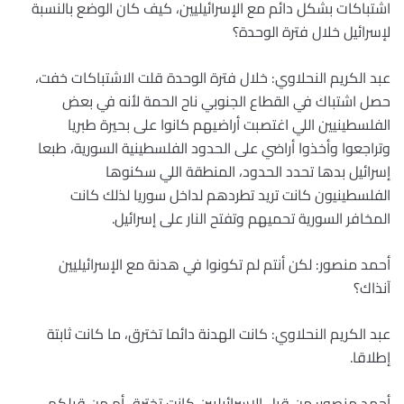
اشتباكات بشكل دائم مع الإسرائيليين، كيف كان الوضع بالنسبة
لإسرائيل خلال فترة الوحدة؟
عبد الكريم النحلاوي: خلال فترة الوحدة قلت الاشتباكات خفت،
حصل اشتباك في القطاع الجنوبي ناح الحمة لأنه في بعض
الفلسطينيين اللي اغتصبت أراضيهم كانوا على بحيرة طبريا
وتراجعوا وأخذوا أراضي على الحدود الفلسطينية السورية، طبعا
إسرائيل بدها تحدد الحدود، المنطقة اللي سكنوها
الفلسطينيون كانت تريد تطردهم لداخل سوريا لذلك كانت
المخافر السورية تحميهم وتفتح النار على إسرائيل.
أحمد منصور: لكن أنتم لم تكونوا في هدنة مع الإسرائيليين
آنذاك؟
عبد الكريم النحلاوي: كانت الهدنة دائما تخترق، ما كانت ثابتة
إطلاقا.
أحمد منصور: من قبل الإسرائيليين كانت تخترق أم من قبلكم