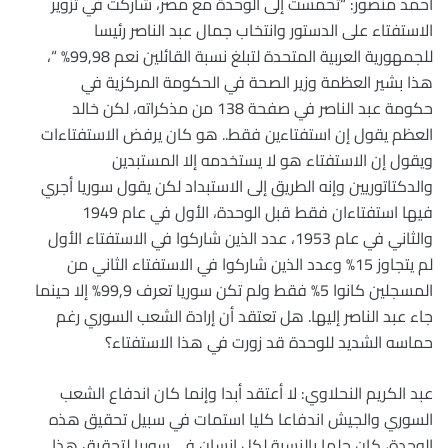
أحمد منصور: “تحمست إلى الوحدة مع مصر، شاركت في تزوير
الاستفتاء على الدستور وانتخاب جمال عبد الناصر رئيسا
للجمهورية العربية المتحدة لتبلغ نسبة القائلين نعم 99,98% “،
هذا بشير العظمة وزير الصحة في الحكومة المركزية في
حكومة عبد الناصر في صفحة 138 من مذكراته، لكن خالد
العظم يقول إن استفتاءين فقط.. هو كان يرفض الاستفتاءات
ويقول إن الاستفتاء هو لا يستخدمه إلا المستبدين
والدكتاتوريين وإنه الطريق إلى الاستبداد لكن يقول سوريا أجري
فيها استفتاءان فقط قبل الوحدة، الأول في عام 1949
والثاني في عام 1953، عدد الذين شاركوا في الاستفتاء الأول
لم يتجاوز 15% وعدد الذين شاركوا في الاستفتاء الثاني من
المسجلين كانوا 5% فقط ولم تكن سوريا تعرف 99,9% إلا حينما
جاء عبد الناصر إليها. هل تعتقد أن إرادة الشعب السوري رغم
حماسه الشديد للوحدة قد زورت في هذا الاستفتاء؟
عبد الكريم النحلاوي: لا أعتقد أبدا وإنما كان اندفاع الشعب
السوري والجيش اندفاعا كليا استمات في سبيل تحقيق هذه
الوحدة، كان حلما بالنسبة لكل إنسان في سوريا لتحقيق هذا