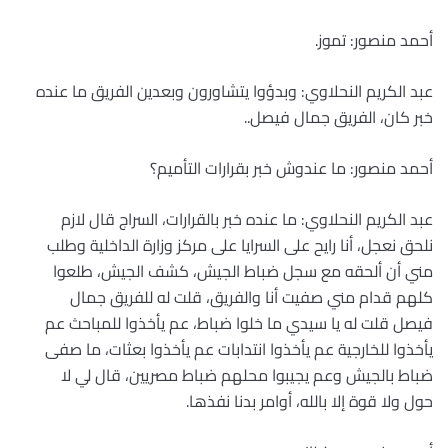
أحمد منصور: تموز.
عبد الكريم النحلاوي: وبدؤوا يتشاورون وبعدين الفريق ما عنده
خبر كان، الفريق جمال فيصل..
أحمد منصور: ما عندوش خبر بقرارات التأميم؟
عبد الكريم النحلاوي: ما عنده خبر بالقرارات، السراج قال لازم
نلحق نعجل، أنا رايح على السرايا على مركز وزارة الداخلية وطلب
مني أن ألحقه مع سجل ضباط الجيش، كشف الجيش، طلعوا
كلهم قدام مني صفيت أنا والفريق، قلت له للفريق جمال
فيصل قلت له يا سيدي ما خلوا ضباط، عم يأخذوا للمباحث عم
يأخذوا للخارجية عم يأخذوا انتدابات عم يأخذوا بعثات، ما صفى
ضباط بالجيش وعم يجيبوا محلهم ضباط مصريين، قال لي لا
حول ولا قوة إلا بالله، أوامر بدنا نفذها.