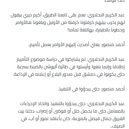
ذلك الوقت.
عبد الكريم النحلاوي: نعم. بقى تابعنا الطريق، أكرم ديري بيقول
لهم يخرب بيتهم كرفتونا كرفتة من الأوتيل وبلغونا هالأوامر
وحطونا بالطيارة، بهاللغة تماما!
أحمد منصور: يعني أصدرت إليهم الأوامر بعمل تأميم..
عبد الكريم النحلاوي: لم يشتركوا في دراسة موضوع التأميم
إطلاقا وإنما بلغوا وأرسلوا في طائرة أليوشن بالضبط بسرعة
حتى يكونوا في دمشق قبل صدور البلاغ أو إعلانه في الإذاعة.
أحمد منصور: حتى يبدؤوا في التنفيذ.
عبد الكريم النحلاوي: حتى يبدؤوا بالتنفيذ واتخاذ الإجراءات
بالمعامل حتى ما يحصل خلل أو فوضى أو إضراب. دخلنا بيت
الفريق جمال فيصل بالمزرعة، كان بأعتقد تموز أو آب، في
الصيف..