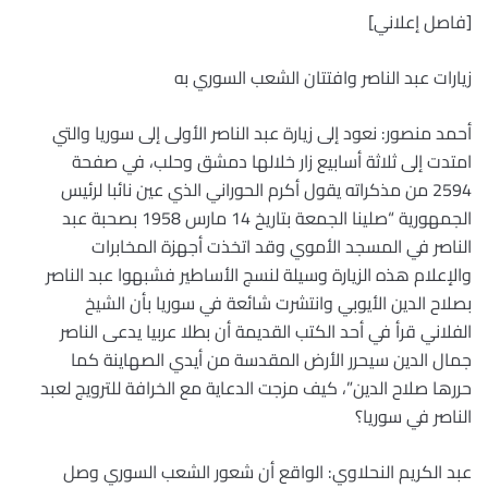
[فاصل إعلاني]
زيارات عبد الناصر وافتتان الشعب السوري به
أحمد منصور: نعود إلى زيارة عبد الناصر الأولى إلى سوريا والتي
امتدت إلى ثلاثة أسابيع زار خلالها دمشق وحلب، في صفحة
2594 من مذكراته يقول أكرم الحوراني الذي عين نائبا لرئيس
الجمهورية “صلينا الجمعة بتاريخ 14 مارس 1958 بصحبة عبد
الناصر في المسجد الأموي وقد اتخذت أجهزة المخابرات
والإعلام هذه الزيارة وسيلة لنسج الأساطير فشبهوا عبد الناصر
بصلاح الدين الأيوبي وانتشرت شائعة في سوريا بأن الشيخ
الفلاني قرأ في أحد الكتب القديمة أن بطلا عربيا يدعى الناصر
جمال الدين سيحرر الأرض المقدسة من أيدي الصهاينة كما
حررها صلاح الدين”، كيف مزجت الدعاية مع الخرافة للترويج لعبد
الناصر في سوريا؟
عبد الكريم النحلاوي: الواقع أن شعور الشعب السوري وصل