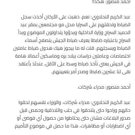
أحمد منصور: هكذا!
عبد الكريم النحلاوي: نعم، ذهبت على الأركان أخذت سجل
الضباط ولحقتهم على السرايا محل مو مجتمعين بمقر عبد
الحميد السراج وزارة الداخلية وبدؤوا يتداولون الموضوع وبدأ
السراج باعتباره ضابطا يعرف ضباط الجيش يتصفح أسماء
الضباط ويسجلهم، قلت له ما بيجوز هيك هدول ضباط عاملين
اختصاصات وعاملين دراسات ببلاد بره وماسكين أعمالا هامة
في الجيش يعني نأخذ ضباط وسط على الأقل، عندئذ بأعتقد
نقى لنا عشرين ضابطا وصدر أمر بتعيينهم..
أحمد منصور: مدراء شركات.
عبد الكريم النحلاوي: مدراء شركات، والوزراء نفسهم لحقوا
حالهم وراحوا حتى يلتحقوا في حلب واللاذقية وحمص قبل
صدور البلاغات مشان حتى يحتاطوا من حصول أي فوضى أو
أي اضطرابات أو مظاهرات، هذا ما حصل في موضوع التأميم.