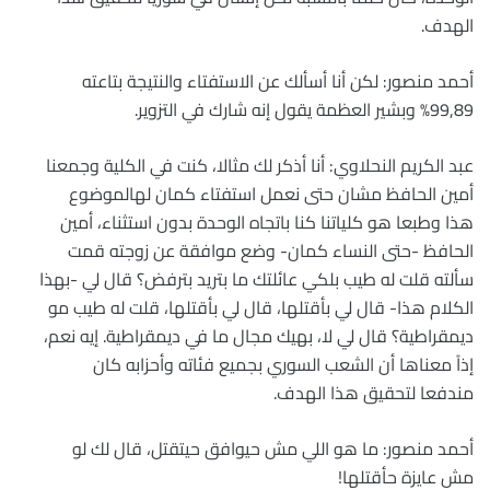
الهدف.
أحمد منصور: لكن أنا أسألك عن الاستفتاء والنتيجة بتاعته
99,89% وبشير العظمة يقول إنه شارك في التزوير.
عبد الكريم النحلاوي: أنا أذكر لك مثالا، كنت في الكلية وجمعنا
أمين الحافظ مشان حتى نعمل استفتاء كمان لهالموضوع
هذا وطبعا هو كلياتنا كنا باتجاه الوحدة بدون استثناء، أمين
الحافظ -حتى النساء كمان- وضع موافقة عن زوجته قمت
سألته قلت له طيب بلكي عائلتك ما بتريد بترفض؟ قال لي -بهذا
الكلام هذا- قال لي بأقتلها، قال لي بأقتلها، قلت له طيب مو
ديمقراطية؟ قال لي لا، بهيك مجال ما في ديمقراطية. إيه نعم،
إذاً معناها أن الشعب السوري بجميع فئاته وأحزابه كان
مندفعا لتحقيق هذا الهدف.
أحمد منصور: ما هو اللي مش حيوافق حيتقتل، قال لك لو
مش عايزة حأقتلها!