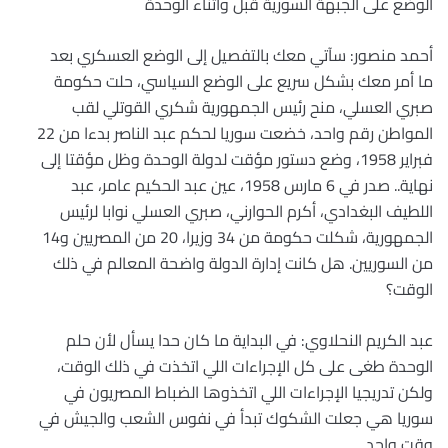
الوضع على الجبهة السورية قبل وأثناء الوحدة
أحمد منصور: سآتي معك بالتفصيل إلى الوضع العسكري بعد
ما أمر معك بشكل سريع على الوضع السياسي، حلت حكومة
صبري العسلي، منح رئيس الجمهورية شكري القوتلي لقب
المواطن رقم واحد، خضعت سوريا لحكم عبد الناصر بدءا من 22
فبراير 1958، وضع دستور مؤقت لدولة الوحدة وظل مؤقتا إلى
نهاية.. صدر في 6 مارس 1958، عين عبد الحكيم عامر، عبد
اللطيف البغدادي، أكرم الحوارني، صبري العسلي نوابا لرئيس
الجمهورية، شكلت حكومة من 34 وزيرا، 20 من المصريين و14
من السوريين. هل كانت إدارة الدولة واضحة المعالم في ذلك
الوقت؟
عبد الكريم النحلاوي: في البداية ما كان حدا يسأل لأن حلم
الوحدة طغى على كل الإجراءات اللي اتخذت في ذلك الوقت،
ولكن تدريجيا الإجراءات اللي اتخذوها الضباط المصريون في
سوريا هي جعلت الشكوك تبدأ في نفوس الشعب والجيش في
وقت واحد.