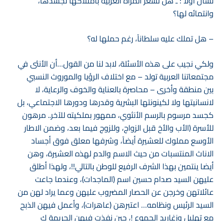
نسأل أولا : ـ هل تشعر المرأة العربية بامتلاكها لجسدها،
وانتمائه لها؟
– هل تملك عليه سلطاناً، رغم حملها له؟
ولكي نجيب على هذه الأسئلة، لابد لنا من القول…أن الأنثى في
مجتمعاتنا العربية تولد – مع اختلاف الرؤيا والموروث النسبي
بين منطقة وأخرى – محاصرة بالعناية والخوف والرعاية، لا
لانسانيتها ولا لكينونتها البشرية وقدرها ودورها الاجتماعي، بل
كجسد مرسوم بالرسم الأنثوي، ممهور بملكيته للآخر.. مرهون
للأسرة (الأب والأخ قبل الزواج، وللزوج فيما بعد، وضمن الاطار
الأوسع مملوك للعشيرة أيضاً، وشرفها معلق فوق أجساد
الاناث المنتسبات من حيث الاسم والدم لهذه العشيرة، وهن
أيضا ينتمين بهذا الشرف الرفيع للوطن بالتالي!!، ولهذا أطلق
عليهن السيد صدام حسين اسم (الماجدات)، وعندما جاعت
عائلاتهن وخرجن عن الحصار المضروب عليهن وعما يراد لهن من
السيد الرئيس ونظامه… اعتبرهن (عاهرات)، وأعمل فيهن الذبح
مع تهليل وزغاريد الجموع !، حين نفذت فيهن الجريمة ك