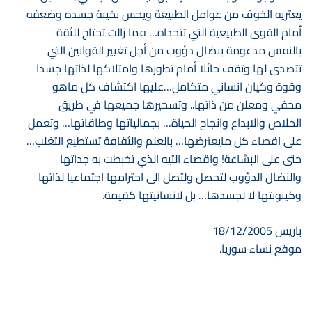
يعتريه الخوف من عوامل الطبيعة ويحس بخيبة جسده وضعفه
أمام القوى الطبيعية التي تتحداه… فما زالت تحتاج للثقة
بالنفس مدعومة بنضال دؤوب من أجل تغيير القوانين التي
تتصدى لها وتقف حائلا أمام تطورها وامتلاكها لذاتها جسدا
وقوة وكيان انساني متكامل…عليها اكتشاف كل ماهو
مخفي ومعلن من ذاتها.. وتسخيرها جميعها في طريق
الخلاص والابداع وانجاح الحياة… بجمالياتها وطاقاتها… وتعمل
على اقصاء كل مايعترضها… بالعلم والثقافة تستطيع التغلب…
حتى على البشاعة! واقصاء التيه الذي تخبطت به جداتها
والنضال الدؤوب لتحصل ولتصل الى احترامها اجتماعيا لذاتها
وكينونتها لا لجسدها… بل لانسانيتها كقيمة.
باريس 18/12/2005
موقع نساء سوريا.