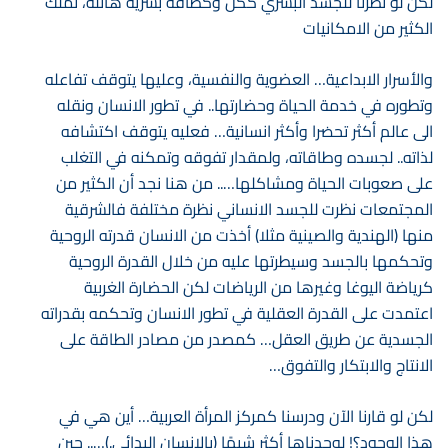
لكن لو نظرنا للجسد البشري ككل وكطاقة بشرية هائلة، تملك
الكثير من الامكانيات
والأسرار الابداعية… العضوية والنفسية، وعليها يتوقف تفاعله
وتطوره في خدمة الحياة وحضارتها.. في تطور الانسان ونقله
الى عالم أكثر تحضرا وأكثر انسانية… فعليه يتوقف اكتشافه
لذاته.. لجسده وطاقاته، ولمقدار تفوقه وتمكنه في التغلب
على صعوبات الحياة ومشاكلها….. من هنا نجد أن الكثير من
المجتمعات نظرت للجسد الانساني نظرة مختلفة فالشرقية
منها (الهندية والصينية مثلا) أخذت من الانسان قدرته الروحية
وتحكمها بالجسد وسيطرتها عليه من خلال القدرة الروحية
كرياضة اليوغا وغيرها من الرياضات لكن الحضارة الغربية
اعتمدت على القدرة العقلية في تطور الانسان وتحكمه بقدراته
الجسدية عن طريق العقل… كمصدر من مصادر الطاقة على
الانتاج والابتكار والتفوق…
لكن لو قارنا الآن ودرسنا كمركز المرأة العربية… أين هي في
هذا الوجود؟! لوجدناها أكثر شبهًا (بالانسان البدائي.)….. حين