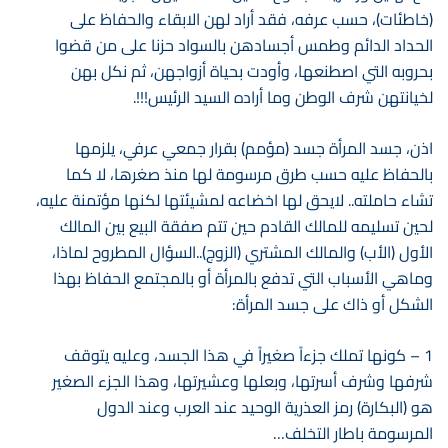
(خاطئات)، حسب عرفه، فقد أراد لهن الابقاء والحفاظ على
الحداد الدائم وطمس أجسادهن بالسواد حزنا على من قضوا
بحروبه التي اصطنعها، وأودت بحياة أزواجهن، ثم نكل بهن
لخيانتهن شرف الوطن وما أراده السيد الرئيس!!!.
اذن، جسد المرأة جسد (مؤمم) بقرار جمعي عرفي، يلزمها
بالحفاظ عليه حسب طرق مرسومة لها منذ صغرها، لا كما
تشاء حاملته.. لايحق لها اخضاعه لمشيئتها لكنها مؤتمنة عليه،
لحين تسليمه للمالك القادم حين تتم صفقة البيع بين المالك
الأول (الأب) والمالك المشتري (الزوج)..السؤال المطروح لماذا،
وماهي الأسباب التي تدفع بالمرأة أو بالمجتمع الحفاظ بهذا
الشكل أو ذاك على جسد المرأة:
1 – كونها تملك جزءاً صغيراً في هذا الجسد، وعليه يتوقف
شرفها وشرف أسرتها، وبعلها وعشيرتها، وهذا الجزء الصغير
هو (البكارة) رمز العذرية الوحيد عند العرب وعند الدول
المرسومة باطار التخلف…