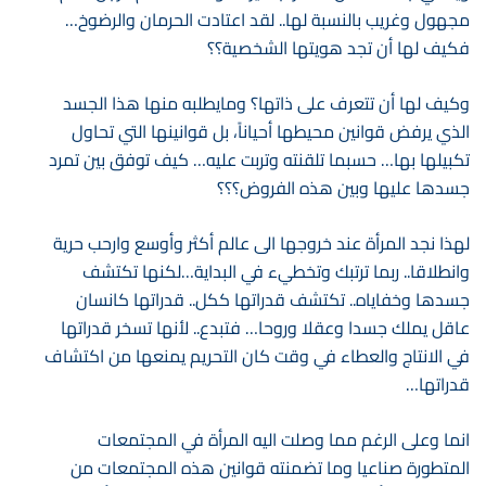
مجهول وغريب بالنسبة لها.. لقد اعتادت الحرمان والرضوخ…
فكيف لها أن تجد هويتها الشخصية؟؟
وكيف لها أن تتعرف على ذاتها؟ ومايطلبه منها هذا الجسد
الذي يرفض قوانين محيطها أحياناً، بل قوانينها التي تحاول
تكبيلها بها… حسبما تلقنته وتربت عليه… كيف توفق بين تمرد
جسدها عليها وبين هذه الفروض؟؟؟
لهذا نجد المرأة عند خروجها الى عالم أكثر وأوسع وارحب حرية
وانطلاقا.. ربما ترتبك وتخطيء في البداية…لكنها تكتشف
جسدها وخفاياه.. تكتشف قدراتها ككل.. قدراتها كانسان
عاقل يملك جسدا وعقلا وروحا… فتبدع.. لأنها تسخر قدراتها
في الانتاج والعطاء في وقت كان التحريم يمنعها من اكتشاف
قدراتها…
انما وعلى الرغم مما وصلت اليه المرأة في المجتمعات
المتطورة صناعيا وما تضمنته قوانين هذه المجتمعات من