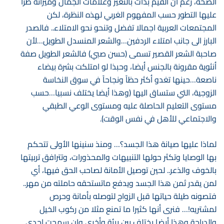
الصحة، رغم أن القيم بدأت بالتغير وعلامات الجمال وميزاته طرأ
عليها التطور حسب المفهوم الغربي لهذه النظرة، لكن
المجتمعات العربية اجمالا تفضل وتنحو نحو الامتلاء.. فالصدر
البارز الى جانب امتلاء الردفين…والشعر المنسدل الطويل…لأن
صاحبة الشعر القصير تسمى (حسن صبي) فالشعر الطويل صفة
أنثوية مقرونة بالجنس أيضا، وحبذا لو امتلكت بشرة بيضاء
ناصعة…حينها تغدو أكثر حظاً ونجاحاً في سوق النخاسة
الزوجية، التي ستساق اليها (وهذا أيضا يختلف نسبيا…حسب
مستوى التعليم الحاصلة عليه ومستوى الوعي الطبقي
والاجتماعي للأهل في نفس الوقت).
لماذا عليها صيانة هذا الجسد؟… ومنذ سنينها الأولى تتحكم
بها الوصايا وتكثر حولها التنبيهات والمحذورات، وتترافق تربيتها
بالخوف والذعر.. لحين توصيل الأمانة لصاحب الحق فيها، أي
لمن يقدر ثمن هذا الجسد ويدفع ماتستحقه حاملته من مهر..
فتصونه طيلة حياتها قبل الزواج لتوصله بأمانة وحرص
لمشتريه!… فنرى أنها كثيرا ما تمنع مثلا من ركوب الخيل
والدراجة وهذا أيضا يختلف بين بيئة وأخرى وان سمحت احدى