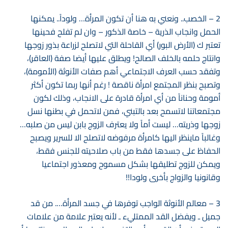
2 – الخصب.. ونعني به هنا أن تكون المرأة… ولوداً.. يمكنها
الحمل وانجاب الذرية – خاصة الذكور – وان لم تفلح فحينها
تعتبر ك (الأرض البور) أي القاحلة التي لاتصلح لزراعة بذور زوجها
وانتاج حلمه بالخلف الصالح! ويطلق عليها أيضا صفة (العاقر)،
وتفقد حسب العرف الاجتماعي أهم صفات الأنوثة (الأمومة)،
وتصبح بنظر المجتمع امرأة ناقصة ! رغم أنها ربما تكون أكثر
أمومة وحناناً من أي امرأة قادرة على الانجاب، وذلك لكون
مجتمعاتنا لاتسمح بعد بالتبني، فمن لاتحمل في بطنها نسل
زوجها وذريته… ليست أماً ولا يعترف الزوج بابن ليس من صلبه…
وغالباً ماينظر اليها كامرأة مرفوضه لاتصلح الا للسرير ويصبح
الحفاظ على جسدها فقط من باب صلاحيته للجنس فقط،
ويمكن للزوج تطليقها بشكل مسموح ومعذور اجتماعيا
وقانونيا والزواج بأخرى ولودا!!
3 – معالم الأنوثة الواجب توفرها في جسد المرأة…. من قد
جميل ـ ويفضل القد الممتليء ـ لأنه يعتبر علامة من علامات