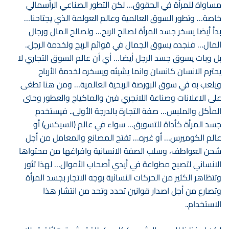
مساواة للمرأة في الحقوق… لكن التطور الصناعي الرأسمالي
خاصة… وتطور السوق العالمية وعالم العولمة الذي يجتاحنا…
بدأ أيضا يسخر جسد المرأة لصالح الربح… ولصالح المال ورجال
المال… فنجده يسوق الجمال في قوائم الربح ولخدمة الرجل..
بل وبات يسوق جسد الرجل أيضا… أي أن عالم السوق التجاري لا
يحترم الانسان كانسان وانما يشيئه ويسخره لخدمة الأرباح
ويلعب به في سوق البورصة الربحية العالمية… ومن هنا تطغى
على الاعلانات وصناعة اللانجري فين والماكياج والعطور وحتى
المأكل والملبس… صفة التجارة بالدرجة الأولى.. فيستخدم
جسد المرأة كأداة للتسويق… سواء في عالم (السيكس) أو
عالم الكوميرس… أو غيره… تفتح المصانع والمعامل من أجل
شحن العواطف، وسلب الصفة الانسانية وافراغها من محتواها
الانساني لتصبح مطواعة في أيدي أصحاب الأموال… لهذا تثور
وتتظاهر الكثير من الحركات النسائية بوجه الاتجار بجسد المرأة
وتصارع من أجل اصدار قوانين تحدد وتحد من انتشار هذا
الاستخدام..