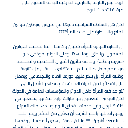
اليوم ليس البارحة والظرفية التاريخية للبارحة لاتنطبق على
ظرفية الأحداث اليوم…
لكن هل للسلطة السياسية دورها في تكريس وتوطين قوانين
المنع والسيطرة على جسد المرأة؟؟؟
ان النظرة الدونية للمرأة ككيان وكانسان بما تتضمنه القوانين
المعمول بها حتى يومنا هذا، وعلى الدوام نموذجي هو
(سورية بالطبع)، وخاصة قانون الأحوال الشخصية والمستمد
من فهم خاطيء للاسلام – باعتقادي – يبقي على ثانوية
وظلية المرأة، بل ينكر عليها دورها العام والاجتماعي ويعمل
على اقصائها من الحياة العامة، رغم مظاهر الشكل الذي
تتواجد فيه المرأة داخل الدوائر والمؤسسات العامة في الدولة،
لكن القوانين المعمول بها مازالت تراوح مكانها وتضعها في
خلفية الرجل وفي خدمته…فحتى اليوم جسدها ملك لأسرتها
ويحق لقاتلها باسم الشرف أن يعفى من الحكم ويتم اخلاء
سبيله بعد أشهر!!!!!!!! ولنا في مقتل هدى أبو عسلي وغيرها