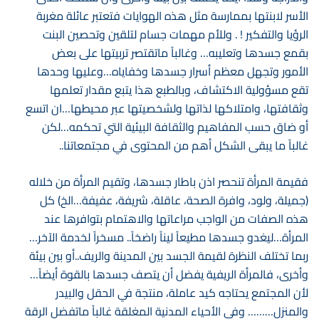
الأسر لابنتها بممارسة مثل هذه الهوايات فتعتبر عائلة مغربة
الرؤيا والتفكير ! . وللأم مهمات جسام لتلقين وتحصين البنت
بقمع جسدها وتعليبه… وغالباً ماتقتصر تربيتها على بعض
الأمور وتجهل معظم أسرار جسدها وخفاياه…وعليها وحدها
تقع مسؤولية الاكتشاف، وبالطبع هذا يتبع مقدار تعلمها
وثقافتها، وامتلاكها لذاتها ولشخصيتها عبر محيطها…ان اتسع
أو ضاق حسب المفاهيم والثقافة البيئية التي تحكمه…لكن
غالباً ما يبقى الشكل أهم من المحتوى في مجتمعاتنا..
فقيمة المرأة تنحصر اذن باطار جسدها، وتقيم المرأة من خلاله
(جميلة، ولود، وافرة الصحة، عاقلة، شريفة، عفيفة…الخ) كل
هذه الصفات من الواجب مراعاتها والاهتمام بتوافرها عند
المرأة…ليغدو جسدها مطيعاً ليناً راضخاً.. مسخراً لخدمة الآخر…
ربما تختلف النظرة لقيمة الجسد بين المدينة والريف..أو بين بيئة
وأخرى، فالمرأة الريفية يفضل أن يتصف جسدها بالقوة أيضاً…
لأن المجتمع يحتاجه كيد عاملة، منتجة في الحقل والبيدر
والمنزل……… وفي الأحياء المدنية المغلقة غالباً ماتفضل الرقة