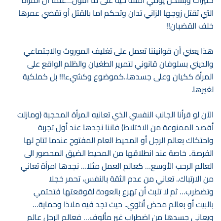
كثيرات وبشكل يومي أمثلة حية على ما أقول…علما أن المرأة
التي تقتل زوجها الزاني تدان وتحكم اما بالقتل أو تقضي عمرها
خلف القضبان!!
هذا يعني أن قوانيننا تعمل على تغليف الموروث والاجتماعي
والديني بسلوفان قانوني لتمرير الطغيان والظلم الواقع على
المرأة ككيان وعلى جسدها..كموضوع وكشيء!!! بل كملكية
لغيرها.
الآن لو قرأنا الجانب النفسي الذي تعانيه المرأة المحجبة (ومازلت
أقصد الممنوعة من الاختلاط) فاننا نجدها عند أول تجربة
واحتكاك بعالم الرجل أو المحيط العام المفتوح عندما تتاح لها
الفرصة.. خاصة عند انطلاقها من المحيط الضيق المحصور الى
العالم الرحب الأوسع… كعالم العمل مثلا… نجدها امرأة تعاني
من الارتباك.. تعاني من عدم الثقة بالنفس، تحمر خجلا
وتضطرب… ثم لا تلبث أن تهرع بالعودة لقوقعتها فتحتمي
بالبيت أو بعالم محض أنثوي.. حيث تجد فيه ملاذا وحماية…
ويعاني جسدها من اضطراب غير مألوف… فعالم الرجل عالم