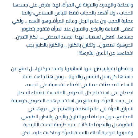
والطاعة والهدوء والليونة في المرأة، لهذا يفرض على جسدها
الحجاب ، ولا أقصد بالحجاب فقط اللباس الاسلامي، وانما
عملية الحجب بين عالم الرجل وعالم المرأة..وهو الأهم… ولكي
تضفى القناعة والرضى والقبول عند المرأة فتقوم بتطويع
جسدها…تعطى تسميات لهذا الجسد المخفى… الكنز الثمين…
الجوهرة المصون…وتقارن بالكنوز ,, والكنوز بالطبع يجب
اخفاءها عن الأعين الشرهة!!
وحفظها بقوارير تنزع عنها انسانيتها وتحدد حركتها، بل تمنع عن
جسدها كل سبل التنفس والحرية… ومن هنا جاءت صفة
النساء المحصنات عملا في اضفاء القدسية على الجسد،
اصطلح على استخدام كل النصوص المقدسة لاضفاء الحصار
على جسد المرأة، ولا مانع من استخدام هذه النصوص كوسيلة
لاغراق المرأة في عالم العتمة والتعتيم على دورها في
المجتمع، دون مراعاة لدور التاريخ والزمن والتطور الطبيعي
للبشرية، بل والنظرة لما كانت عليه ظرفية الحدث التاريخية
وقفزتها النوعية آنذاك بالنسبة للمرأة وماكانت عليه…لكن