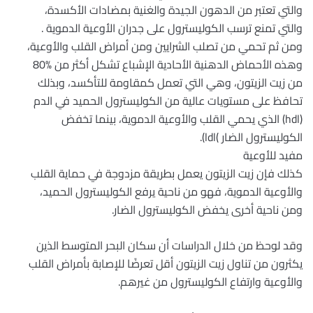
والتي تعتبر من الدهون الجيدة والغنية بمضادات الأكسدة،
والتي تمنع ترسب الكوليسترول على جدران الأوعية الدموية .
ومن ثم تحمي من تصلب الشرايين ومن أمراض القلب والأوعية،
وهذه الأحماض الدهنية الأحادية الإشباع تشكل أكثر من %80
من زيت الزيتون، وهي التي تعمل كمقاومة للتأكسد، وبذلك
تحافظ على مستويات عالية من الكوليسترول الحميد في الدم
(hdl) الذي يحمي القلب والأوعية الدموية، بينما تخفض
الكوليسترول الضار )ldl).
مفيد للأوعية
كذلك فإن زيت الزيتون يعمل بطريقة مزدوجة في حماية القلب
والأوعية الدموية، فهو من ناحية يرفع الكوليسترول الحميد،
ومن ناحية أخرى يخفض الكوليسترول الضار.
وقد لوحظ من خلال الدراسات أن سكان البحر المتوسط الذين
يكثرون من تناول زيت الزيتون أقل تعرضًا للإصابة بأمراض القلب
والأوعية وارتفاع الكوليسترول من غيرهم.