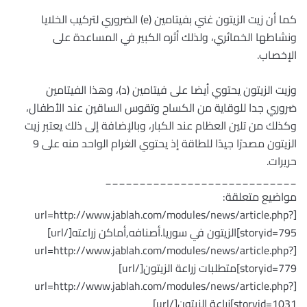
كما أن زيت الزيتون غني بفيتامين (e) الضروري لتركيب الخلايا
ونشاطها الخمائري، ولذلك أثره الكبير في المساعدة على
الإخصاب.
وزيت الزيتون يحتوي أيضا على فيتامين (د)، وهذا الفيتامين
ضروري جدا للوقاية من الكساح وتقوس الساقين عند الأطفال،
وكذلك من تلين العظام عند الكبار، وبالإضافة إلى ذلك يعتبر زيت
الزيتون مصدرًا جيدًا للطاقة إذ يحتوي الغرام الواحد منه على 9
حريرات.
____________________________
مواضيع متعلقة:
[url=http://www.jablah.com/modules/news/article.php?
storyid=795]الزيتون في سوريا.أصنافه,أماكن زراعته[/url]
[url=http://www.jablah.com/modules/news/article.php?
storyid=779]متطلبات زراعة الزيتون[/url]
[url=http://www.jablah.com/modules/news/article.php?
storyid=1031]زراعة الزيتون[/url]