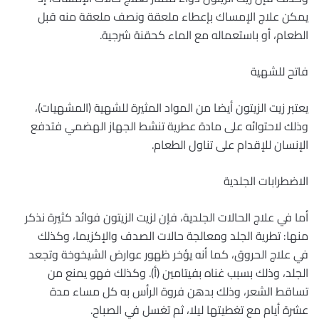
يمكن علاج الإمساك بإعطاء ملعقة ونصف ملعقة منه قبل
الطعام، أو باستعماله مع الماء كحقنة شرجية.
فاتح للشهية
يعتبر زيت الزيتون أيضا من المواد المثيرة للشهية (المشهيات)،
وذلك لاحتوائه على مادة عطرية تنشط الجهاز الهضمي فتدفع
الإنسان للإقدام على تناول الطعام.
الاضطرابات الجلدية
أما في علاج الحالات الجلدية، فإن لزيت الزيتون فوائد كثيرة نذكر
منها: تطرية الجلد ومعالجة حالات الصدف والإكزيما، وكذلك
في علاج الحروق، كما أنه يؤخر ظهور عوارض الشيخوخة وتجعد
الجلد، وذلك بسبب غناه بفيتامين (أ). وكذلك فهو يمنع من
تساقط الشعر، وذلك بدهن فروة الرأس به كل مساء مدة
عشرة أيام مع تغطيتها ليلا، ثم تغسل في الصباح.