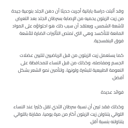
وقد أثبتت دراسة يابانية أجريت حديثا أن دهن الجلد بنوعية جيدة
من زيت الزيتون يحميه من الإصابة بسرطان الجلد بعد التعرض
لأشعة الشمس، ويعتقد أن سبب ذلك هو احتواؤه على المواد
المانعة للتأكسد وهي التي تمتص التأثيرات الضارة للأشعة
فوق البنفسجية.
كما يستعمل زيت الزيتون من قبل الرياضيين لتليين عضلات
الجسم ومفاصله، وكذلك من قبل النساء للمحافظة على
النعومة الطبيعية للبشرة ولونها، ولتأمين نمو الشعر بشكل
أفضل.
فوائد عديدة
وكذلك فقد تبين أن نسبة سرطان الثدي تقل كثيرا عند النساء
اللواتي يتناولن زيت الزيتون أكثر من مرة يوميا، مقارنة باللواتي
يتناولنه بنسبة أقل.