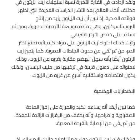
ولقد ازدادت في الفترة الأخيرة نسبة استهلاك زيت الزيتون في
مختلف أنحاء العالم، بعد انتشار الدراسات العديدة التي تظهر
فوائده الصحية، إذ تبين أن زيت الزيتون يزيد من إنتاج
البروستاسيكلين، وهي مادة موسعة للأوعية الدموية، ومن ثم
تساعد على خفض التوتر الشرياني.
وثبت كذلك احتواء زيت الزيتون على مواد كيميائية تمنع تخثر
الدم، من ثم تقي من حدوث الجلطات الدموية. كما يتميز زيت
الزيتون أيضًا بأنه سهل الهضم مقارنة بغيره من الزيوت، وذلك
لاحتوائه على دهون قريبة في تركيبها من حليب الإنسان، ولذلك
يكون امتصاصه واستقلابه أسرع من غيره من الزيوت.
الاضطرابات الهضمية
كما تبين أيضا أنه يساعد الكبد والمرارة على إفراز المادة
الصفراوية واطراحها، وأنه يخفف من الإفرازات الزائدة للمعدة،
من ثم يقي من الإصابة بالقرحة المعدية.
وكذلك فإن زيت الزيتون دواء ممتاز لعلاج حالات الإمساك، إذ