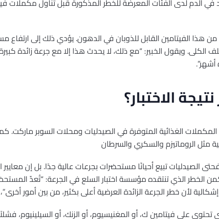
ي الدم لدى الفئات المعرضة للخطر المذكورة قبل تناول مكملات فيتامي
 من هذا الفيتامين القابل للذوبان في الدهون. يؤدي ذلك إلى ارتفاع م
الكلى. ويقول الخبير: “مع ذلك، لا يحدث هذا إلا مع جرعة زائدة كبير
يجة الاختبار؟
اختبرت مؤسسة Stiftung Warentest المكملات الغذائية المتوفرة في الصيدليات ومحلات السوبر ما
ية مثل الروماتيزم والسكري والسرطان
حتى الصيدليات تبيع أحيانًا مستحضرات بجرعات عالية جدًا. بل إن معايير 
ن الخطر الذي تنتقده مؤسسة اختبار السلع في الجرعة: “تُعدّ المستحض
إشكالية لأن خطر الجرعة الزائدة العرضية أعلى بكثير، من بين أمور أخرى”
 تحتوي على فيتامين ك، أو المغنيسيوم، أو الزنك، أو السيلينيوم، فشلاً