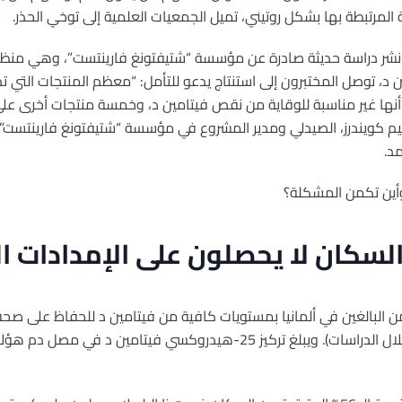
 المرتبطة بها بشكل روتيني، تميل الجمعيات العلمية إلى توخي الحذر.
د نشر دراسة حديثة صادرة عن مؤسسة “شتيفتونغ فارينتست”، وهي منظم
ياً لفيتامين د، توصل المختبرون إلى استنتاج يدعو للتأمل: “معظم المنتجات الت
 منتجاً منها على أنها غير مناسبة للوقاية من نقص فيتامين د، وخمسة منتجات أخر
 كويندرز، الصيدلي ومدير المشروع في مؤسسة “شتيفتونغ فارينتست”. 
د.
أين تكمن المشكلة؟
سكان لا يحصلون على الإمدادات ال
 معهد كوخ (RKI)، يتمتع 44% من البالغين في ألمانيا بمستويات كافية من فيتامين د للحفاظ ع