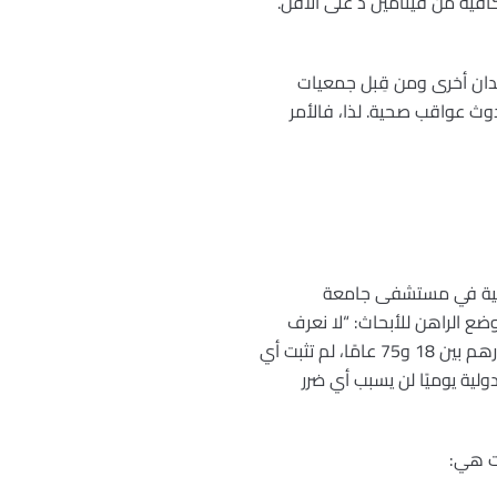
لون على كمية كافية من فيتامين د على الأقل.
 الحدية المُحددة في بلدان أخرى ومن قِبل جمعيات
دوث عواقب صحية. لذا، فالأمر
وائية في مستشفى جامعة
ضع الراهن للأبحاث: “لا نعرف
اليوم ما هو المستوى الأمثل لفيتامين د في الدم. وبالنسبة للأشخاص الأصحاء غير الحوامل الذين تتراوح أعمارهم بين 18 و75 عامًا، لم تثبت أي
علمي يدعم ذلك”، كما يوضح الخبير. “ومع ذلك، فإن تناول 800 إلى 4000 وحدة دولية يوميًا لن يسبب أي ضرر
ات هي: