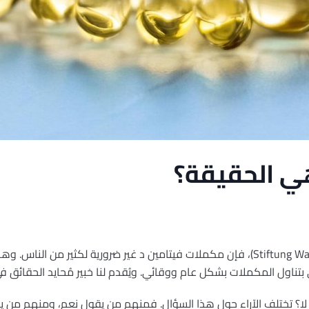
هي الحقيقة؟
بحسب مؤسسة اختبار السلع (Stiftung Warentest)، فإن مكملات فيتامين د غير ضرورية لكثير من
 بتناول المكملات بشكل عام ووقائي. ويُقدم لنا خبير مُحايد الحقائق 
لا؟ تختلف الآراء حول هذا السؤال. فمنهم من يقول نعم، ومنهم من يق