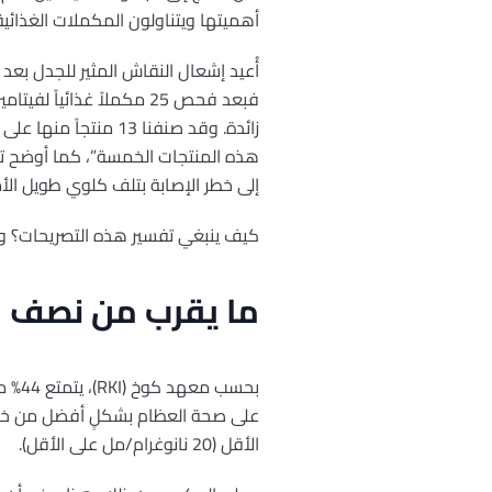
أهميتها ويتناولون المكملات الغذائية
أُعيد إشعال النقاش المثير للجدل بع
فبعد فحص 25 مكملاً غذائ
زائدة. وقد صنفنا 13
هذه المنتجات الخمسة”، كما أوضح تيم
إلى خطر الإصابة بتلف كلوي طويل الأم
كيف ينبغي تفسير هذه التصريحات؟ و
ما يقرب من نصف ال
بحسب
الأقل (20 نانوغرام/مل على الأقل).