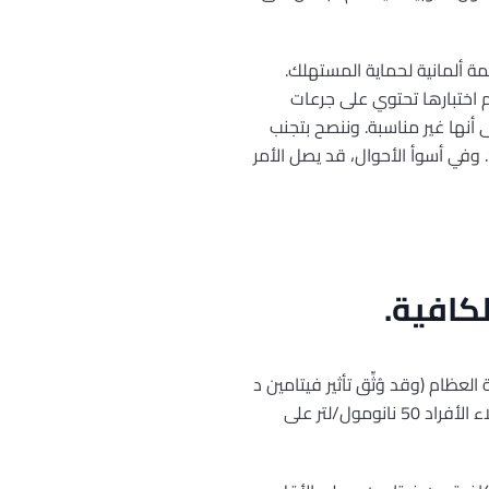
ة ألمانية لحماية المستهلك.
ي تم اختبارها تحتوي على جرعات
ى على أنها غير مناسبة. وننصح بتجنب
وفي أسوأ الأحوال، قد يصل الأمر
كافية.
لى صحة العظام (وقد وُثِّق تأثير فيتامين د
على صحة العظام بشكلٍ أفضل من خلال الدراسات). ويبلغ تركيز 25-هيدروكسي فيتامين د في مصل دم هؤلاء الأفراد 50 نانومول/لتر على