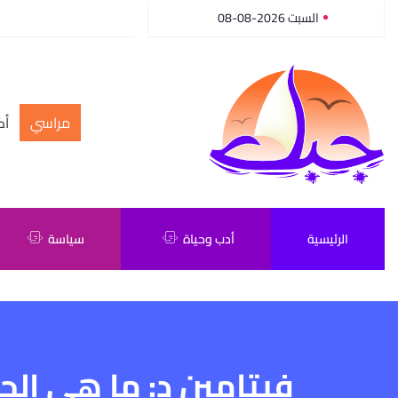
السبت 2026-08-08
مراسي
أك
الرئيسية
أدب وحياة
سياسة
فيتامين د: ما هي الح