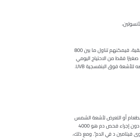
نسولين،
ينصح أخصائي التغذية قائلاً: “ينبغي على المجموعات الأربع المذكورة تناول المكملات الغذائية بالتأكيد. أما البقية، فيمكنهم تناول ما بين 800
ًا صغيرًا فقط من الاحتياج اليومي
يمكن تلبيته من خلال النظام الغذائي. إذ ينتج الجسم حوالي 90% من هذه الكمية بنفسه – في الجلد عند تعرضه للأشعة فوق البنفسجية UVB.
ين د من خلال الطعام أو التعرض لأشعة الشمس
بتناول مكملات غذائية تحتوي على 800 وحدة دولية يوميًا. ويُعتبر الحد الأقصى الآمن لتناول هذه المكملات دون إجراء فحص دم هو 4000
ى فيتامين د في الدم”. ومع ذلك،