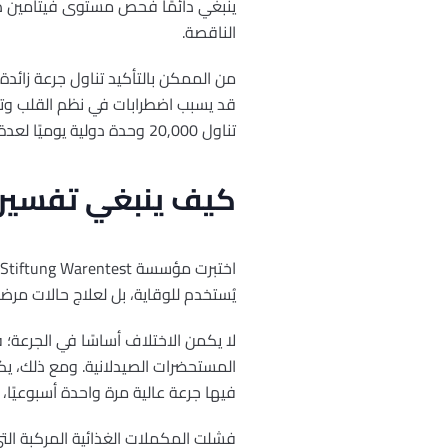
ينبغي دائمًا فحص مستوى فيتامين د ف
الناقصة.
من الممكن بالتأكيد تناول جرعة زائدة
قد يسبب اضطرابات في نظم القلب وتلف 
تناول 20,000 وحدة دولية يوميًا لعدة أشهر”.
كيف ينبغي تفسير نت
يُستخدم للوقاية، بل لعلاج حالات مرض
لا يكمن الاختلاف أساسًا في الجرعة؛ ف
المستحضرات الصيدلانية. ومع ذلك، يكم
فيها جرعة عالية مرة واحدة أسبوعيًا، 
فشلت المكملات الغذائية المركبة التي