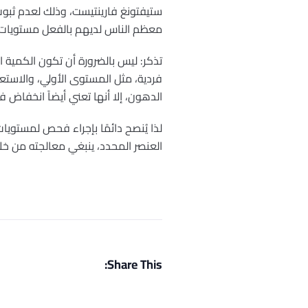
ستيفتونغ فارينتيست، وذلك لعدم ثبوت 
معظم الناس لديهم بالفعل مستويات ك
تذكر: ليس بالضرورة أن تكون الكمية 
فردية، مثل المستوى الأولي، والاستعد
الدهون، إلا أنها تعني أيضاً انخفاض ف
لذا يُنصح دائمًا بإجراء فحص لمستوي
العنصر المحدد، ينبغي معالجته من خل
Share This: