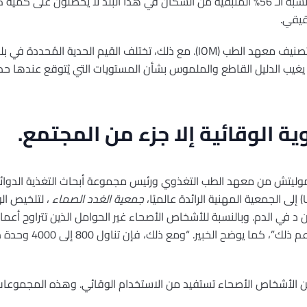
وعلى العكس من ذلك، هذا يعني أن نسبة الـ 56% المتبقية من السكان في هذا البلد لا يحص
يشير معهد روبرت كوخ (RKI) هنا إلى تصنيف معهد الطب (IOM). مع ذلك، تختلف القيم
ا يغيب الدليل القاطع والملموس بشأن المستويات التي يُتوقع عندها ح
ية الوقائية إلا جزء من المجتمع.
ن سموليتش ​​من معهد الطب التغذوي ورئيس مجموعة أبحاث التغذية الد
جمعية الغدد الصماء
، لتلخيص الو
فائدة صحية؛ فلا يوجد دليل 
ن الأشخاص الأصحاء تستفيد من الاستخدام الوقائي. وهذه المجموع