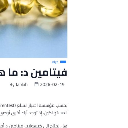
حياة
فيتامين د: ما 
By
Jablah
2026-02-19
المستهلكين، إذ توجد آراء أخرى تُوصي
هل نحتاج إلى كبسولات فيتامين د أم 