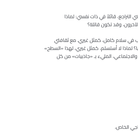
ي التراجع، قائلاً في ذات نفسي: لماذا
لآخرون، وقد تكون قاتلة؟
ب في سلام كامل، كمثل غيري. مع ثقافتي
لماذا لا أستسلم، كمثل غيري، لهذا «السطح»
والاجتماعي، المليء بـ «جاذبيات» من كل
اجي الخاص،