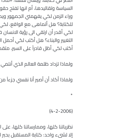
النظر في كتابته. ويسأل نفسه: «ماذا
السياسة وتقاليدها، أم انها تفتح حق
وراء الزمن لكي يفهمني الجمهور ويصفّق
للكتابة؟ هل أتماهى مع الواقع، لكي 
لكي أقدر أن ارتقي الى رؤية الانسان 
التغيير والبناء؟ هل أكتب لكي أحمل 
أكتب لكي أظل قادراً على السير، متقدم
ولماذا تزداد ظلمة العالم الذي أنتمي ا
ولماذا أكاد أن أصير أنا نفسي جزءاً م
*
(4-2-2006)
نظرياتنا كلها، وممارساتنا كلها، على
إلا لشيء واحد: كتابة المستقبل بحبر 