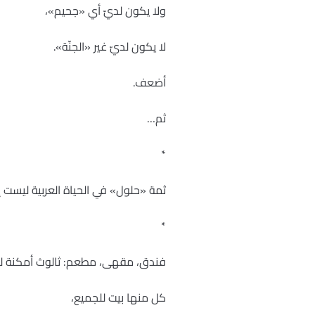
ولا يكون لديّ أي «جحيم»،
لا يكون لديّ غير «الجنّة».
أضعف.
ثم…
*
ثمة «حلول» في الحياة العربية ليست 
*
فندق، مقهى، مطعم: ثالوث أمكنة للح
كل منها بيت للجميع،