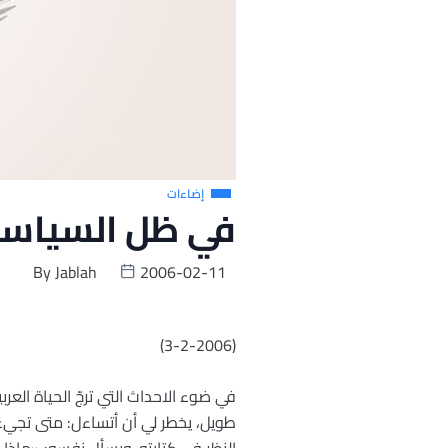
إضاءات
في ظل السياسة
By
Jablah
2006-02-11
(3-2-2006)
في ضوء الاحداث التي ترجّ الحياة الع
طويل، يخطر لي أن أتساءل: متى تجيء ا