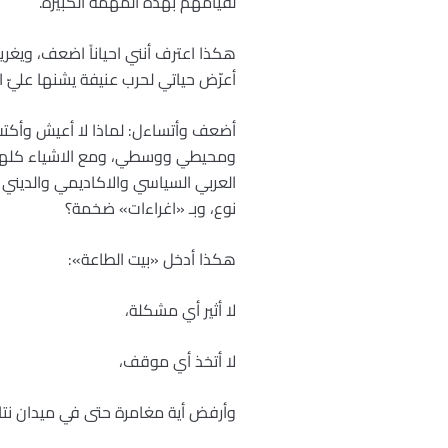
لقيامهم بهذه المهمة الكبيرة.
هكذا اعترف أنني احياناً اضعف، ويغرين
أعرّض حياتي لحرب عنيفة يشنها عليّ ا
أضعف وأتساءل: لماذا لا أعيش وأكت
ومحيطي ووسطي، ومع الاشياء كلها؟ 
العربي السياسي والاكاديمي والديني 
نوع، وبـ «اغراءات» ضخمة؟
هكذا أدخل «بيت الطاعة»:
لا أثير أي مشكلة،
لا أتخذ أي موقف،
وأرفض أية مغامرة حتى في ميدان نت