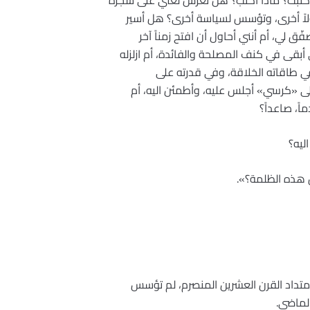
 كتبت؟ ماذا أكتب؟ هل تعرّش لغتي على شجرة
ولاً أخرى، وتؤسس لسياسة أخرى؟ هل أسير
 لي، أم أنني أحاول أن افتح زمناً آخر
أبقى في كنف المصلحة والفائدة، أم ازلزله
في طاقاته الخلاقة، وفي قدرته على
الى «كرسي» أجلس عليه، وأطمئن اليه، أم
اً، صاعداً؟
ليه؟
ن هذه الظلمة؟».
 امتداد القرن العشرين المنصرم، لم تؤسس
الماضي.