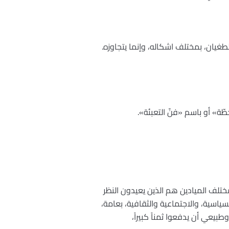
طغيان، بمختلف اشكاله، وإنما يتجاوزه.
ّة» أو باسم «فنّ التعبئة».
تلف الميادين هم الذين يعيدون النظر
لسياسية، والاجتماعية والثقافية، بعامة،
وطبيعي أن يدفعوا ثمناً كبيراً،