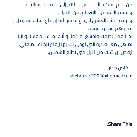
من عالم تسكنه الهواجس والآلام إلى عالم مليء بالبهجة
والحب والرغبة في الانعتاق من الأحزان
والرقص مثل العشق لا يذاع له سر لأنه إن ذاع انقلب سحره إلي
غم وهم وسهد ووجد.
لذا أرقص بصمت واخشع به كما لو أنك تمارس طقسا نورانيا ،
تماهى مع الفكرة التي أوحى لك بها إيقاع نبضك المتعالي،
ارقص إن شئت من الليل حتى تطلع الشمس.
– خاص جدار.
shehrazad2001@hotmail.com
Share This: