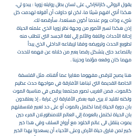
يقول الروائي كازانتزاكي على لسان بطل روايته زوربا : يبدو لي،
هكذا أنني افهم شيئا ما، لكن لو حاولت أن أقوله لهدمت كل
شيء وذات يوم عندما أكون مستعدا، سأرقصه لك.
إذن هكذا تسير الأمور من وجهة نظر زوربا الذي علمته الحياة
إحالة الأحداث واللغة والألم إلي لغة الجسد التي تتطلب منه
تطويع الحدث وترويضه وفقا لإيقاعه الداخلي الذي يبدأ
بالتصاعد حتى يتشكل رقصا يعبر من خلاله عن فهمه للحدث
مهما كان وقعه مؤلما وحزينا .
هنا يصبح للرقص مفهوما مغايرا عما ألفناه، مثل الفلسفة
الخاصة القديمة التي تبناها الأفارقة في مواجهة حدث عظيم
كالموت، فمن الغريب تصور مجتمعا يرقص في مناسبة الموت
ولكنه تقليد لا يرى فيه بعض الأفارقة اي غرابة ، إذ يعتقدون
بان دورة الحياة إنما تكتمل بالموت أو على حد تعبير فلاسفتهم
بان الحياة تكتمل بالعودة إلي العالم اللامنظور،لان المرء حين
يموت ينتقل الى عالم الخلود مع أرواح السلف وفي هذا خير
كبير لمن فارق حياة الأرض وعلى الأحياء أن يسعدوا بهذا الخير