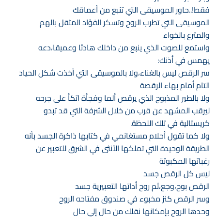
فقط!..حاور الموسيقى التي تنبع من أعماقك
الموسيقى التي تطرب الروح وتسكر الفؤاد المثقل بالهم
والمترع بالخواء
واستمع للصوت الذي ينبع من داخلك هادئا وعميقا،دعه
يهمس في أذنك:
سر الرقص ليس بالغناء،ولا بالموسيقى التي أخذت شكل الحياد
التام أمام بهاء الرقصة
ولا بالطير المذبوح الذي يرقص ألما وفجأة اتكأ على جرحه
ليرقب المشهد عن قرب من خلال الشرفة التي قد تبدو
كريستالية في تلك اللحظة.
ولا كما تقول أحلام مستغانمي في كتابها ذاكرة الجسد بأنه
الطريقة الوحيدة التي تملكها الأنثى في الشرق للتعبير عن
رغباتها المكبوتة
ليس كل الرقص جسد
الرقص بوح،وجع،ثم روح أداتها التعبيرية جسد
وسر الرقص كنز مخبوء في صندوق مفتاحه الروح
وحدها الروح بإمكانها نقلك من حال إلي حال