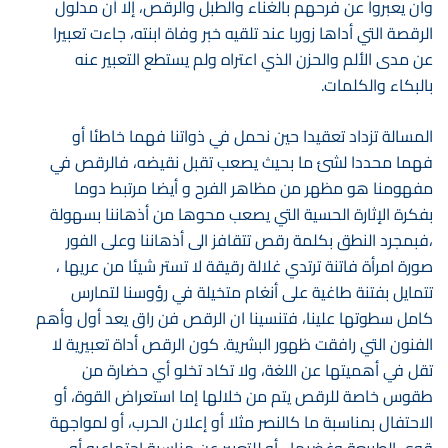
وان يعبروا عن فرحهم بالغناء والطبل والرقص، إلا أن مدلول
الرقصة التي أداها زوربا عند تلقيه خبر وفاة ابنته، جاءت تعبيرا
عن مدى الألم والحزن الذي اعتراه ولم يستطع التعبير عنه
بالبكاء والكلمات.
المسالة تزداد تعقيدا حين نحمل في ذواتنا فهما خاطئا أو
فهما محددا لشئ ما بحيث يصعب تقبل نقيضه، فالرقص في
مفهومنا هو مظهر من مظاهر الفرح و أيضا مرتبط دوما
بفكرة الإثارة الحسية التي يصعب محوها من أذهاننا بسهولة
،فبمجرد النطق بكلمة رقص تتقافز الى أذهاننا وعلى الفور
صورة امرأة فاتنة ترتدي غلالة رقيقة لا تستر شيئا من عريها ،
تتمايل بفتنة طاغية على أنغام متخيلة في رؤوسنا لتمارس
كامل سطوتها علينا، فتنسينا ان الرقص فن راق يعد أول وأهم
الفنون التي رافقت ظهور البشرية. كون الرقص أداة تعبيرية لا
تقل في أهميتها عن اللغة، ولا تكاد تخلو أي حضارة من
طقوس خاصة للرقص يتم من خلالها إما استعراض القوة، أو
الاحتفال بمناسبة ما كالنصر مثلا أو إعلان الحرب، أو لمواجهة