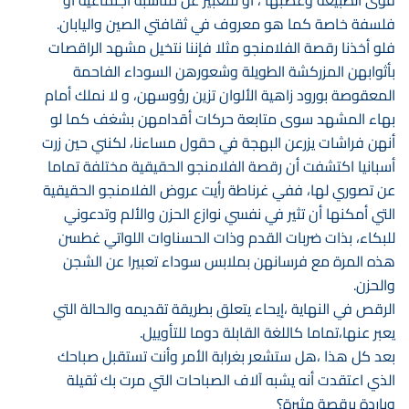
قوى الطبيعة وغضبها ، أو للتعبير عن مناسبة اجتماعيه أو
فلسفة خاصة كما هو معروف في ثقافتي الصين واليابان.
فلو أخذنا رقصة الفلامنجو مثلا فإننا نتخيل مشهد الراقصات
بأثوابهن المزركشة الطويلة وشعورهن السوداء الفاحمة
المعقوصة بورود زاهية الألوان تزين رؤوسهن، و لا نملك أمام
بهاء المشهد سوى متابعة حركات أقدامهن بشغف كما لو
أنهن فراشات يزرعن البهجة في حقول مساءنا، لكنني حين زرت
أسبانيا اكتشفت أن رقصة الفلامنجو الحقيقية مختلفة تماما
عن تصوري لها، ففي غرناطة رأيت عروض الفلامنجو الحقيقية
التي أمكنها أن تثير في نفسي نوازع الحزن والألم وتدعوني
للبكاء، بذات ضربات القدم وذات الحسناوات اللواتي غطسن
هذه المرة مع فرسانهن بملابس سوداء تعبيرا عن الشجن
والحزن.
الرقص في النهاية ،إيحاء يتعلق بطريقة تقديمه والحالة التي
يعبر عنها،تماما كاللغة القابلة دوما للتأوييل.
بعد كل هذا ،هل ستشعر بغرابة الأمر وأنت تستقبل صباحك
الذي اعتقدت أنه يشبه آلاف الصباحات التي مرت بك ثقيلة
وباردة برقصة مثيرة؟