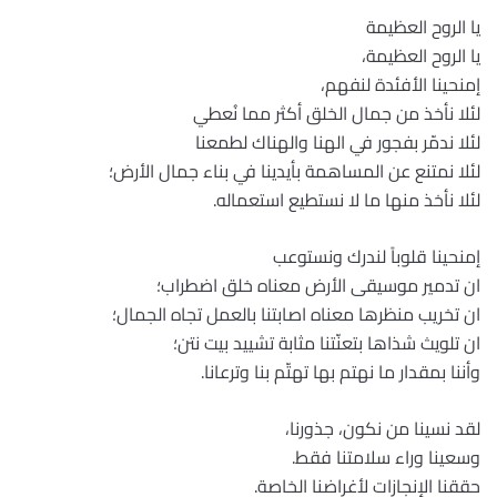
يا الروح العظيمة
يا الروح العظيمة،
إمنحينا الأفئدة لنفهم،
لئلا نأخذ من جمال الخلق أكثر مما نُعطي
لئلا ندمّر بفجور في الهنا والهناك لطمعنا
لئلا نمتنع عن المساهمة بأيدينا في بناء جمال الأرض؛
لئلا نأخذ منها ما لا نستطيع استعماله.
إمنحينا قلوباً لندرك ونستوعب
ان تدمير موسيقى الأرض معناه خلق اضطراب؛
ان تخريب منظرها معناه اصابتنا بالعمل تجاه الجمال؛
ان تلويث شذاها بتعنّتنا مثابة تشييد بيت نتن؛
وأننا بمقدار ما نهتم بها تهتّم بنا وترعانا.
لقد نسينا من نكون، جذورنا،
وسعينا وراء سلامتنا فقط.
حققنا الإنجازات لأغراضنا الخاصة.