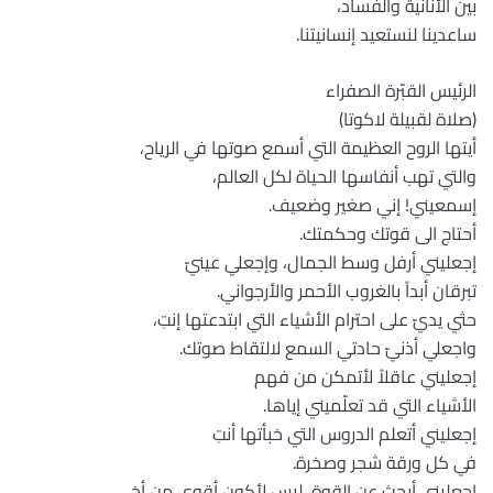
بين الأنانية والفساد،
ساعدينا لنستعيد إنسانيتنا.
الرئيس القبّرة الصفراء
(صلاة لقبيلة لاكوتا)
أيتها الروح العظيمة التي أسمع صوتها في الرياح،
والتي تهب أنفاسها الحياة لكل العالم،
إسمعيني! إني صغير وضعيف.
أحتاج الى قوتك وحكمتك.
إجعليني أرفل وسط الجمال، وإجعلي عينيّ
تبرقان أبداً بالغروب الأحمر والأرجواني.
حثي يديّ على احترام الأشياء التي ابتدعتها إنتِ،
واجعلي أذنيّ حادتي السمع لالتقاط صوتك.
إجعليني عاقلاً لأتمكن من فهم
الأشياء التي قد تعلّميني إياها.
إجعليني أتعلم الدروس التي خبأتها أنتِ
في كل ورقة شجر وصخرة.
إجعليني أبحث عن القوة، ليس لأكون أقوى من أخي