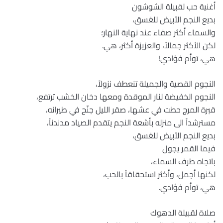
أغنية حب لقبيلة الشوشون
بديع النجم الأبيض للغسق،
والسماء أكثر صفاء عند نهاية النهار؛
لكن الأكثر جمالاً، والعزيزة أكثر، هي.
هي، توأم فؤادي!
النجوم القصية والجميلة تنعطف نزولاً،
النجوم الخفيضة لنار الموقدة ومعها دخان الخشب ترتفع،
قبرة المرج حطت في عشها، صقر الليل جنّح في طيرانه،
مسترشداً الى منزله بأشعة النجم يتقدم الصياد مدندناً،
بديع النجم الأبيض للغسق،
فيما القمر يجول
باتجاه طرف السماء،
لكنها أجمل، وأكثر استحقاقاً بالحب،
هي، توأم فؤادي.
صلاة لقبيلة الدهوك