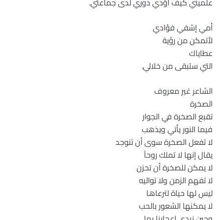
علّميني كيف أؤدي دوري لدى جماعتي.
أمي إشفي فؤادي
لأتمكن من رؤية
عطاياك
التي ستبقى من خلالي.
الشاعر غير معروف
الصخرة
تقبع الصخرة في الجوار
فيما النور يأتي ويذهب
لا تفعل الصخرة سوى أن تنوجد
يقال إنها لا تملك روحاً
لا يمكن للصخرة أن تحزن
لا تفهم الزمن ولا تواليه
ليس لها حياة لترعاها
لا يمكنها الشعور بالحب
وحين نبدي إعجابنا بها