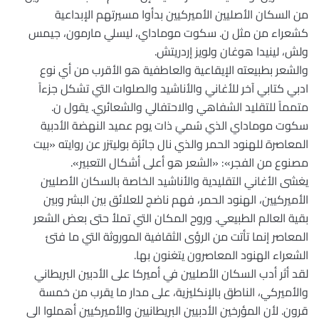
من السكان الأصليين الأميركيين بدأوا مسيرتهم الإبداعية
كشعراء من مثل ن. سكوت موماداي، ليسلي مارمون، جيمس
ولش، لينيدا هوغان ولويز إردريتش.
والشعر بطبيعته الإيقاعية والعاطفية هو الأقرب من أي نوع
ادبي كتابي آخر للأغاني والأناشيد والصلوات التي تشكل جزءاً
متمماً للتقليد الشفاهي والاحتفالي والشعائري. يقول ن.
سكوت موماداي الذي سُميَ ذات يوم عميد النهضة الأدبية
المعاصرة للهنود الحمر والذي نال جائزة بوليتزر عن روايته «بيت
مصنوع من الفجر»: «الشعر هو أعلى أشكال التعبير».
يغشى الأغاني التقليدية والأناشيد الخاصة بالسكان الأصليين
الأميركيين، الهنود الحمر، فهم ناضج للعلائق بين البشر وبين
بقية العالم الطبيعي. وروح المكان التي تملأ حتى بعض الشعر
المعاصر إنما تأتت من الرؤى الثقافية الموروثة التي ما فتئ
الشعراء الهنود المعاصرون يتغنون بها.
لقد أثر أدب السكان الأصليين في أميركا على الأدبين البريطاني
والأميركي، الناطق بالإنكليزية، على مدار ما يقرب من خمسة
قرون. لأن المؤرخين الأدبيين البريطانيين والأميركيين أهملوا الى