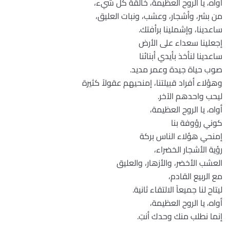
أواه، يا الروح العظيمة، خالقة كل شيء،
من بشر، وأشجار، وعشب، ونبات العليق،
ساعدينا، وإشملينا برأفتك.
إجعلينا سعداء على الأرض
ساعدينا لنأخذ بأيدي أبنائنا
صوب حياة جيدة وعمر مديد.
وهؤلاء أفراد قبيلتنا، إمنحيهم عقولاً كثيرة
ليحب واحدهم الآخر.
أواه، يا الروح العظيمة،
كوني رؤوفة بنا
إمنحي هؤلاء الناس بركة
رؤية الأشجار الخضراء،
العشب الأخضر، والأزهار، والعليق
مع الربيع القادم،
ليتاح لنا جميعاً الالتقاء ثانية.
أواه، يا الروح العظيمة،
إنما نطلب منك وحدك أنتِ.