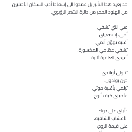
حد بعيد هذا التأثير بل عمدوا الى إسقاط أدب السكان الأصليين
من الهنود الحمر من دائرة الشعر الرؤيوي.
هي التي تشفي
أمي، إسمعيني
أغنية تهوّن ألمي،
تشفي عظامي المكسورة،
أعيدي العافية ثانية.
تناولي أولادي
حين يولدون،
ترنمي بأغنية موتي
علّميني كيف أنوح.
دلّيني على دواء
الأعشاب الشافية،
على قيمة الروح،