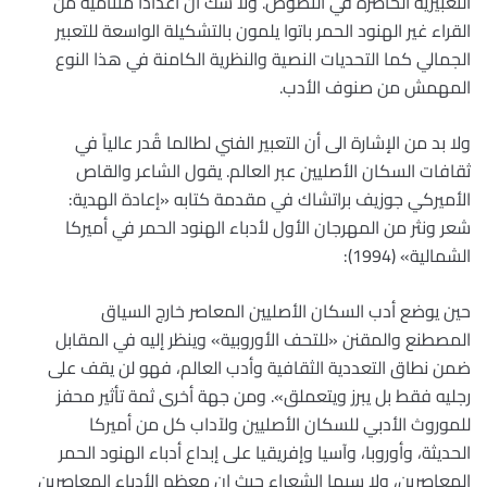
التعبيرية الحاضرة في النصوص. ولا شك أن أعداداً متنامية من
القراء غير الهنود الحمر باتوا يلمون بالتشكيلة الواسعة للتعبير
الجمالي كما التحديات النصية والنظرية الكامنة في هذا النوع
المهمش من صنوف الأدب.
ولا بد من الإشارة الى أن التعبير الفني لطالما قُدر عالياً في
ثقافات السكان الأصليين عبر العالم. يقول الشاعر والقاص
الأميركي جوزيف براتشاك في مقدمة كتابه «إعادة الهدية:
شعر ونثر من المهرجان الأول لأدباء الهنود الحمر في أميركا
الشمالية» (1994):
حين يوضع أدب السكان الأصليين المعاصر خارج السياق
المصطنع والمقنن «للتحف الأوروبية» وينظر إليه في المقابل
ضمن نطاق التعددية الثقافية وأدب العالم، فهو لن يقف على
رجليه فقط بل يبرز ويتعملق». ومن جهة أخرى ثمة تأثير محفز
للموروث الأدبي للسكان الأصليين ولآداب كل من أميركا
الحديثة، وأوروبا، وآسيا وإفريقيا على إبداع أدباء الهنود الحمر
المعاصرين، ولا سيما الشعراء حيث إن معظم الأدباء المعاصرين