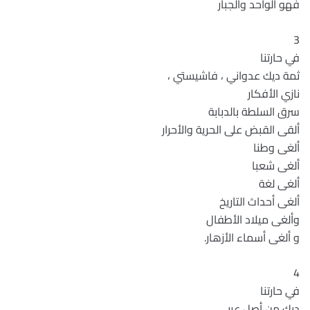
فهو الواحد والجبار
3
في حارتنا
ثمة ديك عدواني ، فاشيستي ،
نازي الأفكار
سرق السلطة بالدبابة
ألقى القبض على الحرية والأحرار
ألغى وطنا
ألغى شعبا
ألغى لغة
ألغى أحداث التاريخ
وألغى ميلاد الأطفال
و ألغى أسماء الأزهار.
4
في حارتنا
ديك من أصل عربي