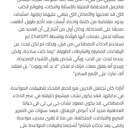
فالجمل المتدفقة المليئة بالأسئلة والنكات، وقوائم الكتب
التي قد تعجبها والأماكن التي ينبغي عليهما زيارتها، استُبدلت
بردود مقتضبة من كلمة واحدة، أُرسلت بعد تأخير طويل. أطلعت
صديقًا على المحادثة، وكان أول من أشار إلى أن العديد من
رسائله تحمل علامات أنها مُولّدة بواسطة ChatGPT. لم
تستخدم الذكاء الاصطناعي من قبل، ولذلك لم تكن تبحث عن
الإيقاعات المميزة والشرطات الطويلة. “ربما كنت ساذجة، ولكن
عندما تبحث عن الحب، ويأتي شخص يقول الأشياء الصحيحة،
ويبدو أنه يتفق معك، فإنك لا تفكر: “لا بد أنه روبوت”، بل تعتقد
أنك عثرت على الأمير الساحر.”
أناإذا كان تجاهل الآخرين هو الخطر المُحدِّد لتطبيقات المواعدة
في بداياتها، فقد يكون تشات فيشينغ خليفته في عصر الذكاء
الاصطناعي. قد يكون صعود تشات جي بي تي في حياتنا
العاطفية مجرد أحد أعراض الإرهاق: فبعد سنوات من التمرير
السريع والتبادلات المتكلفة، من منا لا يُغرى بمدرب مواعدة
رقمي، يعد بذكاءٍ مُباشر؟ تُشجعنا تطبيقات المواعدة على