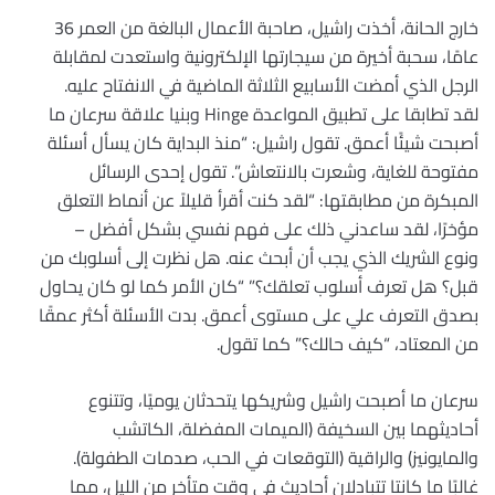
خارج الحانة، أخذت راشيل، صاحبة الأعمال البالغة من العمر 36
عامًا، سحبة أخيرة من سيجارتها الإلكترونية واستعدت لمقابلة
الرجل الذي أمضت الأسابيع الثلاثة الماضية في الانفتاح عليه.
لقد تطابقا على تطبيق المواعدة Hinge وبنيا علاقة سرعان ما
أصبحت شيئًا أعمق. تقول راشيل: “منذ البداية كان يسأل أسئلة
مفتوحة للغاية، وشعرت بالانتعاش”. تقول إحدى الرسائل
المبكرة من مطابقتها: “لقد كنت أقرأ قليلاً عن أنماط التعلق
مؤخرًا، لقد ساعدني ذلك على فهم نفسي بشكل أفضل –
ونوع الشريك الذي يجب أن أبحث عنه. هل نظرت إلى أسلوبك من
قبل؟ هل تعرف أسلوب تعلقك؟” “كان الأمر كما لو كان يحاول
بصدق التعرف علي على مستوى أعمق. بدت الأسئلة أكثر عمقًا
من المعتاد، “كيف حالك؟” كما تقول.
سرعان ما أصبحت راشيل وشريكها يتحدثان يوميًا، وتتنوع
أحاديثهما بين السخيفة (الميمات المفضلة، الكاتشب
والمايونيز) والراقية (التوقعات في الحب، صدمات الطفولة).
غالبًا ما كانتا تتبادلان أحاديث في وقت متأخر من الليل، مما