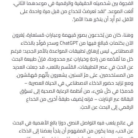
الفجوة بين شخصيته الحقيقية والرقمية في موعدهما الثاني،
ألغت الموعد. “لقد تعرضتُ للخداع من قبل مرة واحدة على
الأقل. لم أُرِد أن يتكرر هذا الأمر”.
وهنا، كان من يُخدعون بصورٍ مُبهمة وعباراتٍ مُستعارة، يُغرون
الآن بكلماتٍ مُبالغٍ فيها من ChatGPT وسحرٍ مُولّدٍ بالذكاء
الاصطناعي. ليس إرهاق تطبيقات المواعدة بالأمر الجديد؛ فرغم
كل ما تُقدّمه من راحةٍ وخياراتٍ غير محدودة، فإنّ طبيعة البحث
عن الحبّ في عصر التطبيقات، المُتّسم باللعب، قد جعلت العديد
من المستخدمين، على مرّ السنين، يشعرون بأنّهم مُهمّشون.
ومع تزايد حضور الذكاء الاصطناعي في الحياة العصرية –
مُدمجًا في كلّ شيء، من أنظمة الرعاية الصحية إلى تسوّق
البقالة عبر الإنترنت – فإنه يُضيف طبقةً أخرى من الخداع
الرقمي إلى البحث عن الحبّ.
في عالمٍ يلعب فيه التواصل النصي دورًا بالغ الأهمية في البحث
عن الحب، ربما يكون من المفهوم أن يلجأ بعضنا إلى الذكاء