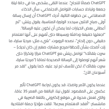
ChatGPT ضمانًا للنجاح”. عندما التقى بشخص ما في حانة ليلة
جمعة وتبادلا حسابات التواصل الاجتماعي، سأل الذكاء
الاصطناعي عن خطوته التالية. أدرك ChatGPT أن إرسال رسالة
أولى صباح الاثنين سيحدد الوتيرة المناسبة. يقول ريتش: “ثم
أعطاني بعض الخيارات لما يمكن أن تكون عليه الرسالة”.
“اجعلها خفيفة ودافئة وبسيطة حتى تُفهم على أنها اهتمام
حقيقي دون إلحاح”، نصحه الروبوت. “شيء مثل: مرحبًا سارة، ما
زلت أضحك بشأن [لحظة/مرجع مشترك صغير إن كان لديك] –
سررت بلقائك!” تواصل ريتش مع ChatGPT مرارًا وتكرارًا حتى
شعر أنهم توصلوا إلى الرسالة الصحيحة تمامًا (“مرحبًا سارة،
سررت بلقائك”)، لكن للأسف لم ترد عليه، كما يقول. “لقد مر
أسبوعان الآن”.
عندما يكون الأمر واضحًا، قد يكون لبراعة ChatGPT تأثير
عكسي على المقصود. تقول نينا، البالغة من العمر 35 عامًا،
والتي تعمل محررة في موقع إلكتروني باللغة الصربية في
مانشستر: “أفقد الاهتمام بسرعة”. تلقت مؤخرًا جملة افتتاحية