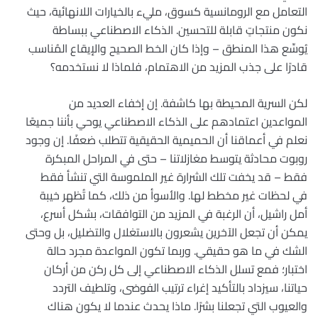
التعامل مع الرومانسية كسوق، مليء بالخيارات اللانهائية، حيث
نكون منتجاتٍ قابلة للتحسين. الذكاء الاصطناعي ببساطة
يُوسِّع هذا المنطق – وإذا كان الخط الصحيح والإيقاع المُناسب
قادرًا على جذب المزيد من الاهتمام، فلماذا لا نستخدمه؟
لكن السرية المحيطة بها كاشفة. إن إخفاء العديد من
المواعدين اعتمادهم على الذكاء الاصطناعي يوحي بأننا جميعًا
نعلم في أعماقنا أن الحميمية الحقيقية تتطلب ضعفًا. إن وجود
روبوت محادثة يتوسط مغازلاتنا – حتى في المراحل المبكرة
فقط – قد يخفت تلك الشرارة غير الملموسة التي تنشأ فقط
في لحظات غير مخطط لها. والأسوأ من ذلك، كما تُظهر خيبة
أمل راشيل، أن الرغبة في المزيد من التوافقات، بشكل أسرع،
يمكن أن تجعل الآخرين يشعرون بالاستغلال والتضليل، بل وحتى
الشك في ما هو حقيقي. وربما تكون المواعدة مجرد حالة
اختبار؛ فمع تسلل الذكاء الاصطناعي إلى كل ركن من أركان
حياتنا، سيزداد بالتأكيد إغراء ترتيب الفوضى، وتلطيف التردد
والعيوب التي تجعلنا بشرًا. ماذا يحدث عندما لا يكون هناك