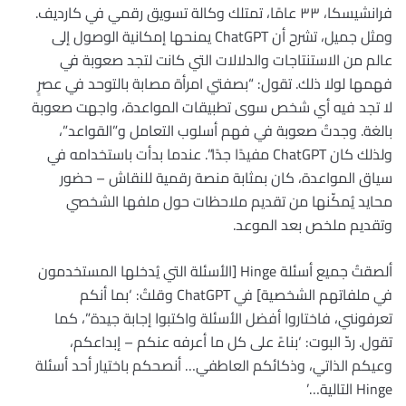
فرانشيسكا، ٣٣ عامًا، تمتلك وكالة تسويق رقمي في كارديف.
ومثل جميل، تشرح أن ChatGPT يمنحها إمكانية الوصول إلى
عالم من الاستنتاجات والدلالات التي كانت لتجد صعوبة في
فهمها لولا ذلك. تقول: “بصفتي امرأة مصابة بالتوحد في عصرٍ
لا تجد فيه أي شخص سوى تطبيقات المواعدة، واجهت صعوبة
بالغة. وجدتُ صعوبة في فهم أسلوب التعامل و”القواعد”،
ولذلك كان ChatGPT مفيدًا جدًا”. عندما بدأت باستخدامه في
سياق المواعدة، كان بمثابة منصة رقمية للنقاش – حضور
محايد يُمكّنها من تقديم ملاحظات حول ملفها الشخصي
وتقديم ملخص بعد الموعد.
ألصقتُ جميع أسئلة Hinge [الأسئلة التي يُدخلها المستخدمون
في ملفاتهم الشخصية] في ChatGPT وقلتُ: ‘بما أنكم
تعرفونني، فاختاروا أفضل الأسئلة واكتبوا إجابة جيدة”، كما
تقول. ردّ البوت: ‘بناءً على كل ما أعرفه عنكم – إبداعكم،
وعيكم الذاتي، وذكائكم العاطفي… أنصحكم باختيار أحد أسئلة
Hinge التالية…’