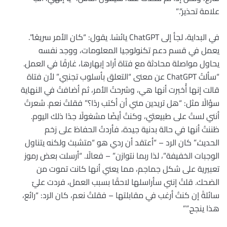
علامة تحذير”.”
في البداية، لجأ إلى ChatGPT يائسًا. يقول: “كان الأمر سريعًا”.
يعمل في قسم دعم تكنولوجيا المعلومات، ووجد نفسه
يحاول مواصلة محادثة مع فتاة أراد إبهارها، غارقًا في العمل.
“سألتُ ChatGPT عن معنى “التعلق بأسلوب تجنبي” لأن فتاة
قالت إنها أُخبرت أنها هي، وشرحتُ الأمر، ثم أضافتُ في النهاية
سؤالًا مثل: “هل تريدين مني أن أكتب ردًا؟” فقلتُ نعم. شعرتُ
أنني لستُ على طبيعتي، وكنتُ أيضًا مشغولًا جدًا ذلك اليوم.
ظننتُ أنها في حالة بدنية جيدة، فأردتُ الحفاظ على زخم
الحديث.” كان الرد – “أعتقد أن ردي هو “متشبث ولكنه يتناول
الوجبات الخفيفة”، لذا ربما نتوازن” – فعالًا. “أرسلت بعض رموز
تعبيرية على شكل جماجم، مما يعني أنها كانت تموت من
الضحك. قلتُ إنني سأراسلها لاحقًا بسبب العمل، فردت عليّ
سائلةً إن كنتُ أرغب في مقابلتها – فقلتُ نعم، كان الرد: “رائع،
هذا ينجح.””