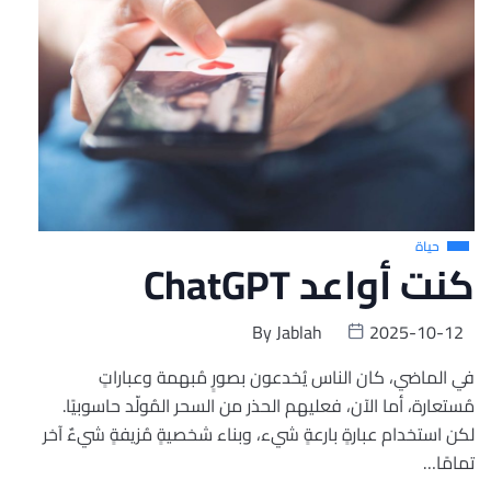
حياة
كنت أواعد ChatGPT
By
Jablah
2025-10-12
في الماضي، كان الناس يُخدعون بصورٍ مُبهمة وعباراتٍ
مُستعارة، أما الآن، فعليهم الحذر من السحر المُولّد حاسوبيًا.
لكن استخدام عبارةٍ بارعةٍ شيء، وبناء شخصيةٍ مُزيفةٍ شيءٌ آخر
تمامًا…