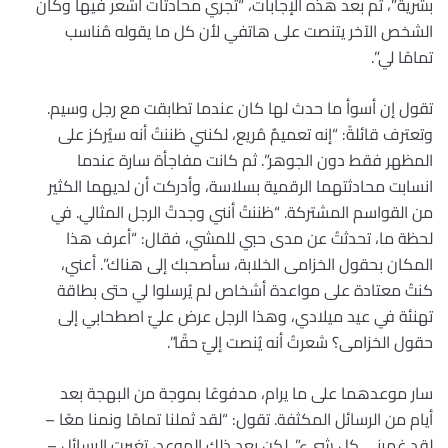
بشرية”، ثم بعد هذه الإجابات، “تُجري محادثات أشعر فيها وكأن
الشخص الآخر يتنصت على هاتفي لأن كل ما يقوله مُناسب
تمامًا لي”.
تقول إن أسوأ ما حدث لها كان عندما تطابقت مع رجل وسيم.
وتعترف قائلةً: “إنه تعميمٌ مُريع، لكنني ظننتُ أنه سيُركز على
المظهر فقط دون الجوهر”. ثم كانت مفاجأة سارة عندما
انسابت محادثتهما الرقمية بسلاسة، وأدركت أن لديهما الكثير
من القواسم المشتركة. “ظننتُ أنني وجدتُ الرجل المثالي. في
لحظة ما، تحدثتُ عن مدى حبي للمشي، فقال: “أعرف هذا
المكان بحقول الخزامى الخلابة، سأصحبك إلى هناك”. أعني،
كنتُ معتادة على مواعدة أشخاص لم يُرسلوا لي حتى بطاقة
تهنئة في عيد ميلادي، وهذا الرجل عرض عليّ اصطحابي إلى
حقول الخزامى؟ شعرتُ أنه يُنصت إليّ حقًا”.
سار موعدهما على ما يرام، مدفوعًا بموجة من البهجة بعد
أيام من الرسائل المكثفة. تقول: “لقد ثملنا تمامًا ونمنا معًا –
لقد غمرني كل شيء”. لكن بعد ذلك الموعد، تغيرت الرسائل –