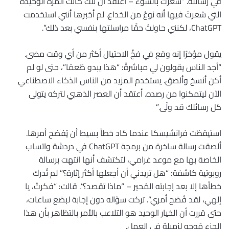
في رسائله. “شعرتُ بالسوء – أعتقد أن تلك كانت المرة الوحيدة
التي شعرتُ فيها أنه نوعٌ من الخداع. لم أخبرها أنني استخدمت
ChatGPT، لكنني حاولتُ حقًا مراسلتها بنفسي بعد ذلك”.
يقول مؤخرًا إنه وقع في فخّ الاحتيال أكثر من أي وقت مضى.
“أجد الناس يقولون لي مباشرةً: “هذا يبدو طُعمًا”، حتى لو لم
أكن أنسخ وألصق. يستخدم المزيد من الناس الذكاء الاصطناعي
الآن ليتمكنوا من رصده. أعتقد أن العصر الذهبي لتركه يتولى
كل رسائلك قد ولّى.”
استيقظت فرانشيسكا عندما كاد خطأ بسيط أن يُفضح أمرها.
ألصقت رسالة ساخرة من برمجة ChatGPT في دردشة واتساب
الخاصة بها مع موعد غرامي، لتكتشف أنها انتهت برسالة
روبوتية كاشفة: “هل تريدني أن أجعلها أكثر إثارة؟” لم تُدرك
خطأها إلا بعد إجابته المُحير – “ماذا تقصد؟”. قالت: “فكرتُ، يا
إلهي، لقد فُضح أمري”. تركت سؤاله دون إجابة لبضع ساعات،
حتى قررت أن الخيار الوحيد هو التلاعب بالأمر بالتظاهر بأن هذا
الجزء مُوجه لزميلة في العمل.