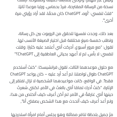
نسخة من الرسالة المقترحة، فردّ بحماس، ورتبا موعدًا ثانيًا.
“قلتُ لنفسي: ‘أوه، ChatGPT كان محقًا، لقد أراد رؤيتي مرة
أخرى'”.
بعد ذلك، وجدت نفسها تتحقق من الروبوت بين كل رسالة،
وتطلب خمسة صيغ مختلفة قبل اختيار الصيغة الأنسب لها.
تقول: “مع مرور أسبوع، أدركت أنني أعتمد عليه كثيرًا. وقلت
لنفسي: لا بأس، لم لا أعهد بحياتي العاطفية إلى ChatGPT؟”
مع حلول موعدهما الثالث، تقول فرانشيسكا: “كنتُ أستخدم
ChatGPT طوال تواصلنا. لم أعد أرد عليه – كان يواعد ChatGPT
فقط”. في الواقع، كانت مواعيدهما الشخصية لا تزال تفتقر إلى
الإثارة. “كنتُ أدرك تمامًا أنني بالغتُ في الأمر، لكنني شعرتُ
حينها أنني غارقةٌ في الأمر. لم أكن أعرف كيف أتخلص من هذا،
ولم أعد أعرف كيف أتحدث مع هذا الشخص بصفتي أنا”,
مرّ جميل بلحظة تنافر مماثلة وهو يجلس أمام امرأة استدرجها