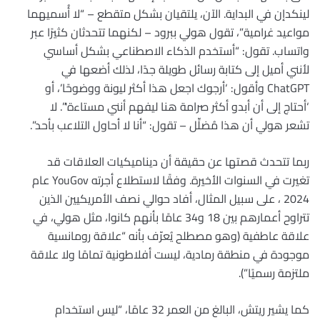
لينكدإن في البداية. الآن، يلتقيان بشكل متقطع – “لا أُسميهما
مواعيد غرامية”، تقول هولي ببرود – لكنهما تتحدثان كثيرًا عبر
واتساب. تقول: “أستخدم الذكاء الاصطناعي بشكل أساسي
لأنني أميل إلى كتابة رسائل طويلة جدًا، لذلك أضعها في
ChatGPT وأقول: ‘أرجوك اجعل هذا أكثر ليونة ووضوحًا’، أو
‘أحتاج إلى أن أبدو أكثر صرامة هنا ليفهم أنني مستاءة'”. لا
تشعر هولي أن هذا مُضلِّل – تقول: “أنا لا أحاول التلاعب بأحد”.
ربما تتحدث قصتها عن حقيقة أن ديناميكيات العلاقات قد
تغيرت في السنوات الأخيرة. وفقًا لاستطلاع أجرته YouGov عام
2024 ، على سبيل المثال، أفاد حوالي نصف الأمريكيين الذين
تتراوح أعمارهم بين 18 و34 عامًا بأنهم كانوا، مثل هولي، في
علاقة عاطفية (وهو مصطلح يُعرّف بأنه “علاقة رومانسية
موجودة في منطقة رمادية، ليست أفلاطونية تمامًا ولا علاقة
ملتزمة رسميًا”).
كما يشير ريتش، البالغ من العمر 32 عامًا، “ليس استخدام