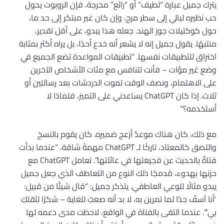
يترك جميل عبارة “لطيف” أو “رائع” محرجة، فإن الروبوت يحول
حب نظيره لبالي إلى سطر مرح، وإن كان غير مبتكر إلى حد ما،
حول كوكتيلات جوز الهند. جعله هذا يبدو، على أقل تقدير،
منتبهًا. يقول جميل إنه لا يشعر أنه خدع أحدًا، بل يراه أكثر بمثابة
اختراق للتطبيقات نفسها. “تطبيقات المواعدة تضع الجميع في
وضع غير مؤات – فأنت تتنافس مع مئات الأشخاص الآخرين
على الاهتمام، ونصف الوقت تموت الدردشات بعد رسالتين أو
ثلاث. إذا كان ChatGPT يساعدني على التميز، فلماذا لا
أستخدمه؟”
مع ذلك، كان هناك موعدٌ أزعج ضميره. كان يقوم بالنسخ
واللصق كالمعتاد، تاركًا لـ ChatGPT مهمةً شاقة، “عندما بدأت
فتاةٌ بالحديث عن فجيعتها في عائلتها”. تعامل ChatGPT مع
حزنها بهدوء، مُدمجًا ذلك النوع من التعاطف الذي جعل جميل
يبدو مثالًا للوعي العاطفي. يتذكر جميل: “قال شيئًا من قبيل:
‘أنا آسفٌ جدًا لما تمرين به، لا بد أنه صعبٌ للغاية – شكرًا لثقتكِ
بي'”. عندما التقى بالفتاة في الواقع، لاحظت مدى دعمه لها