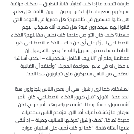
طريقة لتحديد ما إذا كنت تطابقًا قابلاً للتطبيق – يمكنك مراقبة
سلوكهم ومعرفة ما إذا كانوا يبدون جديرين بالثقة. هل تعلم،
هل كانوا متسقين في كلمتهم؟ هل حضروا في الموعد الذي
قالوا إنهم سيحضرون فيه؟ هل شعرت أنك منجذب إليهم
جسديًا؟ كيف كان التواصل عندما كنت تجلس مقابلهم؟ الذكاء
الاصطناعي لا يؤثر على أي من ذلك – الذكاء الاصطناعي هو
الأداة للمساعدة في تسهيل اللقاء.” ومع ذلك، يقول إن
معظمنا يعلم أن “التزييف الكامل لشخصيتك – الكذب أساسًا”
لا مكان له في عالم المواعدة الحديث. “وأعتقد أن الغالبية
العظمى من الناس سيدركون متى يتجاوزون هذا الحد”.
المشكلة، كما ترى راشيل، هي أن بعض الناس يتجاوزون هذا
الحد عمدًا. تقول: “قبل ظهور الذكاء الاصطناعي، كان الأمر
أشبه بقول: حسنًا، ربما لا تشبه صورك، وهذا أمر مزعج، لكن
سرعان ما يُكشف أمرك. أما الآن، فيُقدم الناس شخصيات
جديدة تمامًا”. تصف راشيل تعرضها لأساليب جميلة – إذ تُلقى
عليها أسئلة مُلحة، “كما لو كنت تُجيب على استبيان موارد