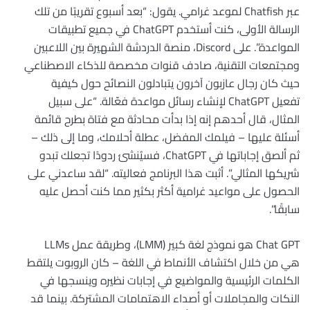
عبر Chatfish لموعد غرامي. يقول: “بعد أسبوع تقريبًا من تلك
الرسالة الأولى، كنت أستخدم ChatGPT في جميع تطبيقات
المواعدة”. على Discord، منصة الدردشة الشهيرة بين اللاعبين
ومجتمعات التقنية، صادف قنوات مخصصة للذكاء الاصطناعي
حيث كان رجال عازبون آخرون يتبادلون النصائح حول كيفية
تفعيل ChatGPT لإنشاء رسائل مواعدة فعّالة. “على سبيل
المثال، قال أحدهم إنه إذا بدأت محادثة مع فتاة بطرح قائمة
أسئلة عليها – فيلمك المفضل، عطلة أحلامك، وما إلى ذلك –
ثم ألصق إجاباتها في ChatGPT، فسيُنشئ ردودًا تجعلك تبدو
شريكها المثالي”. أثبت هذا البرنامج فعاليته. “لقد ساعدني على
الحصول على مواعيد غرامية أكثر بكثير مما كنت أحصل عليه
سابقًا”.
Chat GPT هو نموذج لغة كبير (LMM)، وطريقة عمل LLMs
هي من خلال اكتشاف الأنماط في اللغة – كان الروبوت يلتقط
الكلمات الرئيسية والمواضيع في إجابات نظيره وينسجها في
النكات والمجاملات أو أصداء الاهتمامات المشتركة. بينما قد