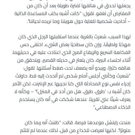
يجعلها تحدق في هاتفها لفترة طويلة بعد أن كان من
المفترض أن تغفو. تقول: “كانت أشبه بكتب المساعدة الذاتية
– أحاديث شخصية للغاية حول هويتنا وما نريده لحياتنا”.
لهذا السبب، شعرتُ بالغربة عندما استقبلها الرجل الذي كان
مهذبًا ولطيفًا، وإن كان سطحيًا بعض الشيء. اختفى حس
الفكاهة السريع والإيقاع المرح الذي اعتادت عليه في حديثهما.
أثناء احتساء البيرة، كان يتعثر في حديثه القصير، ويتحقق من
هاتفه كثيرًا، ويبدو أنه يضعف تحت ضغط أسئلتها. تقول:
“شعرتُ وكأنني أجلس أمام شخص لم أتحدث إليه قط. حاولتُ
إجراء نفس نوع المحادثة التي كنا نجريها عبر الإنترنت، لكن الأمر
كان أشبه بـ: ‘طرق، طرق، هل من أحد في المنزل؟’ – وكأنه لا
يعرف شيئًا عني تقريبًا. عندها شككت في أنه كان يستخدم
الذكاء الاصطناعي.”
منحت رايتشل موعدها فرصة. قالت: “ظننتُ أنه ربما كان
متوترًا”. لكنها تعرضت للخداع من قبل، لذلك عندما لم تلتئم