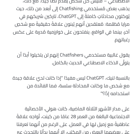
الاصطناعي – فليس كل شخص يُقدم نصًا جيدًا. مع ذلك،
يذهب بعض مُستخدمي Chatfishing إلى أبعد من ذلك، حيث
يُوكلون محادثاتٍ كاملةً إلى ChatGPT، تاركين شريكهم في
مرايا مُظلمة: مُعتقدين أنهم يُبنون علاقةً حقيقيةً مع شخصٍ
آخر، بينما في الواقع، ينفتحون على خوارزمية مُدربة على عكس
رغباتهم.
يقول غالبية مستخدمي Chatfishers إنهم لن يتخيلوا أبدًا أن
يتولّى الذكاء الاصطناعي الحديث بالكامل.
بالنسبة لنيك، ChatGPT ليس مفيدًا “إذا كانت لديّ علاقة جيدة
مع شخص ما وكانت المحادثة سلسة، فما الفائدة من
استخدامه إذًا؟”
على مدار الأشهر الثلاثة الماضية، كانت هولي، الأخصائية
الاجتماعية البالغة من العمر 28 عامًا من كينت، تُواجه علاقةً
عاطفيةً مع زميل لها في العمل. على الرغم من أنهما تعرفتا
على بعضهما البعض من المكتب، إلا أنهما بدأتا بالتحدث عبر