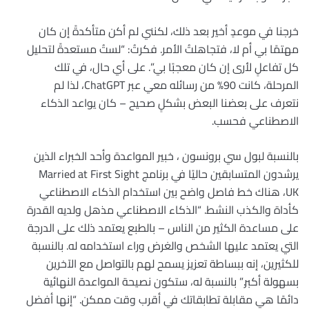
خرجنا في موعدٍ أخير بعد ذلك، لكنني لم أكن متأكدةً إن كان
مهتمًا بي أم لا، فتجاهلتُ الأمر. فكرتُ: “لستُ مستعدةً لتحليل
كل تفاعلٍ لأرى إن كان معجبًا بي”. على أي حال، في تلك
المرحلة، كانت 90% من رسائله معي عبر ChatGPT، لذا لم
نتعرف على بعضنا البعض بشكلٍ صحيح – كان يواعد الذكاء
الاصطناعي فحسب.
بالنسبة لبول سي برونسون ، خبير المواعدة وأحد الخبراء الذين
يرشدون المتسابقين حاليًا في برنامج Married at First Sight
UK، هناك خط فاصل واضح بين استخدام الذكاء الاصطناعي
كأداة والكذب النشط. “الذكاء الاصطناعي مذهل ولديه القدرة
على مساعدة الكثير من الناس – بالطبع يعتمد ذلك على الدرجة
التي يعتمد عليها الشخص والغرض وراء استخدامه له. بالنسبة
للكثيرين، إنه ببساطة تعزيز يسمح لهم بالتواصل مع الآخرين
بسهولة أكبر.” بالنسبة له، ستكون نصيحة المواعدة النهائية
دائمًا هي مقابلة تطابقاتك في أقرب وقت ممكن. “إنها أفضل