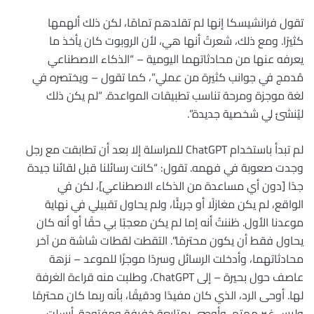
تقول فرانشيسكا إنها لم تقلدهم تمامًا، لكن ذلك ألهمها
كثيرًا. ومع ذلك، شعرتُ أنها هي، لأن الروبوت كان يأخذ ما
يعرفه عنها من محادثاتهما اليومية – “الذكاء الاصطناعي
مُدمج في جوانب كثيرة من عملي”، كما تقول – ويختصره في
لغة موجزة ومرحة تناسب تطبيقات المواعدة. “لم يكن ذلك
ليُنشئ لي شخصية جديدة”.
لم تبدأ باستخدام ChatGPT للمراسلة إلا بعد أن تطابقت مع رجل
وجدت صعوبة في فهمه. تقول: “كانت رسائلنا قبل لقائنا جيدة
جدًا [دون أي مساعدة من الذكاء الاصطناعي]، لكن في
الواقع، لم يكن مغازلًا أو جريئًا، ولم يحاول تقبيلي في نهاية
موعدنا الأول. ظننتُ أنه إما لم يكن معجبًا بي حقًا أو أنه كان
يحاول فقط أن يكون محترمًا”. التقطت لقطات شاشة من آخر
محادثاتهما، وأدخلت الرسائل وسردًا موجزًا ​​للموعد – نزهة
عاصف حول بحيرة – إلى ChatGPT، وطلبت منه قراءة الغرفة
لها. أوحى الرد، الذي كان مفيدًا ودقيقًا، بأنه ربما كان محترمًا
وليس غير مهتم، وأوصى بمتابعة خفيفة ومفتوحة. أرسلت