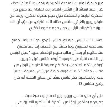
وزير خارجية الولايات المتحدة الأمريكية يتجول علنًا مرتديًا حذاء
كبيرا عليه ارتدائه لأن الرئيس أهداه إياه. لماذا؟ ربما كنوع من
السخرية البارعة والمعقدة حول حجم عضوه الذكري؛ وربما لأن
ماركو روبيو بالغ في مقاس حذائه لأنه افترض، عن حق، أن ذلك
سيرتبط بتكهنات الرئيس حول حجم عضوه الذكري.
بحسب نائب الرئيس، جيه دي فانس، يُهدي دونالد ترامب جميع
مساعديه المقربين نوعًا معينًا من الأحذية، إما بعد تخمين
مقاساتهم أو بعد أن يطلب منهم الإفصاح عنها. “يميل الرئيس
إلى الخلف قليلًا على كرسيه،” أوضح فانس قبل شهرين،
“ويقول: ‘كما تعلمون، يمكنكم معرفة الكثير عن الرجل من
مقاس حذائه.'” كلمات قوية، خاصةً من رئيس معروف بصغر
يديه. وبالمناسبة، ذكر فانس عرضًا في سياق القصة أنه كان
يرتدي مقاس 13.
على أي حال: فانس، روبيو، وزير الدفاع بيت هيغسيث –
جميعهم يملكون زوجًا من الأحذية. لا أستطيع التعليق على