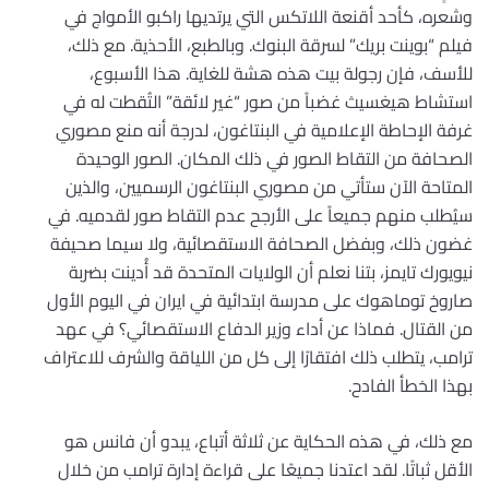
وشعره، كأحد أقنعة اللاتكس التي يرتديها راكبو الأمواج في
فيلم “بوينت بريك” لسرقة البنوك. وبالطبع، الأحذية. مع ذلك،
للأسف، فإن رجولة بيت هذه هشة للغاية. هذا الأسبوع،
استشاط هيغسيث غضباً من صور “غير لائقة” التُقطت له في
غرفة الإحاطة الإعلامية في البنتاغون، لدرجة أنه منع مصوري
الصحافة من التقاط الصور في ذلك المكان. الصور الوحيدة
المتاحة الآن ستأتي من مصوري البنتاغون الرسميين، والذين
سيُطلب منهم جميعاً على الأرجح عدم التقاط صور لقدميه. في
غضون ذلك، وبفضل الصحافة الاستقصائية، ولا سيما صحيفة
نيويورك تايمز، بتنا نعلم أن الولايات المتحدة قد أُدينت بضربة
صاروخ توماهوك على مدرسة ابتدائية في ايران في اليوم الأول
من القتال. فماذا عن أداء وزير الدفاع الاستقصائي؟ في عهد
ترامب، يتطلب ذلك افتقارًا إلى كل من اللياقة والشرف للاعتراف
بهذا الخطأ الفادح.
مع ذلك، في هذه الحكاية عن ثلاثة أتباع، يبدو أن فانس هو
الأقل ثباتًا. لقد اعتدنا جميعًا على قراءة إدارة ترامب من خلال