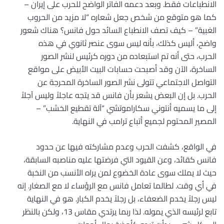
الانطباعات فقط. وبعد دعمه الفاتر الواضح للحرب على إيران –
كما هو متوقع من شخص جعل شعاره “لا مزيد من الحروب
الغبية” – كيف تصف الانطباع السائد حول فانس؟ هناك شعور
واضح، أليس كذلك، بأنه ليس سوى عنصر ثانوي في هذه
الحرب، حتى أنه تم استبعاده من دوره كرئيس لنشر الصور
الساخرة، الآن وقد أصبحت حسابات البيت الأبيض على مواقع
التواصل الاجتماعي تتولى نشر الصور الساخرة المحرجة عن
الحرب. بل إن البعض يشعر بأن فانس قد يتجه عاجلاً وليس آجلاً
إلى ما يسميه أنتوني سكاراموتشي “آلة تقطيع الخشب” –
المصير المحتوم لجميع أتباع ترامب في النهاية.
في الواقع، كشفت الحرب وعدم مشاركته فيها عن حدود
فانس كقائد، وعن القيود التي فرضتها عليه مناصبه السابقة،
حيث لا يملك سوى عادة الخضوع لمن يراه الأنسب من النخبة
في أي وقت. لطالما تعامل فانس مع الرؤساء لا مع الصغار. إنه
ليس رجلاً يخدم الضعفاء، بل رجلاً يخدم الكبار. هو في النهاية
تابع لرئيسه الذي يموله. لذا ربما يرتدي مقاس 13، ولكن بالنظر