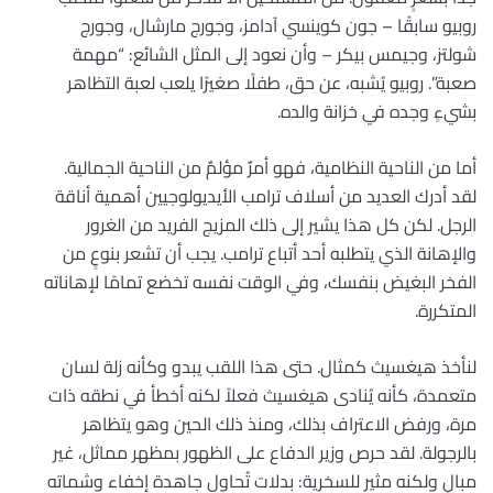
روبيو سابقًا – جون كوينسي آدامز، وجورج مارشال، وجورج
شولتز، وجيمس بيكر – وأن نعود إلى المثل الشائع: “مهمة
صعبة”. روبيو يُشبه، عن حق، طفلًا صغيرًا يلعب لعبة التظاهر
بشيءٍ وجده في خزانة والده.
أما من الناحية النظامية، فهو أمرٌ مؤلمٌ من الناحية الجمالية.
لقد أدرك العديد من أسلاف ترامب الأيديولوجيين أهمية أناقة
الرجل. لكن كل هذا يشير إلى ذلك المزيج الفريد من الغرور
والإهانة الذي يتطلبه أحد أتباع ترامب. يجب أن تشعر بنوعٍ من
الفخر البغيض بنفسك، وفي الوقت نفسه تخضع تمامًا لإهاناته
المتكررة.
لنأخذ هيغسيث كمثال. حتى هذا اللقب يبدو وكأنه زلة لسان
متعمدة، كأنه يُنادى هيغسيث فعلاً لكنه أخطأ في نطقه ذات
مرة، ورفض الاعتراف بذلك، ومنذ ذلك الحين وهو يتظاهر
بالرجولة. لقد حرص وزير الدفاع على الظهور بمظهر مماثل، غير
مبالٍ ولكنه مثير للسخرية: بدلات تُحاول جاهدة إخفاء وشماته