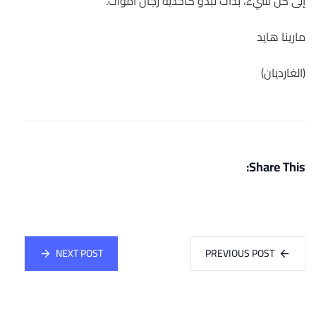
إلى كل شيء، بدأت تبدو كأحذية رجال أموات.
مارينا هايد
(الغارديان)
Share This:
NEXT POST
PREVIOUS POST