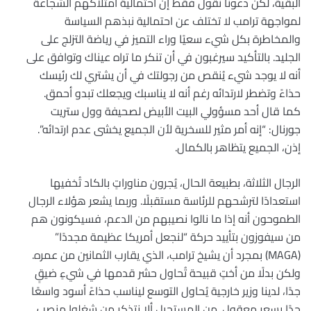
البقية، لكن دعونا نقول فقط إن احتمالية امتلاكهم الشجاعة
لمواجهة ترامب لا تختلف عن احتمالية نبذهم السياسة
والمخاطرة بكل شيء سعيًا وراء التميز في رياضة التزلج على
الجليد. بالتأكيد سيرغبون في أن تنكر ما تراه عيناك وتوافق على
أنه لا يوجد شيء يُنقص من رجولتك في أن يشتري لك رئيسك
حذاءً وتضطر لارتدائه رغم أنه لا يناسبك ويجعلك تبدو أحمق.
كما قال أحد مسؤولي البيت الأبيض لصحيفة وول ستريت
جورنال: “إنه أمر مثير للسخرية لأن الجميع يخشى عدم ارتدائه”.
إذن، الجميع يتظاهر بالكمال.
الرجال الثلاثة، بطبيعة الحال، يُجرون مناوراتٍ بالكاد تُخفيها
استعدادًا لترشحهم للرئاسة مستقبلًا. وربما يشعر هؤلاء الرجال
الطموحون أنه إذا ما نالوا نصيبهم من الدعم، فسيكونون هم
من سيفوزون بتأييد حركة “لنجعل أمريكا عظيمة مجددًا”
(MAGA) بمجرد أن يشيخ ترامب، الذي يقارب الثمانين من عمره.
ولكن بدلًا من أختٍ قبيحة تُحاول حشر قدمها في شيءٍ ضيقٍ
جدًا، لدينا وزير خارجية يُحاول التوسع ليناسب حذاءً أسود واسعًا
جدًا بسعرٍ معقول. من المستحيل ألا نتذكر من شغلوا منصب