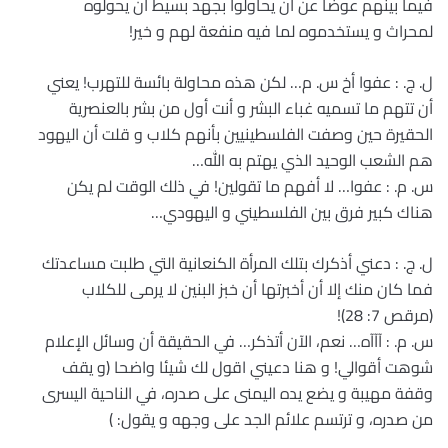
فيما بينهم عوضا عن أن يحاولوا بجهد بسيط أن يحولوه
لمحراث و يستخدموه لما فيه منفعة لهم و خير!
ل. ج. : عفوا أخ س. م… لكن هذه محاولة بائسة للتهرب! يعني
أن تتهم ما تسميه غباء البشر و أنت أول من بشر بالعنصرية
الحقيرة حين وصفت الفلسطينيين بأنهم كلاب و قلت أن اليهود
هم الشعب الوحيد الذي يهتم به الله…
س. م. : عفوا… لا أفهم ما تقولين! في ذلك الوقت لم يكن
هناك كبير فرق بين الفلسطيني و اليهودي…
ل. ج. : دعني أذكرك بتلك المرأة الكنعانية التي طلبت مساعدتك
فما كان منك إلا أن أخبرتها أن خبز البنين لا يرمى للكلاب
(مرقص 7: 28)!
س. م. : آآآه… نعم، الآن أتذكر… في الحقيقة أن وسائل الإعلام
شوهت أقوالي! و هنا دعيني اقول لك شيئا واضحا (و يقف
وقفة مهيبة و يضع يده اليمنى على صدره، في الناحية اليسرى
من صدره، و ترتسم علائم الجد على وجهه و يقول: )