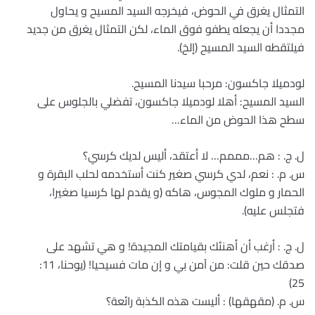
التمثال يغرق في الحوض، فيخرجه السيد المسيح و يحاول
مجددا أن يجعله يطفو فوق الماء، لكن التمثال يغرق من جديد
فيلتقطه السيد المسيح (إلخ).
لودميلا جاكسون: مرحبا سيدنا المسيح.
السيد المسيح: أهلا لودميلا جاكسون، تفضلي بالجلوس على
سطح هذا الحوض من الماء…
ل. ج. : هم…مممم… لا أعتقد، أليس لديك كرسي؟
س. م. : نعم، لدي كرسي صغير كنت أستخدمه لحلب البقرة و
الحمار و ملوك المجوس، هاكه (و يقدم لها كرسيا صغيرا،
فتجلس عليه).
ل. ج. : أرغب أن أهنئك بقيامتك المجيدة! و هي تشهد على
صدقك حين قلت: من آمن بي و إن مات فسيحيا! (يوحنا، 11:
25)
س. م. (مقهقها) : أليست هذه الكذبة رائعة؟