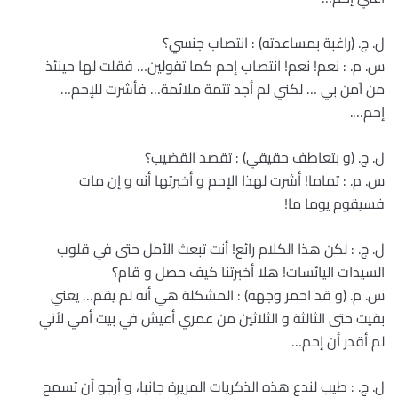
ل. ج. (راغبة بمساعدته) : انتصاب جنسي؟
س. م. : نعم! نعم! انتصاب إحم كما تقولين… فقلت لها حينئذ
من آمن بي … لكني لم أجد تتمة ملائمة… فأشرت للإحم…
إحم….
ل. ج. (و بتعاطف حقيقي) : تقصد القضيب؟
س. م. : تماما! أشرت لهذا الإحم و أخبرتها أنه و إن مات
فسيقوم يوما ما!
ل. ج. : لكن هذا الكلام رائع! أنت تبعث الأمل حتى في قلوب
السيدات اليائسات! هلا أخبرتنا كيف حصل و قام؟
س. م. (و قد احمر وجهه) : المشكلة هي أنه لم يقم… يعني
بقيت حتى الثالثة و الثلاثين من عمري أعيش في بيت أمي لأني
لم أقدر أن إحم…
ل. ج. : طيب لندع هذه الذكريات المريرة جانبا، و أرجو أن تسمح