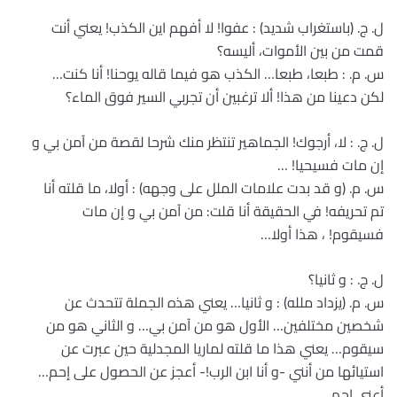
ل. ج. (باستغراب شديد) : عفوا! لا أفهم اين الكذب! يعني أنت
قمت من بين الأموات، أليسه؟
س. م. : طبعا، طبعا… الكذب هو فيما قاله يوحنا! أنا كنت…
لكن دعينا من هذا! ألا ترغبين أن تجربي السير فوق الماء؟
ل. ج. : لا، أرجوك! الجماهير تنتظر منك شرحا لقصة من آمن بي و
إن مات فسيحيا! …
س. م. (و قد بدت علامات الملل على وجهه) : أولا، ما قلته أنا
تم تحريفه! في الحقيقة أنا قلت: من آمن بي و إن مات
فسيقوم! ، هذا أولا…
ل. ج. : و ثانيا؟
س. م. (يزداد ملله) : و ثانيا… يعني هذه الجملة تتحدث عن
شخصين مختلفين… الأول هو من آمن بي… و الثاني هو من
سيقوم… يعني هذا ما قلته لماريا المجدلية حين عبرت عن
استيائها من أنني -و أنا ابن الرب!- أعجز عن الحصول على إحم…
أعني إحم…