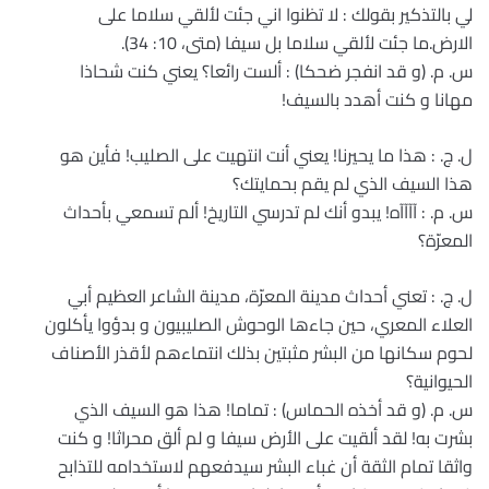
لي بالتذكير بقولك : لا تظنوا اني جئت لألقي سلاما على
الارض.ما جئت لألقي سلاما بل سيفا (متى، 10: 34).
س. م. (و قد انفجر ضحكا) : ألست رائعا؟ يعني كنت شحاذا
مهانا و كنت أهدد بالسيف!
ل. ج. : هذا ما يحيرنا! يعني أنت انتهيت على الصليب! فأين هو
هذا السيف الذي لم يقم بحمايتك؟
س. م. : آآآآه! يبدو أنك لم تدرسي التاريخ! ألم تسمعي بأحداث
المعرّة؟
ل. ج. : تعني أحداث مدينة المعرّة، مدينة الشاعر العظيم أبي
العلاء المعري، حين جاءها الوحوش الصليبيون و بدؤوا يأكلون
لحوم سكانها من البشر مثبتين بذلك انتماءهم لأقذر الأصناف
الحيوانية؟
س. م. (و قد أخذه الحماس) : تماما! هذا هو السيف الذي
بشرت به! لقد ألقيت على الأرض سيفا و لم ألق محراثا! و كنت
واثقا تمام الثقة أن غباء البشر سيدفعهم لاستخدامه للتذابح