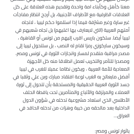
معنا كأهل وكأبناء امة واحدة وتقديم هذه العلاقة على كل
العلاقات الظرفية مع الأطراف الأجنبية، بل أرجح انتظار مفاجآت
غير سارة وغير مشرّفة فيما إذا استلموا حكم ليبيا ، لاتجاه
أمتهم العربية (التي لايعترف بها اغلبهم) بل تجاه شعبهم في
ليبيا أيضا. ستكون باريس اقرب إليهم من تونس أو القاهرة ،
وسيكون ساركوزي رمزا تقام له النصب ، بل ستتحول ليبيا إلى
مصدر مراقبة متقدم لمسار وانجازات الثورة في تونس ومصر،
ومصدرا للتآمر والتخريب تعمل انطلاقا منه كل الأجهزة
المعادية للأمة العربية ، ويكون نظاما عميلا للغرب في ليبيا
أفضل مايعالج به الغرب لوعة افتقاد مبارك وبن علي وثقبا في
جسد الثورة العربية الحقيقية والمستحقة بأن تتحول إلى ثورة
العملاء والمرتزقة والأتباع والمتآمرين تحت يافطة الحلف
الأطلسي الذي استعاد مشروعية تدخله في شؤون الدول
الداخلية بعد مالحقه من خيبة وهزات من تدخله الحاقد في
العراق…
ياثوار تونس ومصر: