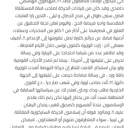
كي لايكون أولائك منافقون أيضا..؟!!..النهضوي الهاشمي
حامدي وقد كان من قيادات الحركة (صاحب قناة المستقلة)
قضى سنين طوال في مدح الجنرال و ليلى ، اللذين زارا العتبات
المقدسة واديا فريضة الحج ، واليوم تعلن لجنة التحقيق عن
العثور في قصرهما على أكثر من 1كلغ من المخدرات وعملات
أجنبية فضلا عن جرائم كثيرة تصل عقوبتها إلى الإعدام..!!..أضيف
معطى آخر : زارت الوزيرة كلنتون تونس خلال الأيام الفارطة ،
وقد تظاهر عدد من شبابنا احتجاجا على الزيارة وفي رسالة
نحرص على تبليغها إلى أمريكا ، بينما لم تصدر الأحزاب القومية
ولو بيان استنكار. اللافت للنظر إن حركة النهضة أهدت للوزيرة
باقة ورد ، في رسالة مضادة حرصت على تبليغها إلى الجهة
ذاتها..!!!..أنت صاحب ثورة وفي شعب صار حرا ، دع القوى
الخارجية تطلب ودك وحتى تعتذر لك عن سياساتها السابقة في
المنطقة..لست أنت من يحتاج إليها..لكن رغم ذلك يقدم
الإسلاميون عندنا أنفسهم كصديق للغرب يمكن الرهان
عليه..!!..ومااود قوله أن إسلاميي الحركة الساركوزية المقاتلة
في ليبيا ، سواء المتطرفون منهم أو المعتدلون ، لايمكن
الرهان عليهم في قيادة ليبيا بقيم وطنية حقيقية وفي التعامل