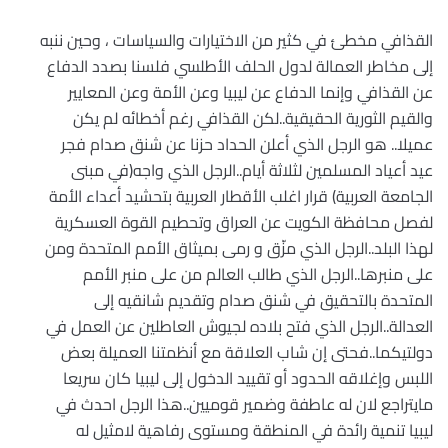
القذافي مخطئ في كثير من الاختيارات والسياسات ، وحين ننبه
إلى مخاطر العمالة لدول الحلف الأطلسي فلسنا بصدد الدفاع
عن القذافي وإنما الدفاع عن ليبيا وعن الأمة وعن المعايير
والقيم الثورية الحقيقية..لكن القذافي رغم أخطائه لم يكن
عميلا.. هو الرجل الذي أعلن الحداد حزنا عن شنق صدام فجر
عيد أعياد المسلمين لثلاثة أيام..الرجل الذي واجه(في مبنى
الجامعة العربية) قرار اغلب الأقطار العربية بتحشيد أعداء الأمة
لفصل محافظة الكويت عن العراق وتحطيم القوة العسكرية
لهذا البلد..الرجل الذي مزّق و رمى بميثاق الأمم المتحدة ومن
على منبرها..الرجل الذي طالب العالم من على منبر الأمم
المتحدة بالتحقيق في شنق صدام وتقديم شانقيه إلى
العدالة..الرجل الذي فتح بلاده لجيوش العاطلين عن العمل في
دولتيكما..فحتى إن شاب العلاقة مع أنظمتنا العميلة بعض
اللبس وإغلاقه الحدود أو تقييد الدخول إلى ليبيا كان سريعا
مايتراجع لان له عاطفة وضمير قوميين..هذا الرجل احدث في
ليبيا تنمية رائدة في المنطقة ومستوى رفاهية لامثيل له