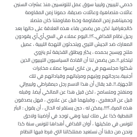
خدمي لليبيين وليبيا سوق عمل للتونسيين منذ عشرات السنين.
عائلات متصاهرة وعائلات صديقة. حمونا زمن المقاومة
وحميناهم زمن المقاومة وخط مقاومتنا كان متصلا
كالجغرافيا. لكن من يضمن بقاء هذه العلاقة على حالها بعد
رحيل نظام القذافي..؟!!..اليوم عملاء في السي.أي.أي يقودون
المعارك ضد الجيش الليبي ويتحدثون اللهجة الليبية ، عميل
ملتح ويسبح بحمده ، يكبّر ويطلق القذيفة ثم ينزوي
ليتخابر..!!..من يضمن لنا أن القادة السياسيون الليبيون الذين
شكلوا مجلسهم في بن غازي ليسوا عملاء مخابرات
أجنبية..بدرجاتهم ورتبهم ومرتباتهم وقياداتهم في تلك
الأجهزة..!!..قد يقال أن هذا الاسم رجل ديمقراطي وليبيرالي
ومنفتح ومتسامح ، لكن قيل هذا عن المالكي أيضا. وقبله
قيل عن الجعفري ، وقبلهما قيل عن علاوي ، فهل يصدقون
هذه المرة..؟!!!..يمكن له ، حين يستقر له الحال ، أن يقول : البئر
النفطية كذا على ملك ليبيا وهي توجد في أراضينا ولاحق
لتونس في ملكيتها ، أوان القذافي أهداها لتونس سنة كذا
ونحن من حقنا أن نستعيد ممتلكاتنا التي فرط فيها النظام