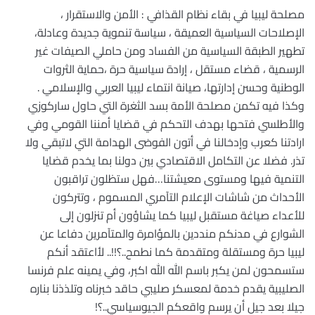
مصلحة ليبيا في بقاء نظام القذافي : الأمن والاستقرار ،
الإصلاحات السياسية العميقة ، سياسة تنموية جديدة وعادلة،
تطهير الطبقة السياسية من الفساد ومن حاملي الصيفات غير
الرسمية ، قضاء مستقل ، إرادة سياسية حرة ،حماية الثروات
الوطنية وحسن إدارتها، صيانة انتماء ليبيا العربي والإسلامي .
وكذا فيه تكمن مصلحة الأمة بسد الثغرة التي حاول ساركوزي
والأطلسي فتحها بهدف التحكم في قضايا أمننا القومي وفي
ارادتنا كعرب وإدخالنا في أتون الفوضى الهدامة التي لاتبقي ولا
تذر. فضلا عن التكامل الاقتصادي بين دولنا بما يخدم قضايا
التنمية فيها ومستوى معيشتنا…فهل ستظلون تراقبون
الأحداث من شاشات الإعلام التآمري المسموم ، وتتركون
للأعداء صياغة مستقبل ليبيا كما يشاؤون أم تنزلون إلى
الشوارع في مدنكم منددين بالمؤامرة والمتآمرين دفاعا عن
ليبيا حرة ومستقلة ومتقدمة كما نطمح..؟!!.. لأاعتقد أنكم
ستسمحون لمن يكبر باسم الله الله اكبر، وفي يمينه علم فرنسا
الصليبية يقدم خدمة لمعسكر صليبي حاقد خبرناه وتلذذنا بناره
جيلا بعد جيل أن يرسم واقعكم الجيوسياسي..؟!