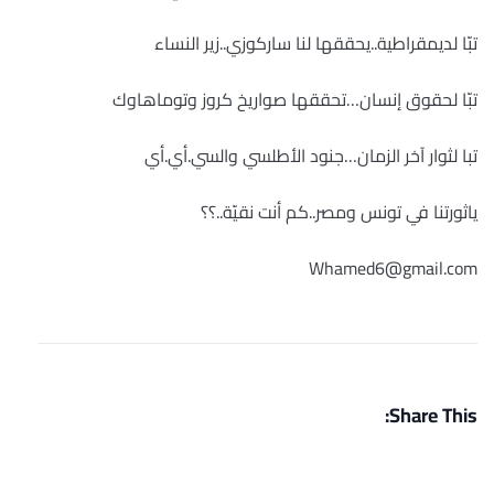
تبّا لديمقراطية..يحققها لنا ساركوزي..زير النساء
تبّا لحقوق إنسان…تحققها صواريخ كروز وتوماهاوك
تبا لثوار آخر الزمان…جنود الأطلسي والسي.أي.أي
ياثورتنا في تونس ومصر..كم أنت نقيّة..؟؟
Whamed6@gmail.com
Share This: