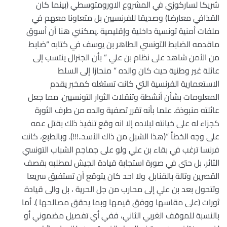
شريكا لساركوزي في المشروع الاورومتوسطي (بينما كان
القذافي معارضا) وصديقا للفرنسيين بل متعاونا معهم في
ملفات أمنية تونسية داخلية وإقليمية .يمكنني هنا أن أسوق
ماقدمه الضابط التونسي الطاهر بن يوسف في كتابه “ضابط
من الأمن شاهد على نظام بن علي ” بأن الجنرال ينتسب إلى
عائلة غير وطنية حيث كان والده ” منحازا إلى السلط
الاستعمارية الفرنسية التي كانت تستغله كمخبر يقدم
المعلومات بشأن أنشطة وتنقلات الثوار التونسيين. مما جعل
عائلته منبوذة. علما بأنه تقرر تصفية والده من طرف الثورة
كجزاء له على خيانته لبلاده إلا انه وقع تنفيذ ذلك بقتل عمه
على وجه الخطأ “(هذا الشبل من ذاك الأسد..!!!). وبالطبع، كانت
فرنسا ترغب في بقاء بن علي ولو على جماجم الشباب التونسي
الثائر، بل حتى في صورة استجابة قيادة الجيش لمطلبه بقصف
القصرين وتالة بالقنابل. ولا احد كان يتوقع أن تستفيق سريعا
وتتحول بعد بن علي إلى محارب من جل الحرية ، بل والى قيادة
ثورات (على مقاسها ووفق قيمها وبما يحقق مصالحها ). أما
بالنسبة للموقف الغربي الثاني، ففي أي تفصيل مضموني أو