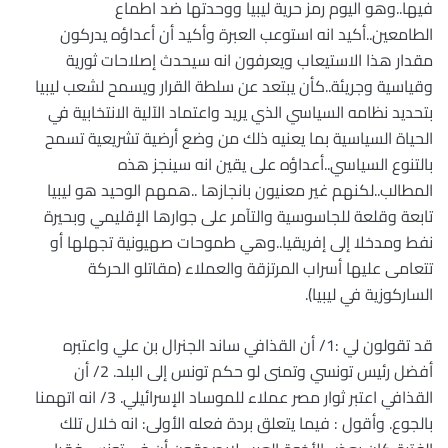
فيها..وهو اليوم رمز حرية ليبيا ووحدتها ضد اطماع
الطامعين..أكيد انه استوعب العبرة وأكيد أن أعداؤه يدركون
مقدار هذا الاستيعاب ويعرفون انه سيحدث إصلاحات ثورية
وقياسية وجريئة..كأن يبتعد عن سلطة القرار ويسمح لشعب ليبيا
بتحديد نظامه السياسي الذي يريد واعتماد الآلية الانتخابية في
الحياة السياسية بما يعنيه ذلك من وضع أرضية تشريعية تسمح
بالتنوع السياسي..أعداؤه على يقين انه سينجز هذه
المطالب..لكنهم غير معنيون بانجازها ..همهم الوحيد هو ليبيا
تابعة وقلعة للجاسوسية والتآمر على جوارها الإقليمي وبحيرة
نفط ومدخلا إلى إفريقيا..وهي طموحات صهيونية تجهلها أو
تتعامى عليها أسراب المرتزقة والعملاء (مقاتلو الحركة
الساركوزية في ليبيا).
قد تقولون لي :1/ أن القذافي ساند الجنرال بن علي واعتبره
أفضل رئيس تونسي وتمنى لو حكم تونس إلى البلد. 2/ أن
القذافي اعتبر ثوار مصر عملاء للموساد الإسرائيلي. 3/ انه اتهمنا
بالجوع. وأقول : فيما يتعلق بردة فعله الأولى: انه خلال تلك