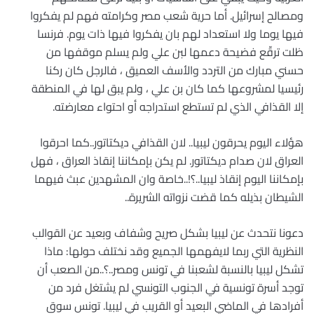
ومصالح إسرائيل. أما حرية شعب مصر وكرامته فهم لم يفكروا
فيها يوما ولا استعداد لهم بان يفكروا فيها ذات يوم. فرنسا
ظلت ترقّع فضيحة دعمها لبن علي ولم يسلم موقفها من
حسني مبارك من التردد والأسف العميق ، فالرجل كان ركنا
رئيسيا لمشروعها كما كان بن علي ، ولم يبق لها في المنطقة
إلا القذافي الذي لم تستطع استدراجه أو احتواء معارضته.
هؤلاء اليوم يحرقون ليبيا.. لان القذافي ديكتاتور..كما احرقوا
العراق لان صدام ديكتاتور. لم يكن بإمكاننا إنقاذ العراق ، فهل
بإمكاننا اليوم إنقاذ ليبيا..؟!..خاصة وان المشهدين عبث فيهما
الشيطان بذيله كما قضت نزواته الشريرة..
دعونا نتحدث عن ليبيا بشكل صريح وشفاف وبعيد عن القوالب
النظرية التي ربما لايفهمها الجميع وقد نختلف حولها: ماذا
تشكل ليبيا بالنسبة لشعبنا في تونس ومصر..؟..من الصعب أن
توجد أسرة تونسية في الجنوب التونسي لم يشتغل فرد من
أفرادها في الماضي البعيد أو القريب في ليبيا. تونس سوق