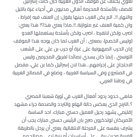
لغوي يختلف عن موقف الدول الغربية حين كانت إسرائيل
تقصف بالأسلحة المحرمة أهالي مدنيون في أحياء غزة بالليل
والنهار..!!.. الم يكن الغرب حينها يقول: إن العنف فيه إفراط ،
وان كمية العنف غير متوازنة..!!..ماذا يعني هذا؟! هذا يعني:
اضرب ولكن لاتفرط ، اضرب ولكن بأسلحة يستعملها العدو
(وليس الخصم)، بمعنى : أن الغرب لما كان يوجه هذا الموقف
إبان الحرب الصهيونية على غزة أو حرب بن علي على الشعب
التونسي ، إنما كان يسدي نصائحا لفريق المجرمين وليس
الاحتجاج على إجرامهم…هذا لان إسرائيل كما بن علي، مفصل
في المشروع وفي السياسة الغربية ، وضلع في المصالح الغربية
في وطننا العربي.
ماهي حدود ردود أفعال الغرب في ثورة شعبنا المصري
؟..الترنح الذي يعكس حالة الهلع والتردد والصدمة جراء مشهد
إقليمي يشهد رحيل العميل حسني مبارك. احد الساسة
الأمريكان لوتذكرون صرح بان الرئيس حسني مبارك يجب أن
يشرف بنفسه على المرحلة الانتقالية. يعني أن يرحل بالطريقة
الغربية وحيث يبقي على أساسيات أو بنية ترعى مصالحهم