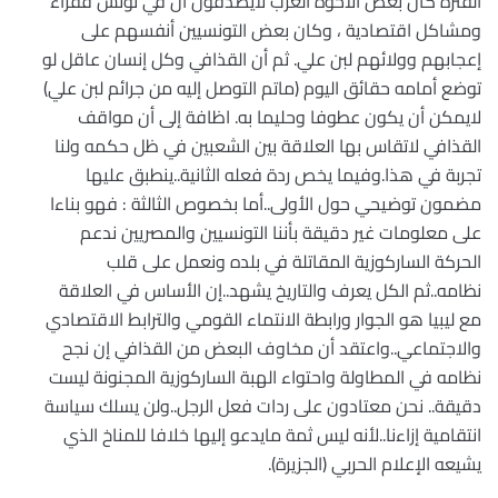
الفترة كان بعض الأخوة العرب لايصدقون أن في تونس فقراء
ومشاكل اقتصادية ، وكان بعض التونسيين أنفسهم على
إعجابهم وولائهم لبن علي. ثم أن القذافي وكل إنسان عاقل لو
توضع أمامه حقائق اليوم (ماتم التوصل إليه من جرائم لبن علي)
لايمكن أن يكون عطوفا وحليما به. اظافة إلى أن مواقف
القذافي لاتقاس بها العلاقة بين الشعبين في ظل حكمه ولنا
تجربة في هذا.وفيما يخص ردة فعله الثانية..ينطبق عليها
مضمون توضيحي حول الأولى..أما بخصوص الثالثة : فهو بناءا
على معلومات غير دقيقة بأننا التونسيين والمصريين ندعم
الحركة الساركوزية المقاتلة في بلده ونعمل على قلب
نظامه..ثم الكل يعرف والتاريخ يشهد..إن الأساس في العلاقة
مع ليبيا هو الجوار ورابطة الانتماء القومي والترابط الاقتصادي
والاجتماعي..واعتقد أن مخاوف البعض من القذافي إن نجح
نظامه في المطاولة واحتواء الهبة الساركوزية المجنونة ليست
دقيقة.. نحن معتادون على ردات فعل الرجل..ولن يسلك سياسة
انتقامية إزاءنا..لأنه ليس ثمة مايدعو إليها خلافا للمناخ الذي
يشيعه الإعلام الحربي (الجزيرة).