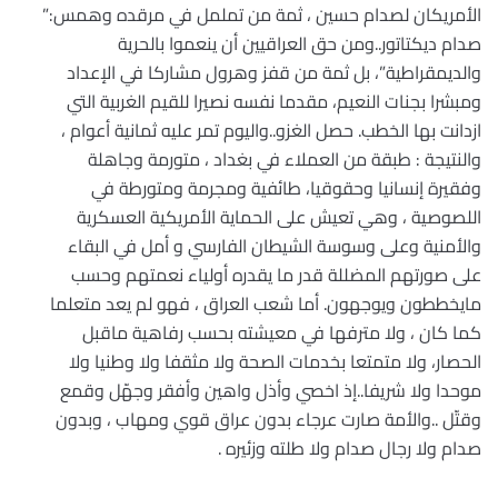
الأمريكان لصدام حسين ، ثمة من تململ في مرقده وهمس:”
صدام ديكتاتور..ومن حق العراقيين أن ينعموا بالحرية
والديمقراطية”، بل ثمة من قفز وهرول مشاركا في الإعداد
ومبشرا بجنات النعيم، مقدما نفسه نصيرا للقيم الغربية التي
ازدانت بها الخطب. حصل الغزو..واليوم تمر عليه ثمانية أعوام ،
والنتيجة : طبقة من العملاء في بغداد ، متورمة وجاهلة
وفقيرة إنسانيا وحقوقيا، طائفية ومجرمة ومتورطة في
اللصوصية ، وهي تعيش على الحماية الأمريكية العسكرية
والأمنية وعلى وسوسة الشيطان الفارسي و أمل في البقاء
على صورتهم المضللة قدر ما يقدره أولياء نعمتهم وحسب
مايخططون ويوجهون. أما شعب العراق ، فهو لم يعد متعلما
كما كان ، ولا مترفها في معيشته بحسب رفاهية ماقبل
الحصار، ولا متمتعا بخدمات الصحة ولا مثقفا ولا وطنيا ولا
موحدا ولا شريفا..إذ اخصي وأذل واهين وأفقر وجهّل وقمع
وقتّل ..والأمة صارت عرجاء بدون عراق قوي ومهاب ، وبدون
صدام ولا رجال صدام ولا طلته وزئيره .