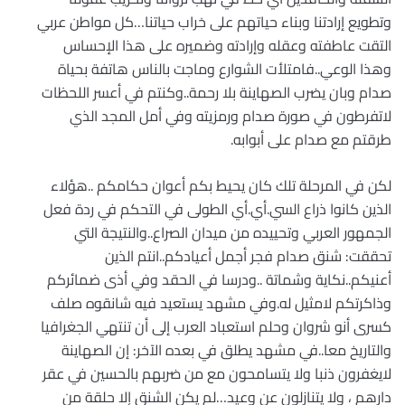
وتطويع إرادتنا وبناء حياتهم على خراب حياتنا…كل مواطن عربي
التقت عاطفته وعقله وإرادته وضميره على هذا الإحساس
وهذا الوعي..فامتلأت الشوارع وماجت بالناس هاتفة بحياة
صدام وبان يضرب الصهاينة بلا رحمة..وكنتم في أعسر اللحظات
لاتفرطون في صورة صدام ورمزيته وفي أمل المجد الذي
طرقتم مع صدام على أبوابه.
لكن في المرحلة تلك كان يحيط بكم أعوان حكامكم ..هؤلاء
الذين كانوا ذراع السي.أي.أي الطولى في التحكم في ردة فعل
الجمهور العربي وتحييده من ميدان الصراع..والنتيجة التي
تحققت: شنق صدام فجر أجمل أعيادكم..انتم الذين
أعنيكم..نكاية وشماتة ..ودرسا في الحقد وفي أذى ضمائركم
وذاكرتكم لامثيل له.وفي مشهد يستعيد فيه شانقوه صلف
كسرى أنو شروان وحلم استعباد العرب إلى أن تنتهي الجغرافيا
والتاريخ معا..في مشهد يطلق في بعده الآخر: إن الصهاينة
لايغفرون ذنبا ولا يتسامحون مع من ضربهم بالحسين في عقر
دارهم ، ولا يتنازلون عن وعيد…لم يكن الشنق إلا حلقة من