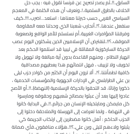
السابق..!!..ثم يصدر تصريح عن فرنسا تقول فيه : يجب حل
الخلاف بالطرق السلمية..!..ونعرف أن هذه الكلمة في المعجم
السياسي الغربي حسب خبرتنا معناها : استعد…اضرب..!!!..كيف
سنفعل عندها..؟!..أنحارب شعبنا الذي وحدتنا معه المقاومة
وفرقتنا المؤامرات الغربية..أم نستسلم للأمر الواقع ولصعوبة
الموقف..؟!!..لنفترض أن الإسلاميين الذين يشكلون اليوم عصب
الحركة الساركوزية المقاتلة في ليبيا قد استلموا الحكم بعد
انهيار النظام ، ومنهم القاعدة بدون أية مبالغة ولا تهويل ولا
تخويف ولا تزييف ، فهل انتمائهم هذا يعطيهم مصداقية
كافية لطمأنتنا..؟!.. ألا ترون اليوم أن الكثير من كوادر حزب ليلى
بن علي الطرابلسي في الإدارات الجهوية والمؤسسات الخدمية ،
ذكورا وإناثا، قد التحقوا بالحركة الإسلامية (النهضة)..!!..أو الأصح
عادوا إليها بعد أن عبثوا بمصالح شعبهم وحقوقه ومارسوا
كل مايمكن ومايتخيله الإنسان من جرائم..!!..في البداية كانوا
في النهضة ، ولما تعرضت إلى الهرسلة والملاحقة دخلوا إلى
الحزب الحاكم : أهل كانوا مضطرين إلى ارتكاب الجريمة كي
يثبتوا ولاءهم لليلى وبن علي..؟!!..هؤلاء منافقون..فآي ضمانة