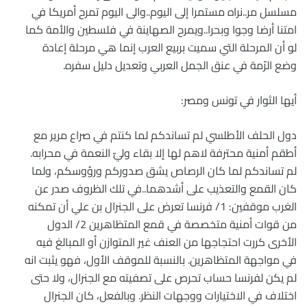
مسلسل مر..نراه مستمرا إلى اليوم..والى اليوم تمرح أمريكا في
امتنا أرضا وجوا وبحرا..ويمرح الصهاينة في فلسطين والأمة كما
لو أن المرحلة التي سميت بربيع العرب إنما هي مرحلة إعادة
وضع الرّمة في عنق الجمل العربي وتعديل دليل سفره.
أيها الثوار في تونس ومصر:
دول الحلف الأطلسي لم تساندكم لما كنتم في صراع مرير مع
أطقم أمنية محترفة لاهم لها إلا بقاء وليّ النعمة في محرابه.
لم تساندكم لما كان الرصاص يشق صدوركم ورؤوسكم، ولما
كان القمع والتعذيب على أشدهما..في تلك الظروف صدر عن
الغرب موقفين: 1/ فرنسا تعرض على الجنرال بن علي أن تمكنه
من قوات أمنية متخصصة في قمع المتظاهرين 2/ الدول
الأخرى كررت احتجاجها من العنف غير المتوازن أو المبالغ فيه
في مواجهة المتظاهرين. بالنسبة للموقف الأول، فهو يثبت انه
لم يكن لفرنسا حساب تحرص على تصفيته مع الجنرال، ولا حتى
اختلاف في الاختيارات ووجهات النظر. وبالفعل، كان الجنرال