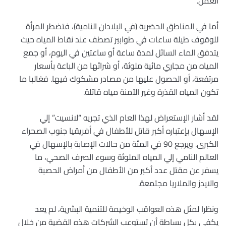
العمل.
أما في المناطق الحضرية (في البلادان النامية)، فتضطر المرأة
للوقوف طيلة ساعات في طوابير تصطف عند نقاط المياه حيث
يتدفق الماء السائل لمدة ساعة أو ساعتين في اليوم، أو جمع
المياه من مجاري مائية ملوثة، أو شرائها من الباعة بأسعار
مرتفعة، أو الحصول عليها من مصادر مشكوك فيها. فغالبا ما
تكون المياه القذرة وغير الآمنة مياه قاتلة.
لقد أشار الإستعراض لهذا العام الذي تجريه “لانسيت” إلي
الإسهال بإعتباره أكبر قاتل للأطفال في أفريقيا جنوب الصحراء
الكبرى. ويرجع 90 في المئة من حالات الإصابة بالإسهال في
العالم النامي إلي المياه الملوثة وسوء الصرف الصحي، ما
يسفر عن مقتل عدد أكبر من الأطفال من أمراض الحصبة
والايدز والملاريا مجتمعة.
ونظرا لمثل هذه العواقب الوخيمة للتنمية البشرية، لم يعد
يكفي بكل بساطة أن تستوعب الشركات هذه القضية من خلال