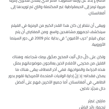
الاقتراع بدلاً عن ورقة التصويت؛ الأمر الذي يشكِّل شكوى رمزية
مريرة ترمز إلى الديمقراطية غير المكتملة والتي تم توريدها إلى
أفغانستان.
ويبقى أن ننتظر إن كان هذا القدر الكبير من الرمزية في الفيلم
سينكشف لجمهور مشاهدين واسع. ومن المفترض أن يتم
عرض فيلم “حرب الأفيون” في بداية عام 2009 في دور السينما
الأوروبية.
ولكن على كلِّ حال أثبت المخرج صدِّيق برمك شجاعته. وهناك
القليل من مخرجي الأفلام الذين يعالجون موضوعاتهم بمثل
هذه الجراءة والمواجهة. ففي آخر المطاف يبقى هناك ما
يمكن فقدانه؛ إذ إنَّ إدارة الولايات المتحدة الأمريكية تقوم بدور
الطاهي في أفغانستان. أما جميع الآخرين فهم على أفضل
حال مجرَّد نادلين.
مارتين غيرنَر
ترجمة: رائد الباش