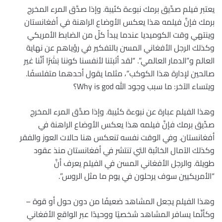
يعتبر فيلم صدِّيق برمك نبوءة كئيبة. وإذا صدَّق المرء المخرج
برمك فإنَّ فيلمه هذا يعكس الأوضاع الراهنة في أفغانستان
وينتهي وقت الكوميديا عندما يبدأ كلّ من الضابط الأمريكي
وكذلك الرجل الأفغاني المسن بالتفكير في رؤياهم عن نهاية
العالم و”الدمار العالمي”. “لقد أثبتنا لأنفسنا كوننا بَشَرًا أنَّنا غير
صالحين لإدارة هذا الكوكب”، مثلما يقول أحدهما متفلسفًا.
ويتساء الآخر: ما سبب وجود الله Why is god؟
وهذا الفيلم عبارة عن نبوءة كئيبة. وإذا صدَّق المرء المخرج
صدِّيق برمك فإنَّ فيلمه هذا يعكس الأوضاع الراهنة في
أفغانستان. وفي الوقت نفسه تنعكس هنا حالات العوز والفقر
وكذلك الآمال الخائبة التي تنتشر في أفغانستان منذ عقود
طويلة. والرجل الأفغاني المسن في الفيلم يعرف أنَّ
“الأمريكيين سوف يرحلون في يوم ما مثل الروس”.
وهذا الفيلم يجعل المشاهد ضعيفًا من دون حول أو قوة –
وكأنَّما يسافر المشاهد شخصيًا ووحيدًا عبر الواقع الأفغاني