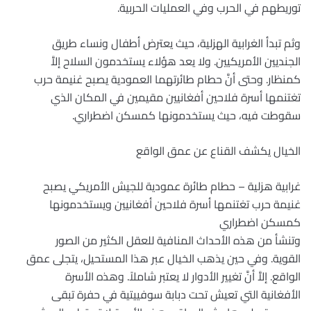
توريطهم في الحرب وفي العمليات الحربية.
وثم تبدأ الغرابية الهزلية، حيث يعترض أطفال ونساء طريق
الجنديين الأمريكيين. ولا يعد هؤلاء يستخدمون السلاح إلاَّ
كمنظار. وحتى أنَّ حطام طائرتهما العمودية يصبح غنيمة حرب
تغتنمها أسرة فلاحين أفغانيين مقيمين في المكان الذي
سقوطت فيه، حيث يستخدمونها كمسكن اضطراري.
الخيال يكشف القناع عن عمق الواقع
غرابية هزلية – حطام طائرة عمودية للجيش الأمريكي يصبح
غنيمة حرب تغتنمها أسرة فلاحين أفغانيين ويستخدمونها
كمسكن اضطراري
وتنشأ من هذه الأحداث المنافية للعقل الكثير من الصور
القوية. وفي حين يذهب الخيال عبر هذا المستحيل، يتجلى عمق
الواقع. إلاَّ أنَّ تغيير الأدوار لا يعتبر شاملاً. وهذه الأسرة
الأفغانية التي تعيش تحت دبابة سوفييتية في حفرة تبقى