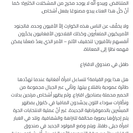
المتناقض. ويبدو أنَّه لا يوجد مخرج من المشكلات الكثيرة؛ كما
أنَّ كلَّ هذا العناء يبدو مصنوعًا بفعل أشخاص.
ولا يخفِّف عن الناس هذه الكوارث إلاَّ الأفيون وحده. فالجنود
الأمريكيون المتعثِّرون وكذلك الفلاحون الأفغانيون يخدِّرون
أنفسهم بالأفيون؛ لتخفيف الألم – الأمر الذي يعدّ ضعفًا يمكن
فهمه نظرًا إلى المعاناة.
طفل في صندوق الاقتراع
هل هذا يوم القيامة؟ تتساءل امرأة أفغانية عندما تهدِّدها
طائرة عمودية باقتلاع بيتها. وتأتي عبر الجبال مجموعة من
الحمير محملة بصناديق اقتراع. وثم يظهر أشخاص مرتدين بدلات
ونظَّارات سوداء اللون يجسِّدون المافيا في كابول بمظهر
المبشِّرين بالدموقراطية الجديدة. غير أنَّ عملية الانتخابات الحرة
يتم إجراؤها بصورة مخالفة للنزاهة والشفافية. وتلد في الغبار
امرأة حبلى طفلاً. ويتم وضع المولود الجديد في صندوق