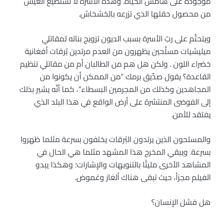
موجودة على هامش الحياة. وهذه الأسرة لا تستطيع العيش
من محصول حقلها الذي تزرعه بالخشخاش.
ويتحتَّم على ربّ الأسرة بسبب الديون تزويج بناته لمقاتلي
ميليشيات مسلَّحين يظهرون من العدم مرتدين بُرقات أفغانية
خضراء اللون . ولكن هل هم من الطالبان أم من مقاتلي تنظيم
القاعدة؟ يقول صدِّيق برمك “من الممكن أن يكونوا من
المجاهدين وكذلك من المجرمين البسطاء”، كما أنَّه يشير بذلك
إلى الفوضى المنتشرة على أرض الواقع في هذا البلد الذي
يفتقد للأمن.
والمسلحون الذين يرتدون البُرقات يختفون بسرعة مثلما ظهروا
بسرعة. ويبقي المخرج هذا المشهد مثلما هي الحال في
المشاهد الأخرى مليئًا بالتنويهات والإشارات؛ وهكذا يبدو
الفيلم مجزأ، حيث تبقى هناك ألغاز وغموض.
هل فشل الإنسان؟