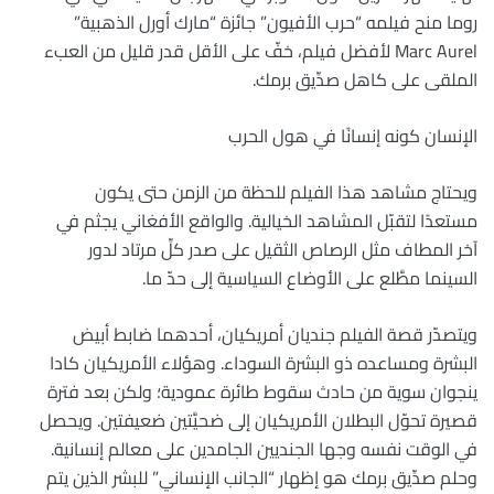
روما منح فيلمه “حرب الأفيون” جائزة “مارك أورل الذهبية”
Marc Aurel لأفضل فيلم، خفّ على الأقل قدر قليل من العبء
الملقى على كاهل صدِّيق برمك.
الإنسان كونه إنسانًا في هول الحرب
ويحتاج مشاهد هذا الفيلم للحظة من الزمن حتى يكون
مستعدًا لتقبّل المشاهد الخيالية. والواقع الأفغاني يجثم في
آخر المطاف مثل الرصاص الثقيل على صدر كلِّ مرتاد لدور
السينما مطَّلع على الأوضاع السياسية إلى حدّ ما.
ويتصدّر قصة الفيلم جنديان أمريكيان، أحدهما ضابط أبيض
البشرة ومساعده ذو البشرة السوداء. وهؤلاء الأمريكيان كادا
ينجوان سوية من حادث سقوط طائرة عمودية؛ ولكن بعد فترة
قصيرة تحوّل البطلان الأمريكيان إلى ضحيَّتين ضعيفتين. ويحصل
في الوقت نفسه وجها الجنديين الجامدين على معالم إنسانية.
وحلم صدِّيق برمك هو إظهار “الجانب الإنساني” للبشر الذين يتم