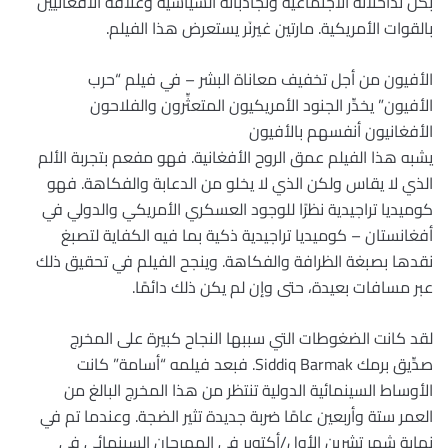
بكل تداخلاته الاجتماعية وتجاذباته السياسية وعلاقة الأفغانيين
بالقوات الأمريكية. مارتين غيرنَر يستعرض هذا الفيلم.
الأفيون من أجل تخفيف معاناة البشر – في فيلم “حرب
الأفيون” يخدِّر الجنود الأمريكيون المتعثِّرون والفلاحون
الأفغانيون أنفسهم بالأفيون
يشبه هذا الفيلم عمق الروح الأفغانية. فهو مفعم بتجربة الألم
الذي لا يقاس ولكن الذي لا يخلو من الدعابة والفكاهة. فهو
كوميديا تراجيدية نظرًا للوجود العسكري الأمريكي والدولي في
أفغانستان – كوميديا تراجيدية ذكية بما فيه الكفاية لتصبغ
نقدها بصبغة الظرافة والفكاهة. وينجح الفيلم في تحقيق ذلك
عبر مسافات بعيدة، حتى وإن لم يكن ذلك دائمًا.
لقد كانت الضغوطات التي سببها النجاح كبيرة على المخرج
صدِّيق برمك Siddiq Barmak. فبعد فيلمه “أسامة” كانت
الأوساط السينمائية الدولية تنتظر من هذا المخرج البالغ من
العمر ستة وأربعين عامًا ضربة جديدة تثير الضجة. وعندما تم في
نهاية شهر تشرين الأول/أكتوبر في المهرجان السينمائي في