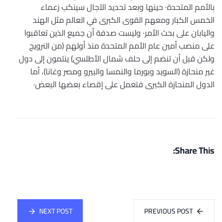
بالأمم المتحدة· حينها وبعد تحديد الآجال سينكب زعماء
الخمس الكبار ومعهم القوى الكبرى في العالم مثل الهند
واليابان على بحث الأمر· وليست صدفة أن جميع الذين تعاقبوا
على منصب أمين عام الأمم المتحدة منذ أولهم (من النرويج
ولكن قبل أن تنضم إلى حلف شمال الأطلسي) ينتمون إلى دول
غير منحازة (السويد وبورما والنمسا والبيرو ومصر وغانا)، أما
الدول المنحازة الكبرى فتعمل على إقصاء بعضها البعض·
Share This:
NEXT POST
PREVIOUS POST