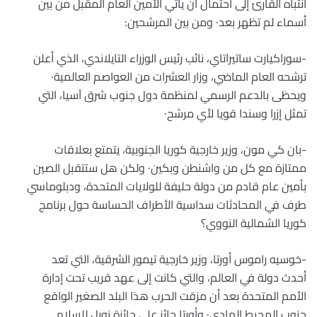
انتباه القارئ إلى احتمال أن يأتي الأمين العام المقبل من بين
أسماء لم تظهر بعد· ومن بين المرشحين:
-سوراكيارت ساتيراتاي، نائب رئيس الوزراء التايلاندي، الذي أعلن
ترشحه العام الماضي، وزار العشرات من العواصم العالمية·
ويحظى بالدعم الرسمي لمنظمة دول جنوب شرق آسيا، التي
تمثل إزرا وسندا قويا لأي مرشح·
-بان كي مون، وزير خارجية كوريا الجنوبية، يتمتع بعلاقات
ممتازة مع كل من واشنطن وبكين· ولكن هل ستتقبل الصين
بأمين عام قادم من دولة حليفة للولايات المتحدة، ودبلوماسي
طرف في المحادثات سداسية الأطراف الحساسة حول برنامج
كوريا الشمالية النووي؟
-خوسيه راموس أورتا، وزير خارجية تيمور الشرقية، التي تعد
أحدث دولة في العالم، والتي كانت إلى عهد قريب تحت إدارة
الأمم المتحدة بعد أن مزقت الحرب هذا البلد الصغير الواقع
جنوب المحيط الهادي· وأورتا حائز على جائزة نوبل للسلام