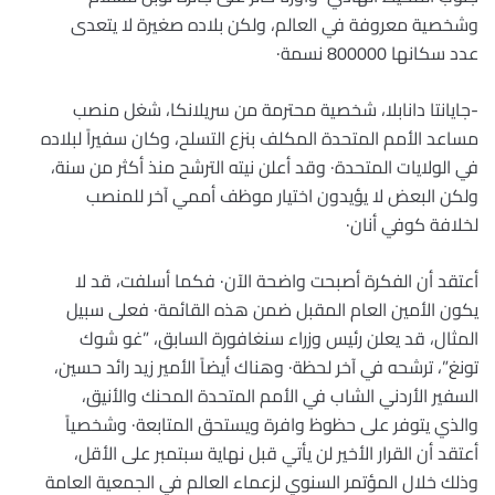
وشخصية معروفة في العالم، ولكن بلاده صغيرة لا يتعدى
عدد سكانها 800000 نسمة·
-جايانتا دانابلا، شخصية محترمة من سريلانكا، شغل منصب
مساعد الأمم المتحدة المكلف بنزع التسلح، وكان سفيراً لبلاده
في الولايات المتحدة· وقد أعلن نيته الترشح منذ أكثر من سنة،
ولكن البعض لا يؤيدون اختيار موظف أممي آخر للمنصب
لخلافة كوفي أنان·
أعتقد أن الفكرة أصبحت واضحة الآن· فكما أسلفت، قد لا
يكون الأمين العام المقبل ضمن هذه القائمة· فعلى سبيل
المثال، قد يعلن رئيس وزراء سنغافورة السابق، ”غو شوك
تونغ”، ترشحه في آخر لحظة· وهناك أيضاً الأمير زيد رائد حسين،
السفير الأردني الشاب في الأمم المتحدة المحنك والأنيق،
والذي يتوفر على حظوظ وافرة ويستحق المتابعة· وشخصياً
أعتقد أن القرار الأخير لن يأتي قبل نهاية سبتمبر على الأقل،
وذلك خلال المؤتمر السنوي لزعماء العالم في الجمعية العامة