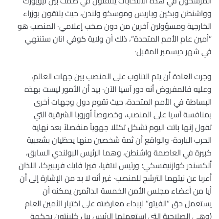
المرشحون في هذه الانتخابات يتنقلون في صمت بين نيويورك
وواشنطن وبكين وباريس وموسكو ولندن، حيث يلتقون بوزراء
الخارجية ومسؤولين آخرين من دون صخب إعلامي· المنصب هو
”أمين عام الأمم المتحدة”، ذلك أن ولاية كوفي انان ستنتهي
في شهر ديسمبر المقبل·
وجرت العادة أن يتم التناوب على المنصب بين جهات العالم،
وعليه فالمفروض أنه دور آسيا الآن· بيد أن الأمور ليست بهذه
البساطة في الأمم المتحدة، حيث تقوم دول وجهات أخرى
بمنافسة آسيا على المنصب، وخصوصاً أوروبا الشرقية التي
تقول إنها باتت اليوم تشكل تكتلا جهوياً منفصلاً بعد نهاية
الحرب الباردة· والواقع أن ثمة شخصين منها يحظيان بشعبية
كبيرة في العاصمة واشنطن، وهما الرئيس البولندي السابق،
ألكسندر كوازنيفسكي؛ ورئيس لاتفيا، فيرا فايك فريبيركا، اللذان
أعربا عن نيتهما الترشح للمنصب· غير أنه لا بد من الإشارة إلى أن
أيا من أعضاء مجلس الأمن الخمسة الدائمين يمكنه أن
يستعمل حق ”الفيتو” لإبداء معارضته على اختيار الأمين العام
(وهي الصلاحية التي استعملها الرئيس بيل كلينتون بحكمة