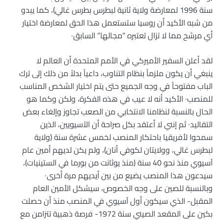
سنة 1996 لمعارضة ولاية ثانية لبطرس بطرس غالي)، كما يبدو
من شبه الأكيد أن روسيا ستستعمل هذا الحق لمعارضة اختيار
أي مرشح مما لا تزال تعتبره ”مجالها” السابق·
لقد أعلن السفير الأميركي في الأمم المتحدة أن العالم لا
ينبغي أن يكون ملزماً بنظام التناوب، داعياً بدلاً من ذلك إلى ترك
الباب مفتوحاً في وجه الجميع حتى يتم اختيار الشخص المناسب
للمنصب· الأكيد أنه لا عيب في هذه الفكرة، ولكن وكما هو
الحال بالنسبة لنظامنا الانتخابي من الصعب تجاوز وإلغاء بعض
التقاليد· ثم إنني لا أعتقد بكل صراحة أن الآسيويين، الذين
سمحوا لأفريقيا باحتكار المنصب لخمس عشرة سنة (ولاية
لبطرس غالي، وولايتان لكوفي أنان)، ولم يكن لديهم أمين عام
آسيوي منذ نحو 40 سنة (منذ يوثانت من بورما في الستينيات)،
سيدعون هذا المنصب يضيع من بين أيديهم مرة أخرى·
وبالنسبة للصين على وجه الخصوص، سيشكل الأمين العام
المقبل- الذي سيكون أول آسيوي في المنصب منذ أن حصلت
بكين على المقعد الصيني سنة 1972- فرصة ذهبية تتزامن مع