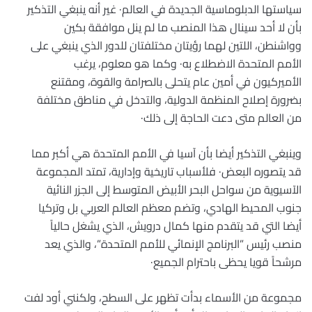
سياستها الدبلوماسية الجديدة في العالم· غير أنه ينبغي التذكير
بأن لا أحد سينال هذا المنصب ما لم ينل موافقة بكين
وواشنطن، اللتين لهما رؤيتان مختلفتان للدور الذي ينبغي على
الأمم المتحدة الاضطلاع به· وكما هو معلوم، يرغب
الأميركيون في أمين عام يتحلى بالصرامة والقوة، ومقتنع
بضرورة إصلاح المنظمة الدولية، والتدخل في مناطق مختلفة
من العالم متى دعت الحاجة إلى ذلك·
وينبغي التذكير أيضا بأن آسيا في الأمم المتحدة هي أكبر مما
قد يتصوره البعض· فلأسباب تاريخية وإدارية، تمتد المجموعة
الآسيوية من سواحل البحر الأبيض المتوسط إلى الجزر النائية
جنوب المحيط الهادي، وتضم معظم العالم العربي بل وتركيا
أيضا التي قد يتقدم منها كمال درويش، الذي يشغل حالياً
منصب رئيس ”البرنامج الإنمائي للأمم المتحدة”، والذي يعد
مرشحاً قويا يحظى باحترام الجميع·
مجموعة من الأسماء بدأت تظهر على السطح، ولكنني أود لفت