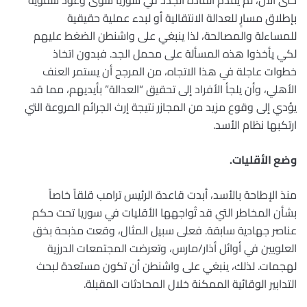
حتى الآن، لم يُقدِّم القادة الجدد في سوريا سوى وعود شفوية
بإطلاق مسارٍ للعدالة الانتقالية أو لبدء عملية حقيقية
للمساءلة والمصالحة، لذا ينبغي على واشنطن الضغط عليهم
لكي يأخذوا هذه المسألة على محمل الجد. فبدون اتخاذ
خطوات عاجلة في هذا الاتجاه، من المرجح أن يستمر العنف
الأهلي، وأن يلجأ الأفراد إلى تحقيق “العدالة” بأيديهم، مما قد
يؤدي إلى وقوع مزيد من المجازر نتيجة إرث الجرائم المروعة التي
ارتكبها نظام الأسد.
وضع الأقليات.
منذ الإطاحة بالأسد، أبدت قاعدة الرئيس ترامب قلقاً خاصاً
بشأن المخاطر التي قد تُواجهها الأقليات في سوريا تحت حكم
عناصر جهادية سابقة. فعلى سبيل المثال، وقعت مذبحة بخق
العلويين في أوائل أذار/مارس، وتعرضت المجتمعات الدرزية
لهجمات. لذلك، ينبغي على واشنطن أن تكون مستعدة لبحث
التدابير الوقائية الممكنة خلال المحادثات المقبلة.