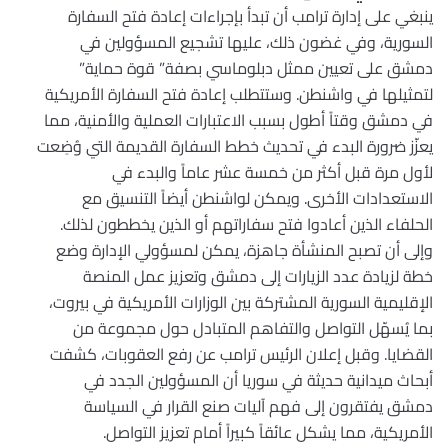
ينبغي على إدارة ترامب أن تبدأ بإجراءات إعادة فتح السفارة
السورية، وفي غضون ذلك، عليها تشجيع المسؤولين في
دمشق على تعيين ممثل دبلوماسي بصفة” قوة حماية”
لتمثيلها في واشنطن. وستتطلب إعادة فتح السفارة الأمريكية
في دمشق وقتاً أطول بسبب الاعتبارات العملية والأمنية، مما
يعزّز ضرورة البدء في تحديث خطط السفارة القديمة التي وُضِعت
لأول مرة قبل أكثر من خمسة عشر عاماً والبدء في
الاستعدادات الأخرى. ويمكن لواشنطن أيضاً التنسيق مع
الحلفاء الذين أعادوا فتح سفاراتهم أو الذين يخططون لذلك.
وإلى أن تصبح المنشأة جاهزة، يمكن لمسؤولي الإدارة وضع
خطة لزيادة عدد الزيارات إلى دمشق وتعزيز عمل المنصة
الإقليمية السورية المشتركة بين الوزارات الأمريكية في بيروت،
بما يُسهّل التواصل والتفاهم المتبادل حول مجموعة من
القضايا. وقبل إعلان الرئيس ترامب عن رفع العقوبات، كشفت
أبحاث ميدانية حديثة في سوريا أن المسؤولين الجدد في
دمشق يفتقرون إلى فهم آليات صنع القرار في السياسة
الأمريكية، مما يشكل عائقاً كبيراً أمام تعزيز التواصل.