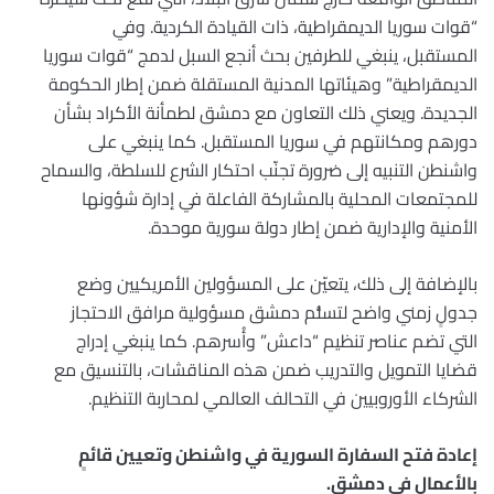
“قوات سوريا الديمقراطية، ذات القيادة الكردية. وفي
المستقبل، ينبغي للطرفين بحث أنجع السبل لدمج “قوات سوريا
الديمقراطية” وهيئاتها المدنية المستقلة ضمن إطار الحكومة
الجديدة. ويعني ذلك التعاون مع دمشق لطمأنة الأكراد بشأن
دورهم ومكانتهم في سوريا المستقبل. كما ينبغي على
واشنطن التنبيه إلى ضرورة تجنّب احتكار الشرع للسلطة، والسماح
للمجتمعات المحلية بالمشاركة الفاعلة في إدارة شؤونها
الأمنية والإدارية ضمن إطار دولة سورية موحدة.
بالإضافة إلى ذلك، يتعيّن على المسؤولين الأمريكيين وضع
جدولٍ زمني واضح لتسلُّم دمشق مسؤولية مرافق الاحتجاز
التي تضم عناصر تنظيم “داعش” وأُسرهم. كما ينبغي إدراج
قضايا التمويل والتدريب ضمن هذه المناقشات، بالتنسيق مع
الشركاء الأوروبيين في التحالف العالمي لمحاربة التنظيم.
إعادة فتح السفارة السورية في واشنطن وتعيين قائمٍ
بالأعمال في دمشق.