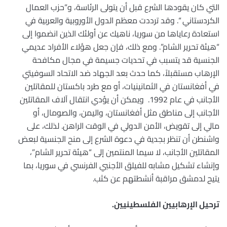
التي كان يقودها الشرع قبل أن يتولى الرئاسة، و”حزب العمال
الكردستاني “. وقد ترددت معظم الدول الأوروبية والعربية في
استعادة رعاياها من سوريا، ناهيك عن أولئك الذين انضموا إلى
“هيئة تحرير الشام”. ومع ذلك، فإن جعل هؤلاء الأفراد عديمي
الجنسية قد يتسبب في تحديات جسيمة في مجال مكافحة
الإرهاب مستقبلاً، كما حدث بعد الجهاد ضد الاتحاد السوفيتي
في أفغانستان في الثمانينيات، أو مع طرد باكستان للمقاتلين
الأجانب في عام 1992. ويمكن أن يؤدي انتقال آلاف المقاتلين
الأجانب إلى مناطق مثل أفغانستان، واليمن، والصومال، أو
مالي إلى تقويض، الأمن الدولي في الوقت الراهن. لذلك، على
واشنطن أن تنظر بجدية في دعوة الشرع إلى منح الجنسية لبعض
المقاتلين الأجانب، لا سيما المنتمين إلى “هيئة تحرير الشام”،
وإنشاء تشكيل مشابه للفيلق الأجنبي الفرنسي في سوريا، بما
يتيح لدمشق مراقبة أنشطتهم عن كثب.
ترحيل الإرهابيين الفلسطينيين
.