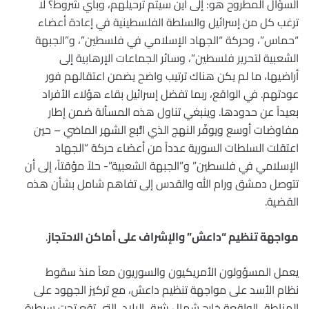
السؤال المطروح هو: إلى أين سيتم ترحيلهم، وبأي شروط؟ لا
ترغب كل من إسرائيل والسلطة الفلسطينية في إعادة أعضاء
“حماس”، وحركة “الجهاد الإسلامي في فلسطين”، و”الجبهة
الشعبية لتحرير فلسطين”، وسائر الجماعات الإرهابية إلى
أراضيها، ما لم يكن هناك ترتيب واضح يضمن اعتقالهم فور
عودتهم. في الواقع، ربما تفضل إسرائيل بقاء هؤلاء الأفراد
بعيداً عن حدودها. وينبغي تناول هذه المسألة ضمن إطار
مفاوضات أوسع ويوفّر النهج الذي اتُّبع الشهر الماضي – حين
اعتقلت السلطات السورية عدداً من أعضاء حركة “الجهاد
الإسلامي في فلسطين” و”الجبهة الشعبية”- حلاً مؤقتاً، إلى أن
تتوصل دمشق ورام الله والقدس إلى تفاهم شامل بشأن هذه
القضية.
مواجهة تنظيم “داعش” والإشراف على أماكن الاحتجاز
.
يعمل المسؤولون الأمريكيون والسوريون معاً منذ سقوط
نظام الأسد على مواجهة تنظيم داعش، مع تركيز الجهود على
المناطق الواقعة خارج شمال شرق البلاد، التي تقع تحت سيطرة