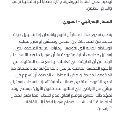
توضيح بعض النقاط الجوهرية، وإثارة قضايا لم يُناقشها ترامب
والشرع، تتضمن:
المسار الإسرائيلي – السوري.
يتطلب تسريع هذا المسار أن تقوم واشنطن إما بتسهيل جولة
جديدة من المحادثات بين القدس ودمشق أو تعزيز عملية
الوساطة الحالية التي تقودها الإمارات العربية المتحدة. لدى
إسرائيل مخاوف أمنية مشروعة بشأن سوريا ما بعد الأسد، على
الرغم من أن الطريقة التي تعاملت بها مع هذه المخاوف في
الأشهر الخمسة الماضية لم تكن دائما مؤاتية لبناء علاقات مع
الحكومة الجديدة. ويمكن للمحادثات الجديدة أن تُسهم في
تحديد الشروط أو تقديم ضمانات أمنية تتعلق بانسحاب إسرائيلي
نهائي من الأراضي التي احتلتها منذ كانون الأول/ديسمبر. وقد
يُمهّد ذلك الطريق لتوقيع اتفاق عدم اعتداء، مما يفتح المجال
أمام مناقشات بشأن انضمام سوريا لاحقاً إلى اتفاقات
“أبراهام”.