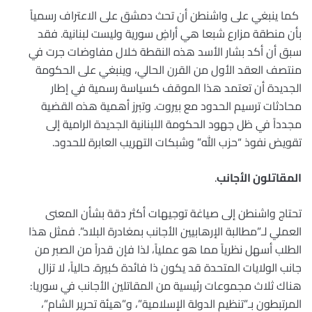
كما ينبغي على واشنطن أن تحث دمشق على الاعتراف رسمياً
بأن منطقة مزارع شبعا هي أراضٍ سورية وليست لبنانية. فقد
سبق أن أكد بشار الأسد هذه النقطة خلال مفاوضات جرت في
منتصف العقد الأول من القرن الحالي، وينبغي على الحكومة
الجديدة أن تعتمد هذا الموقف كسياسة رسمية في إطار
محادثات ترسيم الحدود مع بيروت. وتبرز أهمية هذه القضية
مجدداً في ظل جهود الحكومة اللبنانية الجديدة الرامية إلى
تقويض نفوذ “حزب الله” وشبكات التهريب العابرة للحدود.
المقاتلون الأجانب
.
تحتاج واشنطن إلى صياغة توجيهات أكثر دقة بشأن المعنى
العملي لـ”مطالبة الإرهابيين الأجانب بمغادرة البلاد”. فمثل هذا
الطلب أسهل نظرياً مما هو عملياً، لذا فإن قدراً من الصبر من
جانب الولايات المتحدة قد يكون ذا فائدة كبيرة. حالياً، لا تزال
هناك ثلاث مجموعات رئيسية من المقاتلين الأجانب في سوريا:
المرتبطون بـ”تنظيم الدولة الإسلامية”، و”هيئة تحرير الشام”،