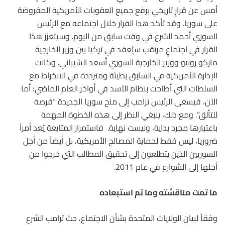
أمس عن قرارٍ تاريخي برفع جميع العقوبات الأمريكية المفروضة
على سوريا. وقد تأكد هذا القرار خلال اجتماعه مع الرئيس
السوري أحمد الشرع في وقت سابق من اليوم. وسيتعزز هذا
القرار في اجتماعٍ مرتقب سيُعقد في تركيا بين وزير الخارجية
ماركو روبيو ووزير الخارجية السوري أسعد الشيباني. وكانت
الإدارة الأمريكية في السابق بطيئة ومترددة في الانخراط مع
السلطات التي أطاحت بنظام الأسد في أواخر العام الماضي؛ أما
الآن، فيسعى الرئيس ترامب إلى منح سوريا الجديدة “فرصة
للتألق”. ومع ذلك، ينبغي النظر إلى هذه الخطوة المهمة
باعتبارها مجرد بداية، وليست نهاية. فاستمرار المتابعة يُعد أمراً
ضروريا، ليس فقط لحماية المصالح الأمريكية، بل أيضاً من أجل
السوريين الذين يتطلعون إلى تحقيق المطالب التي خرجوا من
أجلها إلى الشوارع في عام 2011.
ما تمت مناقشته وما تم استبعاده
وفقاً لبيان الولايات المتحدة بشأن الاجتماع، حث ترامب الشرع