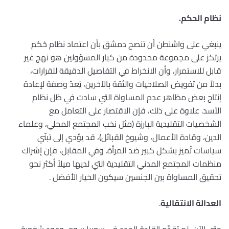
نظام الحكم.
ينبغي على واشنطن أن تنصح دمشق بأن اعتماد نظام حُكم
يرتكز على مجموعة محدودة من كبار المسؤولين هو نهج غير
قابل للاستمرار، وأن الانخراط في التفاصيل الدقيقة للقرارات،
بدلاً من تفويض الصلاحيات والثقة بالآخرين، يُعدّ وصفة لإعادة
إنتاج بعض مظاهر عدم المساواة التي سادت في ظل نظام
الأسد. علاوة على ذلك، فإن الاقتصار على التعامل مع
الشخصيات التقليدية البارزة (مثل نخب المجتمع المحلي، وعلماء
الدين، وقادة الأعمال، وشيوخ القبائل)، قد يؤدي إلى تبنّي
سياسات تُميز بشكل كبير ضد المرأة. وفي المقابل، فإن إشراك
منظمات المجتمع المدني التقليدية التي لديها ميلاً أكثر نحو
تحقيق المساواة بين الجنسين سيكون الخيار الأفضل .
العدالة الانتقالية
.