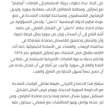
على اتخاذ عدة خطوات جريئة: الانضمام إلى اتفاقات “أبراهام”
مع إسرائيل، ومطالبة المقاتلين الأجانب بمغادرة سوريا، وترحيل
الإرهابيين الفلسطينيين، ومساعدة الولايات المتحدة في منع
عودة تنظيم الدولة الإسلامية “داعش”، وتحمل المسؤولية عن
مراكز احتجاز عناصر “داعش” في الشمال الشرقي. من جانبه،
أشار الشرع إلى أن انسحاب إيران من سوريا يمثل فرصة كبيرة،
وأن واشنطن ودمشق تتقاسمان مصلحة مشتركة في
مكافحة الإرهاب والقضاء على الأسلحة الكيميائية. كما أكد
التزامه باتفاق فض الاشتباك مع إسرائيل المُوقع عام 1974.
واختتم حديثه بدعوة الشركات الأمريكية للاستثمار في قطاعي
النفط والغاز في سوريا، وأعرب عن أمله في أن تتمكن بلاده من
أن تصبح جسراً يُسهل التجارة بين الشرق والغرب.
سيُغيّر هذا الاجتماع التاريخي طبيعة تعاطي الولايات المتحدة
مع الحكومة السورية الجديدة، ويوفر فرص أفضل لتشكيل
مستقبل سوريا بشكل مباشر وبما يخدم مصلحة الطرفين. ومن
ثم، عندما يواصل روبيو المناقشات مع شعباني، سيكون عليه