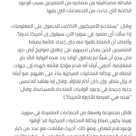
فقدانه مصداقيته بين مصادره من المتمردين بسبب الوعود
الكاذبة التي جاءت من الاجتماعات التي رتبها.
وقال: “يستخدم الأمريكيون الأكاذيب للحصول على المعلومات.
إذا سألت أي متمرد في سوريا الآن، سيقول إن أمريكا عدونا”.
وأضاف أن الضباط طلبوا منه حتى إعداد قائمة بضباط
المتمردين الذين يمكن تدريبهم على إطلاق صواريخ أرض-جو،
لكن يبدو أن شيئًا لم يتحقق. (وقد ردد هذه الرواية قائد بارز
للمعارضة، أخبرني أيضًا أنه قدم مؤخرًا قائمة كهذه إلى جهات
اتصاله في وكالة المخابرات المركزية بناءً على طلبهم. هو أيضًا
لا يزال ينتظر، وإن كان أكثر تفاؤلًا، وقال إنه يعتقد أنه لمس
جدية جديدة في وعود الولايات المتحدة بالمساعدة. وقال:
“هذه هي الفرصة الأخيرة لأمريكا”.)
تقاتل مجموعة واسعة من الجماعات المتمردة في سوريا،
وربما يكون ضباط وكالة المخابرات المركزية قد أوفوا
بوعودهم للبعض. ومع ذلك، أجريتُ مقابلات مع عدد من كبار
أعضاء المعارضة وقادة المتمردين المقيمين في تركيا والأردن