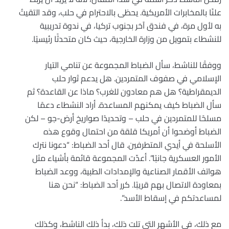
علنًا بالمخابرات الأمريكية. يحظى بالاحترام في حلب، وقد التقيتُ
به لأول مرة، في فندق آخر بجنوب تركيا، في ندوة تدريبية
للنشطاء بتمويل من وزارة الخارجية، حيث كان متحدثًا رئيسيًا.
ووفقًا للناشط، سأل الضباط المجموعة عن تنامي التيار
الإسلامي في صفوف المتمردين. هل يدعم ثوار حلب
الديمقراطية؟ هل هم معادون للغرب؟ ماذا عن القاعدة؟ ثم
سأل الضباط كيف يمكنهم المساعدة. أراد النشطاء دعمًا
مسلحًا للمتمردين في حلب – وتحديدًا صواريخ أرض-جو – لكن
الضباط أوضحوا أن أمريكا قلقة من احتمال وقوع هذه
الأسلحة في أيدي المتطرفين. قال أحد الضباط: “دعونا نترك
الأمور العسكرية جانبًا”. أعدّت المجموعة قائمة بأشياء مثل
هواتف الأقمار الصناعية والإمدادات الطبية، ووعد الضباط
بمعاودة الاتصال بهم قريبًا. كرر أحد الضباط: “نحن هنا
لمساعدتكم في إسقاط الأسد”.
مع ذلك، في الأشهر التي تلت ذلك، بدأ ذلك الناشط، وكذلك