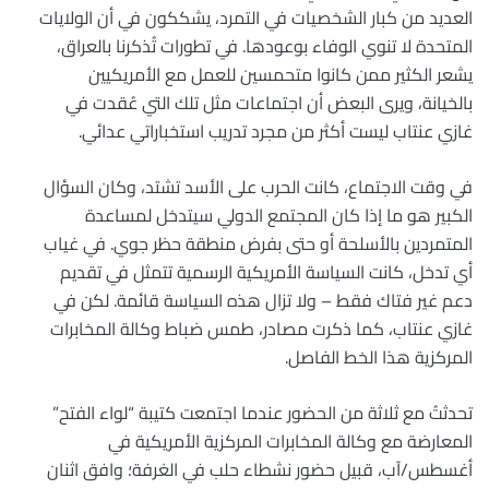
العديد من كبار الشخصيات في التمرد، يشككون في أن الولايات
المتحدة لا تنوي الوفاء بوعودها. في تطورات تُذكرنا بالعراق،
يشعر الكثير ممن كانوا متحمسين للعمل مع الأمريكيين
بالخيانة، ويرى البعض أن اجتماعات مثل تلك التي عُقدت في
غازي عنتاب ليست أكثر من مجرد تدريب استخباراتي عدائي.
في وقت الاجتماع، كانت الحرب على الأسد تشتد، وكان السؤال
الكبير هو ما إذا كان المجتمع الدولي سيتدخل لمساعدة
المتمردين بالأسلحة أو حتى بفرض منطقة حظر جوي. في غياب
أي تدخل، كانت السياسة الأمريكية الرسمية تتمثل في تقديم
دعم غير فتاك فقط – ولا تزال هذه السياسة قائمة. لكن في
غازي عنتاب، كما ذكرت مصادر، طمس ضباط وكالة المخابرات
المركزية هذا الخط الفاصل.
تحدثتُ مع ثلاثة من الحضور عندما اجتمعت كتيبة “لواء الفتح”
المعارضة مع وكالة المخابرات المركزية الأمريكية في
أغسطس/آب، قبيل حضور نشطاء حلب في الغرفة؛ وافق اثنان