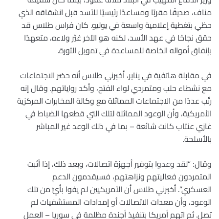
مناف، صديقًا مقربًا ومساعدًا رئيسيًا للأسد قبل انشقاقه الذي
حظي بتغطية إعلامية واسعة في يوليو. كان فراس طلاس قد
حقق نجاحًا في عهد الأسد، لكنه هو الآخر غيّر ولاءه، متعهدًا
بإنفاق أمواله الخاصة للمساعدة في تمويل الثورة.
في مقابلة هاتفية في يناير، أخبرني طلاس أنه حضر الاجتماعات
مع نشطاء حلب ومتمردي لواء الفتح، وأكد رواياتهم. وقال إنه
رتّب عددًا من الاجتماعات المماثلة مع وكالة المخابرات المركزية
الأمريكية، وأن الوعود المماثلة لتلك التي قطعها الضباط في
غازي عنتاب كانت شائعة – بما في ذلك الوعد غير المباشر
بالأسلحة.
وقال: “لقد وعدوا بتوفير أجهزة اتصالات، وبعد ذلك، إذا أثبت
المتمردون فعاليتهم ونزاهتهم، فسيقدمون الدعم
العسكري”. أخبرني طلاس أن الأمريكيين لم يفوا بأيٍّ من تلك
الوعود، وأن معدات الاتصالات أو إمدادات المستشفيات لم
تصل. ثم اتهم أمريكا بتنفيذ أجندة مظلمة في سوريا – العمل