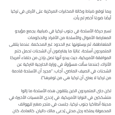
ربما توقع ضباط وكالة المخابرات المركزية على الأرض في تركيا
أيضًا ضوءًا أخضر لم يأتِ.
تسير حركة الأسلحة في جنوب تركيا في ضبابية. يجمع مؤيدو
المعارضة الأموال والأسلحة من الأفراد والحكومات
المتعاطفة، ثم يرسلونها عبر الحدود غير المحكمة. عندما يتلقى
المتمردون أسلحة، غالبًا ما يفترضون أن الشحنات تحمل ختم
الموافقة الأمريكية، حيث يبدو أنها تصل بإذن من حلفاء أمريكا
الأتراك. (عندما سألت مسؤولًا في وزارة الخارجية التركية عن
الشحنات في الصيف الماضي، أجاب: “مجرد أن الأسلحة قادمة
من تركيا لا يعني أن تركيا هي من توفرها”).
لكن حتى المتمردون الذين يتلقون هذه الأسلحة ما زالوا
متشككين في النوايا الأمريكية. في إحدى الأمسيات الأخيرة في
مدينة أنطاكيا جنوب تركيا، جلست في متجر صغير للهواتف
المحمولة يملكه رجل محلي يُدعى مالك داليان. كالعادة، كان