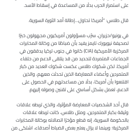
على استمرار الحرب بدلًا من المساعدة في إسقاط الأسد.
قال طلاس: “أمريكا تحاول…إطالة أمد الثورة السورية.
في يونيو/حزيران، سرّب مسؤولون أمريكيون مجهولون خبرًا
لصحيفة نيويورك تايمز يفيد بأن ضباطًا من وكالة المخابرات
المركزية الأمريكية (CIA) كانوا في جنوب تركيا يدققون في
الجماعات المتمردة لتحديد من قد يتلقى الدعم من حلفاء
أمريكا. لكن شكوك طلاس عكست شكوك العديد من كبار
المتمردين وأعضاء المعارضة الذين تحدثت معهم، والذين
اقتنعوا بأن أمريكا، بدلًا من مساعدتهم في الحصول على
الدعم، تعمل بشكل أساسي على تقنين وصوله إليهم.
قال أحد الشخصيات المعارضة المؤثرة، والذي تربطه علاقات
وثيقة بكبار المتمردين، ومثل طلاس، كانت تربطه علاقات
بالحكومة السورية، إنه قطع مؤخرًا اتصالاته بوكالة المخابرات
المركزية؛ وبينما لا يزال يعتبر بعض الضباط أصدقاء، اشتكى من