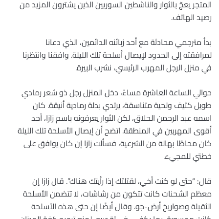
المتجر يعجّ بالثوار والناشطين السوريين الذين يشترون المزيد من
رصيد الهاتف.
بدأ مترجمي محادثة مع أحد زبائنه الدائمين، الذي دعانا
لمرافقته إلى الحدود لإيصال أسلحة تلك الليلة. وافقنا وانتظرنا
في منزل الرجل المهرب الرئيسي، نشرب البيرة.
حوالي الساعة العاشرة مساءً، دخل المنزل رجل ذو شعر رمادي
طويل كثيف ولحية متناسقة، يرتدي بدلة رمادية أنيقة. كان
اسمه عبد الرحمن الحلاق، لكن الثوار يعرفونه باسم زازا، أحد
أقوى المهربين في المنطقة. اتضح أن إيصال الأسلحة تلك الليلة
كان محاطًا بهالة من الشرعية، فسألت زازا إن كان يوافق على
خطتي للمجيء.
قال: “حتى لو كنت أخي، لقتلتك إذا رأيتك هناك”. قال زازا إن
معظم الشحنات كانت تتكون من رشاشات، لا تتضمن الأسلحة
الثقيلة وصواريخ أرض-جو. وقال أيضًا إن حتى هذه الأسلحة
كانت محسوبة، بما يكفي، في تقديره، لمنع ترجيح كفة الميزان