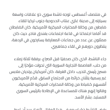
في منتصف أغسطس، توجه ناشط سوري ذو علاقات واسعة
بسيارته إلى مدينة غازي عنتاب الحدودية جنوب تركيا للقاء
ضابطين من وكالة المخابرات المركزية الأمريكية. كان الضابطان
قد أقاما اجتماعًا في قاعة اجتماعات بفندق فاخر، حيث كان
ممثلون عن عدد من جماعات المعارضة يسترخون في الردهة،
ينتظرون دورهم في لقاء جماهيري.
جاء الناشط، الذي كان صحفيًا قبل الصراع، برفقة ثلاثة زملاء
من حلب، العاصمة التجارية السورية التي تحولت مؤخرًا إلى
مسرح رئيسي للحرب. داخل الغرفة، كان أمريكيان يرتديان ملابس
غير رسمية يلفّان خرائط من الاجتماع السابق. قدّم الأمريكيون
أنفسهم كضباط من وكالة المخابرات المركزية الأمريكية،
وقالوا إنهم هناك للمساعدة في الإطاحة بالرئيس السوري
المستبد، بشار الأسد.
رفض الناشط ذكر اسمه في هذا المقال، لأنه لا يريد أن يُربط