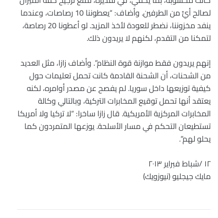
لصالح أيٍّ من الطرفين. وأضاف: “يعطوننا 10 رصاصات، وعندما
ينفد مخزوننا، نضطر للعودة لأخذ المزيد. لو أعطونا 20 رصاصة،
لتمكنا من التقدم، لكنهم لا يريدون ذلك.
إنهم يريدون فقط موازنة قوة النظام”. وأضاف زازا، مثل العديد
من الشحنات، أن الشحنة القادمة كانت تحمل تعليمات حول
كيفية توزيعها داخل سوريا. لم يفصح عن مصدر أوامره، لكنه
يعتقد أنها تحمل توقيع المخابرات التركية، وبالتالي وكالة
المخابرات المركزية الأمريكية. قال زازا ساخرا: “لا تركيا ولا أمريكا
تستطيعان التحكم في مسار الأسلحة. يوزعها المتمردون كما
يحلو لهم”.
١٢ /شباط فبراير ٢٠١٣
مايك جيجليو (نيوزويك)