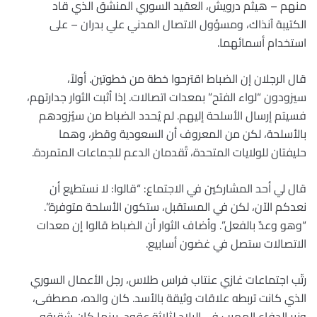
منهم – هيثم درويش، العقيد السوري المنشق الذي قاد
الكتيبة آنذاك، ومسؤول الاتصال المدني علي بدران – على
استخدام أسمائهما.
قال الرجلان إن الضباط اقترحوا خطة من خطوتين. أولاً،
سيزودون “لواء الفتح” بمعدات اتصالات. إذا أثبت الثوار جدارتهم،
فسيتم إرسال الأسلحة إليهم. لم يُحدد الضباط من سيُزودهم
بالأسلحة، لكن من المعروف أن السعودية وقطر، وهما
حليفتان للولايات المتحدة، تُقدمان الدعم للجماعات المتمردة.
قال لي أحد المشاركين في الاجتماع: “قالوا: لا نستطيع أن
نعدكم الآن، لكن في المستقبل، ستكون الأسلحة متوفرة”.
“وهو وعدٌ بالفعل”. وأضاف الثوار أن الضباط قالوا إن معدات
الاتصالات ستصل في غضون أسابيع.
رتّب اجتماعات غازي عنتاب فراس طلاس، رجل الأعمال السوري
الذي كانت تربطه علاقات وثيقة بالأسد. كان والده، مصطفى،
وزير الدفاع المهيب في البلاد لثلاثة عقود، بينما كان شقيقه