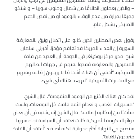
– والذين يعملون انطلاقًا من شمال وجنوب سوريا – واشتكوا
جميعًا بمرارة من عدم الوفاء بالوعود أو من نقص الدعم
الأمريكي بشكل عام.
يقول بعض المحللين الذين كانوا على اتصال وثيق بالمعارضة
السورية إن العداء لأمريكا قد تفاقم مؤخرًا. أخبرني سلمان
شيخ، مدير مركز بروكينغز في الدوحة، أن العديد من قادة
المتمردين والمعارضة فقدوا ثقتهم في جهات اتصالهم
الأمريكية. “أخشى أن هناك أشخاصًا لا يريدون إضاعة وقتهم
مع المخابرات الأمريكية “لم يعد هناك أي شيء.
لقد كان هناك الكثير من الوعود المنقوصة”، قال الشيخ.
“مستويات الغضب وانعدام الثقة فاقت كل التوقعات. ولست
متأكدًا من إمكانية إصلاحه”. قال الشيخ إنه يشتبه في أن بعض
دوائر الحكومة الأمريكية كانت تعتقد أن السياسة تجاه سوريا
ستصبح في النهاية أكثر عدوانية. لكنه أضاف: “أعتقد أن القادة
مترددون للغاية”.