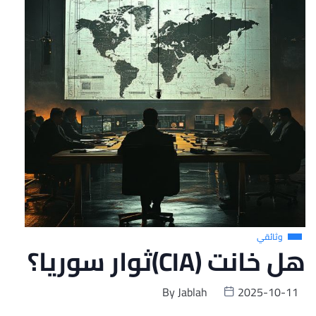
وثائقي
هل خانت (CIA)ثوار سوريا؟
By
Jablah
2025-10-11