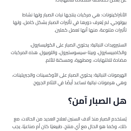
الأنثراكينونات: هي مركبات ينتجها نبات الصبار ولها نشاط
بيولوجي. لم يُعرف دورها في تأثيرات الصبار بشكل كامل، ولها
تأثيرات متنوعة، منها أنها تعمل كملين.
الستيرويدات النباتية: يحتوي الصبار على الكوليسترول،
والكامبيسترول، وبيتا-سيسوستيرول، واللوبيول. هذه المركبات
مضادة للالتهابات، ومطهرة، ومسكنة للألم.
الهرمونات النباتية: يحتوي الصبار على الأوكسينات والجبريلينات،
وهي هرمونات نباتية تساعد أيضًا في التئام الجروح.
هل الصبار آمن؟
يُستخدم الصبار منذ آلاف السنين لعلاج العديد من الحالات. مع
ذلك، وكما هو الحال مع أي منتج، طبيعيًا كان أم صناعيًا، يجب