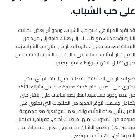
على حب الشباب.
قد يُفيد الصبار في علاج حب الشباب، ويبدو أن بعض الحالات
البارزة تُؤكد ذلك. مع ذلك، لا تزال هناك حاجة إلى مزيد من
الأبحاث لمعرفة مدى فعالية الصبار في علاج حب الشباب. يُعد
الصبار خيارًا آمنًا قد يُساعد في حالات حب الشباب الخفيفة عن
طريق تقليل الالتهاب وإبطاء نمو البكتيريا.
ضع الصبار على المنطقة المُصابة. قبل استخدام أي منتج
يحتوي على الصبار، اختبر كمية صغيرة منه على بشرتك للتأكد
من عدم وجود حساسية. انتظر بضع ساعات على الأقل حتى
يتفاعل جسمك. تتوفر العديد من المنتجات التي تحتوي على
الصبار. تأتي هذه الجلّات والمراهم الموضعية مع مجموعة
متنوعة من المكونات، منها مرطبات أخرى، وفيتامينات (مثل
فيتامين هـ)، وصمغ الزانثان. قد تحتوي بعض المنتجات على
الليدوكائين، وهو مُخدر موضعي.