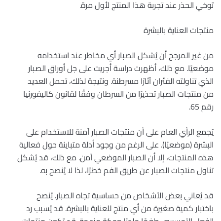
توخي الحذر عند تجربة هذا المنتج لأول مرة.
منتجات العناية بالبشرة
من غير المرجح أن يُشكل الصبار أي مخاطر عند استخدامه
موضعيًا. مع ذلك، أظهرت دراسة أجريت على جل أوراق الصبار
الذي تناولته الفئران آثارًا مسرطنة. ونتيجة لذلك، تحمل العديد
من منتجات الصبار تحذيرًا من السرطان وفقًا لقانون كاليفورنيا
رقم 65.
يُجمع الرأي العام على أن منتجات الصبار آمنة للاستخدام على
البشرة (موضعيًا). على الرغم من وجود أدلة متباينة حول فعالية
هذه المنتجات، إلا أن الصبار الموضعي آمن. مع ذلك، قد يُشكل
تناول منتجات الصبار عن طريق الفم خطرًا، لذا لا يُنصح به.
قد يُعاني بعض الأشخاص من حساسية تجاه الصبار. يُنصح
باختبار كمية صغيرة من أي منتج للعناية بالبشرة. قد يُسبب رد
الفعل التحسسي طفحًا جلديًا وحكة مزعجة. قد تكون منتجات