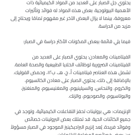
يحتوي جل الصبار على العديد من المواد الكيميائية ذات
الأهمية البيولوجية. بعض هذه المواد له فوائد وتأثيرات
معروفة، بينما لا يزال البعض الآخر غير مفهوم تمامًا ويحتاج إلى
مزيد من الدراسة.
فيما يلي قائمة ببعض المكونات الأكثر دراسة في الصبار:
الفيتامينات والمعادن: يحتوي الصبار على العديد من
الفيتامينات الضرورية لوظائف الخلايا الطبيعية والصحة العامة.
تشمل هذه العناصر فيتامينات أ، ج، هـ، ب١٢، وحمض الفوليك.
بالإضافة إلى ذلك، يحتوي الصبار على معادن الكالسيوم،
والكروم، والنحاس، والسيلينيوم، والمغنيسيوم، والمنغنيز،
والبوتاسيوم، والصوديوم، والزنك.
الإنزيمات: هي بروتينات تحفز التفاعلات الكيميائية، وتوجد في
جميع الكائنات الحية. قد تمتلك بعض البروتينات خصائص
وفوائد فريدة. يُعد إنزيم البراديكينيز الموجود في الصبار مسؤولاً
عن بعض خصائصه المضادة للالتهابات.