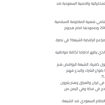
مخابراتية والامنية السعودية ضد
تنامي شعبية المقاومة الاسلامية
في لبنان وفي العالم العربي منذ ان اجبرت كيان الاحتلال الاسرائيلي على الانسحاب من جنوب البلاد في عام 2000 وصمودها امام هجوم
زاعم الرافضة الشيعة!! في نصرة
لذي يظهر احتراما لكافة مواطنيه
صول كفرية، الشيعة الروافض هم
بانواع الشرك والبدع فهم
”.
في ايران والعراق وهم يثيرون
لحج في مكة وفي اليمن من
النظام السعودي ضد الشيعة،