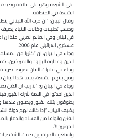
على الشيعة وهو على علاقة وطيدة بالا
الشيعة في المنطقة.
وقال البيان: “ان حزب الله اللبناني ي
وحسب تحليلات وكالات الانباء يضيف ا
عسكري اسرائيلي عام 2006.
وجاء في البيان: ان “كثيرا من المسل
الدين وعداوة اليهود والاميركيين، كم
وجاء في فقرات البيان نصوصا صريحة ب
ومن بينهم الشيعة، بينما هذا البيان 
وجاء في البيان و: “لا ريب ان الذي
الذين احدثوا في الامة شرك القبور فب
يطوفون بتلك القبور ويصلون عندها وي
يضيف البيان: “إذا كانت لهم دولة الش
الفتن وانواعا من الفساد والدمار ب
الحوثيين!!”.
واستغرب المراقبون صمت الشخصيات ال