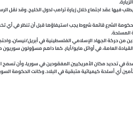
يارة.
 يطلب فيها عقد اجتماع خلال زيارة ترامب لدول الخليج. وقد نقل ا
رة لحكومة الشرع قائمة شروط يجب استيفاؤها قبل أن تنظر في أي 
 المسلحة.
دين من حركة الجهاد الإسلامي الفلسطينية في أبريل/نيسان، واحت
لقيادة العامة، في أوائل مايو/أيار. كما داهم مسؤولون سوريون
عدة في تحديد مكان الأمريكيين المفقودين في سوريا، وأن تسمح 
بتأمين أي أسلحة كيميائية متبقية في البلاد. وكانت الحكومة الس