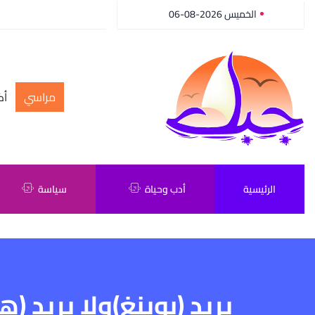
الخميس 2026-08-06
مراسي
أك
الرئيسية
أدب وحياة
سياسة
يريد (بوينغ)ولا يريد (