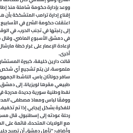
ووعد بإدارة حكومة شاملة منذ إطاح
إقناع إدارة ترامب المتشككة بأن هذ
اعتقلت حكومة الشرع في الأسابيع 
إلى رغبتها في تجنب الحرب، في الوق
في دمشق الأسبوع الماضي. وقال مس
لإعادة الإعمار على غرار خطة مارش
أخرى.
قالت دارين خليفة، كبيرة المستشار
ملموسة، لن يتم تشجيع أي شخص آخر 
طبيعي مقرها لويزيانا، إلى دمشق 
نفط وطنية سورية جديدة مدرجة في 
ووفقًا لباس ومعاذ مصطفى،
المدي
للفكرة بشكل إيجابي إذا تم تخفيف
رحلة عودته إلى إسطنبول. قال مسؤول
مع الولايات المتحدة، قائمة على ال
وأضاف: “تأمل دمشق أن تصبح حليفًا 