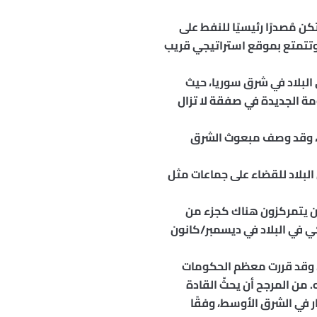
لى الرغم من أنها لم تكن مُصدرًا رئيسيًا للنفط على
، وتتمتع بموقع استراتيجي قريب
البلاد في شرق سوريا، حيث
مة الجديدة في صفقة لا تزال
اد، وقد وصف مبعوث الشرق
بلاد للقضاء على جماعات مثل
جوده إلى أقل من 1000 جندي في سوريا، والذين يتمركزون هناك كجزء من
 الدولة الإسلامية. وكان هناك ما يصل إلى 2000 جندي أمريكي في البلاد في ديسمبر/كانون
ل. وقد قررت معظم الحكومات
 من المرجح أن يحثّ القادة
 في الشرق الأوسط، وفقًا