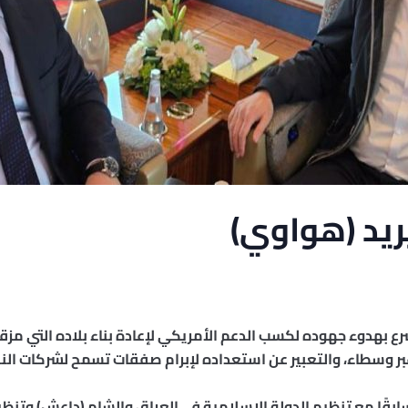
يريد (هواوي)
رع بهدوء جهوده لكسب الدعم الأمريكي لإعادة بناء بلاده التي مزقت
ر وسطاء، والتعبير عن استعداده لإبرام صفقات تسمح لشركات النف
بقًا مع تنظيم الدولة الإسلامية في العراق والشام (داعش) وتنظيم