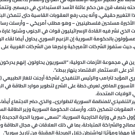
ته بنصف قرن من حكم عائلة الأسد الاستبدادي في ديسمبر. وتتمثل م
ا التغيير حقيقي، وأنه يجب رفع العقوبات القاسية حتى تتمكن البلاد
الأخيرة مسلحين فلسطينيين – وهو مطلب أمريكي – وأرسلت رسائل
ت الذي نشر فيه القادة الإسرائيليون قوات في الجنوب وشنوا غارة 
ؤولون بالحكومة السورية إن الزعيم السوري يحاول أيضا لقاء ال
ال، حيث ستفوز الشركات الأميركية وغيرها من الشركات الغربية عل
ين في مجموعة الأزمات الدولية: “السوريون يحاولون. إنهم يدركون
على الاستثمار. الاقتصاد ينهار ببطء”.
الأسبوع الماضي لعرض خطة على الشرع لتطوير موارد الطاقة في ال
الولايات المتحدة.
ر التنفيذي للمنظمة السورية للطوارئ
،، والذي حضر الاجتماع أيضً
 العقوبات لتمكين ذلك. وأرسلت الحكومة السورية وزير الطاقة ا
 كبير في وزارة الخارجية السورية: “تسعى سوريا الحرة الجديدة إل
مصالح والشراكة المتبادلة، بما في ذلك العلاقات في مجال الطاقة وغ
مهمًا ومؤثرًا لواشنطن خلال المرحلة المقبلة من تاريخ سوريا”.