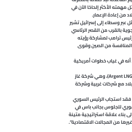
همته الأكثر إلحاحًا الآن في
 من إعادة الإعمار.
 عبر وسطاء إلى إسرائيل تشير
جوية بالقرب من القصر الرئاسي
رئيس ترامب لمشاركة رؤيته
ى المنافسة من الصين وقوى
 أنه في غياب خطوات أمريكية
سافر جوناثان باس، الناشط الجمهوري المؤيد لترامب والرئيس التنفيذي لشركة أرجنت للغاز الطبيعي (Argent LNG)، وهي شركة غاز
بلاد مع شركات غربية وشركة
ا، فقد استجاب الرئيس السوري
لسوري للجلوس بجانب باس في
ى بناء علاقة استراتيجية متينة
يرها من المجالات الاقتصادية”.