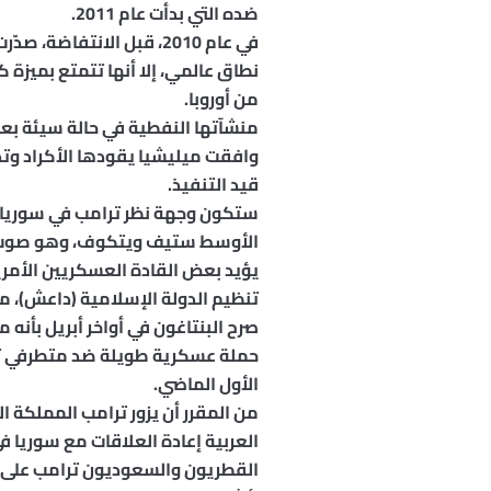
ضده التي بدأت عام 2011.
نطاق عالمي، إلا أنها تتمتع بميزة
من أوروبا.
منشآتها النفطية في حالة سيئة بعد
وافقت ميليشيا يقودها الأكراد وتد
قيد التنفيذ.
ستكون وجهة نظر ترامب في سوريا حا
الأوسط ستيف ويتكوف، وهو صوت مؤث
يؤيد بعض القادة العسكريين الأمر
تنظيم الدولة الإسلامية (داعش)، م
الأول الماضي.
من المقرر أن يزور ترامب المملكة 
العربية إعادة العلاقات مع سوريا ف
القطريون والسعوديون ترامب على ض