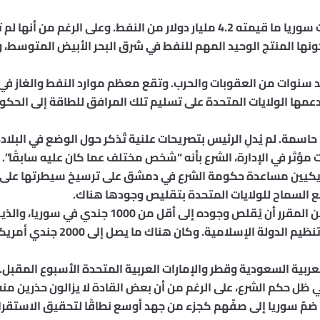
في عام 2010، قبل الانتفاضة، صدّرت سوريا ما قيمته 4.2 مليار دولار من النفط. وع
 كونها المنتج الوحيد المهم للنفط في شرق البحر الأبيض المتوسط
 سنوات من العقوبات والحرب. وتقع معظم موارد النفط والغاز في 
عمها الولايات المتحدة على تسليم تلك المرافق للطاقة إلى الحكو
سمة. لم يُدلِ الرئيس بتصريحات علنية تُذكر حول الوضع في البل
ر في الإدارة، الشرع بأنه “شخص مختلف عما كان عليه سابقًا”.
يكيين مساعدة حكومة الشرع في دمشق على ترسيخ سيطرتها على ال
ع السماح للولايات المتحدة بتقليص وجودها هناك.
صرح البنتاغون في أواخر أبريل بأنه من المقرر أن يُقلص و
حملة عسكرية طويلة ضد متطرفي تنظيم
العربية السعودية وقطر والإمارات العربية المتحدة الأسبوع المقب
ي ظل حكم الشرع، على الرغم من أن بعض القادة لا يزالون حذرين منه.
مّ سوريا إلى صفّهم كجزء من جهد أوسع نطاقًا لتحقيق الاستقرار