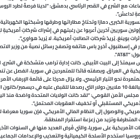
ساعات مع الشرع في القصر الرئاسي بدمشق: “لدينا فرصةٌ لطرد الروس
مةٍ لداعش”.
رية الكبرى دمارًا وتحتاجُ مطاراتها وطرقها وشبكتها الكهربائية و
ن سوريين آخرين أعربوا عن رغبتهم في إشراك شركاتٍ أمريكيةٍ لإع
ات بوينغ. يُريدُ شركاتِ اتصالاتٍ أمريكية. لا يُريدُ هواوي”.
ر في إسطنبول، أخرج باس هاتفه وتصفح رسائل نصيةً من وزير الاتصا
AT&T”.
 سيمتدُّ إلى البيت الأبيض. كانت إدارة ترامب متشككة في الشرع، ا
مريكية في العراق. وبصفته قائدًا للمتمردين في سوريا، انفصل عن ت
مردة نحو التيار الرئيسي. ولا يزال مدرجًا على قائمة الإرهاب الأم
لس الأمن القومي: “لقد كانت الولايات المتحدة واضحة منذ اليو
أمريكي المستقبلي أو تخفيف العقوبات المحتمل”.
أمريكي والوصول إلى النظام المالي الأمريكي، فإن سوريا معرضة ل
المتطرفة وتزيد من زعزعة استقرار المنطقة.
ات الأمريكية على سوريا، والتي فُرض العديد منها في السنوات الأخي
روسيا استخدم الأسلحة الكيميائية والتعذيب والإعدامات الجماعي