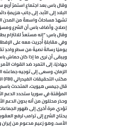
وقال باس بعد اجتماعٍ استمرّ أربع 
البلاد إلى الأبد، إلى جانب هزيمةٍ دائ
تشهدُ مساحاتٌ واسعةٌ من المدن السو
إصلاح. وأضاف باس أن الشرع ومسؤولي
وقال باس: “إنه مستعدٌّ للالتزام بطائر
وفي مقابلةٍ أُجريت معه على الإفطا
يوميًا رسالةً نصيةً من سطرٍ واحدٍ تقول: “
ويبقى أن نرى ما إذا كان حماسُ باس
جهاديًا، إلى التمرد ضد القوات الأ
الزمان، وسعى إلى توجيه جماعته المت
مكتب التحقيقات الفيدرالي (FBI) البالغة 10 ملايين دولار التي رصدها للقبض عليه في ديسمبر/كانون الأول.
قال جيمس هيويت، المتحدث باسم مج
المؤقتة في سوريا ستحدد الدعم ال
وحذر محللون من أنه بدون الدعم ال
تؤدي مرة أخرى إلى ظهور الجماعات 
يحتاج الشرع إلى ترامب لرفع العقوب
الأسد، وهو زعيم مدعوم من إيران و