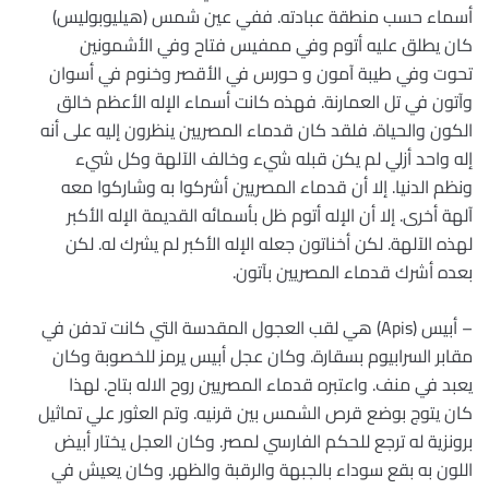
أسماء حسب منطقة عبادته. ففي عين شمس (هيليوبوليس)
كان يطلق عليه أتوم وفي ممفيس فتاح وفي الأشمونين
تحوت وفي طيبة آمون و حورس في الأقصر وخنوم في أسوان
وآتون في تل العمارنة. فهذه كانت أسماء الإله الأعظم خالق
الكون والحياة. فلقد كان قدماء المصريين ينظرون إليه على أنه
إله واحد أزلي لم يكن قبله شيء وخالف الآلهة وكل شيء
ونظم الدنيا. إلا أن قدماء المصريين أشركوا به وشاركوا معه
آلهة أخرى. إلا أن الإله أتوم ظل بأسمائه القديمة الإله الأكبر
لهذه الآلهة. لكن أخناتون جعله الإله الأكبر لم يشرك له. لكن
بعده أشرك قدماء المصريين بآتون.
– أبيس (Apis) هي لقب العجول المقدسة التي كانت تدفن في
مقابر السرابيوم بسقارة. وكان عجل أبيس يرمز للخصوبة وكان
يعبد في منف. واعتبره قدماء المصريين روح الاله بتاح. لهذا
كان يتوج بوضع قرص الشمس بين قرنيه. وتم العثور علي تماثيل
برونزية له ترجع للحكم الفارسي لمصر. وكان العجل يختار أبيض
اللون به بقع سوداء بالجبهة والرقبة والظهر. وكان يعيش في