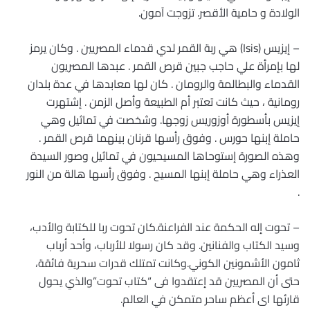
الولادة و حامية الأقصر. تزوجت آمون.
– إيزيس (Isis) هي ربة القمر لدي قدماء المصريين . وكان يرمز
لها بإمرأة علي حاجب جبين قرص القمر . عبدها المصريون
القدماء والبطالمة والرومان . كان لها معابدها في عدة بلدان
رومانية ، حيث كانت تعتبر أم الطبيعة وأصل الزمن . إشتهرت
إيزيس بأسطورة أوزوريس زوجها. وشخصت في تماثيل وهي
حاملة إبنها حورس . وفوق رأسها قرنان بينهما قرص القمر .
وهذه الصورة إستوحاها المسيحيون في تماثيل وصور السيدة
العذراء وهي حاملة إبنها المسيح . وفوق رأسها هالة من النور
.
– تحوت إله الحكمة عند الفراعنة.كان تحوت ربا للكتابة والأدب،
وسيد الكتاب والفنانين. وقد كان رسولا للأرباب، وأحد أرباب
ثامون الأشمونين الكوني.وكانت تمتلك قدرات سحرية فائقة،
حتى أن المصريين قد إعتقدوا فى “كتاب تحوت”والذي يحول
قارئها اى أعظم ساحر متمكن في العالم.