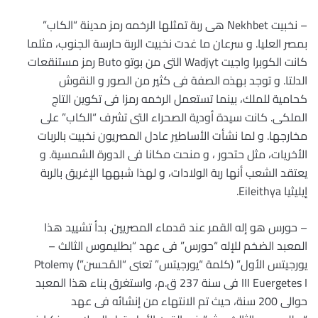
– نخبيت Nekhbet هى ربة تمثلها الرخمه رمز مدينة “الكاب”
بمصر العليا. و سرعان ما غدت نخبيت الربة حارسة الجنوب، مثلما
كانت الكوبرا واجيت Wadjyt التى من بوتو Buto رمز مستنقعات
الدلتا. و توجد بهذه الصفة فى كثير من الصور و النقوش
كحامية للملك، بينما تستعمل الرخمه رمزا فى تكوين التاج
الملكى. كانت سيدة أودية الصحراء التى تشرف “الكاب” على
مخارجها. و لما نشأت الأساطير عادل المصريون نخبيت بالربات
الأخريات، مثل حتحور ، و منحت مكانا فى الدورة الشمسية. و
يعتقد الشعب أنها ربة الولادات، و لهذا شبهها الإغريق بالربة
إيليثيا Eileithya.
– حورس هو إله القمر عند قدماء المصريين. بدأ تشييد هذا
المعبد الضخم للإله “حورس” فى عهد “بطليموس الثالث –
يورجيتس الأول” (كلمة “يورجيتس” تعنى “المُحسن”) Ptolemy
III Euergetes I فى سنة 237 ق.م، واستغرق بناء هذا المعبد
حوالى 200 سنة، حيث تم الانتهاء من إنشائه فى عهد