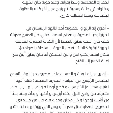
الحظيرة المقدسة وسط بقراته. وعند موته كان الكهنة
يدفنونه في جنازة رسمية. ثم يتوج عجل آخر كاله بالحظيرة
المقدسة وسط احتفالية كبرى.
– أمون إله الريح و الخصوبة؛ أحد الآلهة الرئيسيين في
الميثولوجيا المصرية، و معنى اسمه الخفي. من العسير معرفة
كيف كان اسمه ينطق بالضبط لأن الكتابة المصرية القديمة
الهيروغليفية كانت تستعمل الحروف الساكنة (الصوامت)،
فكان اسمه يكتب ام⁪ن⁬ و من الممكن أنه كان ينطق أَمِن مع
إمالة الكسر إلى الفتح.
– أوزيريس إله البعث و الحساب عند المصريين من آلهة التاسوع
المقدس الرئيسي في الديانه ( المصريه القديمة ) قتله أخوه
الشرير، ست، رمز الشر سيب و قطع أوصاله و رمى بها الى أنحاء
متفرقه من وادي النيل, بكته أيزيس و أختها و بدأت رحلته بحثا
عن أشلاء زوجها و كل مكان وجدت فيه جزء من جسد بنى
المصريين المعابد مثل معبد أبيدوس الذي يؤرخ لهذه الحادثة و