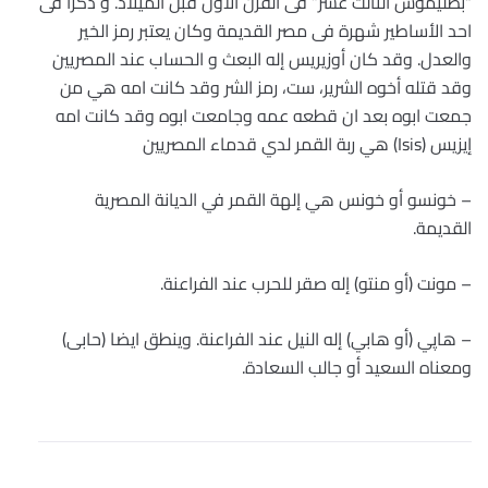
“بطليموس الثالث عشر” فى القرن الأول قبل الميلاد. و ذكرا فى
احد الأساطير شهرة فى مصر القديمة وكان يعتبر رمز الخير
والعدل. وقد كان أوزيريس إله البعث و الحساب عند المصريين
وقد قتله أخوه الشرير، ست، رمز الشر وقد كانت امه هي من
جمعت ابوه بعد ان قطعه عمه وجامعت ابوه وقد كانت امه
إيزيس (Isis) هي ربة القمر لدي قدماء المصريين
– خونسو أو خونس هي إلهة القمر في الديانة المصرية
القديمة.
– مونت (أو منتو) إله صقر للحرب عند الفراعنة.
– هاپي (أو هابي) إله النيل عند الفراعنة. وينطق ايضا (حابى)
ومعناه السعيد أو جالب السعادة.