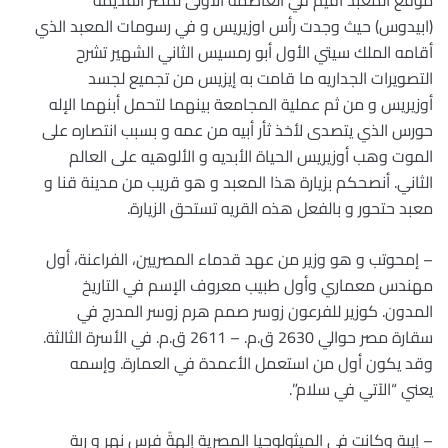
موقع المعبد أقيم في العاصمه الأولى لمصر القديمه
(ابيدوس) حيث وجدت رأس اوزيريس و في رسومات المعبد الذي
أقامه الملك سيتي الأول أبو رمسيس الثاني الشهير تشرح
التصويرات الجداريه ما قامت به إيزيس من تجميع لجسد
أوزيريس و من ثم عملية المجامعة بينهما لتحمل أبنهما الإله
حورس الذي يتصدى لأخذ ثأر أبيه من عمه و بسبب انتصاره على
الموت وهب أوزيريس الحياة الأبديه و الألوهيه على العالم
الثاني. أنصحكم بزيارة هذا المعبد و هو قريب من مدينة قنا و
معبد حتحور و بالفعل هذه القريه تستحق الزيارة.
– إمحوتب و هو وزير من عهد قدماء المصريين، الفراعنة، أول
مهندس معماري وأول طبيب معروف الإسم في التاريخ
المدون. كوزير للفرعون زوسر صمم هرم زوسر المدرج في
سقارة مصر حوالي 2630 ق.م. – 2611 ق.م. في الأسرة الثالثة.
وقد يكون أول من استعمل الأعمدة في العمارة. وإسمه
يعني “الآتي في سلام”.
– إيبة وكانت في الميثولوجيا المصرية إلهةً فرس نهر و ربة